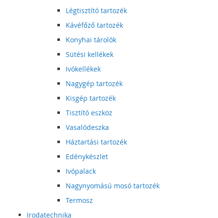
Légtisztító tartozék
Kávéfőző tartozék
Konyhai tárolók
Sütési kellékek
Ivókellékek
Nagygép tartozék
Kisgép tartozék
Tisztító eszköz
Vasalódeszka
Háztartási tartozék
Edénykészlet
Ivópalack
Nagynyomású mosó tartozék
Termosz
Irodatechnika