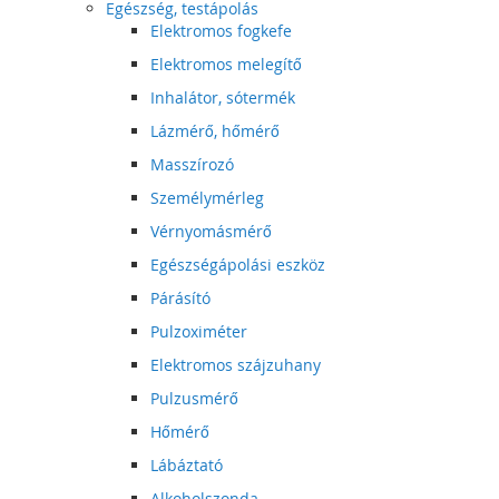
Egészség, testápolás
Elektromos fogkefe
Elektromos melegítő
Inhalátor, sótermék
Lázmérő, hőmérő
Masszírozó
Személymérleg
Vérnyomásmérő
Egészségápolási eszköz
Párásító
Pulzoximéter
Elektromos szájzuhany
Pulzusmérő
Hőmérő
Lábáztató
Alkoholszonda