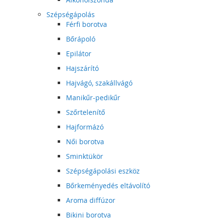
Szépségápolás
Férfi borotva
Bőrápoló
Epilátor
Hajszárító
Hajvágó, szakállvágó
Manikűr-pedikűr
Szőrtelenítő
Hajformázó
Női borotva
Sminktükör
Szépségápolási eszköz
Bőrkeményedés eltávolító
Aroma diffúzor
Bikini borotva