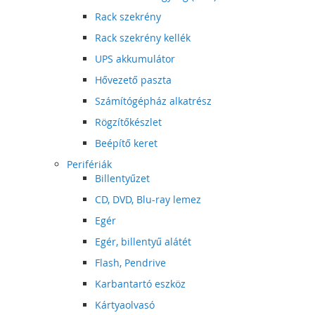
Rack szekrény
Rack szekrény kellék
UPS akkumulátor
Hővezető paszta
Számítógépház alkatrész
Rögzítőkészlet
Beépítő keret
Perifériák
Billentyűzet
CD, DVD, Blu-ray lemez
Egér
Egér, billentyű alátét
Flash, Pendrive
Karbantartó eszköz
Kártyaolvasó