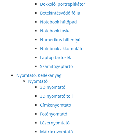
Dokkoló, portreplikátor
Betekintésvédő fólia
Notebook hűtőpad
Notebook táska
Numerikus billentyű
Notebook akkumulátor
Laptop tartozék
Számitógéptartó
Nyomtató, Kellékanyag
Nyomtató
3D nyomtató
3D nyomtató toll
Címkenyomtató
Fotónyomtató
Lézernyomtató
Mátrix nyomtató