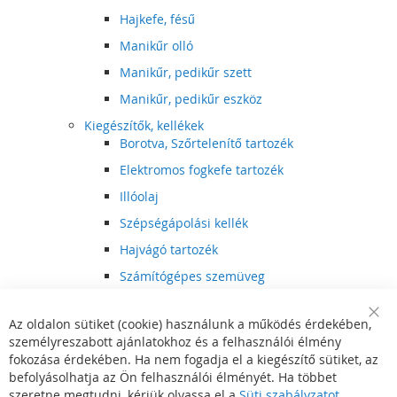
Hajkefe, fésű
Manikűr olló
Manikűr, pedikűr szett
Manikűr, pedikűr eszköz
Kiegészítők, kellékek
Borotva, Szőrtelenítő tartozék
Elektromos fogkefe tartozék
Illóolaj
Szépségápolási kellék
Hajvágó tartozék
Számítógépes szemüveg
Egészségápolási kellék
Az oldalon sütiket (cookie) használunk a működés érdekében,
Hajvágó kiegészítő
Clo
személyreszabott ajánlatokhoz és a felhasználói élmény
Coo
Szórakoztató elektronika
Bar
fokozása érdekében. Ha nem fogadja el a kiegészítő sütiket, az
Multimédia
befolyásolhatja az Ön felhasználói élményét. Ha többet
DVD, BluRay lejátszó
szeretne megtudni, kérjük olvassa el a
Süti szabályzatot