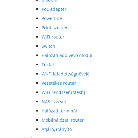
PoE adapter
Powerline
Print szerver
WiFi router
Switch
Hálózati adó-vevő modul
Tűzfal
Wi-Fi lefedettségnövelő
Vezetékes router
WiFi rendszer (Mesh)
NAS szerver
Hálózati terminál
Mobilhálózati router
Átjáró, irányító