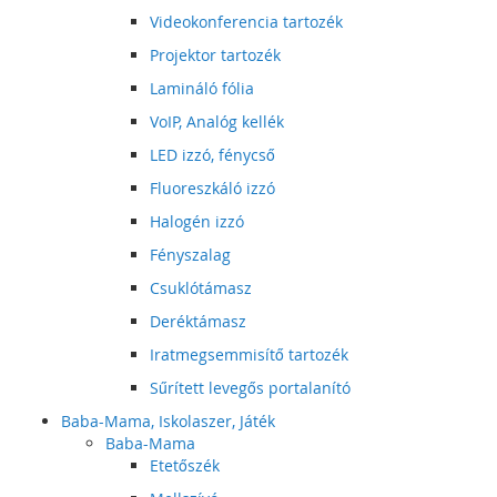
Videokonferencia tartozék
Projektor tartozék
Lamináló fólia
VoIP, Analóg kellék
LED izzó, fénycső
Fluoreszkáló izzó
Halogén izzó
Fényszalag
Csuklótámasz
Deréktámasz
Iratmegsemmisítő tartozék
Sűrített levegős portalanító
Baba-Mama, Iskolaszer, Játék
Baba-Mama
Etetőszék