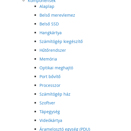
Komponensek
Alaplap
Belső merevlemez
Belső SSD
Hangkártya
Számítógép kiegészítő
Hűtőrendszer
Memória
Optikai meghajtó
Port bővítő
Processzor
Számítógép ház
Szoftver
Tápegység
Videókártya
Áramelosztó egység (PDU)