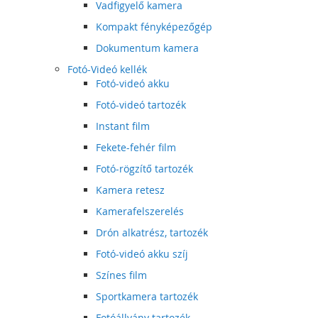
Vadfigyelő kamera
Kompakt fényképezőgép
Dokumentum kamera
Fotó-Videó kellék
Fotó-videó akku
Fotó-videó tartozék
Instant film
Fekete-fehér film
Fotó-rögzítő tartozék
Kamera retesz
Kamerafelszerelés
Drón alkatrész, tartozék
Fotó-videó akku szíj
Színes film
Sportkamera tartozék
Fotóállvány tartozék