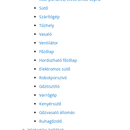
Sütő
Szárítógép
Tűzhely
Vasaló
Ventilátor
Főzőlap
Hordozható főzőlap
Elektromos sütő
Robotporszívó
Gőztisztító
Varrógép
Kenyérsütő
Gőzvasaló állomás
Ruhagőzölő
Háztartási kellékek