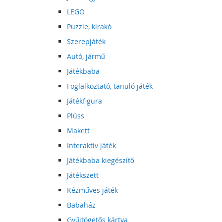
LEGO
Puzzle, kirakó
Szerepjáték
Autó, jármű
Játékbaba
Foglalkoztató, tanuló játék
Játékfigura
Plüss
Makett
Interaktív játék
Játékbaba kiegészítő
Játékszett
Kézműves játék
Babaház
Gyűjtögetős kártya