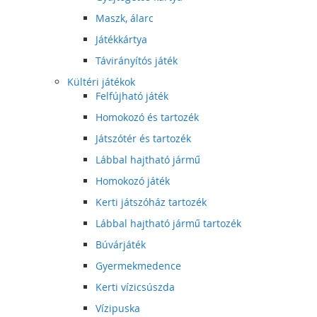
Maszk, álarc
Játékkártya
Távirányítós játék
Kültéri játékok
Felfújható játék
Homokozó és tartozék
Játszótér és tartozék
Lábbal hajtható jármű
Homokozó játék
Kerti játszóház tartozék
Lábbal hajtható jármű tartozék
Búvárjáték
Gyermekmedence
Kerti vízicsúszda
Vízipuska