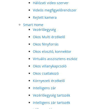
Hálózati video szerver
Videós megfigyelőrendszer
Rejtett kamera
Smart Home
Vezérlőegység
Okos Multi érzékelő
Okos fényforrás
Okos elosztó, konnektor
Virtuális asszisztens eszköz
Okos villanykapcsoló
Okos csatlakozó
Környezeti érzékelő
Intelligens zár
Vezérlőegység tartozék
Intelligens zár tartozék