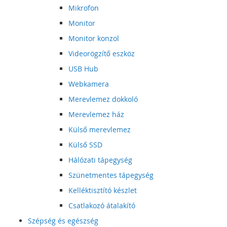
Mikrofon
Monitor
Monitor konzol
Videorögzítő eszköz
USB Hub
Webkamera
Merevlemez dokkoló
Merevlemez ház
Külső merevlemez
Külső SSD
Hálózati tápegység
Szünetmentes tápegység
Kelléktisztító készlet
Csatlakozó átalakító
Szépség és egészség