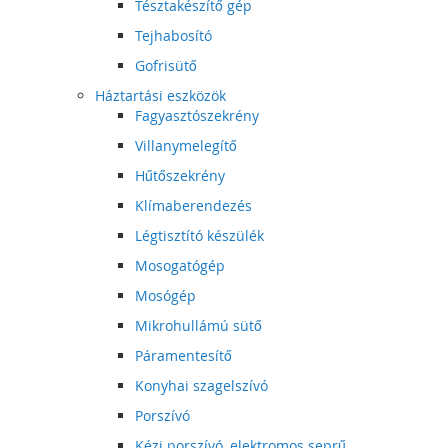
Tésztakészítő gép
Tejhabosító
Gofrisütő
Háztartási eszközök
Fagyasztószekrény
Villanymelegítő
Hűtőszekrény
Klímaberendezés
Légtisztító készülék
Mosogatógép
Mosógép
Mikrohullámú sütő
Páramentesítő
Konyhai szagelszívó
Porszívó
Kézi porszívó, elektromos seprű