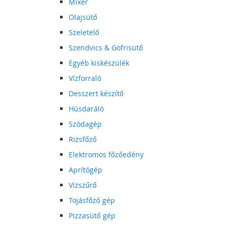
Mixer
Olajsütő
Szeletelő
Szendvics & Gofrisütő
Egyéb kiskészülék
Vízforraló
Desszert készítő
Húsdaráló
Szódagép
Rizsfőző
Elektromos főzőedény
Aprítógép
Vízszűrő
Tojásfőző gép
Pizzasütő gép