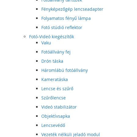
Fényképezőgép lencseadapter
Folyamatos fényű lámpa
Fotó stúdió reflektor
Fotó-Videó kiegészítők
Vaku
Fotóállvány fej
Drón táska
Háromlábú fotóállvány
Kameratáska
Lencse és szűrő
Szűrőlencse
Videó stabilizátor
Objektívsapka
Lencsevédő
Vezeték nélküli jeladó modul