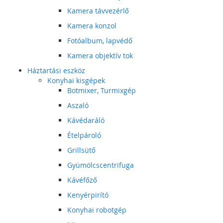
Kamera távvezérlő
Kamera konzol
Fotóalbum, lapvédő
Kamera objektív tok
Háztartási eszköz
Konyhai kisgépek
Botmixer, Turmixgép
Aszaló
Kávédaráló
Ételpároló
Grillsütő
Gyümölcscentrifuga
Kávéfőző
Kenyérpirító
Konyhai robotgép