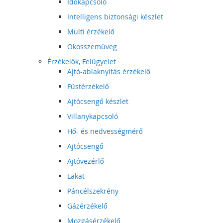
Időkapcsoló
Intelligens biztonsági készlet
Multi érzékelő
Okosszemüveg
Érzékelők, Felügyelet
Ajtó-ablaknyitás érzékelő
Füstérzékelő
Ajtócsengő készlet
Villanykapcsoló
Hő- és nedvességmérő
Ajtócsengő
Ajtóvezérlő
Lakat
Páncélszekrény
Gázérzékelő
Mozgásérzékelő