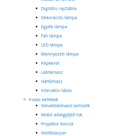
Digitális rajztábla
Dekorációs lámpa
Egyéb lámpa
Fali lámpa
LED lámpa
Mennyezeti lámpa
Képkeret
Lábtámasz
Háttámasz
Interaktív tábla
Irodai kellékek
Vonalkódolvasó tartozék
Mobil adatgyűjtő tok
Projektor konzol
Vetítővászon