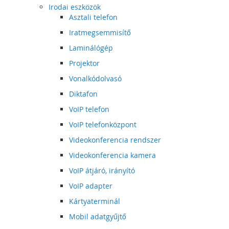
Irodai eszközök
Asztali telefon
Iratmegsemmisítő
Laminálógép
Projektor
Vonalkódolvasó
Diktafon
VoIP telefon
VoIP telefonközpont
Videokonferencia rendszer
Videokonferencia kamera
VoIP átjáró, irányító
VoIP adapter
Kártyaterminál
Mobil adatgyűjtő