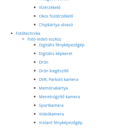
Vízérzékelő
Okos füstérzékelő
Chipkártya olvasó
Fotótechnika
Fotó-Videó eszköz
Digitális fényképezőgép
Digitális képkeret
Drón
Drón kiegészítő
DVR, Parkoló kamera
Memóriakártya
Menetrögzítő kamera
Sportkamera
Videókamera
Instant fényképezőgép