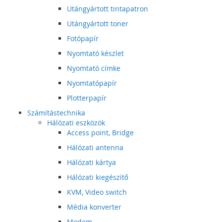
Utángyártott tintapatron
Utángyártott toner
Fotópapír
Nyomtató készlet
Nyomtató címke
Nyomtatópapír
Plotterpapír
Számítástechnika
Hálózati eszközök
Access point, Bridge
Hálózati antenna
Hálózati kártya
Hálózati kiegészítő
KVM, Video switch
Média konverter
Modem