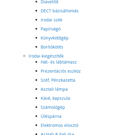
Diavetítő
DECT bázisállomás
Irodai szék
Papírvágó
Könyvkötőgép
Borítókötés
Irodai kiegészítők
Hát- és lábtámasz
Prezentációs eszköz
Széf, Pénzkazetta
Asztali lámpa
Kávé, kapszula
Számológép
Üléspárna
Elektromos elosztó
Asztali & Fali óra