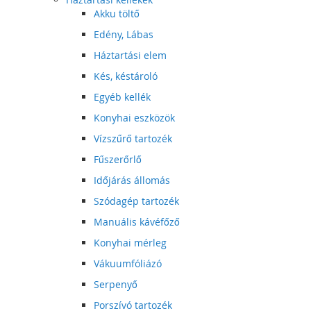
Akku töltő
Edény, Lábas
Háztartási elem
Kés, késtároló
Egyéb kellék
Konyhai eszközök
Vízszűrő tartozék
Fűszerőrlő
Időjárás állomás
Szódagép tartozék
Manuális kávéfőző
Konyhai mérleg
Vákuumfóliázó
Serpenyő
Porszívó tartozék