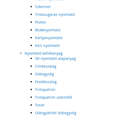
Szkenner
Tintasugaras nyomtató
Plotter
Blokknyomtató
Kártyanyomtató
Kézi nyomtató
Nyomtató kellékanyag
3D nyomtató alapanyag
Címkeszalag
Dobegység
Festékszalag
Tintapatron
Tintapatron utántöltő
Toner
Utángyártott dobegység