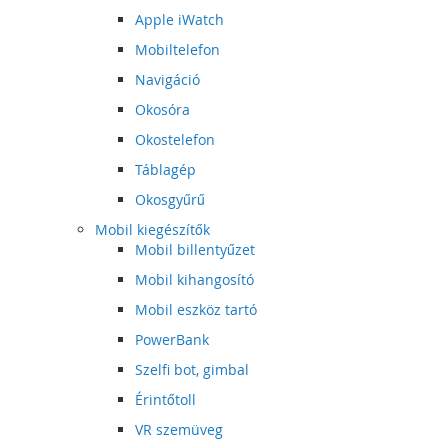
Apple iWatch
Mobiltelefon
Navigáció
Okosóra
Okostelefon
Táblagép
Okosgyűrű
Mobil kiegészítők
Mobil billentyűzet
Mobil kihangosító
Mobil eszköz tartó
PowerBank
Szelfi bot, gimbal
Érintőtoll
VR szemüveg