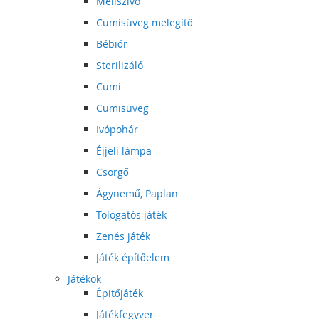
Mellszívó
Cumisüveg melegítő
Bébiőr
Sterilizáló
Cumi
Cumisüveg
Ivópohár
Éjjeli lámpa
Csörgő
Ágynemű, Paplan
Tologatós játék
Zenés játék
Játék építőelem
Játékok
Épitőjáték
Játékfegyver