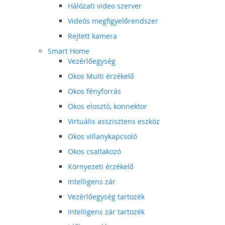
Hálózati video szerver
Videós megfigyelőrendszer
Rejtett kamera
Smart Home
Vezérlőegység
Okos Multi érzékelő
Okos fényforrás
Okos elosztó, konnektor
Virtuális asszisztens eszköz
Okos villanykapcsoló
Okos csatlakozó
Környezeti érzékelő
Intelligens zár
Vezérlőegység tartozék
Intelligens zár tartozék