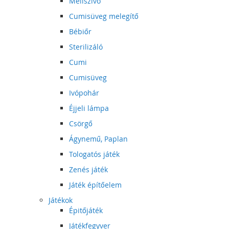
Mellszívó
Cumisüveg melegítő
Bébiőr
Sterilizáló
Cumi
Cumisüveg
Ivópohár
Éjjeli lámpa
Csörgő
Ágynemű, Paplan
Tologatós játék
Zenés játék
Játék építőelem
Játékok
Épitőjáték
Játékfegyver