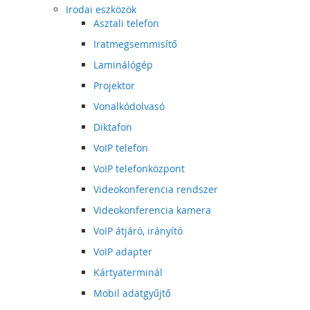
Irodai eszközök
Asztali telefon
Iratmegsemmisítő
Laminálógép
Projektor
Vonalkódolvasó
Diktafon
VoIP telefon
VoIP telefonközpont
Videokonferencia rendszer
Videokonferencia kamera
VoIP átjáró, irányító
VoIP adapter
Kártyaterminál
Mobil adatgyűjtő