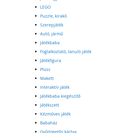
LEGO
Puzzle, kirakó
Szerepjáték
Autó, jármű
Játékbaba
Foglalkoztató, tanuló játék
Játékfigura
Plüss
Makett
Interaktív játék
Játékbaba kiegészítő
Játékszett
Kézműves játék
Babaház
Gyűjtögetős kártya