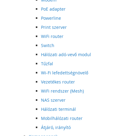
PoE adapter
Powerline
Print szerver
WiFi router
Switch
Hálózati adó-vevő modul
Tűzfal
Wi-Fi lefedettségnövelő
Vezetékes router
WiFi rendszer (Mesh)
NAS szerver
Hálózati terminál
Mobilhálózati router
Átjáró, irányító