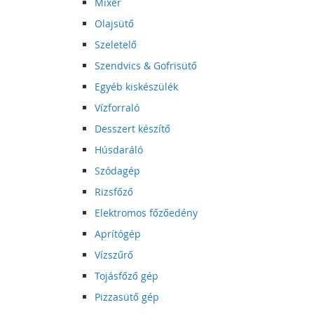
Mixer
Olajsütő
Szeletelő
Szendvics & Gofrisütő
Egyéb kiskészülék
Vízforraló
Desszert készítő
Húsdaráló
Szódagép
Rizsfőző
Elektromos főzőedény
Aprítógép
Vízszűrő
Tojásfőző gép
Pizzasütő gép