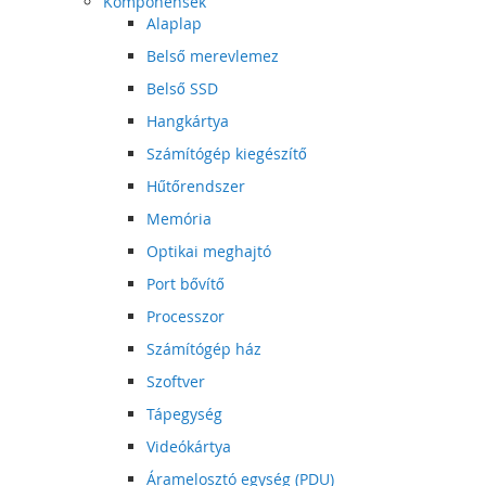
Komponensek
Alaplap
Belső merevlemez
Belső SSD
Hangkártya
Számítógép kiegészítő
Hűtőrendszer
Memória
Optikai meghajtó
Port bővítő
Processzor
Számítógép ház
Szoftver
Tápegység
Videókártya
Áramelosztó egység (PDU)