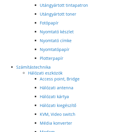
Utángyártott tintapatron
Utángyártott toner
Fotópapír
Nyomtató készlet
Nyomtató címke
Nyomtatópapír
Plotterpapír
Számítástechnika
Hálózati eszközök
Access point, Bridge
Hálózati antenna
Hálózati kártya
Hálózati kiegészítő
KVM, Video switch
Média konverter
Modem