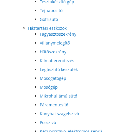
Tésztakészítő gép
Tejhabosító
Gofrisütő
Háztartási eszközök
Fagyasztószekrény
Villanymelegítő
Hűtőszekrény
Klímaberendezés
Légtisztító készülék
Mosogatógép
Mosógép
Mikrohullámú sütő
Páramentesítő
Konyhai szagelszívó
Porszívó
Kézi porszívó, elektromos seprű