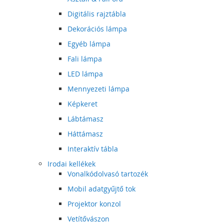
Digitális rajztábla
Dekorációs lámpa
Egyéb lámpa
Fali lámpa
LED lámpa
Mennyezeti lámpa
Képkeret
Lábtámasz
Háttámasz
Interaktív tábla
Irodai kellékek
Vonalkódolvasó tartozék
Mobil adatgyűjtő tok
Projektor konzol
Vetítővászon