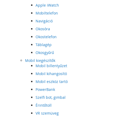
Apple iWatch
Mobiltelefon
Navigáció
Okosóra
Okostelefon
Táblagép
Okosgyűrű
Mobil kiegészítők
Mobil billentyűzet
Mobil kihangosító
Mobil eszköz tartó
PowerBank
Szelfi bot, gimbal
Érintőtoll
VR szemüveg