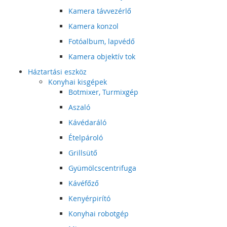
Kamera távvezérlő
Kamera konzol
Fotóalbum, lapvédő
Kamera objektív tok
Háztartási eszköz
Konyhai kisgépek
Botmixer, Turmixgép
Aszaló
Kávédaráló
Ételpároló
Grillsütő
Gyümölcscentrifuga
Kávéfőző
Kenyérpirító
Konyhai robotgép