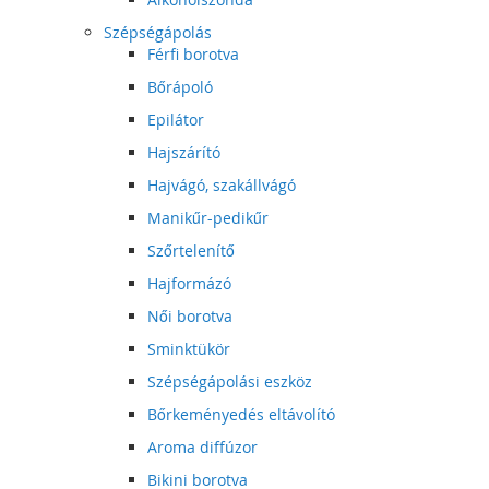
Szépségápolás
Férfi borotva
Bőrápoló
Epilátor
Hajszárító
Hajvágó, szakállvágó
Manikűr-pedikűr
Szőrtelenítő
Hajformázó
Női borotva
Sminktükör
Szépségápolási eszköz
Bőrkeményedés eltávolító
Aroma diffúzor
Bikini borotva