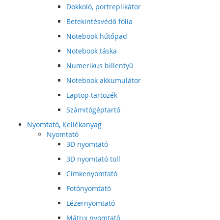
Dokkoló, portreplikátor
Betekintésvédő fólia
Notebook hűtőpad
Notebook táska
Numerikus billentyű
Notebook akkumulátor
Laptop tartozék
Számitógéptartó
Nyomtató, Kellékanyag
Nyomtató
3D nyomtató
3D nyomtató toll
Címkenyomtató
Fotónyomtató
Lézernyomtató
Mátrix nyomtató