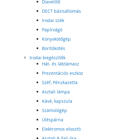
Diavetítő
DECT bázisállomás
Irodai szék
Papírvágó
Könyvkötőgép
Borítókötés
Irodai kiegészítők
Hát- és lábtámasz
Prezentációs eszköz
Széf, Pénzkazetta
Asztali lámpa
Kávé, kapszula
Számológép
Üléspárna
Elektromos elosztó
Asztali & Fali óra