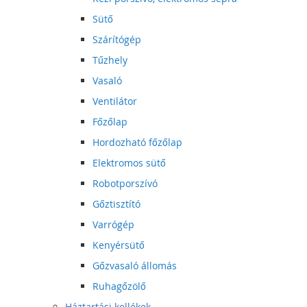
Sütő
Szárítógép
Tűzhely
Vasaló
Ventilátor
Főzőlap
Hordozható főzőlap
Elektromos sütő
Robotporszívó
Gőztisztító
Varrógép
Kenyérsütő
Gőzvasaló állomás
Ruhagőzölő
Háztartási kellékek