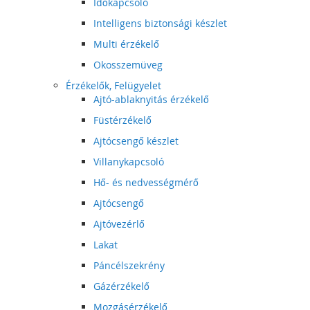
Időkapcsoló
Intelligens biztonsági készlet
Multi érzékelő
Okosszemüveg
Érzékelők, Felügyelet
Ajtó-ablaknyitás érzékelő
Füstérzékelő
Ajtócsengő készlet
Villanykapcsoló
Hő- és nedvességmérő
Ajtócsengő
Ajtóvezérlő
Lakat
Páncélszekrény
Gázérzékelő
Mozgásérzékelő