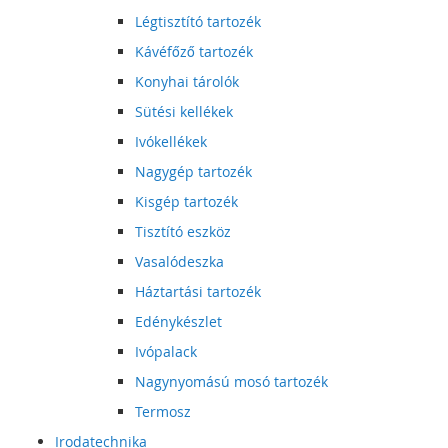
Légtisztító tartozék
Kávéfőző tartozék
Konyhai tárolók
Sütési kellékek
Ivókellékek
Nagygép tartozék
Kisgép tartozék
Tisztító eszköz
Vasalódeszka
Háztartási tartozék
Edénykészlet
Ivópalack
Nagynyomású mosó tartozék
Termosz
Irodatechnika