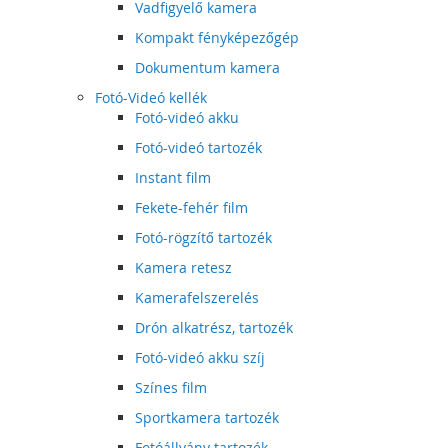
Vadfigyelő kamera
Kompakt fényképezőgép
Dokumentum kamera
Fotó-Videó kellék
Fotó-videó akku
Fotó-videó tartozék
Instant film
Fekete-fehér film
Fotó-rögzítő tartozék
Kamera retesz
Kamerafelszerelés
Drón alkatrész, tartozék
Fotó-videó akku szíj
Színes film
Sportkamera tartozék
Fotóállvány tartozék