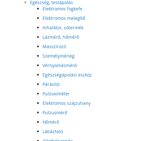
Egészség, testápolás
Elektromos fogkefe
Elektromos melegítő
Inhalátor, sótermék
Lázmérő, hőmérő
Masszírozó
Személymérleg
Vérnyomásmérő
Egészségápolási eszköz
Párásító
Pulzoximéter
Elektromos szájzuhany
Pulzusmérő
Hőmérő
Lábáztató
Alkoholszonda