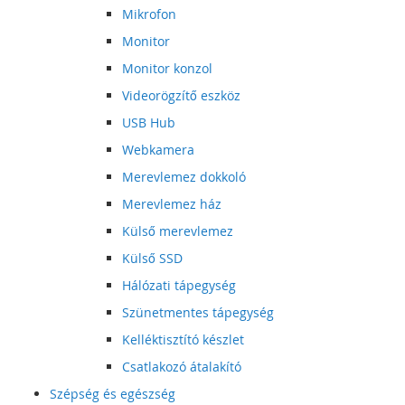
Mikrofon
Monitor
Monitor konzol
Videorögzítő eszköz
USB Hub
Webkamera
Merevlemez dokkoló
Merevlemez ház
Külső merevlemez
Külső SSD
Hálózati tápegység
Szünetmentes tápegység
Kelléktisztító készlet
Csatlakozó átalakító
Szépség és egészség