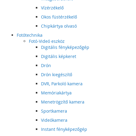
Vízérzékelő
Okos füstérzékelő
Chipkártya olvasó
Fotótechnika
Fotó-Videó eszköz
Digitális fényképezőgép
Digitális képkeret
Drón
Drón kiegészítő
DVR, Parkoló kamera
Memóriakártya
Menetrögzítő kamera
Sportkamera
Videókamera
Instant fényképezőgép