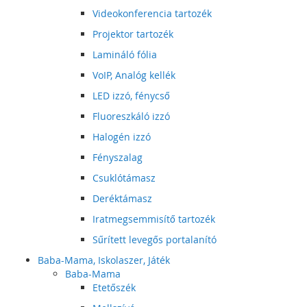
Videokonferencia tartozék
Projektor tartozék
Lamináló fólia
VoIP, Analóg kellék
LED izzó, fénycső
Fluoreszkáló izzó
Halogén izzó
Fényszalag
Csuklótámasz
Deréktámasz
Iratmegsemmisítő tartozék
Sűrített levegős portalanító
Baba-Mama, Iskolaszer, Játék
Baba-Mama
Etetőszék