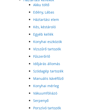
Akku töltő
Edény, Lábas
Háztartási elem
Kés, késtároló
Egyéb kellék
Konyhai eszközök
Vízszűrő tartozék
Fűszerőrlő
Időjárás állomás
Szódagép tartozék
Manuális kávéfőző
Konyhai mérleg
Vákuumfóliázó
Serpenyő
Porszívó tartozék