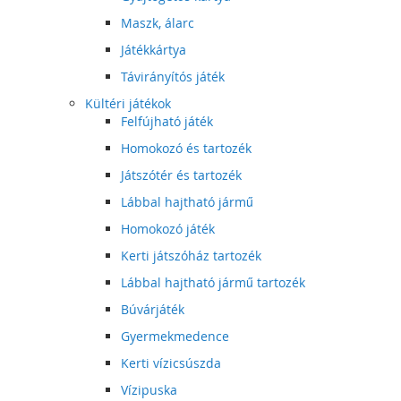
Maszk, álarc
Játékkártya
Távirányítós játék
Kültéri játékok
Felfújható játék
Homokozó és tartozék
Játszótér és tartozék
Lábbal hajtható jármű
Homokozó játék
Kerti játszóház tartozék
Lábbal hajtható jármű tartozék
Búvárjáték
Gyermekmedence
Kerti vízicsúszda
Vízipuska