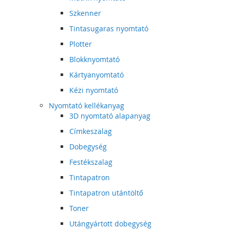
Szkenner
Tintasugaras nyomtató
Plotter
Blokknyomtató
Kártyanyomtató
Kézi nyomtató
Nyomtató kellékanyag
3D nyomtató alapanyag
Címkeszalag
Dobegység
Festékszalag
Tintapatron
Tintapatron utántöltő
Toner
Utángyártott dobegység