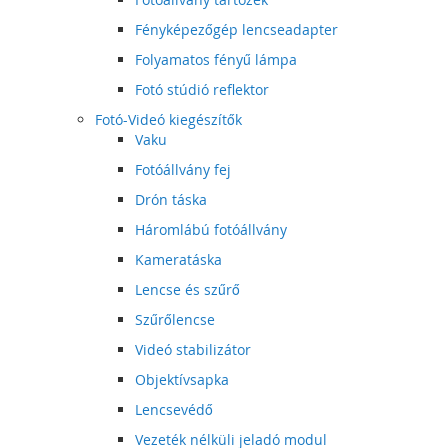
Fényképezőgép lencseadapter
Folyamatos fényű lámpa
Fotó stúdió reflektor
Fotó-Videó kiegészítők
Vaku
Fotóállvány fej
Drón táska
Háromlábú fotóállvány
Kameratáska
Lencse és szűrő
Szűrőlencse
Videó stabilizátor
Objektívsapka
Lencsevédő
Vezeték nélküli jeladó modul