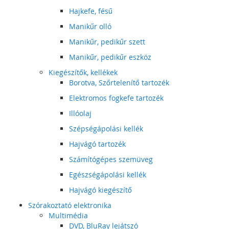
Hajkefe, fésű
Manikűr olló
Manikűr, pedikűr szett
Manikűr, pedikűr eszköz
Kiegészítők, kellékek
Borotva, Szőrtelenítő tartozék
Elektromos fogkefe tartozék
Illóolaj
Szépségápolási kellék
Hajvágó tartozék
Számítógépes szemüveg
Egészségápolási kellék
Hajvágó kiegészítő
Szórakoztató elektronika
Multimédia
DVD, BluRay lejátszó