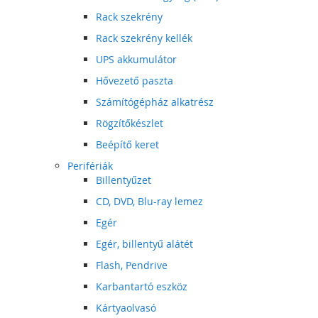
Rack szekrény
Rack szekrény kellék
UPS akkumulátor
Hővezető paszta
Számítógépház alkatrész
Rögzítőkészlet
Beépítő keret
Perifériák
Billentyűzet
CD, DVD, Blu-ray lemez
Egér
Egér, billentyű alátét
Flash, Pendrive
Karbantartó eszköz
Kártyaolvasó