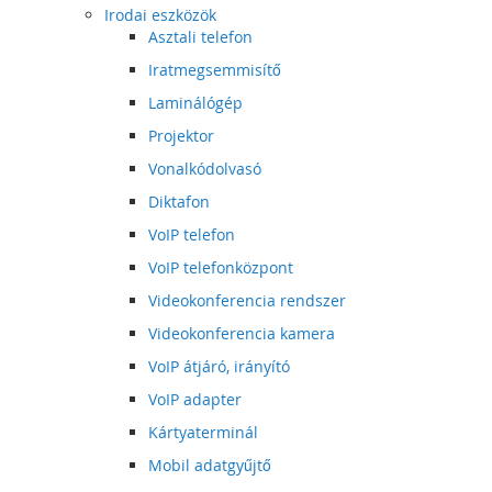
Irodai eszközök
Asztali telefon
Iratmegsemmisítő
Laminálógép
Projektor
Vonalkódolvasó
Diktafon
VoIP telefon
VoIP telefonközpont
Videokonferencia rendszer
Videokonferencia kamera
VoIP átjáró, irányító
VoIP adapter
Kártyaterminál
Mobil adatgyűjtő