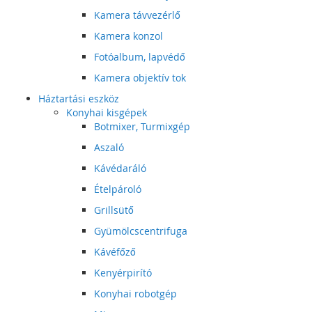
Kamera távvezérlő
Kamera konzol
Fotóalbum, lapvédő
Kamera objektív tok
Háztartási eszköz
Konyhai kisgépek
Botmixer, Turmixgép
Aszaló
Kávédaráló
Ételpároló
Grillsütő
Gyümölcscentrifuga
Kávéfőző
Kenyérpirító
Konyhai robotgép