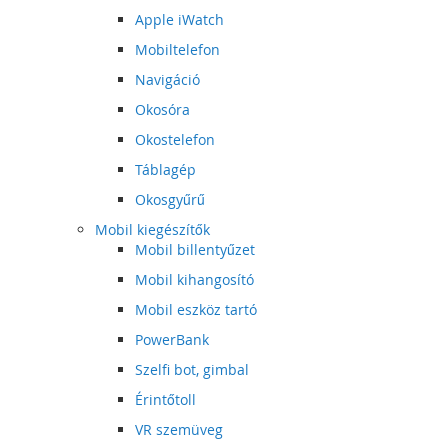
Apple iWatch
Mobiltelefon
Navigáció
Okosóra
Okostelefon
Táblagép
Okosgyűrű
Mobil kiegészítők
Mobil billentyűzet
Mobil kihangosító
Mobil eszköz tartó
PowerBank
Szelfi bot, gimbal
Érintőtoll
VR szemüveg