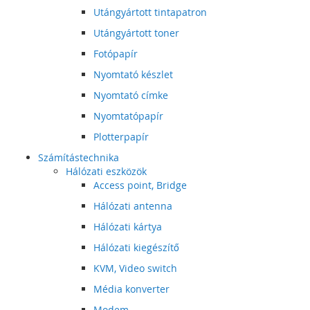
Utángyártott tintapatron
Utángyártott toner
Fotópapír
Nyomtató készlet
Nyomtató címke
Nyomtatópapír
Plotterpapír
Számítástechnika
Hálózati eszközök
Access point, Bridge
Hálózati antenna
Hálózati kártya
Hálózati kiegészítő
KVM, Video switch
Média konverter
Modem