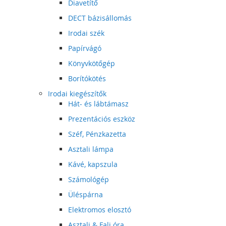
Diavetítő
DECT bázisállomás
Irodai szék
Papírvágó
Könyvkötőgép
Borítókötés
Irodai kiegészítők
Hát- és lábtámasz
Prezentációs eszköz
Széf, Pénzkazetta
Asztali lámpa
Kávé, kapszula
Számológép
Üléspárna
Elektromos elosztó
Asztali & Fali óra