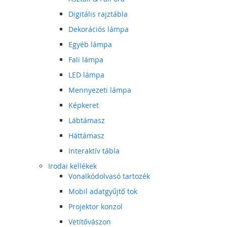
Digitális rajztábla
Dekorációs lámpa
Egyéb lámpa
Fali lámpa
LED lámpa
Mennyezeti lámpa
Képkeret
Lábtámasz
Háttámasz
Interaktív tábla
Irodai kellékek
Vonalkódolvasó tartozék
Mobil adatgyűjtő tok
Projektor konzol
Vetítővászon