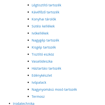
Légtisztító tartozék
Kávéfőző tartozék
Konyhai tárolók
Sütési kellékek
Ivókellékek
Nagygép tartozék
Kisgép tartozék
Tisztító eszköz
Vasalódeszka
Háztartási tartozék
Edénykészlet
Ivópalack
Nagynyomású mosó tartozék
Termosz
Irodatechnika