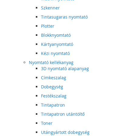
Szkenner
Tintasugaras nyomtató
Plotter
Blokknyomtató
Kártyanyomtató
Kézi nyomtató
Nyomtató kellékanyag
3D nyomtató alapanyag
Címkeszalag
Dobegység
Festékszalag
Tintapatron
Tintapatron utántöltő
Toner
Utángyártott dobegység