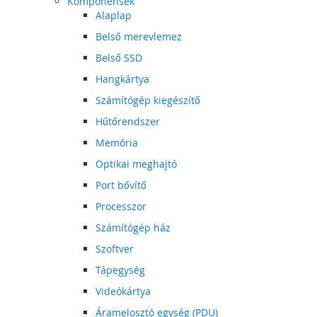
Komponensek
Alaplap
Belső merevlemez
Belső SSD
Hangkártya
Számítógép kiegészítő
Hűtőrendszer
Memória
Optikai meghajtó
Port bővítő
Processzor
Számítógép ház
Szoftver
Tápegység
Videókártya
Áramelosztó egység (PDU)