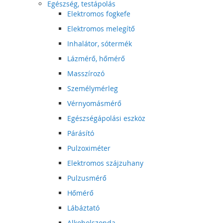
Egészség, testápolás
Elektromos fogkefe
Elektromos melegítő
Inhalátor, sótermék
Lázmérő, hőmérő
Masszírozó
Személymérleg
Vérnyomásmérő
Egészségápolási eszköz
Párásító
Pulzoximéter
Elektromos szájzuhany
Pulzusmérő
Hőmérő
Lábáztató
Alkoholszonda