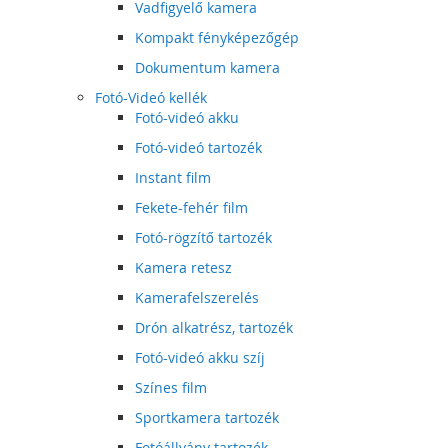
Vadfigyelő kamera
Kompakt fényképezőgép
Dokumentum kamera
Fotó-Videó kellék
Fotó-videó akku
Fotó-videó tartozék
Instant film
Fekete-fehér film
Fotó-rögzítő tartozék
Kamera retesz
Kamerafelszerelés
Drón alkatrész, tartozék
Fotó-videó akku szíj
Színes film
Sportkamera tartozék
Fotóállvány tartozék