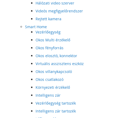
Hálózati video szerver
Videós megfigyelőrendszer
Rejtett kamera
Smart Home
Vezérlőegység
Okos Multi érzékelő
Okos fényforrás
Okos elosztó, konnektor
Virtuális asszisztens eszköz
Okos villanykapcsoló
Okos csatlakozó
Környezeti érzékelő
Intelligens zár
Vezérlőegység tartozék
Intelligens zár tartozék