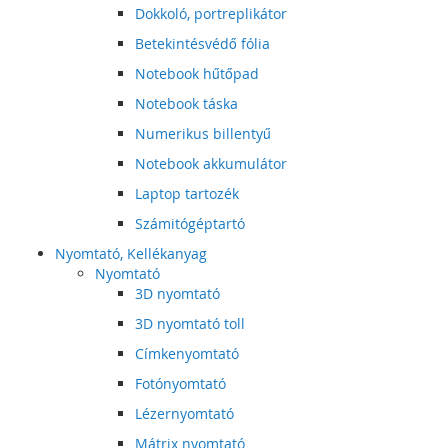
Dokkoló, portreplikátor
Betekintésvédő fólia
Notebook hűtőpad
Notebook táska
Numerikus billentyű
Notebook akkumulátor
Laptop tartozék
Számitógéptartó
Nyomtató, Kellékanyag
Nyomtató
3D nyomtató
3D nyomtató toll
Címkenyomtató
Fotónyomtató
Lézernyomtató
Mátrix nyomtató