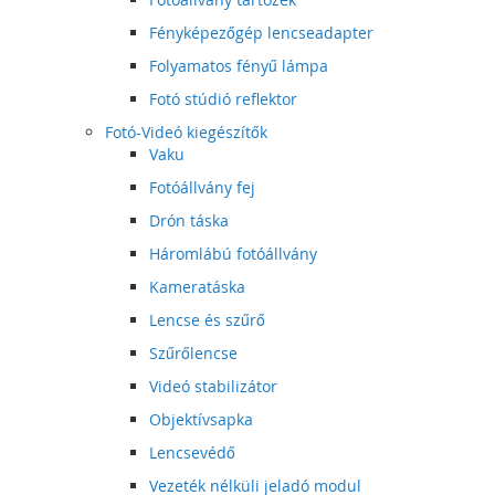
Fényképezőgép lencseadapter
Folyamatos fényű lámpa
Fotó stúdió reflektor
Fotó-Videó kiegészítők
Vaku
Fotóállvány fej
Drón táska
Háromlábú fotóállvány
Kameratáska
Lencse és szűrő
Szűrőlencse
Videó stabilizátor
Objektívsapka
Lencsevédő
Vezeték nélküli jeladó modul