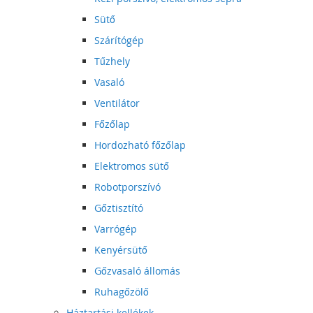
Sütő
Szárítógép
Tűzhely
Vasaló
Ventilátor
Főzőlap
Hordozható főzőlap
Elektromos sütő
Robotporszívó
Gőztisztító
Varrógép
Kenyérsütő
Gőzvasaló állomás
Ruhagőzölő
Háztartási kellékek