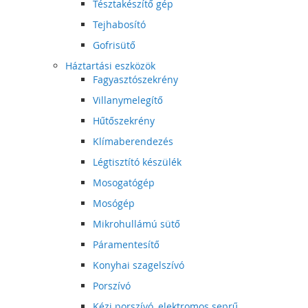
Tésztakészítő gép
Tejhabosító
Gofrisütő
Háztartási eszközök
Fagyasztószekrény
Villanymelegítő
Hűtőszekrény
Klímaberendezés
Légtisztító készülék
Mosogatógép
Mosógép
Mikrohullámú sütő
Páramentesítő
Konyhai szagelszívó
Porszívó
Kézi porszívó, elektromos seprű