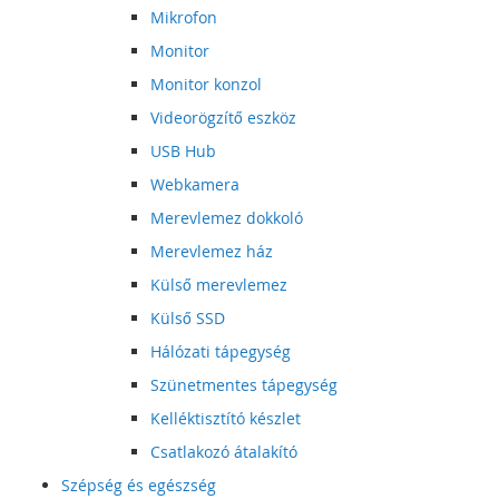
Mikrofon
Monitor
Monitor konzol
Videorögzítő eszköz
USB Hub
Webkamera
Merevlemez dokkoló
Merevlemez ház
Külső merevlemez
Külső SSD
Hálózati tápegység
Szünetmentes tápegység
Kelléktisztító készlet
Csatlakozó átalakító
Szépség és egészség