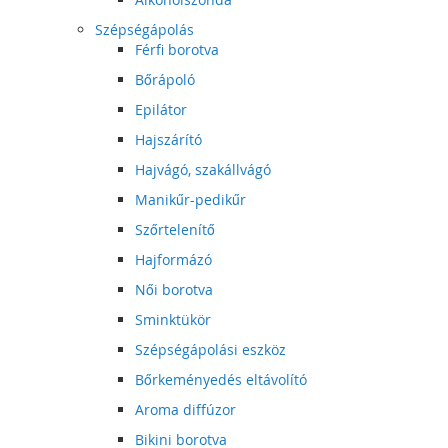
Szépségápolás
Férfi borotva
Bőrápoló
Epilátor
Hajszárító
Hajvágó, szakállvágó
Manikűr-pedikűr
Szőrtelenítő
Hajformázó
Női borotva
Sminktükör
Szépségápolási eszköz
Bőrkeményedés eltávolító
Aroma diffúzor
Bikini borotva