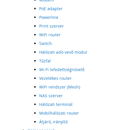
PoE adapter
Powerline
Print szerver
WiFi router
Switch
Hálózati adó-vevő modul
Tűzfal
Wi-Fi lefedettségnövelő
Vezetékes router
WiFi rendszer (Mesh)
NAS szerver
Hálózati terminál
Mobilhálózati router
Átjáró, irányító