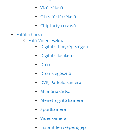
Vízérzékelő
Okos füstérzékelő
Chipkártya olvasó
Fotótechnika
Fotó-Videó eszköz
Digitális fényképezőgép
Digitális képkeret
Drón
Drón kiegészítő
DVR, Parkoló kamera
Memóriakártya
Menetrögzítő kamera
Sportkamera
Videókamera
Instant fényképezőgép