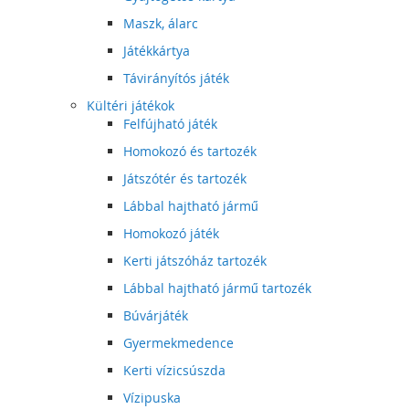
Maszk, álarc
Játékkártya
Távirányítós játék
Kültéri játékok
Felfújható játék
Homokozó és tartozék
Játszótér és tartozék
Lábbal hajtható jármű
Homokozó játék
Kerti játszóház tartozék
Lábbal hajtható jármű tartozék
Búvárjáték
Gyermekmedence
Kerti vízicsúszda
Vízipuska