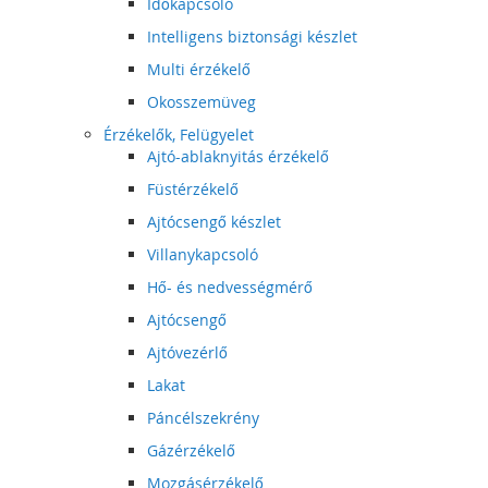
Időkapcsoló
Intelligens biztonsági készlet
Multi érzékelő
Okosszemüveg
Érzékelők, Felügyelet
Ajtó-ablaknyitás érzékelő
Füstérzékelő
Ajtócsengő készlet
Villanykapcsoló
Hő- és nedvességmérő
Ajtócsengő
Ajtóvezérlő
Lakat
Páncélszekrény
Gázérzékelő
Mozgásérzékelő