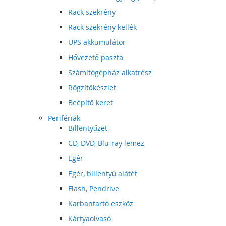
Rack szekrény
Rack szekrény kellék
UPS akkumulátor
Hővezető paszta
Számítógépház alkatrész
Rögzítőkészlet
Beépítő keret
Perifériák
Billentyűzet
CD, DVD, Blu-ray lemez
Egér
Egér, billentyű alátét
Flash, Pendrive
Karbantartó eszköz
Kártyaolvasó