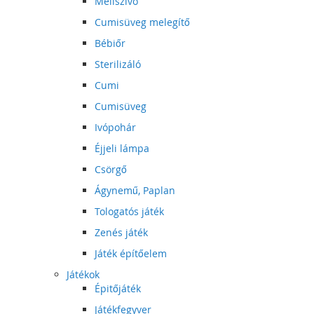
Mellszívó
Cumisüveg melegítő
Bébiőr
Sterilizáló
Cumi
Cumisüveg
Ivópohár
Éjjeli lámpa
Csörgő
Ágynemű, Paplan
Tologatós játék
Zenés játék
Játék építőelem
Játékok
Épitőjáték
Játékfegyver