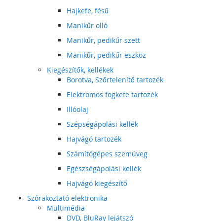
Hajkefe, fésű
Manikűr olló
Manikűr, pedikűr szett
Manikűr, pedikűr eszköz
Kiegészítők, kellékek
Borotva, Szőrtelenítő tartozék
Elektromos fogkefe tartozék
Illóolaj
Szépségápolási kellék
Hajvágó tartozék
Számítógépes szemüveg
Egészségápolási kellék
Hajvágó kiegészítő
Szórakoztató elektronika
Multimédia
DVD, BluRay lejátszó