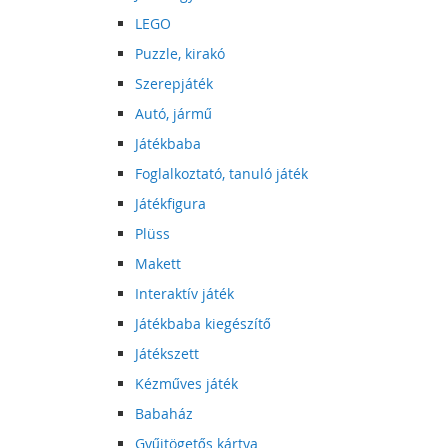
LEGO
Puzzle, kirakó
Szerepjáték
Autó, jármű
Játékbaba
Foglalkoztató, tanuló játék
Játékfigura
Plüss
Makett
Interaktív játék
Játékbaba kiegészítő
Játékszett
Kézműves játék
Babaház
Gyűjtögetős kártya