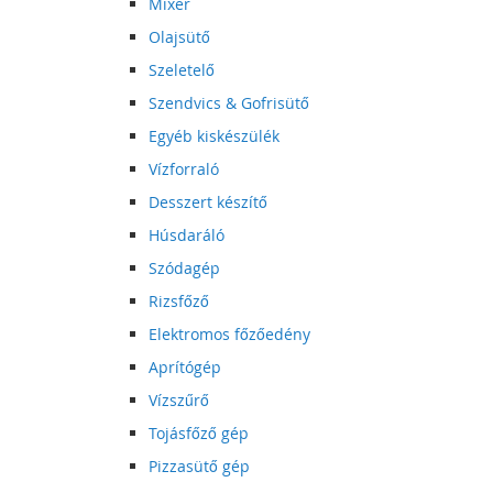
Mixer
Olajsütő
Szeletelő
Szendvics & Gofrisütő
Egyéb kiskészülék
Vízforraló
Desszert készítő
Húsdaráló
Szódagép
Rizsfőző
Elektromos főzőedény
Aprítógép
Vízszűrő
Tojásfőző gép
Pizzasütő gép