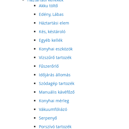
Akku töltő
Edény, Lábas
Háztartási elem
Kés, késtároló
Egyéb kellék
Konyhai eszközök
Vízszűrő tartozék
Fűszerőrlő
Időjárás állomás
Szódagép tartozék
Manuális kávéfőző
Konyhai mérleg
Vákuumfóliázó
Serpenyő
Porszívó tartozék