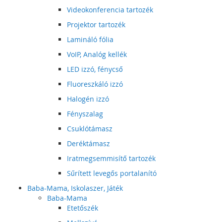
Videokonferencia tartozék
Projektor tartozék
Lamináló fólia
VoIP, Analóg kellék
LED izzó, fénycső
Fluoreszkáló izzó
Halogén izzó
Fényszalag
Csuklótámasz
Deréktámasz
Iratmegsemmisítő tartozék
Sűrített levegős portalanító
Baba-Mama, Iskolaszer, Játék
Baba-Mama
Etetőszék