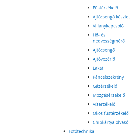
Füstérzékelő
Ajtócsengő készlet
Villanykapcsoló
Hő- és
nedvességmérő
Ajtócsengő
Ajtóvezérlő
Lakat
Páncélszekrény
Gázérzékelő
Mozgásérzékelő
Vízérzékelő
Okos füstérzékelő
Chipkártya olvasó
Fotótechnika