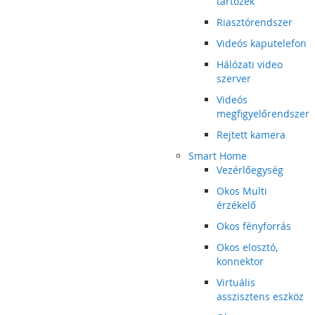
tartozék
Riasztórendszer
Videós kaputelefon
Hálózati video
szerver
Videós
megfigyelőrendszer
Rejtett kamera
Smart Home
Vezérlőegység
Okos Multi
érzékelő
Okos fényforrás
Okos elosztó,
konnektor
Virtuális
asszisztens eszköz