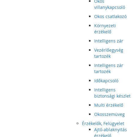
Okos
villanykapcsoló
Okos csatlakozó
Környezeti
érzékelő
Intelligens zár
Vezérlőegység
tartozék
Intelligens zár
tartozék
Időkapcsoló
Intelligens
biztonsági készlet
Multi érzékelő
Okosszemüveg
Érzékelők, Felügyelet
Ajtó-ablaknyitás
érzékelő