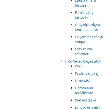
Sportkamera
tartozék
Fotóállvány
tartozék
Fényképezőgép
lencseadapter
Folyamatos fényű
lámpa
Fotó stúdió
reflektor
Fotó-Videó kiegészítők
Vaku
Fotóállvány fej
Drón táska
Háromlábú
fotóállvány
Kameratáska
Lencse és szűrő