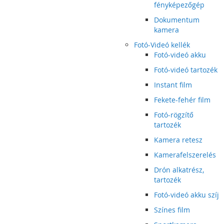
fényképezőgép
Dokumentum
kamera
Fotó-Videó kellék
Fotó-videó akku
Fotó-videó tartozék
Instant film
Fekete-fehér film
Fotó-rögzítő
tartozék
Kamera retesz
Kamerafelszerelés
Drón alkatrész,
tartozék
Fotó-videó akku szíj
Színes film