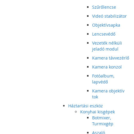
Szűrőlencse
Videó stabilizátor
Objektívsapka
Lencsevédő
Vezeték nélküli
jeladó modul
Kamera távvezérlő
Kamera konzol
Fotóalbum,
lapvédő
Kamera objektív
tok
Háztartási eszköz
Konyhai kisgépek
Botmixer,
Turmixgép
Aszaló