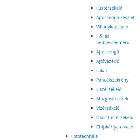
Füstérzékelő
Ajtócsengő készlet
Villanykapcsoló
Hő- és
nedvességmérő
Ajtócsengő
Ajtóvezérlő
Lakat
Páncélszekrény
Gázérzékelő
Mozgásérzékelő
Vízérzékelő
Okos füstérzékelő
Chipkártya olvasó
Fotótechnika