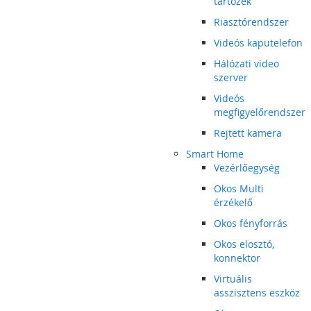
tartozék
Riasztórendszer
Videós kaputelefon
Hálózati video
szerver
Videós
megfigyelőrendszer
Rejtett kamera
Smart Home
Vezérlőegység
Okos Multi
érzékelő
Okos fényforrás
Okos elosztó,
konnektor
Virtuális
asszisztens eszköz