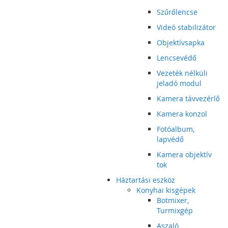
Szűrőlencse
Videó stabilizátor
Objektívsapka
Lencsevédő
Vezeték nélküli
jeladó modul
Kamera távvezérlő
Kamera konzol
Fotóalbum,
lapvédő
Kamera objektív
tok
Háztartási eszköz
Konyhai kisgépek
Botmixer,
Turmixgép
Aszaló