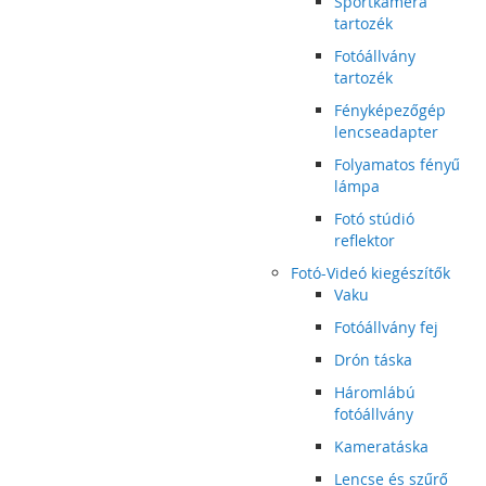
Sportkamera
tartozék
Fotóállvány
tartozék
Fényképezőgép
lencseadapter
Folyamatos fényű
lámpa
Fotó stúdió
reflektor
Fotó-Videó kiegészítők
Vaku
Fotóállvány fej
Drón táska
Háromlábú
fotóállvány
Kameratáska
Lencse és szűrő