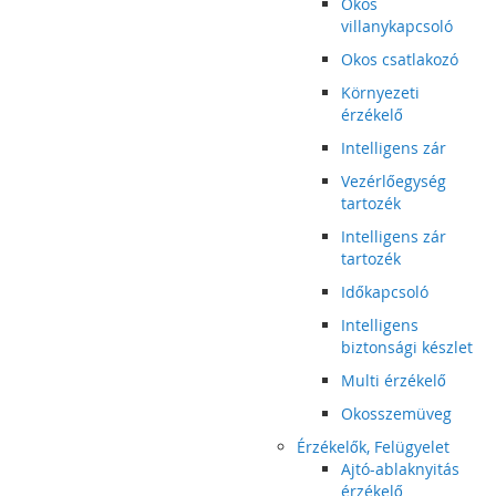
Okos
villanykapcsoló
Okos csatlakozó
Környezeti
érzékelő
Intelligens zár
Vezérlőegység
tartozék
Intelligens zár
tartozék
Időkapcsoló
Intelligens
biztonsági készlet
Multi érzékelő
Okosszemüveg
Érzékelők, Felügyelet
Ajtó-ablaknyitás
érzékelő