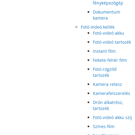
fényképezőgép
Dokumentum
kamera
Fotó-Videó kellék
Fotó-videó akku
Fotó-videó tartozék
Instant film
Fekete-fehér film
Fotó-rögzítő
tartozék
Kamera retesz
Kamerafelszerelés
Drón alkatrész,
tartozék
Fotó-videó akku szíj
Színes film