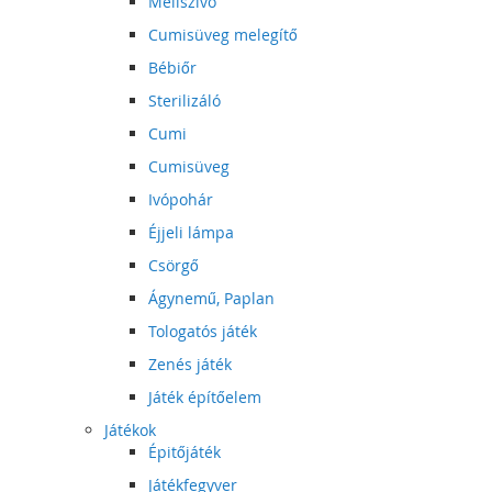
Mellszívó
Cumisüveg melegítő
Bébiőr
Sterilizáló
Cumi
Cumisüveg
Ivópohár
Éjjeli lámpa
Csörgő
Ágynemű, Paplan
Tologatós játék
Zenés játék
Játék építőelem
Játékok
Épitőjáték
Játékfegyver