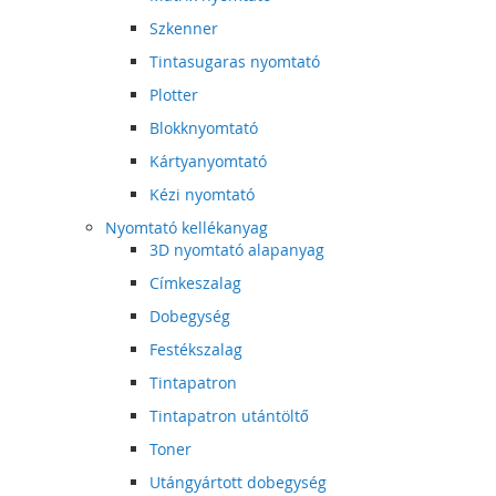
Szkenner
Tintasugaras nyomtató
Plotter
Blokknyomtató
Kártyanyomtató
Kézi nyomtató
Nyomtató kellékanyag
3D nyomtató alapanyag
Címkeszalag
Dobegység
Festékszalag
Tintapatron
Tintapatron utántöltő
Toner
Utángyártott dobegység