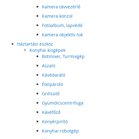
Kamera távvezérlő
Kamera konzol
Fotóalbum, lapvédő
Kamera objektív tok
Háztartási eszköz
Konyhai kisgépek
Botmixer, Turmixgép
Aszaló
Kávédaráló
Ételpároló
Grillsütő
Gyümölcscentrifuga
Kávéfőző
Kenyérpirító
Konyhai robotgép