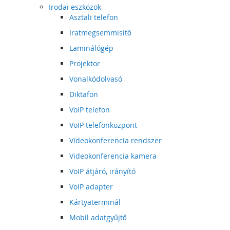
Irodai eszközök
Asztali telefon
Iratmegsemmisítő
Laminálógép
Projektor
Vonalkódolvasó
Diktafon
VoIP telefon
VoIP telefonközpont
Videokonferencia rendszer
Videokonferencia kamera
VoIP átjáró, irányító
VoIP adapter
Kártyaterminál
Mobil adatgyűjtő