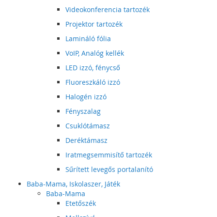
Videokonferencia tartozék
Projektor tartozék
Lamináló fólia
VoIP, Analóg kellék
LED izzó, fénycső
Fluoreszkáló izzó
Halogén izzó
Fényszalag
Csuklótámasz
Deréktámasz
Iratmegsemmisítő tartozék
Sűrített levegős portalanító
Baba-Mama, Iskolaszer, Játék
Baba-Mama
Etetőszék