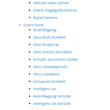
Hálózati video szerver
Videós megfigyelőrendszer
Rejtett kamera
Smart Home
Vezérlőegység
Okos Multi érzékelő
Okos fényforrás
Okos elosztó, konnektor
Virtuális asszisztens eszköz
Okos villanykapcsoló
Okos csatlakozó
Környezeti érzékelő
Intelligens zár
Vezérlőegység tartozék
Intelligens zár tartozék