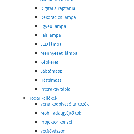
Digitális rajztábla
Dekorációs lámpa
Egyéb lámpa
Fali lámpa
LED lámpa
Mennyezeti lámpa
Képkeret
Lábtámasz
Háttámasz
Interaktív tábla
Irodai kellékek
Vonalkódolvasó tartozék
Mobil adatgyűjtő tok
Projektor konzol
Vetítővászon