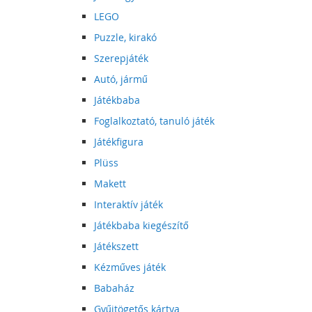
LEGO
Puzzle, kirakó
Szerepjáték
Autó, jármű
Játékbaba
Foglalkoztató, tanuló játék
Játékfigura
Plüss
Makett
Interaktív játék
Játékbaba kiegészítő
Játékszett
Kézműves játék
Babaház
Gyűjtögetős kártya