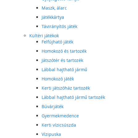
Maszk, álarc
Játékkártya
Távirányítós játék
Kültéri játékok
Felfújható játék
Homokozó és tartozék
Játszótér és tartozék
Lábbal hajtható jármű
Homokozó játék
Kerti játszóház tartozék
Lábbal hajtható jármű tartozék
Búvárjáték
Gyermekmedence
Kerti vízicsúszda
Vízipuska