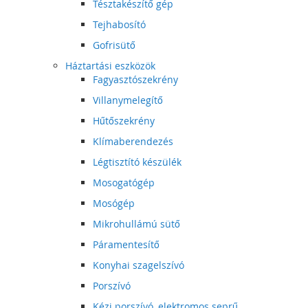
Tésztakészítő gép
Tejhabosító
Gofrisütő
Háztartási eszközök
Fagyasztószekrény
Villanymelegítő
Hűtőszekrény
Klímaberendezés
Légtisztító készülék
Mosogatógép
Mosógép
Mikrohullámú sütő
Páramentesítő
Konyhai szagelszívó
Porszívó
Kézi porszívó, elektromos seprű