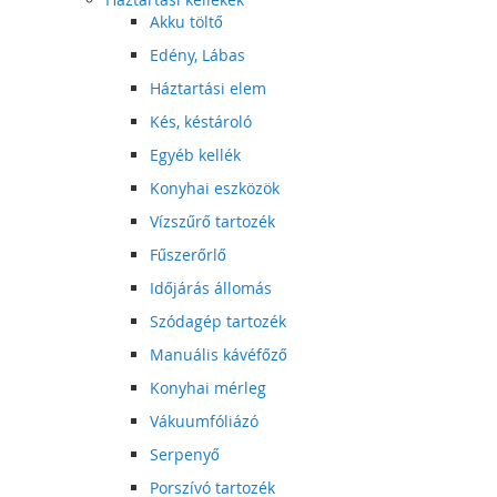
Akku töltő
Edény, Lábas
Háztartási elem
Kés, késtároló
Egyéb kellék
Konyhai eszközök
Vízszűrő tartozék
Fűszerőrlő
Időjárás állomás
Szódagép tartozék
Manuális kávéfőző
Konyhai mérleg
Vákuumfóliázó
Serpenyő
Porszívó tartozék