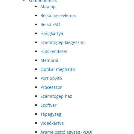
Komponensek
Alaplap
Belső merevlemez
Belső SSD
Hangkártya
Számítógép kiegészítő
Hűtőrendszer
Memória
Optikai meghajtó
Port bővítő
Processzor
Számítógép ház
Szoftver
Tápegység
Videókártya
Áramelosztó egység (PDU)