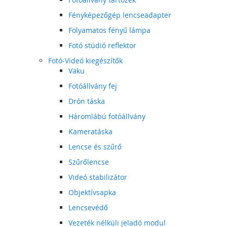
Fényképezőgép lencseadapter
Folyamatos fényű lámpa
Fotó stúdió reflektor
Fotó-Videó kiegészítők
Vaku
Fotóállvány fej
Drón táska
Háromlábú fotóállvány
Kameratáska
Lencse és szűrő
Szűrőlencse
Videó stabilizátor
Objektívsapka
Lencsevédő
Vezeték nélküli jeladó modul