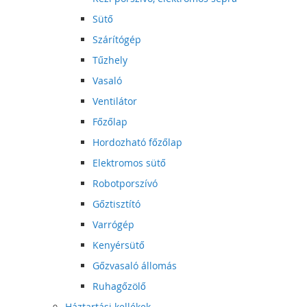
Sütő
Szárítógép
Tűzhely
Vasaló
Ventilátor
Főzőlap
Hordozható főzőlap
Elektromos sütő
Robotporszívó
Gőztisztító
Varrógép
Kenyérsütő
Gőzvasaló állomás
Ruhagőzölő
Háztartási kellékek