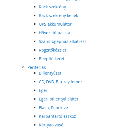
Rack szekrény
Rack szekrény kellék
UPS akkumulátor
Hővezető paszta
Számítógépház alkatrész
Rögzítőkészlet
Beépítő keret
Perifériák
Billentyűzet
CD, DVD, Blu-ray lemez
Egér
Egér, billentyű alátét
Flash, Pendrive
Karbantartó eszköz
Kártyaolvasó