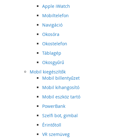
Apple iWatch
Mobiltelefon
Navigáció
Okosóra
Okostelefon
Táblagép
Okosgyűrű
Mobil kiegészítők
Mobil billentyűzet
Mobil kihangosító
Mobil eszköz tartó
PowerBank
Szelfi bot, gimbal
Érintőtoll
VR szemüveg