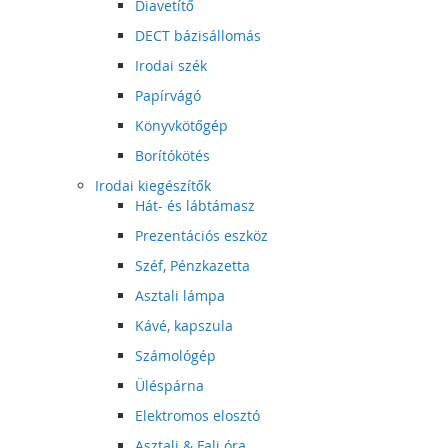
Diavetítő
DECT bázisállomás
Irodai szék
Papírvágó
Könyvkötőgép
Borítókötés
Irodai kiegészítők
Hát- és lábtámasz
Prezentációs eszköz
Széf, Pénzkazetta
Asztali lámpa
Kávé, kapszula
Számológép
Üléspárna
Elektromos elosztó
Asztali & Fali óra