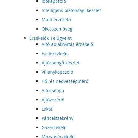
Időkapcsoló
Intelligens biztonsági készlet
Multi érzékelő
Okosszemüveg
Érzékelők, Felügyelet
Ajtó-ablaknyitás érzékelő
Füstérzékelő
Ajtócsengő készlet
Villanykapcsoló
Hő- és nedvességmérő
Ajtócsengő
Ajtóvezérlő
Lakat
Páncélszekrény
Gázérzékelő
Mozgásérzékelő