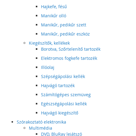
Hajkefe, fésű
Manikűr olló
Manikűr, pedikűr szett
Manikűr, pedikűr eszköz
Kiegészítők, kellékek
Borotva, Szőrtelenítő tartozék
Elektromos fogkefe tartozék
Illóolaj
Szépségápolási kellék
Hajvágó tartozék
Számítógépes szemüveg
Egészségápolási kellék
Hajvágó kiegészítő
Szórakoztató elektronika
Multimédia
DVD, BluRay lejátszó