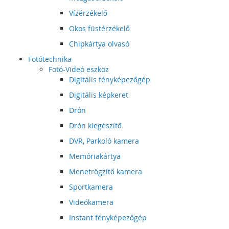
Vízérzékelő
Okos füstérzékelő
Chipkártya olvasó
Fotótechnika
Fotó-Videó eszköz
Digitális fényképezőgép
Digitális képkeret
Drón
Drón kiegészítő
DVR, Parkoló kamera
Memóriakártya
Menetrögzítő kamera
Sportkamera
Videókamera
Instant fényképezőgép