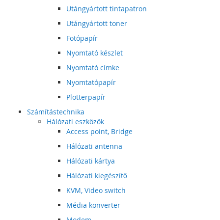
Utángyártott tintapatron
Utángyártott toner
Fotópapír
Nyomtató készlet
Nyomtató címke
Nyomtatópapír
Plotterpapír
Számítástechnika
Hálózati eszközök
Access point, Bridge
Hálózati antenna
Hálózati kártya
Hálózati kiegészítő
KVM, Video switch
Média konverter
Modem