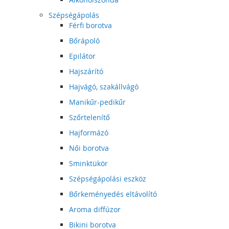
Szépségápolás
Férfi borotva
Bőrápoló
Epilátor
Hajszárító
Hajvágó, szakállvágó
Manikűr-pedikűr
Szőrtelenítő
Hajformázó
Női borotva
Sminktükör
Szépségápolási eszköz
Bőrkeményedés eltávolító
Aroma diffúzor
Bikini borotva