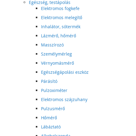
Egészség, testápolás
Elektromos fogkefe
Elektromos melegítő
Inhalátor, sótermék
Lázmérő, hőmérő
Masszírozó
Személymérleg
Vérnyomásmérő
Egészségápolási eszköz
Párásító
Pulzoximéter
Elektromos szájzuhany
Pulzusmérő
Hőmérő
Lábáztató
Alkoholszonda