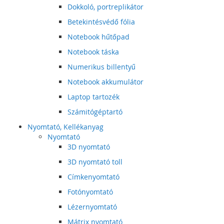
Dokkoló, portreplikátor
Betekintésvédő fólia
Notebook hűtőpad
Notebook táska
Numerikus billentyű
Notebook akkumulátor
Laptop tartozék
Számitógéptartó
Nyomtató, Kellékanyag
Nyomtató
3D nyomtató
3D nyomtató toll
Címkenyomtató
Fotónyomtató
Lézernyomtató
Mátrix nyomtató