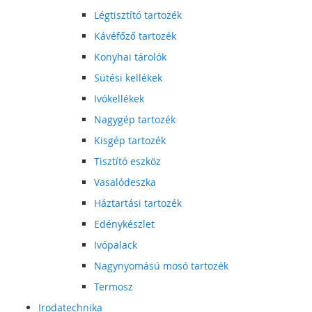
Légtisztító tartozék
Kávéfőző tartozék
Konyhai tárolók
Sütési kellékek
Ivókellékek
Nagygép tartozék
Kisgép tartozék
Tisztító eszköz
Vasalódeszka
Háztartási tartozék
Edénykészlet
Ivópalack
Nagynyomású mosó tartozék
Termosz
Irodatechnika