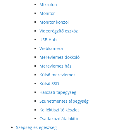
Mikrofon
Monitor
Monitor konzol
Videorögzítő eszköz
USB Hub
Webkamera
Merevlemez dokkoló
Merevlemez ház
Külső merevlemez
Külső SSD
Hálózati tápegység
Szünetmentes tápegység
Kelléktisztító készlet
Csatlakozó átalakító
Szépség és egészség