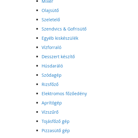
Mixer
Olajsütő
Szeletelő
Szendvics & Gofrisütő
Egyéb kiskészülék
Vízforraló
Desszert készítő
Húsdaráló
Szódagép
Rizsfőző
Elektromos főzőedény
Aprítógép
Vízszűrő
Tojásfőző gép
Pizzasütő gép