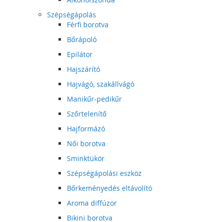
Szépségápolás
Férfi borotva
Bőrápoló
Epilátor
Hajszárító
Hajvágó, szakállvágó
Manikűr-pedikűr
Szőrtelenítő
Hajformázó
Női borotva
Sminktükör
Szépségápolási eszköz
Bőrkeményedés eltávolító
Aroma diffúzor
Bikini borotva