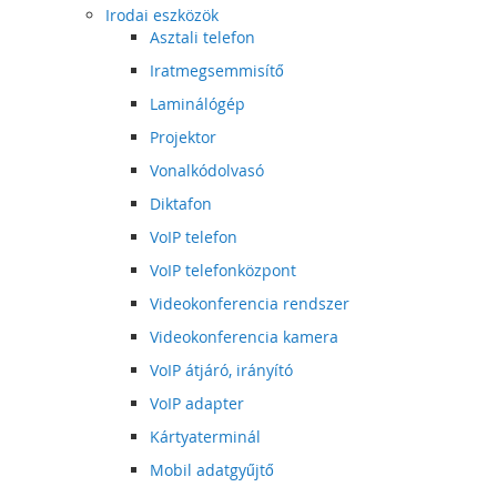
Irodai eszközök
Asztali telefon
Iratmegsemmisítő
Laminálógép
Projektor
Vonalkódolvasó
Diktafon
VoIP telefon
VoIP telefonközpont
Videokonferencia rendszer
Videokonferencia kamera
VoIP átjáró, irányító
VoIP adapter
Kártyaterminál
Mobil adatgyűjtő