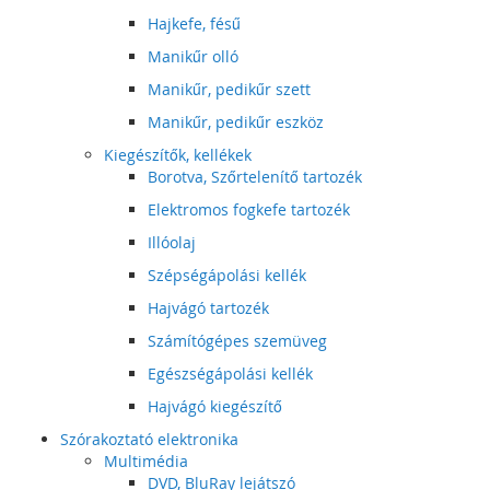
Hajkefe, fésű
Manikűr olló
Manikűr, pedikűr szett
Manikűr, pedikűr eszköz
Kiegészítők, kellékek
Borotva, Szőrtelenítő tartozék
Elektromos fogkefe tartozék
Illóolaj
Szépségápolási kellék
Hajvágó tartozék
Számítógépes szemüveg
Egészségápolási kellék
Hajvágó kiegészítő
Szórakoztató elektronika
Multimédia
DVD, BluRay lejátszó