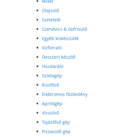
Mixer
Olajsütő
Szeletelő
Szendvics & Gofrisütő
Egyéb kiskészülék
Vízforraló
Desszert készítő
Húsdaráló
Szódagép
Rizsfőző
Elektromos főzőedény
Aprítógép
Vízszűrő
Tojásfőző gép
Pizzasütő gép