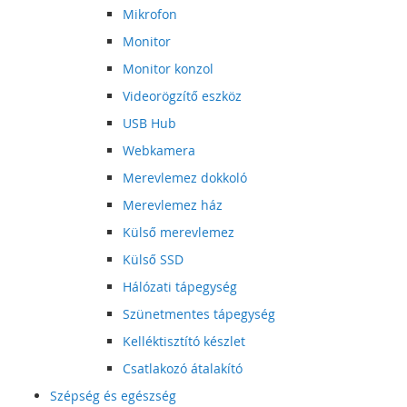
Mikrofon
Monitor
Monitor konzol
Videorögzítő eszköz
USB Hub
Webkamera
Merevlemez dokkoló
Merevlemez ház
Külső merevlemez
Külső SSD
Hálózati tápegység
Szünetmentes tápegység
Kelléktisztító készlet
Csatlakozó átalakító
Szépség és egészség