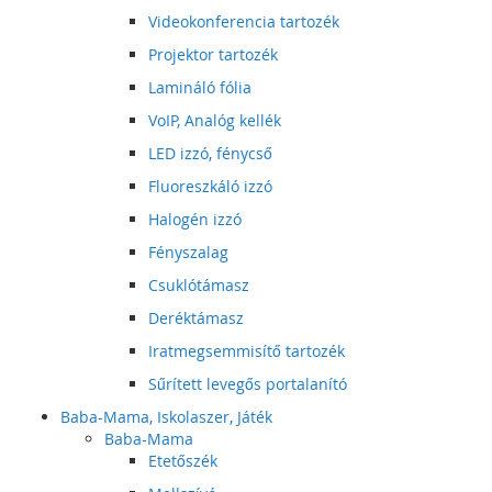
Videokonferencia tartozék
Projektor tartozék
Lamináló fólia
VoIP, Analóg kellék
LED izzó, fénycső
Fluoreszkáló izzó
Halogén izzó
Fényszalag
Csuklótámasz
Deréktámasz
Iratmegsemmisítő tartozék
Sűrített levegős portalanító
Baba-Mama, Iskolaszer, Játék
Baba-Mama
Etetőszék