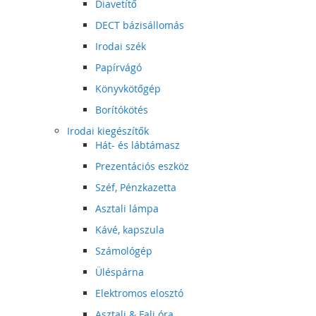
Diavetítő
DECT bázisállomás
Irodai szék
Papírvágó
Könyvkötőgép
Borítókötés
Irodai kiegészítők
Hát- és lábtámasz
Prezentációs eszköz
Széf, Pénzkazetta
Asztali lámpa
Kávé, kapszula
Számológép
Üléspárna
Elektromos elosztó
Asztali & Fali óra