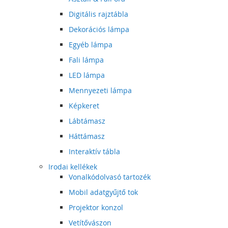
Digitális rajztábla
Dekorációs lámpa
Egyéb lámpa
Fali lámpa
LED lámpa
Mennyezeti lámpa
Képkeret
Lábtámasz
Háttámasz
Interaktív tábla
Irodai kellékek
Vonalkódolvasó tartozék
Mobil adatgyűjtő tok
Projektor konzol
Vetítővászon