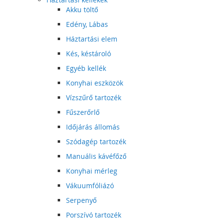
Akku töltő
Edény, Lábas
Háztartási elem
Kés, késtároló
Egyéb kellék
Konyhai eszközök
Vízszűrő tartozék
Fűszerőrlő
Időjárás állomás
Szódagép tartozék
Manuális kávéfőző
Konyhai mérleg
Vákuumfóliázó
Serpenyő
Porszívó tartozék