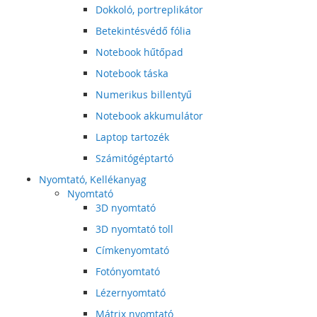
Dokkoló, portreplikátor
Betekintésvédő fólia
Notebook hűtőpad
Notebook táska
Numerikus billentyű
Notebook akkumulátor
Laptop tartozék
Számitógéptartó
Nyomtató, Kellékanyag
Nyomtató
3D nyomtató
3D nyomtató toll
Címkenyomtató
Fotónyomtató
Lézernyomtató
Mátrix nyomtató