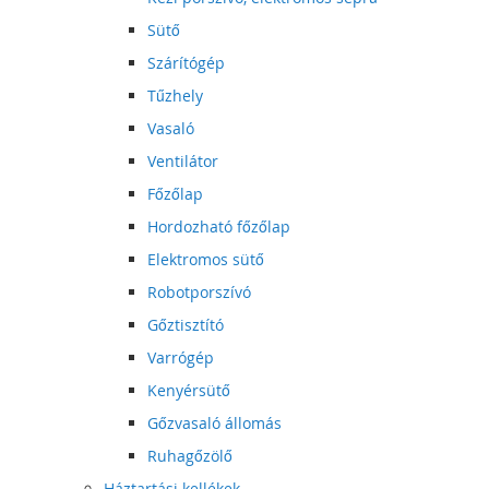
Sütő
Szárítógép
Tűzhely
Vasaló
Ventilátor
Főzőlap
Hordozható főzőlap
Elektromos sütő
Robotporszívó
Gőztisztító
Varrógép
Kenyérsütő
Gőzvasaló állomás
Ruhagőzölő
Háztartási kellékek