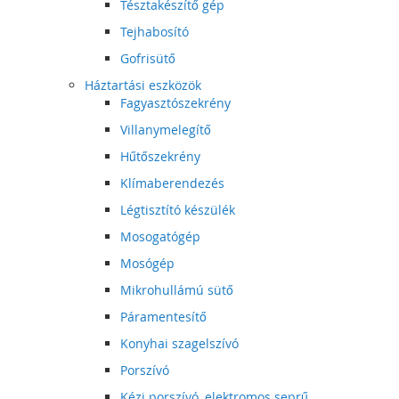
Tésztakészítő gép
Tejhabosító
Gofrisütő
Háztartási eszközök
Fagyasztószekrény
Villanymelegítő
Hűtőszekrény
Klímaberendezés
Légtisztító készülék
Mosogatógép
Mosógép
Mikrohullámú sütő
Páramentesítő
Konyhai szagelszívó
Porszívó
Kézi porszívó, elektromos seprű