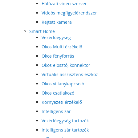
Hálózati video szerver
Videós megfigyelőrendszer
Rejtett kamera
Smart Home
Vezérlőegység
Okos Multi érzékelő
Okos fényforrás
Okos elosztó, konnektor
Virtuális asszisztens eszköz
Okos villanykapcsoló
Okos csatlakozó
Környezeti érzékelő
Intelligens zár
Vezérlőegység tartozék
Intelligens zár tartozék