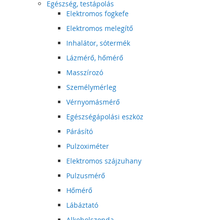
Egészség, testápolás
Elektromos fogkefe
Elektromos melegítő
Inhalátor, sótermék
Lázmérő, hőmérő
Masszírozó
Személymérleg
Vérnyomásmérő
Egészségápolási eszköz
Párásító
Pulzoximéter
Elektromos szájzuhany
Pulzusmérő
Hőmérő
Lábáztató
Alkoholszonda