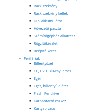
Rack szekrény
Rack szekrény kellék
UPS akkumulátor
Hővezető paszta
Számítógépház alkatrész
Rögzítőkészlet
Beépítő keret
Perifériák
Billentyűzet
CD, DVD, Blu-ray lemez
Egér
Egér, billentyű alátét
Flash, Pendrive
Karbantartó eszköz
Kártyaolvasó