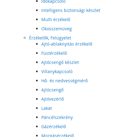
Időkapcsoló
Intelligens biztonsági készlet
Multi érzékelő
Okosszemüveg
Érzékelők, Felügyelet
Ajtó-ablaknyitás érzékelő
Füstérzékelő
Ajtócsengő készlet
Villanykapcsoló
Hő- és nedvességmérő
Ajtócsengő
Ajtóvezérlő
Lakat
Páncélszekrény
Gázérzékelő
Mozgásérzékelő