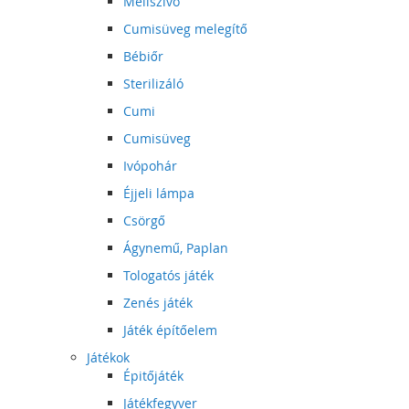
Mellszívó
Cumisüveg melegítő
Bébiőr
Sterilizáló
Cumi
Cumisüveg
Ivópohár
Éjjeli lámpa
Csörgő
Ágynemű, Paplan
Tologatós játék
Zenés játék
Játék építőelem
Játékok
Épitőjáték
Játékfegyver