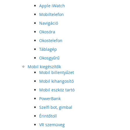
Apple iWatch
Mobiltelefon
Navigáció
Okosóra
Okostelefon
Táblagép
Okosgyűrű
Mobil kiegészítők
Mobil billentyűzet
Mobil kihangosító
Mobil eszköz tartó
PowerBank
Szelfi bot, gimbal
Érintőtoll
VR szemüveg