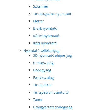
Szkenner
Tintasugaras nyomtató
Plotter
Blokknyomtató
Kártyanyomtató
Kézi nyomtató
Nyomtató kellékanyag
3D nyomtató alapanyag
Címkeszalag
Dobegység
Festékszalag
Tintapatron
Tintapatron utántöltő
Toner
Utángyártott dobegység