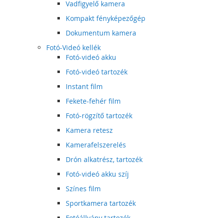
Vadfigyelő kamera
Kompakt fényképezőgép
Dokumentum kamera
Fotó-Videó kellék
Fotó-videó akku
Fotó-videó tartozék
Instant film
Fekete-fehér film
Fotó-rögzítő tartozék
Kamera retesz
Kamerafelszerelés
Drón alkatrész, tartozék
Fotó-videó akku szíj
Színes film
Sportkamera tartozék
Fotóállvány tartozék