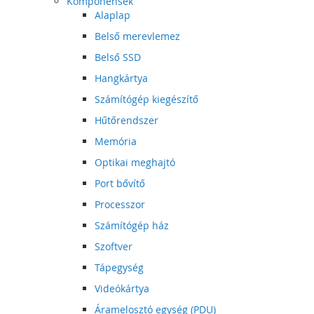
Komponensek
Alaplap
Belső merevlemez
Belső SSD
Hangkártya
Számítógép kiegészítő
Hűtőrendszer
Memória
Optikai meghajtó
Port bővítő
Processzor
Számítógép ház
Szoftver
Tápegység
Videókártya
Áramelosztó egység (PDU)