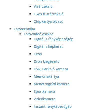
Vízérzékelő
Okos füstérzékelő
Chipkártya olvasó
Fotótechnika
Fotó-Videó eszköz
Digitális fényképezőgép
Digitális képkeret
Drón
Drón kiegészítő
DVR, Parkoló kamera
Memóriakártya
Menetrögzítő kamera
Sportkamera
Videókamera
Instant fényképezőgép