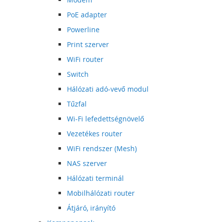
PoE adapter
Powerline
Print szerver
WiFi router
Switch
Hálózati adó-vevő modul
Tűzfal
Wi-Fi lefedettségnövelő
Vezetékes router
WiFi rendszer (Mesh)
NAS szerver
Hálózati terminál
Mobilhálózati router
Átjáró, irányító