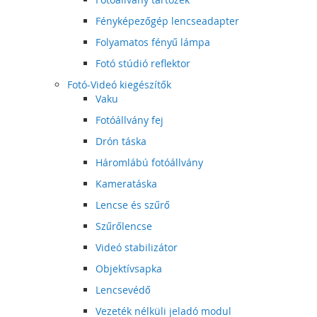
Fényképezőgép lencseadapter
Folyamatos fényű lámpa
Fotó stúdió reflektor
Fotó-Videó kiegészítők
Vaku
Fotóállvány fej
Drón táska
Háromlábú fotóállvány
Kameratáska
Lencse és szűrő
Szűrőlencse
Videó stabilizátor
Objektívsapka
Lencsevédő
Vezeték nélküli jeladó modul