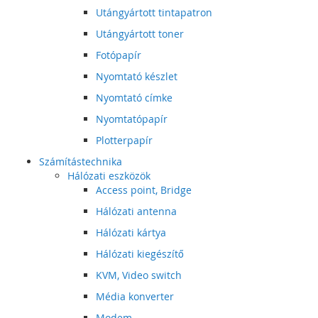
Utángyártott tintapatron
Utángyártott toner
Fotópapír
Nyomtató készlet
Nyomtató címke
Nyomtatópapír
Plotterpapír
Számítástechnika
Hálózati eszközök
Access point, Bridge
Hálózati antenna
Hálózati kártya
Hálózati kiegészítő
KVM, Video switch
Média konverter
Modem