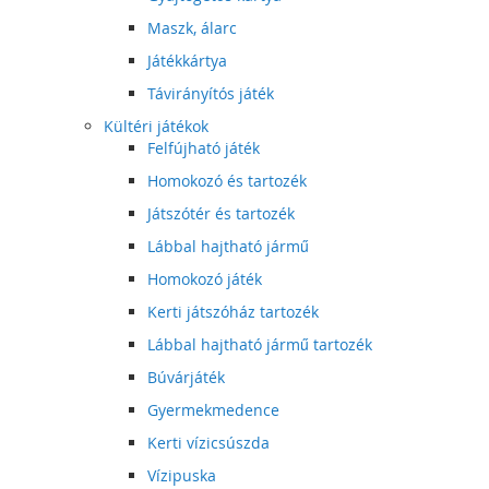
Maszk, álarc
Játékkártya
Távirányítós játék
Kültéri játékok
Felfújható játék
Homokozó és tartozék
Játszótér és tartozék
Lábbal hajtható jármű
Homokozó játék
Kerti játszóház tartozék
Lábbal hajtható jármű tartozék
Búvárjáték
Gyermekmedence
Kerti vízicsúszda
Vízipuska