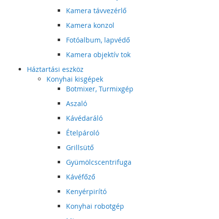
Kamera távvezérlő
Kamera konzol
Fotóalbum, lapvédő
Kamera objektív tok
Háztartási eszköz
Konyhai kisgépek
Botmixer, Turmixgép
Aszaló
Kávédaráló
Ételpároló
Grillsütő
Gyümölcscentrifuga
Kávéfőző
Kenyérpirító
Konyhai robotgép