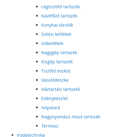
Légtisztító tartozék
Kávéfőző tartozék
Konyhai tárolók
Sütési kellékek
Ivókellékek
Nagygép tartozék
Kisgép tartozék
Tisztító eszköz
Vasalódeszka
Háztartási tartozék
Edénykészlet
Ivópalack
Nagynyomású mosó tartozék
Termosz
Irodatechnika