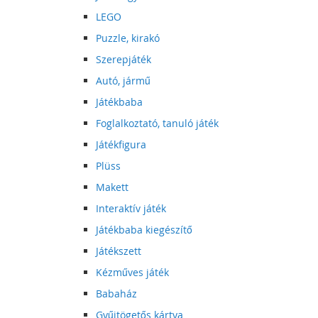
LEGO
Puzzle, kirakó
Szerepjáték
Autó, jármű
Játékbaba
Foglalkoztató, tanuló játék
Játékfigura
Plüss
Makett
Interaktív játék
Játékbaba kiegészítő
Játékszett
Kézműves játék
Babaház
Gyűjtögetős kártya