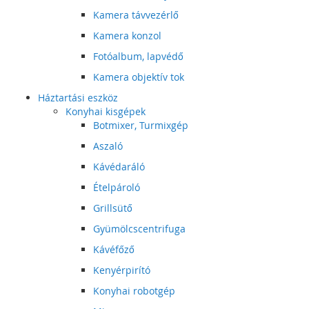
Kamera távvezérlő
Kamera konzol
Fotóalbum, lapvédő
Kamera objektív tok
Háztartási eszköz
Konyhai kisgépek
Botmixer, Turmixgép
Aszaló
Kávédaráló
Ételpároló
Grillsütő
Gyümölcscentrifuga
Kávéfőző
Kenyérpirító
Konyhai robotgép