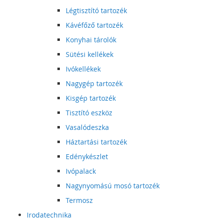
Légtisztító tartozék
Kávéfőző tartozék
Konyhai tárolók
Sütési kellékek
Ivókellékek
Nagygép tartozék
Kisgép tartozék
Tisztító eszköz
Vasalódeszka
Háztartási tartozék
Edénykészlet
Ivópalack
Nagynyomású mosó tartozék
Termosz
Irodatechnika