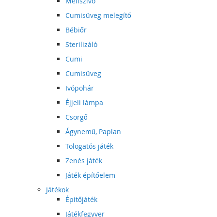
Mellszívó
Cumisüveg melegítő
Bébiőr
Sterilizáló
Cumi
Cumisüveg
Ivópohár
Éjjeli lámpa
Csörgő
Ágynemű, Paplan
Tologatós játék
Zenés játék
Játék építőelem
Játékok
Épitőjáték
Játékfegyver