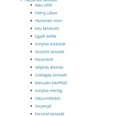
Akku töltő
Edény, Lábas
Háztartási elem
Kés, késtároló
Egyéb kellék
Konyhai eszközök
Vízszűrő tartozék
Fűszerőrlő
Időjárás állomás
Szódagép tartozék
Manuális kávéfőző
Konyhai mérleg
Vákuumfóliázó
Serpenyő
Porszívó tartozék