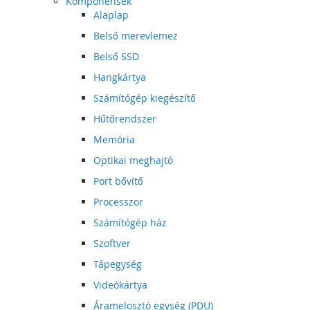
Komponensek
Alaplap
Belső merevlemez
Belső SSD
Hangkártya
Számítógép kiegészítő
Hűtőrendszer
Memória
Optikai meghajtó
Port bővítő
Processzor
Számítógép ház
Szoftver
Tápegység
Videókártya
Áramelosztó egység (PDU)