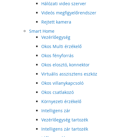
Hálózati video szerver
Videós megfigyelőrendszer
Rejtett kamera
Smart Home
Vezérlőegység
Okos Multi érzékelő
Okos fényforrás
Okos elosztó, konnektor
Virtuális asszisztens eszköz
Okos villanykapcsoló
Okos csatlakozó
Környezeti érzékelő
Intelligens zár
Vezérlőegység tartozék
Intelligens zár tartozék