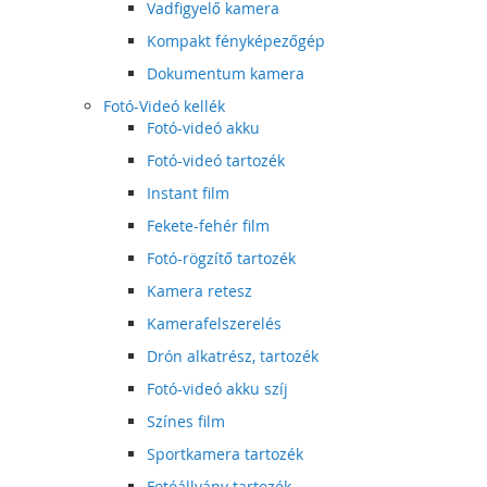
Vadfigyelő kamera
Kompakt fényképezőgép
Dokumentum kamera
Fotó-Videó kellék
Fotó-videó akku
Fotó-videó tartozék
Instant film
Fekete-fehér film
Fotó-rögzítő tartozék
Kamera retesz
Kamerafelszerelés
Drón alkatrész, tartozék
Fotó-videó akku szíj
Színes film
Sportkamera tartozék
Fotóállvány tartozék