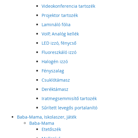
Videokonferencia tartozék
Projektor tartozék
Lamináló fólia
VoIP, Analóg kellék
LED izzó, fénycső
Fluoreszkáló izzó
Halogén izzó
Fényszalag
Csuklótámasz
Deréktámasz
Iratmegsemmisítő tartozék
Sűrített levegős portalanító
Baba-Mama, Iskolaszer, Játék
Baba-Mama
Etetőszék