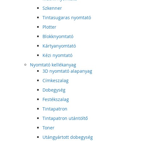
Szkenner
Tintasugaras nyomtató
Plotter
Blokknyomtató
Kártyanyomtató
Kézi nyomtató
Nyomtató kellékanyag
3D nyomtató alapanyag
Címkeszalag
Dobegység
Festékszalag
Tintapatron
Tintapatron utántöltő
Toner
Utángyártott dobegység