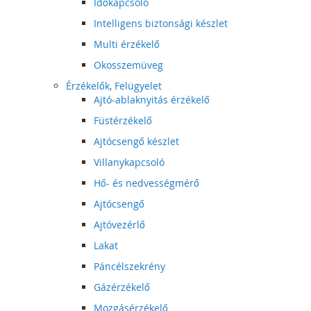
Időkapcsoló
Intelligens biztonsági készlet
Multi érzékelő
Okosszemüveg
Érzékelők, Felügyelet
Ajtó-ablaknyitás érzékelő
Füstérzékelő
Ajtócsengő készlet
Villanykapcsoló
Hő- és nedvességmérő
Ajtócsengő
Ajtóvezérlő
Lakat
Páncélszekrény
Gázérzékelő
Mozgásérzékelő