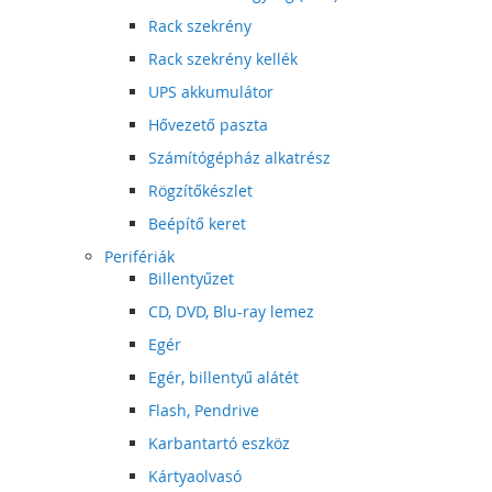
Rack szekrény
Rack szekrény kellék
UPS akkumulátor
Hővezető paszta
Számítógépház alkatrész
Rögzítőkészlet
Beépítő keret
Perifériák
Billentyűzet
CD, DVD, Blu-ray lemez
Egér
Egér, billentyű alátét
Flash, Pendrive
Karbantartó eszköz
Kártyaolvasó