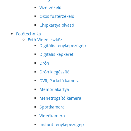
Vízérzékelő
Okos füstérzékelő
Chipkártya olvasó
Fotótechnika
Fotó-Videó eszköz
Digitális fényképezőgép
Digitális képkeret
Drón
Drón kiegészítő
DVR, Parkoló kamera
Memóriakártya
Menetrögzítő kamera
Sportkamera
Videókamera
Instant fényképezőgép