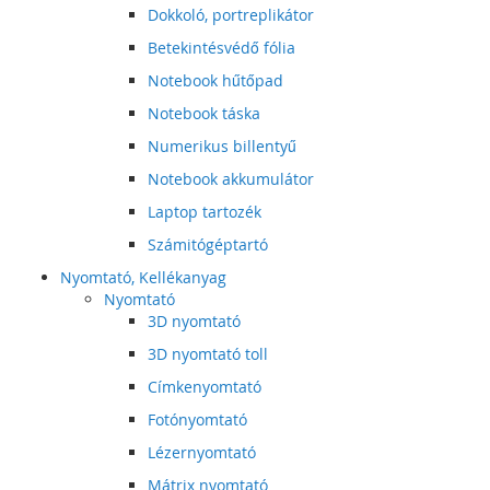
Dokkoló, portreplikátor
Betekintésvédő fólia
Notebook hűtőpad
Notebook táska
Numerikus billentyű
Notebook akkumulátor
Laptop tartozék
Számitógéptartó
Nyomtató, Kellékanyag
Nyomtató
3D nyomtató
3D nyomtató toll
Címkenyomtató
Fotónyomtató
Lézernyomtató
Mátrix nyomtató