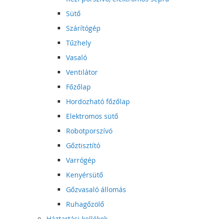
Sütő
Szárítógép
Tűzhely
Vasaló
Ventilátor
Főzőlap
Hordozható főzőlap
Elektromos sütő
Robotporszívó
Gőztisztító
Varrógép
Kenyérsütő
Gőzvasaló állomás
Ruhagőzölő
Háztartási kellékek