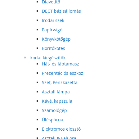
Diavetítő
DECT bázisállomás
Irodai szék
Papírvágó
Könyvkötőgép
Borítókötés
Irodai kiegészítők
Hát- és lábtámasz
Prezentációs eszköz
Széf, Pénzkazetta
Asztali lámpa
Kávé, kapszula
Számológép
Üléspárna
Elektromos elosztó
Asztali & Fali óra