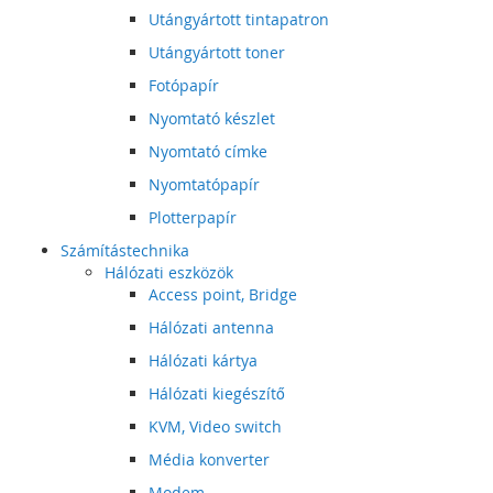
Utángyártott tintapatron
Utángyártott toner
Fotópapír
Nyomtató készlet
Nyomtató címke
Nyomtatópapír
Plotterpapír
Számítástechnika
Hálózati eszközök
Access point, Bridge
Hálózati antenna
Hálózati kártya
Hálózati kiegészítő
KVM, Video switch
Média konverter
Modem