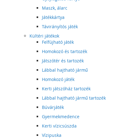
Maszk, álarc
Játékkártya
Távirányítós játék
Kültéri játékok
Felfújható játék
Homokozó és tartozék
Játszótér és tartozék
Lábbal hajtható jármű
Homokozó játék
Kerti játszóház tartozék
Lábbal hajtható jármű tartozék
Búvárjáték
Gyermekmedence
Kerti vízicsúszda
Vízipuska