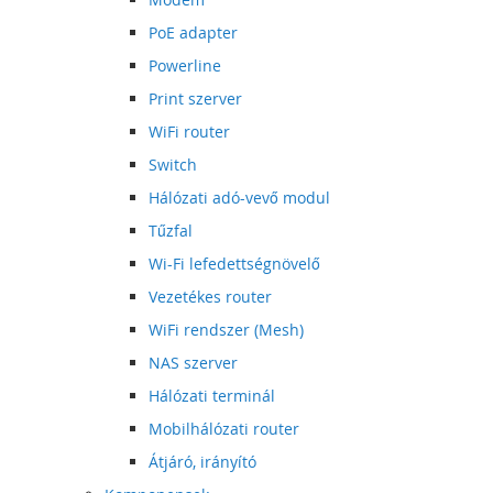
PoE adapter
Powerline
Print szerver
WiFi router
Switch
Hálózati adó-vevő modul
Tűzfal
Wi-Fi lefedettségnövelő
Vezetékes router
WiFi rendszer (Mesh)
NAS szerver
Hálózati terminál
Mobilhálózati router
Átjáró, irányító