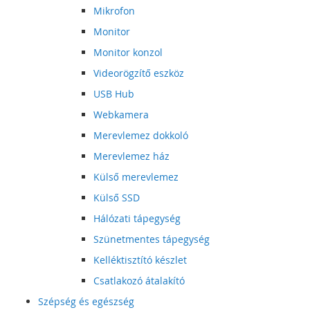
Mikrofon
Monitor
Monitor konzol
Videorögzítő eszköz
USB Hub
Webkamera
Merevlemez dokkoló
Merevlemez ház
Külső merevlemez
Külső SSD
Hálózati tápegység
Szünetmentes tápegység
Kelléktisztító készlet
Csatlakozó átalakító
Szépség és egészség