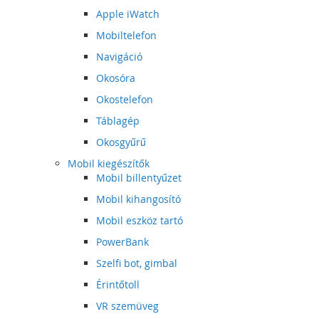
Apple iWatch
Mobiltelefon
Navigáció
Okosóra
Okostelefon
Táblagép
Okosgyűrű
Mobil kiegészítők
Mobil billentyűzet
Mobil kihangosító
Mobil eszköz tartó
PowerBank
Szelfi bot, gimbal
Érintőtoll
VR szemüveg