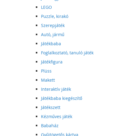
LEGO
Puzzle, kirakó
Szerepjáték
Autó, jármű
Játékbaba
Foglalkoztató, tanuló játék
Játékfigura
Plüss
Makett
Interaktív játék
Játékbaba kiegészítő
Játékszett
Kézműves játék
Babaház
Gyűjtögetős kártya