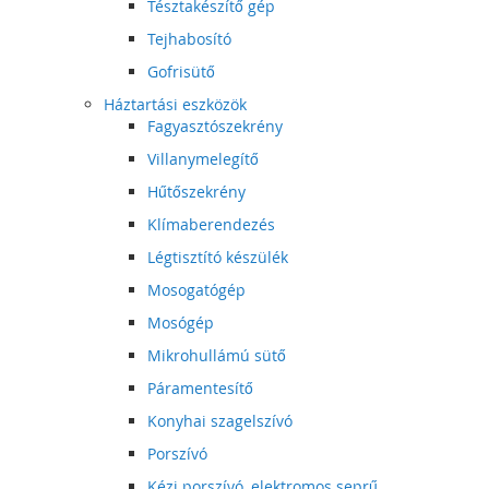
Tésztakészítő gép
Tejhabosító
Gofrisütő
Háztartási eszközök
Fagyasztószekrény
Villanymelegítő
Hűtőszekrény
Klímaberendezés
Légtisztító készülék
Mosogatógép
Mosógép
Mikrohullámú sütő
Páramentesítő
Konyhai szagelszívó
Porszívó
Kézi porszívó, elektromos seprű