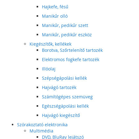
Hajkefe, fésű
Manikűr olló
Manikűr, pedikűr szett
Manikűr, pedikűr eszköz
Kiegészítők, kellékek
Borotva, Szőrtelenítő tartozék
Elektromos fogkefe tartozék
Illóolaj
Szépségápolási kellék
Hajvágó tartozék
Számítógépes szemüveg
Egészségápolási kellék
Hajvágó kiegészítő
Szórakoztató elektronika
Multimédia
DVD, BluRay lejátszó