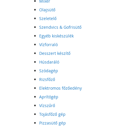
Mixer
Olajsütő
Szeletelő
Szendvics & Gofrisütő
Egyéb kiskészülék
Vízforraló
Desszert készítő
Húsdaráló
Szódagép
Rizsfőző
Elektromos főzőedény
Aprítógép
Vízszűrő
Tojásfőző gép
Pizzasütő gép