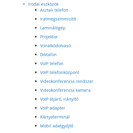
Irodai eszközök
Asztali telefon
Iratmegsemmisítő
Laminálógép
Projektor
Vonalkódolvasó
Diktafon
VoIP telefon
VoIP telefonközpont
Videokonferencia rendszer
Videokonferencia kamera
VoIP átjáró, irányító
VoIP adapter
Kártyaterminál
Mobil adatgyűjtő