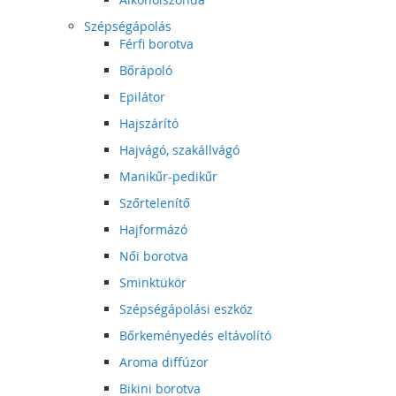
Szépségápolás
Férfi borotva
Bőrápoló
Epilátor
Hajszárító
Hajvágó, szakállvágó
Manikűr-pedikűr
Szőrtelenítő
Hajformázó
Női borotva
Sminktükör
Szépségápolási eszköz
Bőrkeményedés eltávolító
Aroma diffúzor
Bikini borotva