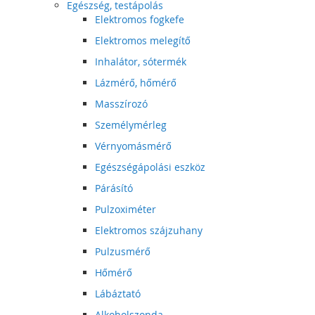
Egészség, testápolás
Elektromos fogkefe
Elektromos melegítő
Inhalátor, sótermék
Lázmérő, hőmérő
Masszírozó
Személymérleg
Vérnyomásmérő
Egészségápolási eszköz
Párásító
Pulzoximéter
Elektromos szájzuhany
Pulzusmérő
Hőmérő
Lábáztató
Alkoholszonda