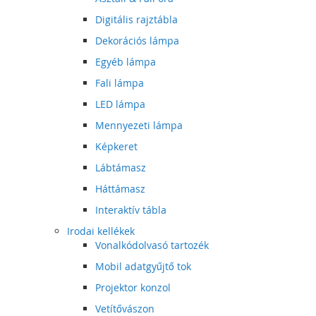
Digitális rajztábla
Dekorációs lámpa
Egyéb lámpa
Fali lámpa
LED lámpa
Mennyezeti lámpa
Képkeret
Lábtámasz
Háttámasz
Interaktív tábla
Irodai kellékek
Vonalkódolvasó tartozék
Mobil adatgyűjtő tok
Projektor konzol
Vetítővászon