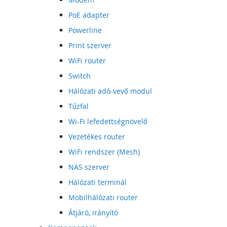
PoE adapter
Powerline
Print szerver
WiFi router
Switch
Hálózati adó-vevő modul
Tűzfal
Wi-Fi lefedettségnövelő
Vezetékes router
WiFi rendszer (Mesh)
NAS szerver
Hálózati terminál
Mobilhálózati router
Átjáró, irányító