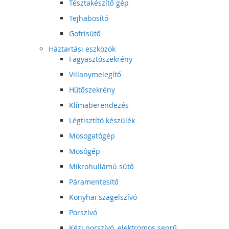
Tésztakészítő gép
Tejhabosító
Gofrisütő
Háztartási eszközök
Fagyasztószekrény
Villanymelegítő
Hűtőszekrény
Klímaberendezés
Légtisztító készülék
Mosogatógép
Mosógép
Mikrohullámú sütő
Páramentesítő
Konyhai szagelszívó
Porszívó
Kézi porszívó, elektromos seprű