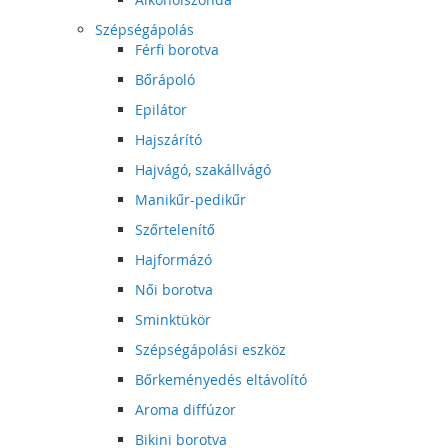
Szépségápolás
Férfi borotva
Bőrápoló
Epilátor
Hajszárító
Hajvágó, szakállvágó
Manikűr-pedikűr
Szőrtelenítő
Hajformázó
Női borotva
Sminktükör
Szépségápolási eszköz
Bőrkeményedés eltávolító
Aroma diffúzor
Bikini borotva