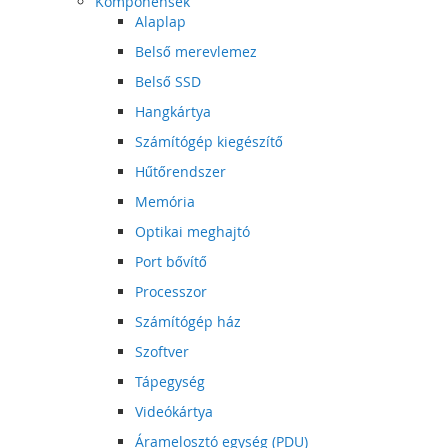
Komponensek
Alaplap
Belső merevlemez
Belső SSD
Hangkártya
Számítógép kiegészítő
Hűtőrendszer
Memória
Optikai meghajtó
Port bővítő
Processzor
Számítógép ház
Szoftver
Tápegység
Videókártya
Áramelosztó egység (PDU)