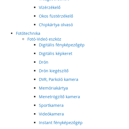
Vízérzékelő
Okos füstérzékelő
Chipkártya olvasó
Fotótechnika
Fotó-Videó eszköz
Digitális fényképezőgép
Digitális képkeret
Drón
Drón kiegészítő
DVR, Parkoló kamera
Memóriakártya
Menetrögzítő kamera
Sportkamera
Videókamera
Instant fényképezőgép