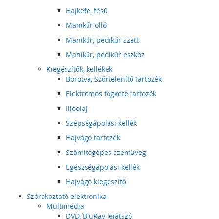
Hajkefe, fésű
Manikűr olló
Manikűr, pedikűr szett
Manikűr, pedikűr eszköz
Kiegészítők, kellékek
Borotva, Szőrtelenítő tartozék
Elektromos fogkefe tartozék
Illóolaj
Szépségápolási kellék
Hajvágó tartozék
Számítógépes szemüveg
Egészségápolási kellék
Hajvágó kiegészítő
Szórakoztató elektronika
Multimédia
DVD, BluRay lejátszó