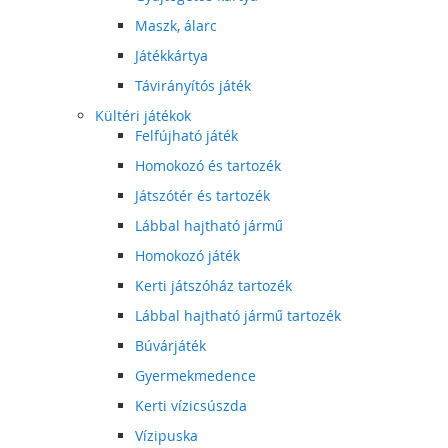
Maszk, álarc
Játékkártya
Távirányítós játék
Kültéri játékok
Felfújható játék
Homokozó és tartozék
Játszótér és tartozék
Lábbal hajtható jármű
Homokozó játék
Kerti játszóház tartozék
Lábbal hajtható jármű tartozék
Búvárjáték
Gyermekmedence
Kerti vízicsúszda
Vízipuska