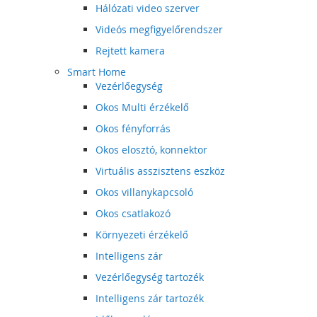
Hálózati video szerver
Videós megfigyelőrendszer
Rejtett kamera
Smart Home
Vezérlőegység
Okos Multi érzékelő
Okos fényforrás
Okos elosztó, konnektor
Virtuális asszisztens eszköz
Okos villanykapcsoló
Okos csatlakozó
Környezeti érzékelő
Intelligens zár
Vezérlőegység tartozék
Intelligens zár tartozék