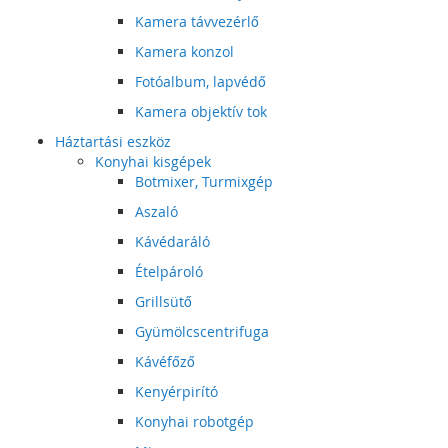
Kamera távvezérlő
Kamera konzol
Fotóalbum, lapvédő
Kamera objektív tok
Háztartási eszköz
Konyhai kisgépek
Botmixer, Turmixgép
Aszaló
Kávédaráló
Ételpároló
Grillsütő
Gyümölcscentrifuga
Kávéfőző
Kenyérpirító
Konyhai robotgép