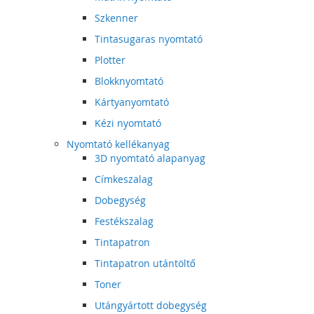
Szkenner
Tintasugaras nyomtató
Plotter
Blokknyomtató
Kártyanyomtató
Kézi nyomtató
Nyomtató kellékanyag
3D nyomtató alapanyag
Címkeszalag
Dobegység
Festékszalag
Tintapatron
Tintapatron utántöltő
Toner
Utángyártott dobegység