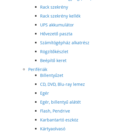
Rack szekrény
Rack szekrény kellék
UPS akkumulátor
Hővezető paszta
Számítógépház alkatrész
Rögzítőkészlet
Beépítő keret
Perifériák
Billentyűzet
CD, DVD, Blu-ray lemez
Egér
Egér, billentyű alátét
Flash, Pendrive
Karbantartó eszköz
Kártyaolvasó