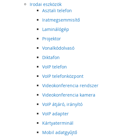
Irodai eszközök
Asztali telefon
Iratmegsemmisítő
Laminálógép
Projektor
Vonalkódolvasó
Diktafon
VoIP telefon
VoIP telefonközpont
Videokonferencia rendszer
Videokonferencia kamera
VoIP átjáró, irányító
VoIP adapter
Kártyaterminál
Mobil adatgyűjtő