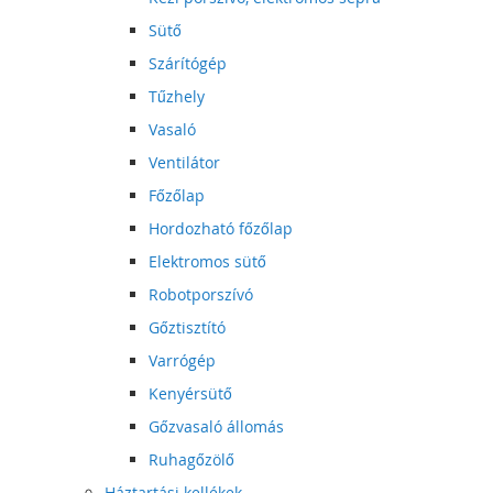
Sütő
Szárítógép
Tűzhely
Vasaló
Ventilátor
Főzőlap
Hordozható főzőlap
Elektromos sütő
Robotporszívó
Gőztisztító
Varrógép
Kenyérsütő
Gőzvasaló állomás
Ruhagőzölő
Háztartási kellékek