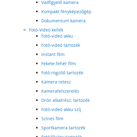
Vadfigyelő kamera
Kompakt fényképezőgép
Dokumentum kamera
Fotó-Videó kellék
Fotó-videó akku
Fotó-videó tartozék
Instant film
Fekete-fehér film
Fotó-rögzítő tartozék
Kamera retesz
Kamerafelszerelés
Drón alkatrész, tartozék
Fotó-videó akku szíj
Színes film
Sportkamera tartozék
Fotóállvány tartozék