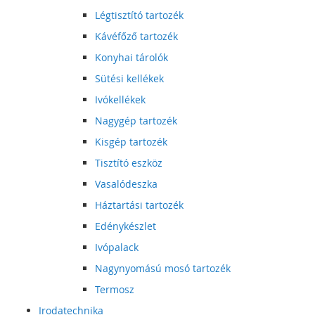
Légtisztító tartozék
Kávéfőző tartozék
Konyhai tárolók
Sütési kellékek
Ivókellékek
Nagygép tartozék
Kisgép tartozék
Tisztító eszköz
Vasalódeszka
Háztartási tartozék
Edénykészlet
Ivópalack
Nagynyomású mosó tartozék
Termosz
Irodatechnika