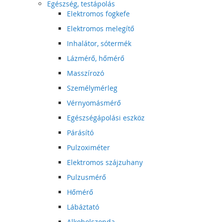
Egészség, testápolás
Elektromos fogkefe
Elektromos melegítő
Inhalátor, sótermék
Lázmérő, hőmérő
Masszírozó
Személymérleg
Vérnyomásmérő
Egészségápolási eszköz
Párásító
Pulzoximéter
Elektromos szájzuhany
Pulzusmérő
Hőmérő
Lábáztató
Alkoholszonda