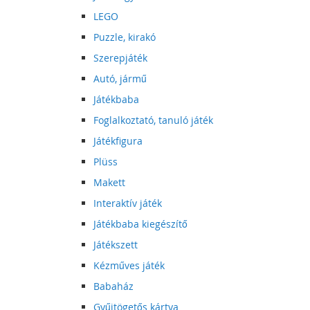
LEGO
Puzzle, kirakó
Szerepjáték
Autó, jármű
Játékbaba
Foglalkoztató, tanuló játék
Játékfigura
Plüss
Makett
Interaktív játék
Játékbaba kiegészítő
Játékszett
Kézműves játék
Babaház
Gyűjtögetős kártya