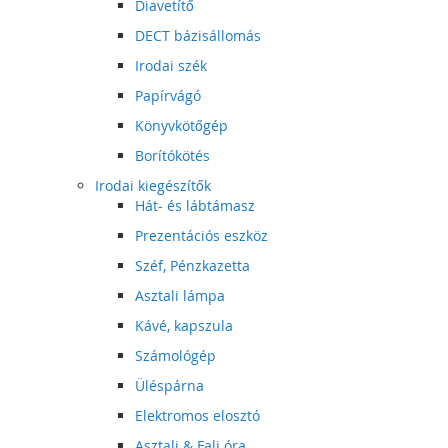
Diavetítő
DECT bázisállomás
Irodai szék
Papírvágó
Könyvkötőgép
Borítókötés
Irodai kiegészítők
Hát- és lábtámasz
Prezentációs eszköz
Széf, Pénzkazetta
Asztali lámpa
Kávé, kapszula
Számológép
Üléspárna
Elektromos elosztó
Asztali & Fali óra