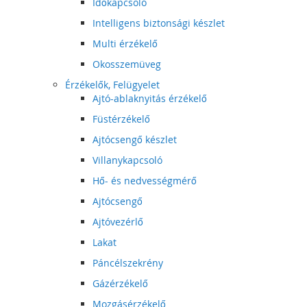
Időkapcsoló
Intelligens biztonsági készlet
Multi érzékelő
Okosszemüveg
Érzékelők, Felügyelet
Ajtó-ablaknyitás érzékelő
Füstérzékelő
Ajtócsengő készlet
Villanykapcsoló
Hő- és nedvességmérő
Ajtócsengő
Ajtóvezérlő
Lakat
Páncélszekrény
Gázérzékelő
Mozgásérzékelő