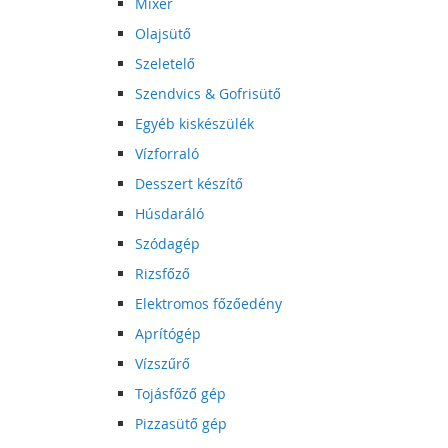
Mixer
Olajsütő
Szeletelő
Szendvics & Gofrisütő
Egyéb kiskészülék
Vízforraló
Desszert készítő
Húsdaráló
Szódagép
Rizsfőző
Elektromos főzőedény
Aprítógép
Vízszűrő
Tojásfőző gép
Pizzasütő gép