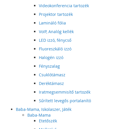
Videokonferencia tartozék
Projektor tartozék
Lamináló fólia
VoIP, Analóg kellék
LED izzó, fénycső
Fluoreszkáló izzó
Halogén izzó
Fényszalag
Csuklótámasz
Deréktámasz
Iratmegsemmisítő tartozék
Sűrített levegős portalanító
Baba-Mama, Iskolaszer, Játék
Baba-Mama
Etetőszék