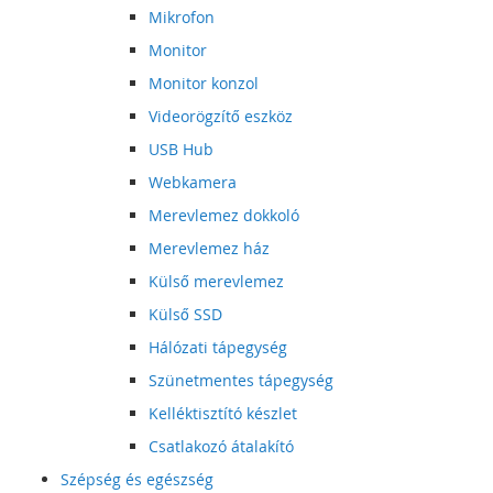
Mikrofon
Monitor
Monitor konzol
Videorögzítő eszköz
USB Hub
Webkamera
Merevlemez dokkoló
Merevlemez ház
Külső merevlemez
Külső SSD
Hálózati tápegység
Szünetmentes tápegység
Kelléktisztító készlet
Csatlakozó átalakító
Szépség és egészség