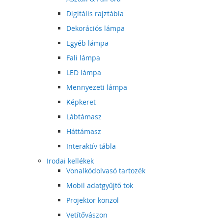
Digitális rajztábla
Dekorációs lámpa
Egyéb lámpa
Fali lámpa
LED lámpa
Mennyezeti lámpa
Képkeret
Lábtámasz
Háttámasz
Interaktív tábla
Irodai kellékek
Vonalkódolvasó tartozék
Mobil adatgyűjtő tok
Projektor konzol
Vetítővászon