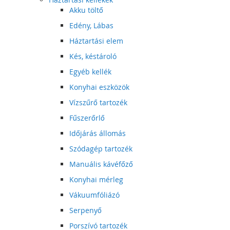
Akku töltő
Edény, Lábas
Háztartási elem
Kés, késtároló
Egyéb kellék
Konyhai eszközök
Vízszűrő tartozék
Fűszerőrlő
Időjárás állomás
Szódagép tartozék
Manuális kávéfőző
Konyhai mérleg
Vákuumfóliázó
Serpenyő
Porszívó tartozék