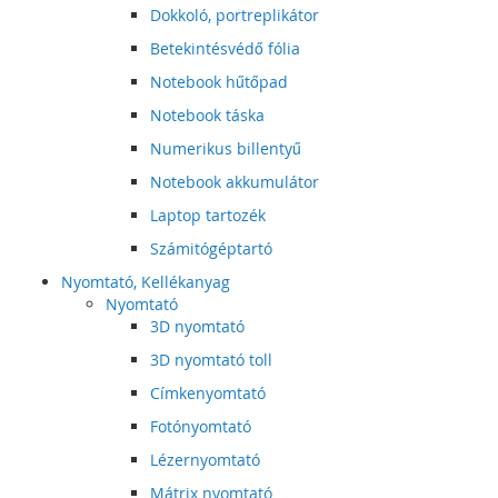
Dokkoló, portreplikátor
Betekintésvédő fólia
Notebook hűtőpad
Notebook táska
Numerikus billentyű
Notebook akkumulátor
Laptop tartozék
Számitógéptartó
Nyomtató, Kellékanyag
Nyomtató
3D nyomtató
3D nyomtató toll
Címkenyomtató
Fotónyomtató
Lézernyomtató
Mátrix nyomtató