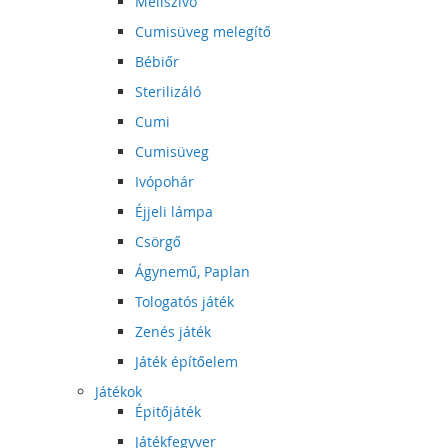
Mellszívó
Cumisüveg melegítő
Bébiőr
Sterilizáló
Cumi
Cumisüveg
Ivópohár
Éjjeli lámpa
Csörgő
Ágynemű, Paplan
Tologatós játék
Zenés játék
Játék építőelem
Játékok
Épitőjáték
Játékfegyver