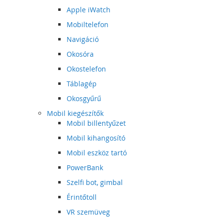
Apple iWatch
Mobiltelefon
Navigáció
Okosóra
Okostelefon
Táblagép
Okosgyűrű
Mobil kiegészítők
Mobil billentyűzet
Mobil kihangosító
Mobil eszköz tartó
PowerBank
Szelfi bot, gimbal
Érintőtoll
VR szemüveg