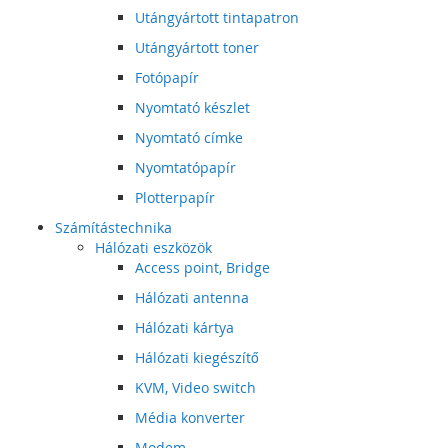
Utángyártott tintapatron
Utángyártott toner
Fotópapír
Nyomtató készlet
Nyomtató címke
Nyomtatópapír
Plotterpapír
Számítástechnika
Hálózati eszközök
Access point, Bridge
Hálózati antenna
Hálózati kártya
Hálózati kiegészítő
KVM, Video switch
Média konverter
Modem