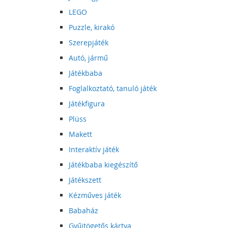
LEGO
Puzzle, kirakó
Szerepjáték
Autó, jármű
Játékbaba
Foglalkoztató, tanuló játék
Játékfigura
Plüss
Makett
Interaktív játék
Játékbaba kiegészítő
Játékszett
Kézműves játék
Babaház
Gyűjtögetős kártya