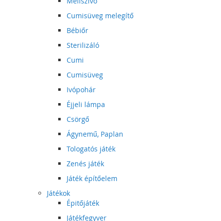
Mellszívó
Cumisüveg melegítő
Bébiőr
Sterilizáló
Cumi
Cumisüveg
Ivópohár
Éjjeli lámpa
Csörgő
Ágynemű, Paplan
Tologatós játék
Zenés játék
Játék építőelem
Játékok
Épitőjáték
Játékfegyver