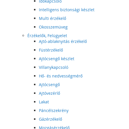
Időkapcsoló
Intelligens biztonsági készlet
Multi érzékelő
Okosszemüveg
Érzékelők, Felügyelet
Ajtó-ablaknyitás érzékelő
Füstérzékelő
Ajtócsengő készlet
Villanykapcsoló
Hő- és nedvességmérő
Ajtócsengő
Ajtóvezérlő
Lakat
Páncélszekrény
Gázérzékelő
Mozgásérzékelő