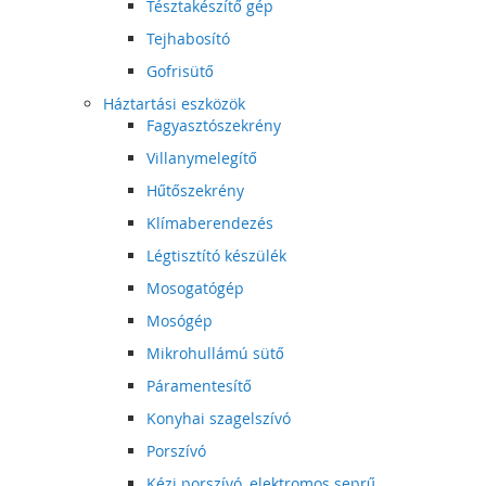
Tésztakészítő gép
Tejhabosító
Gofrisütő
Háztartási eszközök
Fagyasztószekrény
Villanymelegítő
Hűtőszekrény
Klímaberendezés
Légtisztító készülék
Mosogatógép
Mosógép
Mikrohullámú sütő
Páramentesítő
Konyhai szagelszívó
Porszívó
Kézi porszívó, elektromos seprű