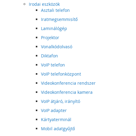
Irodai eszközök
Asztali telefon
Iratmegsemmisítő
Laminálógép
Projektor
Vonalkódolvasó
Diktafon
VoIP telefon
VoIP telefonközpont
Videokonferencia rendszer
Videokonferencia kamera
VoIP átjáró, irányító
VoIP adapter
Kártyaterminál
Mobil adatgyűjtő