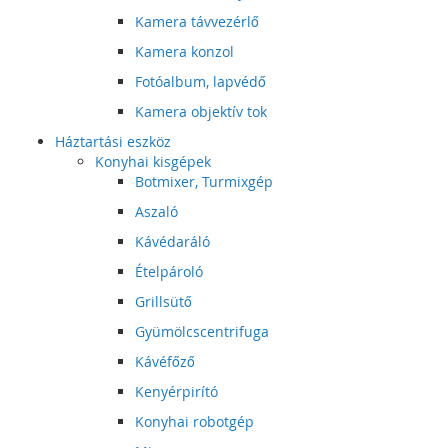
Kamera távvezérlő
Kamera konzol
Fotóalbum, lapvédő
Kamera objektív tok
Háztartási eszköz
Konyhai kisgépek
Botmixer, Turmixgép
Aszaló
Kávédaráló
Ételpároló
Grillsütő
Gyümölcscentrifuga
Kávéfőző
Kenyérpirító
Konyhai robotgép