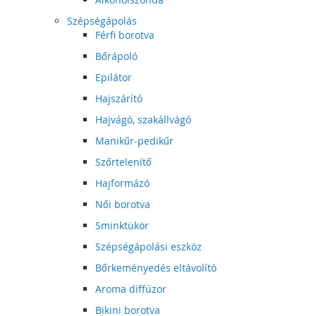
Szépségápolás
Férfi borotva
Bőrápoló
Epilátor
Hajszárító
Hajvágó, szakállvágó
Manikűr-pedikűr
Szőrtelenítő
Hajformázó
Női borotva
Sminktükör
Szépségápolási eszköz
Bőrkeményedés eltávolító
Aroma diffúzor
Bikini borotva