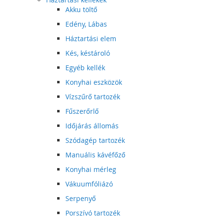
Akku töltő
Edény, Lábas
Háztartási elem
Kés, késtároló
Egyéb kellék
Konyhai eszközök
Vízszűrő tartozék
Fűszerőrlő
Időjárás állomás
Szódagép tartozék
Manuális kávéfőző
Konyhai mérleg
Vákuumfóliázó
Serpenyő
Porszívó tartozék