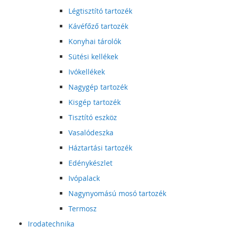
Légtisztító tartozék
Kávéfőző tartozék
Konyhai tárolók
Sütési kellékek
Ivókellékek
Nagygép tartozék
Kisgép tartozék
Tisztító eszköz
Vasalódeszka
Háztartási tartozék
Edénykészlet
Ivópalack
Nagynyomású mosó tartozék
Termosz
Irodatechnika