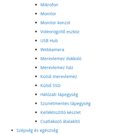
Mikrofon
Monitor
Monitor konzol
Videorögzítő eszköz
USB Hub
Webkamera
Merevlemez dokkoló
Merevlemez ház
Külső merevlemez
Külső SSD
Hálózati tápegység
Szünetmentes tápegység
Kelléktisztító készlet
Csatlakozó átalakító
Szépség és egészség