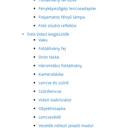
Fényképezőgép lencseadapter
Folyamatos fényű lámpa
Fotó stúdió reflektor
Fotó-Videó kiegészítők
Vaku
Fotóállvány fej
Drón táska
Háromlábú fotóállvány
Kameratáska
Lencse és szűrő
Szűrőlencse
Videó stabilizátor
Objektívsapka
Lencsevédő
Vezeték nélküli jeladó modul