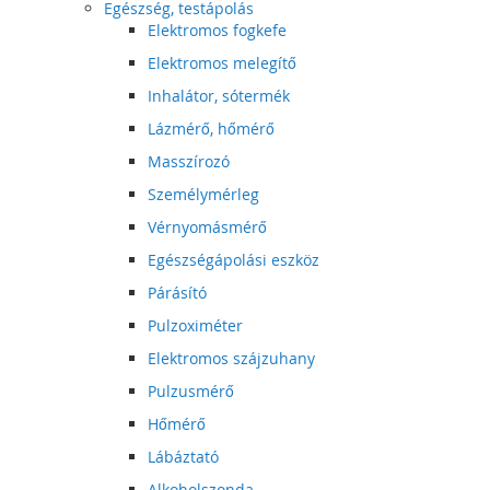
Egészség, testápolás
Elektromos fogkefe
Elektromos melegítő
Inhalátor, sótermék
Lázmérő, hőmérő
Masszírozó
Személymérleg
Vérnyomásmérő
Egészségápolási eszköz
Párásító
Pulzoximéter
Elektromos szájzuhany
Pulzusmérő
Hőmérő
Lábáztató
Alkoholszonda