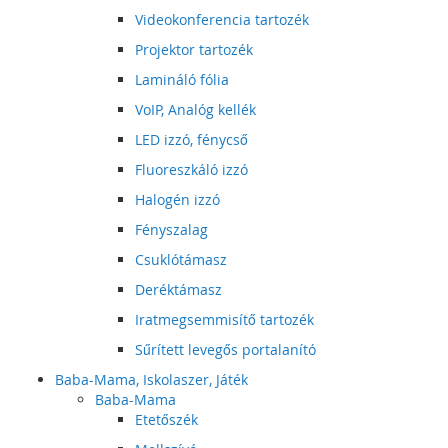
Videokonferencia tartozék
Projektor tartozék
Lamináló fólia
VoIP, Analóg kellék
LED izzó, fénycső
Fluoreszkáló izzó
Halogén izzó
Fényszalag
Csuklótámasz
Deréktámasz
Iratmegsemmisítő tartozék
Sűrített levegős portalanító
Baba-Mama, Iskolaszer, Játék
Baba-Mama
Etetőszék