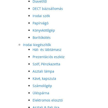
Diavetítő
DECT bázisállomás
Irodai szék
Papírvágó
Könyvkötőgép
Borítókötés
Irodai kiegészítők
Hát- és lábtámasz
Prezentációs eszköz
Széf, Pénzkazetta
Asztali lámpa
Kávé, kapszula
Számológép
Üléspárna
Elektromos elosztó
Asztali & Fali óra