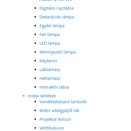
Digitális rajztábla
Dekorációs lámpa
Egyéb lámpa
Fali lámpa
LED lámpa
Mennyezeti lámpa
Képkeret
Lábtámasz
Háttámasz
Interaktív tábla
Irodai kellékek
Vonalkódolvasó tartozék
Mobil adatgyűjtő tok
Projektor konzol
Vetítővászon