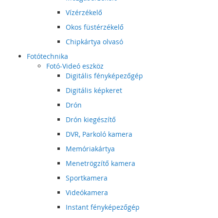
Vízérzékelő
Okos füstérzékelő
Chipkártya olvasó
Fotótechnika
Fotó-Videó eszköz
Digitális fényképezőgép
Digitális képkeret
Drón
Drón kiegészítő
DVR, Parkoló kamera
Memóriakártya
Menetrögzítő kamera
Sportkamera
Videókamera
Instant fényképezőgép