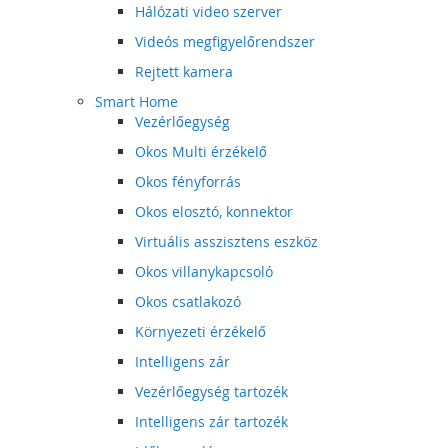
Hálózati video szerver
Videós megfigyelőrendszer
Rejtett kamera
Smart Home
Vezérlőegység
Okos Multi érzékelő
Okos fényforrás
Okos elosztó, konnektor
Virtuális asszisztens eszköz
Okos villanykapcsoló
Okos csatlakozó
Környezeti érzékelő
Intelligens zár
Vezérlőegység tartozék
Intelligens zár tartozék