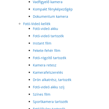
Vadfigyelő kamera
Kompakt fényképezőgép
Dokumentum kamera
Fotó-Videó kellék
Fotó-videó akku
Fotó-videó tartozék
Instant film
Fekete-fehér film
Fotó-rögzítő tartozék
Kamera retesz
Kamerafelszerelés
Drón alkatrész, tartozék
Fotó-videó akku szíj
Színes film
Sportkamera tartozék
Fotóállvány tartozék