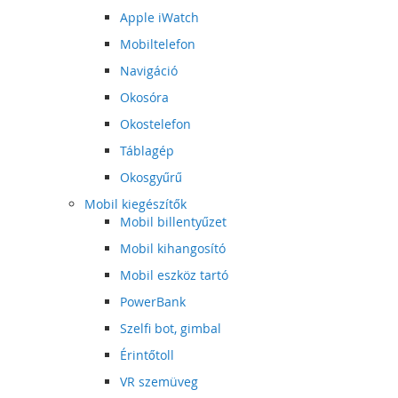
Apple iWatch
Mobiltelefon
Navigáció
Okosóra
Okostelefon
Táblagép
Okosgyűrű
Mobil kiegészítők
Mobil billentyűzet
Mobil kihangosító
Mobil eszköz tartó
PowerBank
Szelfi bot, gimbal
Érintőtoll
VR szemüveg