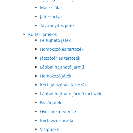
Maszk, álarc
Játékkártya
Távirányítós játék
Kültéri játékok
Felfújható játék
Homokozó és tartozék
Játszótér és tartozék
Lábbal hajtható jármű
Homokozó játék
Kerti játszóház tartozék
Lábbal hajtható jármű tartozék
Búvárjáték
Gyermekmedence
Kerti vízicsúszda
Vízipuska