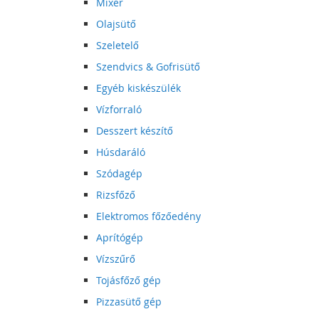
Mixer
Olajsütő
Szeletelő
Szendvics & Gofrisütő
Egyéb kiskészülék
Vízforraló
Desszert készítő
Húsdaráló
Szódagép
Rizsfőző
Elektromos főzőedény
Aprítógép
Vízszűrő
Tojásfőző gép
Pizzasütő gép