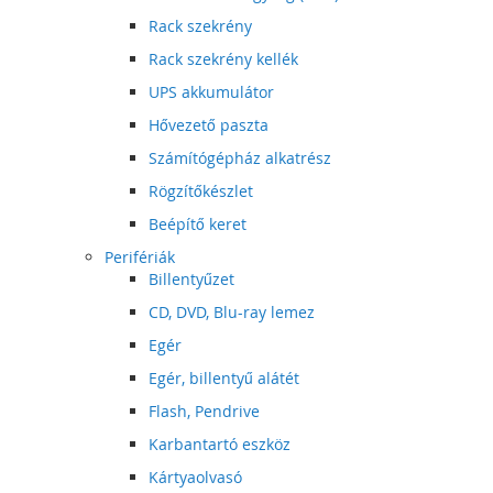
Rack szekrény
Rack szekrény kellék
UPS akkumulátor
Hővezető paszta
Számítógépház alkatrész
Rögzítőkészlet
Beépítő keret
Perifériák
Billentyűzet
CD, DVD, Blu-ray lemez
Egér
Egér, billentyű alátét
Flash, Pendrive
Karbantartó eszköz
Kártyaolvasó