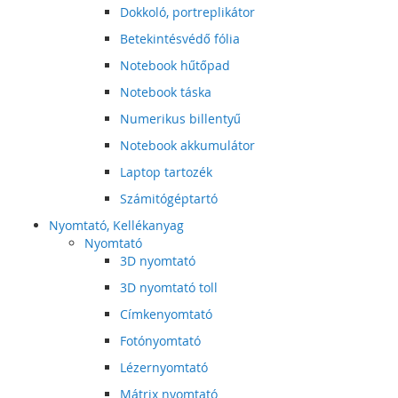
Dokkoló, portreplikátor
Betekintésvédő fólia
Notebook hűtőpad
Notebook táska
Numerikus billentyű
Notebook akkumulátor
Laptop tartozék
Számitógéptartó
Nyomtató, Kellékanyag
Nyomtató
3D nyomtató
3D nyomtató toll
Címkenyomtató
Fotónyomtató
Lézernyomtató
Mátrix nyomtató