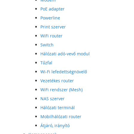
PoE adapter
Powerline
Print szerver
WiFi router
Switch
Hálózati adó-vevő modul
Tűzfal
Wi-Fi lefedettségnövelő
Vezetékes router
WiFi rendszer (Mesh)
NAS szerver
Hálózati terminál
Mobilhálózati router
Átjáró, irányító