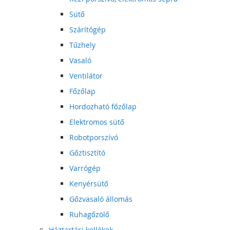
Sütő
Szárítógép
Tűzhely
Vasaló
Ventilátor
Főzőlap
Hordozható főzőlap
Elektromos sütő
Robotporszívó
Gőztisztító
Varrógép
Kenyérsütő
Gőzvasaló állomás
Ruhagőzölő
Háztartási kellékek