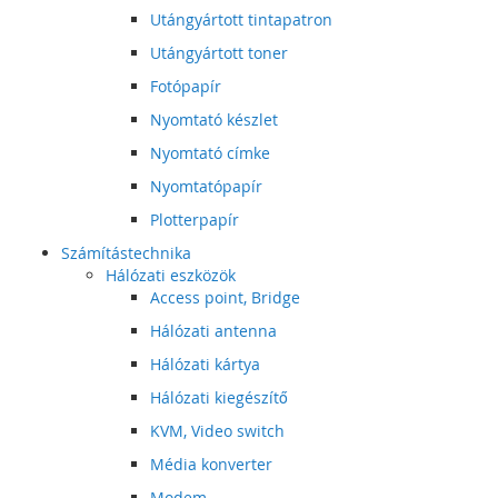
Utángyártott tintapatron
Utángyártott toner
Fotópapír
Nyomtató készlet
Nyomtató címke
Nyomtatópapír
Plotterpapír
Számítástechnika
Hálózati eszközök
Access point, Bridge
Hálózati antenna
Hálózati kártya
Hálózati kiegészítő
KVM, Video switch
Média konverter
Modem