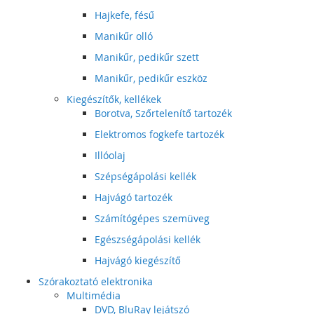
Hajkefe, fésű
Manikűr olló
Manikűr, pedikűr szett
Manikűr, pedikűr eszköz
Kiegészítők, kellékek
Borotva, Szőrtelenítő tartozék
Elektromos fogkefe tartozék
Illóolaj
Szépségápolási kellék
Hajvágó tartozék
Számítógépes szemüveg
Egészségápolási kellék
Hajvágó kiegészítő
Szórakoztató elektronika
Multimédia
DVD, BluRay lejátszó