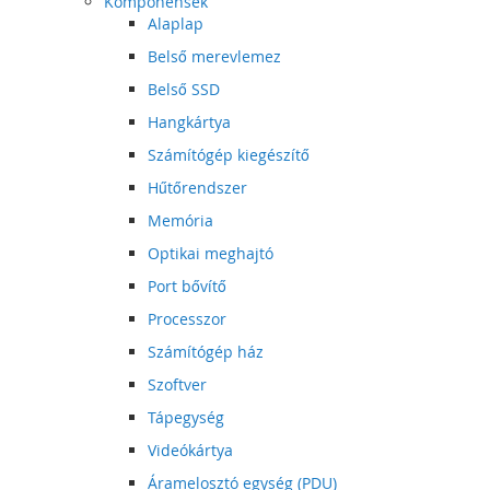
Komponensek
Alaplap
Belső merevlemez
Belső SSD
Hangkártya
Számítógép kiegészítő
Hűtőrendszer
Memória
Optikai meghajtó
Port bővítő
Processzor
Számítógép ház
Szoftver
Tápegység
Videókártya
Áramelosztó egység (PDU)