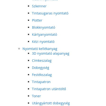
Szkenner
Tintasugaras nyomtató
Plotter
Blokknyomtató
Kártyanyomtató
Kézi nyomtató
Nyomtató kellékanyag
3D nyomtató alapanyag
Címkeszalag
Dobegység
Festékszalag
Tintapatron
Tintapatron utántöltő
Toner
Utángyártott dobegység