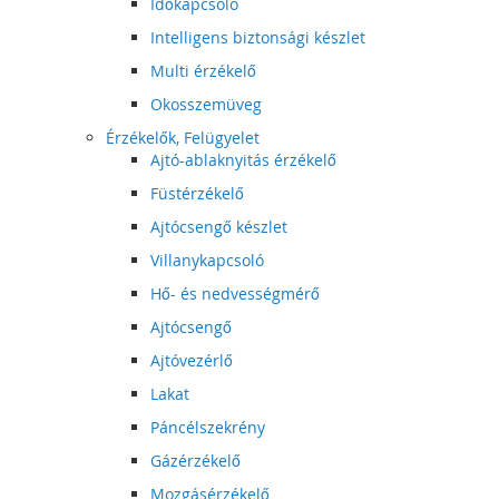
Időkapcsoló
Intelligens biztonsági készlet
Multi érzékelő
Okosszemüveg
Érzékelők, Felügyelet
Ajtó-ablaknyitás érzékelő
Füstérzékelő
Ajtócsengő készlet
Villanykapcsoló
Hő- és nedvességmérő
Ajtócsengő
Ajtóvezérlő
Lakat
Páncélszekrény
Gázérzékelő
Mozgásérzékelő