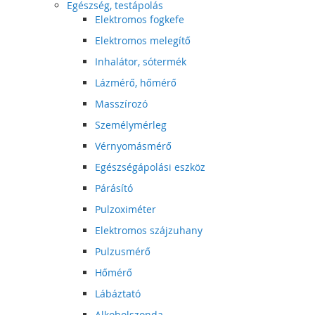
Egészség, testápolás
Elektromos fogkefe
Elektromos melegítő
Inhalátor, sótermék
Lázmérő, hőmérő
Masszírozó
Személymérleg
Vérnyomásmérő
Egészségápolási eszköz
Párásító
Pulzoximéter
Elektromos szájzuhany
Pulzusmérő
Hőmérő
Lábáztató
Alkoholszonda