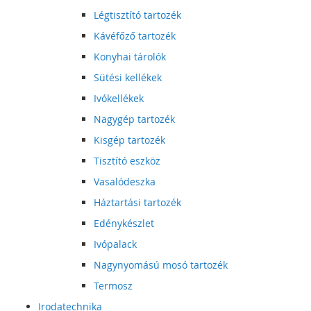
Légtisztító tartozék
Kávéfőző tartozék
Konyhai tárolók
Sütési kellékek
Ivókellékek
Nagygép tartozék
Kisgép tartozék
Tisztító eszköz
Vasalódeszka
Háztartási tartozék
Edénykészlet
Ivópalack
Nagynyomású mosó tartozék
Termosz
Irodatechnika