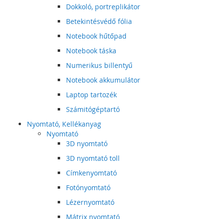
Dokkoló, portreplikátor
Betekintésvédő fólia
Notebook hűtőpad
Notebook táska
Numerikus billentyű
Notebook akkumulátor
Laptop tartozék
Számitógéptartó
Nyomtató, Kellékanyag
Nyomtató
3D nyomtató
3D nyomtató toll
Címkenyomtató
Fotónyomtató
Lézernyomtató
Mátrix nyomtató