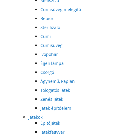
Mellszívó
Cumisüveg melegítő
Bébiőr
Sterilizáló
Cumi
Cumisüveg
Ivópohár
Éjjeli lámpa
Csörgő
Ágynemű, Paplan
Tologatós játék
Zenés játék
Játék építőelem
Játékok
Épitőjáték
Játékfegyver