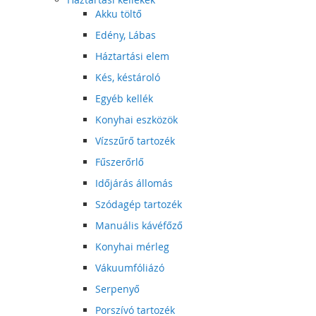
Akku töltő
Edény, Lábas
Háztartási elem
Kés, késtároló
Egyéb kellék
Konyhai eszközök
Vízszűrő tartozék
Fűszerőrlő
Időjárás állomás
Szódagép tartozék
Manuális kávéfőző
Konyhai mérleg
Vákuumfóliázó
Serpenyő
Porszívó tartozék