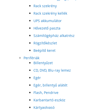
Rack szekrény
Rack szekrény kellék
UPS akkumulátor
Hővezető paszta
Számítógépház alkatrész
Rögzítőkészlet
Beépítő keret
Perifériák
Billentyűzet
CD, DVD, Blu-ray lemez
Egér
Egér, billentyű alátét
Flash, Pendrive
Karbantartó eszköz
Kártyaolvasó