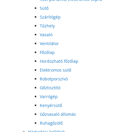
Sütő
Szárítógép
Tűzhely
Vasaló
Ventilátor
Főzőlap
Hordozható főzőlap
Elektromos sütő
Robotporszívó
Gőztisztító
Varrógép
Kenyérsütő
Gőzvasaló állomás
Ruhagőzölő
Háztartási kellékek