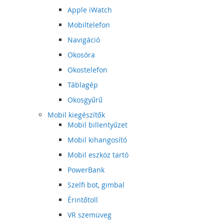
Apple iWatch
Mobiltelefon
Navigáció
Okosóra
Okostelefon
Táblagép
Okosgyűrű
Mobil kiegészítők
Mobil billentyűzet
Mobil kihangosító
Mobil eszköz tartó
PowerBank
Szelfi bot, gimbal
Érintőtoll
VR szemüveg