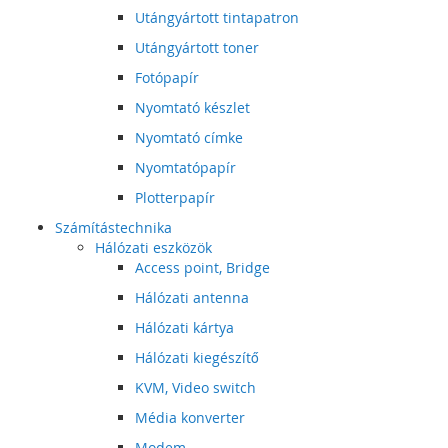
Utángyártott tintapatron
Utángyártott toner
Fotópapír
Nyomtató készlet
Nyomtató címke
Nyomtatópapír
Plotterpapír
Számítástechnika
Hálózati eszközök
Access point, Bridge
Hálózati antenna
Hálózati kártya
Hálózati kiegészítő
KVM, Video switch
Média konverter
Modem