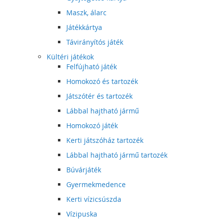
Maszk, álarc
Játékkártya
Távirányítós játék
Kültéri játékok
Felfújható játék
Homokozó és tartozék
Játszótér és tartozék
Lábbal hajtható jármű
Homokozó játék
Kerti játszóház tartozék
Lábbal hajtható jármű tartozék
Búvárjáték
Gyermekmedence
Kerti vízicsúszda
Vízipuska