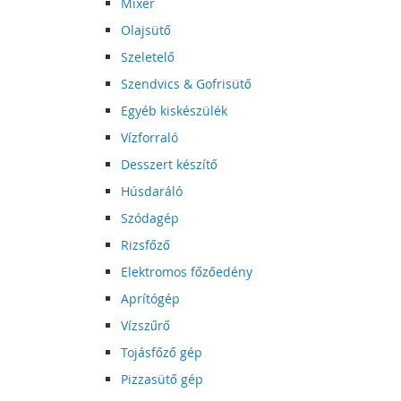
Mixer
Olajsütő
Szeletelő
Szendvics & Gofrisütő
Egyéb kiskészülék
Vízforraló
Desszert készítő
Húsdaráló
Szódagép
Rizsfőző
Elektromos főzőedény
Aprítógép
Vízszűrő
Tojásfőző gép
Pizzasütő gép