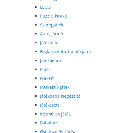
LEGO
Puzzle, kirakó
Szerepjáték
Autó, jármű
Játékbaba
Foglalkoztató, tanuló játék
Játékfigura
Plüss
Makett
Interaktív játék
Játékbaba kiegészítő
Játékszett
Kézműves játék
Babaház
Gyűjtögetős kártya