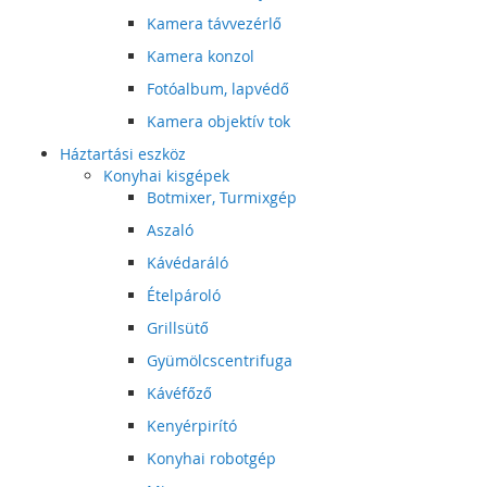
Kamera távvezérlő
Kamera konzol
Fotóalbum, lapvédő
Kamera objektív tok
Háztartási eszköz
Konyhai kisgépek
Botmixer, Turmixgép
Aszaló
Kávédaráló
Ételpároló
Grillsütő
Gyümölcscentrifuga
Kávéfőző
Kenyérpirító
Konyhai robotgép