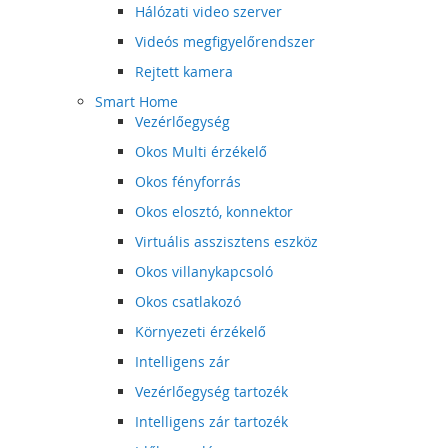
Hálózati video szerver
Videós megfigyelőrendszer
Rejtett kamera
Smart Home
Vezérlőegység
Okos Multi érzékelő
Okos fényforrás
Okos elosztó, konnektor
Virtuális asszisztens eszköz
Okos villanykapcsoló
Okos csatlakozó
Környezeti érzékelő
Intelligens zár
Vezérlőegység tartozék
Intelligens zár tartozék