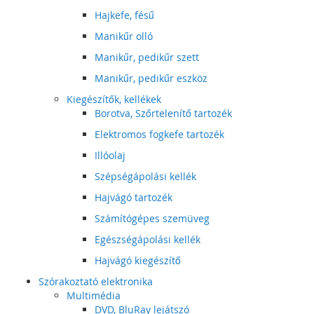
Hajkefe, fésű
Manikűr olló
Manikűr, pedikűr szett
Manikűr, pedikűr eszköz
Kiegészítők, kellékek
Borotva, Szőrtelenítő tartozék
Elektromos fogkefe tartozék
Illóolaj
Szépségápolási kellék
Hajvágó tartozék
Számítógépes szemüveg
Egészségápolási kellék
Hajvágó kiegészítő
Szórakoztató elektronika
Multimédia
DVD, BluRay lejátszó