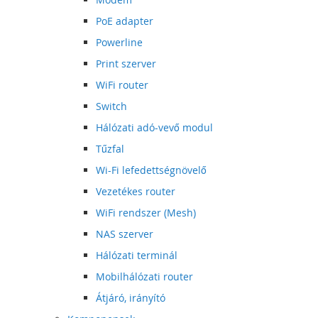
PoE adapter
Powerline
Print szerver
WiFi router
Switch
Hálózati adó-vevő modul
Tűzfal
Wi-Fi lefedettségnövelő
Vezetékes router
WiFi rendszer (Mesh)
NAS szerver
Hálózati terminál
Mobilhálózati router
Átjáró, irányító