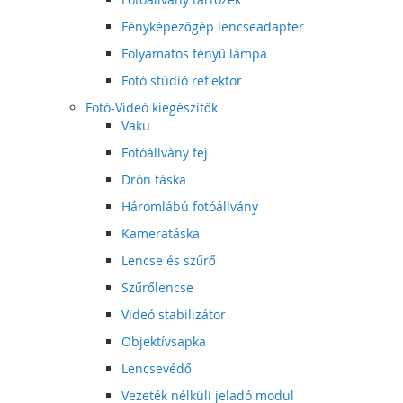
Fényképezőgép lencseadapter
Folyamatos fényű lámpa
Fotó stúdió reflektor
Fotó-Videó kiegészítők
Vaku
Fotóállvány fej
Drón táska
Háromlábú fotóállvány
Kameratáska
Lencse és szűrő
Szűrőlencse
Videó stabilizátor
Objektívsapka
Lencsevédő
Vezeték nélküli jeladó modul