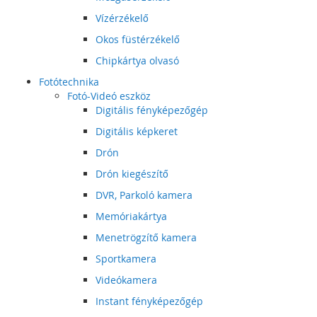
Vízérzékelő
Okos füstérzékelő
Chipkártya olvasó
Fotótechnika
Fotó-Videó eszköz
Digitális fényképezőgép
Digitális képkeret
Drón
Drón kiegészítő
DVR, Parkoló kamera
Memóriakártya
Menetrögzítő kamera
Sportkamera
Videókamera
Instant fényképezőgép