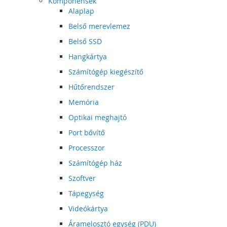
Komponensek
Alaplap
Belső merevlemez
Belső SSD
Hangkártya
Számítógép kiegészítő
Hűtőrendszer
Memória
Optikai meghajtó
Port bővítő
Processzor
Számítógép ház
Szoftver
Tápegység
Videókártya
Áramelosztó egység (PDU)