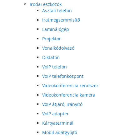
Irodai eszközök
Asztali telefon
Iratmegsemmisítő
Laminálógép
Projektor
Vonalkódolvasó
Diktafon
VoIP telefon
VoIP telefonközpont
Videokonferencia rendszer
Videokonferencia kamera
VoIP átjáró, irányító
VoIP adapter
Kártyaterminál
Mobil adatgyűjtő