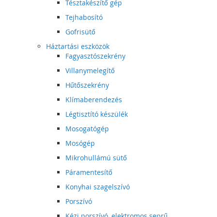
Tésztakészítő gép
Tejhabosító
Gofrisütő
Háztartási eszközök
Fagyasztószekrény
Villanymelegítő
Hűtőszekrény
Klímaberendezés
Légtisztító készülék
Mosogatógép
Mosógép
Mikrohullámú sütő
Páramentesítő
Konyhai szagelszívó
Porszívó
Kézi porszívó, elektromos seprű