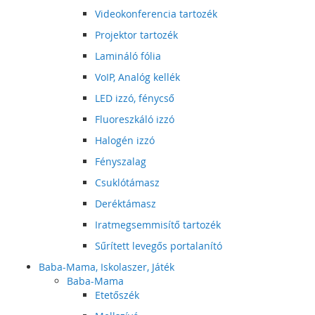
Videokonferencia tartozék
Projektor tartozék
Lamináló fólia
VoIP, Analóg kellék
LED izzó, fénycső
Fluoreszkáló izzó
Halogén izzó
Fényszalag
Csuklótámasz
Deréktámasz
Iratmegsemmisítő tartozék
Sűrített levegős portalanító
Baba-Mama, Iskolaszer, Játék
Baba-Mama
Etetőszék