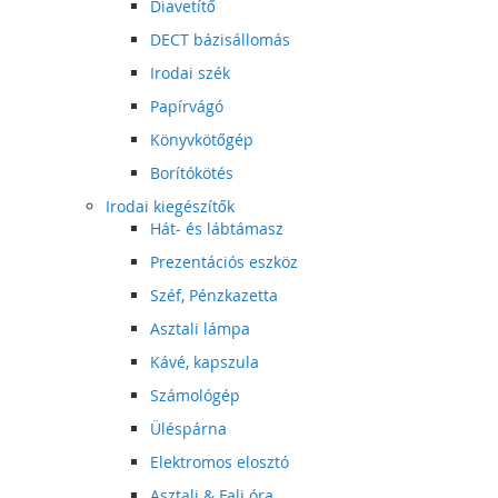
Diavetítő
DECT bázisállomás
Irodai szék
Papírvágó
Könyvkötőgép
Borítókötés
Irodai kiegészítők
Hát- és lábtámasz
Prezentációs eszköz
Széf, Pénzkazetta
Asztali lámpa
Kávé, kapszula
Számológép
Üléspárna
Elektromos elosztó
Asztali & Fali óra