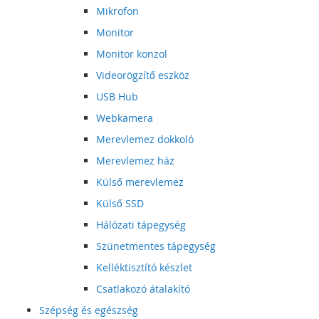
Mikrofon
Monitor
Monitor konzol
Videorögzítő eszköz
USB Hub
Webkamera
Merevlemez dokkoló
Merevlemez ház
Külső merevlemez
Külső SSD
Hálózati tápegység
Szünetmentes tápegység
Kelléktisztító készlet
Csatlakozó átalakító
Szépség és egészség