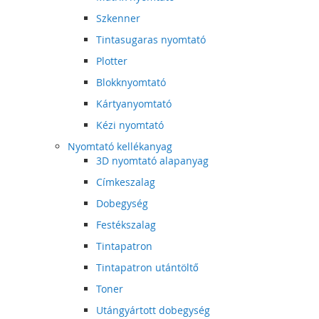
Szkenner
Tintasugaras nyomtató
Plotter
Blokknyomtató
Kártyanyomtató
Kézi nyomtató
Nyomtató kellékanyag
3D nyomtató alapanyag
Címkeszalag
Dobegység
Festékszalag
Tintapatron
Tintapatron utántöltő
Toner
Utángyártott dobegység