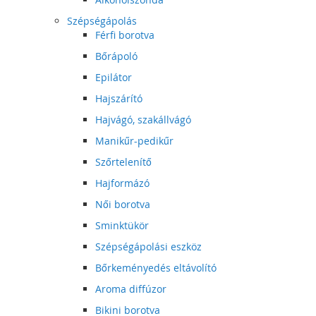
Szépségápolás
Férfi borotva
Bőrápoló
Epilátor
Hajszárító
Hajvágó, szakállvágó
Manikűr-pedikűr
Szőrtelenítő
Hajformázó
Női borotva
Sminktükör
Szépségápolási eszköz
Bőrkeményedés eltávolító
Aroma diffúzor
Bikini borotva