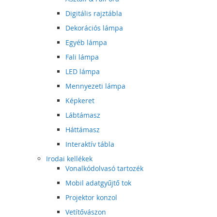
Digitális rajztábla
Dekorációs lámpa
Egyéb lámpa
Fali lámpa
LED lámpa
Mennyezeti lámpa
Képkeret
Lábtámasz
Háttámasz
Interaktív tábla
Irodai kellékek
Vonalkódolvasó tartozék
Mobil adatgyűjtő tok
Projektor konzol
Vetítővászon