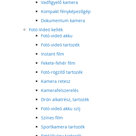
Vadfigyelő kamera
Kompakt fényképezőgép
Dokumentum kamera
Fotó-Videó kellék
Fotó-videó akku
Fotó-videó tartozék
Instant film
Fekete-fehér film
Fotó-rögzítő tartozék
Kamera retesz
Kamerafelszerelés
Drón alkatrész, tartozék
Fotó-videó akku szíj
Színes film
Sportkamera tartozék
Fotóállvány tartozék