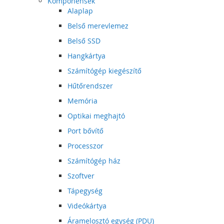
Komponensek
Alaplap
Belső merevlemez
Belső SSD
Hangkártya
Számítógép kiegészítő
Hűtőrendszer
Memória
Optikai meghajtó
Port bővítő
Processzor
Számítógép ház
Szoftver
Tápegység
Videókártya
Áramelosztó egység (PDU)