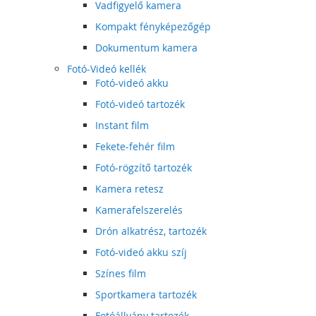
Vadfigyelő kamera
Kompakt fényképezőgép
Dokumentum kamera
Fotó-Videó kellék
Fotó-videó akku
Fotó-videó tartozék
Instant film
Fekete-fehér film
Fotó-rögzítő tartozék
Kamera retesz
Kamerafelszerelés
Drón alkatrész, tartozék
Fotó-videó akku szíj
Színes film
Sportkamera tartozék
Fotóállvány tartozék