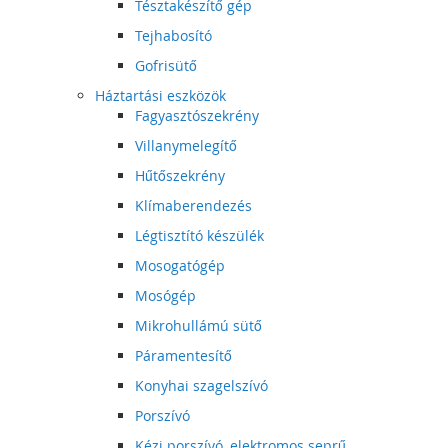
Tésztakészítő gép
Tejhabosító
Gofrisütő
Háztartási eszközök
Fagyasztószekrény
Villanymelegítő
Hűtőszekrény
Klímaberendezés
Légtisztító készülék
Mosogatógép
Mosógép
Mikrohullámú sütő
Páramentesítő
Konyhai szagelszívó
Porszívó
Kézi porszívó, elektromos seprű