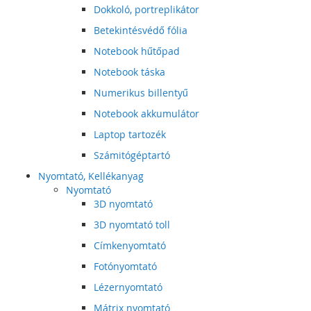
Dokkoló, portreplikátor
Betekintésvédő fólia
Notebook hűtőpad
Notebook táska
Numerikus billentyű
Notebook akkumulátor
Laptop tartozék
Számitógéptartó
Nyomtató, Kellékanyag
Nyomtató
3D nyomtató
3D nyomtató toll
Címkenyomtató
Fotónyomtató
Lézernyomtató
Mátrix nyomtató