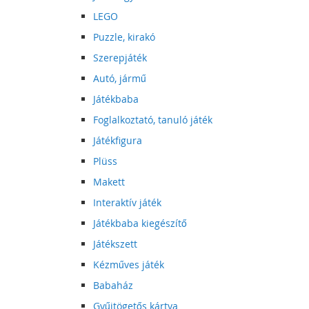
LEGO
Puzzle, kirakó
Szerepjáték
Autó, jármű
Játékbaba
Foglalkoztató, tanuló játék
Játékfigura
Plüss
Makett
Interaktív játék
Játékbaba kiegészítő
Játékszett
Kézműves játék
Babaház
Gyűjtögetős kártya