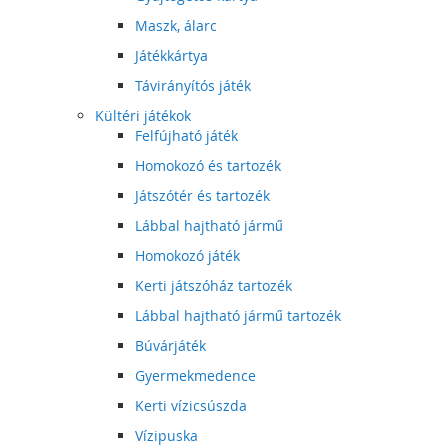
Maszk, álarc
Játékkártya
Távirányítós játék
Kültéri játékok
Felfújható játék
Homokozó és tartozék
Játszótér és tartozék
Lábbal hajtható jármű
Homokozó játék
Kerti játszóház tartozék
Lábbal hajtható jármű tartozék
Búvárjáték
Gyermekmedence
Kerti vízicsúszda
Vízipuska