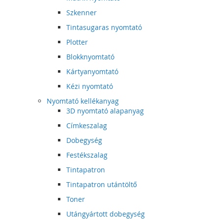
Szkenner
Tintasugaras nyomtató
Plotter
Blokknyomtató
Kártyanyomtató
Kézi nyomtató
Nyomtató kellékanyag
3D nyomtató alapanyag
Címkeszalag
Dobegység
Festékszalag
Tintapatron
Tintapatron utántöltő
Toner
Utángyártott dobegység