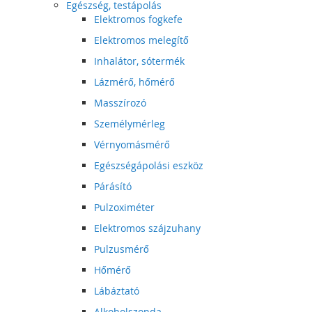
Egészség, testápolás
Elektromos fogkefe
Elektromos melegítő
Inhalátor, sótermék
Lázmérő, hőmérő
Masszírozó
Személymérleg
Vérnyomásmérő
Egészségápolási eszköz
Párásító
Pulzoximéter
Elektromos szájzuhany
Pulzusmérő
Hőmérő
Lábáztató
Alkoholszonda