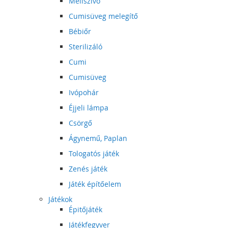
Mellszívó
Cumisüveg melegítő
Bébiőr
Sterilizáló
Cumi
Cumisüveg
Ivópohár
Éjjeli lámpa
Csörgő
Ágynemű, Paplan
Tologatós játék
Zenés játék
Játék építőelem
Játékok
Épitőjáték
Játékfegyver