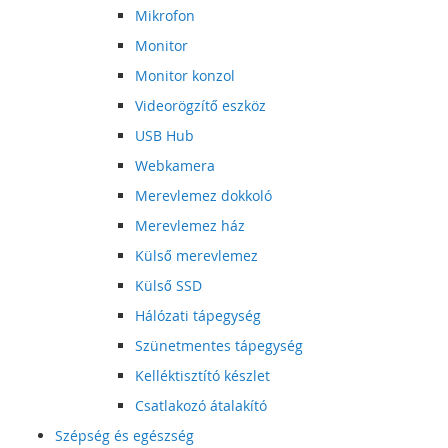
Mikrofon
Monitor
Monitor konzol
Videorögzítő eszköz
USB Hub
Webkamera
Merevlemez dokkoló
Merevlemez ház
Külső merevlemez
Külső SSD
Hálózati tápegység
Szünetmentes tápegység
Kelléktisztító készlet
Csatlakozó átalakító
Szépség és egészség