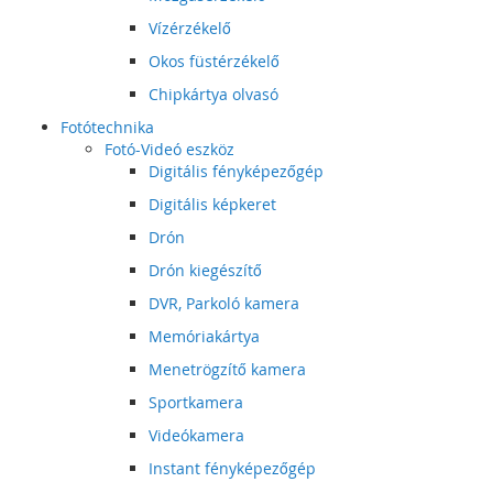
Vízérzékelő
Okos füstérzékelő
Chipkártya olvasó
Fotótechnika
Fotó-Videó eszköz
Digitális fényképezőgép
Digitális képkeret
Drón
Drón kiegészítő
DVR, Parkoló kamera
Memóriakártya
Menetrögzítő kamera
Sportkamera
Videókamera
Instant fényképezőgép