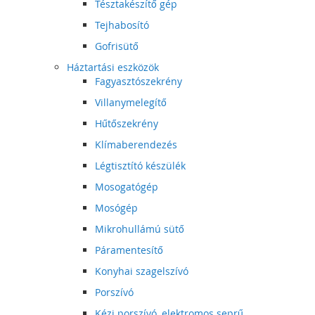
Tésztakészítő gép
Tejhabosító
Gofrisütő
Háztartási eszközök
Fagyasztószekrény
Villanymelegítő
Hűtőszekrény
Klímaberendezés
Légtisztító készülék
Mosogatógép
Mosógép
Mikrohullámú sütő
Páramentesítő
Konyhai szagelszívó
Porszívó
Kézi porszívó, elektromos seprű