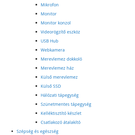
Mikrofon
Monitor
Monitor konzol
Videorögzítő eszköz
USB Hub
Webkamera
Merevlemez dokkoló
Merevlemez ház
Külső merevlemez
Külső SSD
Hálózati tápegység
Szünetmentes tápegység
Kelléktisztító készlet
Csatlakozó átalakító
Szépség és egészség