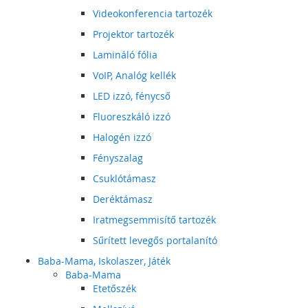
Videokonferencia tartozék
Projektor tartozék
Lamináló fólia
VoIP, Analóg kellék
LED izzó, fénycső
Fluoreszkáló izzó
Halogén izzó
Fényszalag
Csuklótámasz
Deréktámasz
Iratmegsemmisítő tartozék
Sűrített levegős portalanító
Baba-Mama, Iskolaszer, Játék
Baba-Mama
Etetőszék