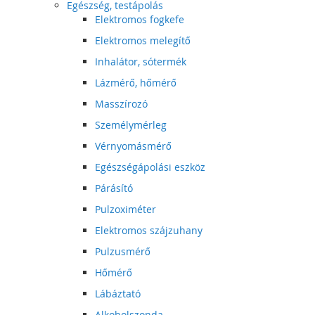
Egészség, testápolás
Elektromos fogkefe
Elektromos melegítő
Inhalátor, sótermék
Lázmérő, hőmérő
Masszírozó
Személymérleg
Vérnyomásmérő
Egészségápolási eszköz
Párásító
Pulzoximéter
Elektromos szájzuhany
Pulzusmérő
Hőmérő
Lábáztató
Alkoholszonda