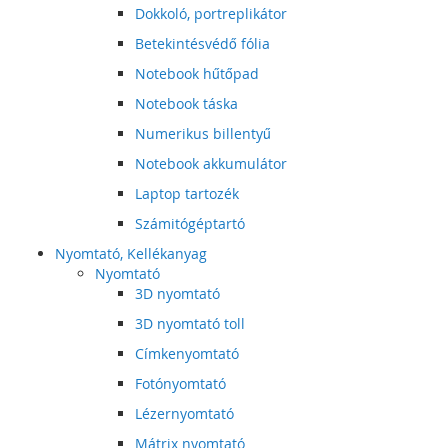
Dokkoló, portreplikátor
Betekintésvédő fólia
Notebook hűtőpad
Notebook táska
Numerikus billentyű
Notebook akkumulátor
Laptop tartozék
Számitógéptartó
Nyomtató, Kellékanyag
Nyomtató
3D nyomtató
3D nyomtató toll
Címkenyomtató
Fotónyomtató
Lézernyomtató
Mátrix nyomtató