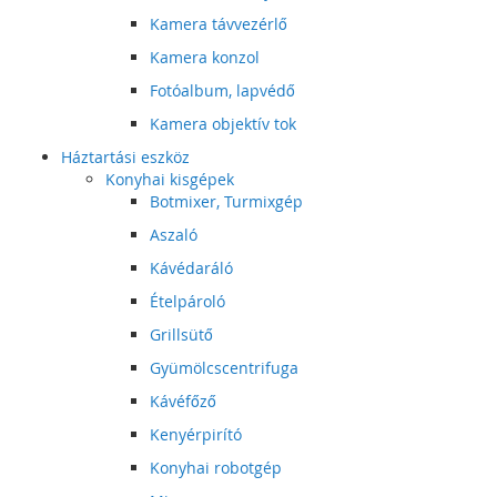
Kamera távvezérlő
Kamera konzol
Fotóalbum, lapvédő
Kamera objektív tok
Háztartási eszköz
Konyhai kisgépek
Botmixer, Turmixgép
Aszaló
Kávédaráló
Ételpároló
Grillsütő
Gyümölcscentrifuga
Kávéfőző
Kenyérpirító
Konyhai robotgép