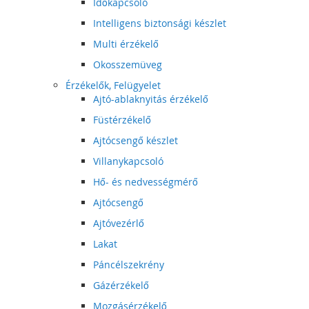
Időkapcsoló
Intelligens biztonsági készlet
Multi érzékelő
Okosszemüveg
Érzékelők, Felügyelet
Ajtó-ablaknyitás érzékelő
Füstérzékelő
Ajtócsengő készlet
Villanykapcsoló
Hő- és nedvességmérő
Ajtócsengő
Ajtóvezérlő
Lakat
Páncélszekrény
Gázérzékelő
Mozgásérzékelő