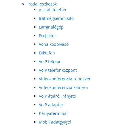
Irodai eszközök
Asztali telefon
Iratmegsemmisítő
Laminálógép
Projektor
Vonalkódolvasó
Diktafon
VoIP telefon
VoIP telefonközpont
Videokonferencia rendszer
Videokonferencia kamera
VoIP átjáró, irányító
VoIP adapter
Kártyaterminál
Mobil adatgyűjtő