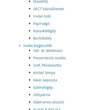
Diavetítő
DECT bázisállomás
Irodai szék
Papírvágó
Könyvkötőgép
Borítókötés
Irodai kiegészítők
Hát- és lábtámasz
Prezentációs eszköz
Széf, Pénzkazetta
Asztali lámpa
Kávé, kapszula
Számológép
Üléspárna
Elektromos elosztó
Asztali & Fali óra