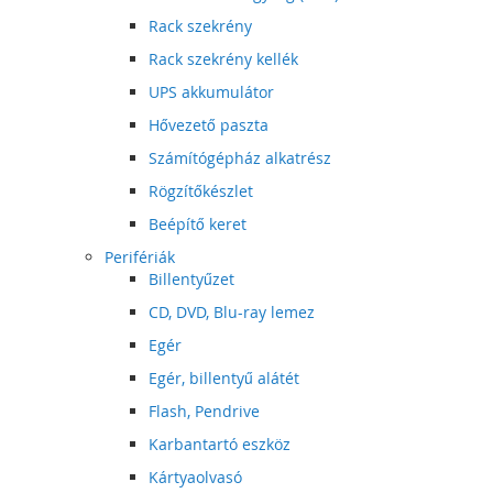
Rack szekrény
Rack szekrény kellék
UPS akkumulátor
Hővezető paszta
Számítógépház alkatrész
Rögzítőkészlet
Beépítő keret
Perifériák
Billentyűzet
CD, DVD, Blu-ray lemez
Egér
Egér, billentyű alátét
Flash, Pendrive
Karbantartó eszköz
Kártyaolvasó