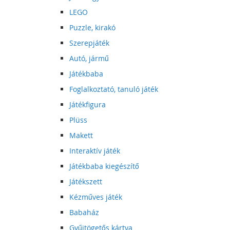
LEGO
Puzzle, kirakó
Szerepjáték
Autó, jármű
Játékbaba
Foglalkoztató, tanuló játék
Játékfigura
Plüss
Makett
Interaktív játék
Játékbaba kiegészítő
Játékszett
Kézműves játék
Babaház
Gyűjtögetős kártya