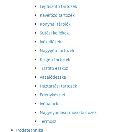
Légtisztító tartozék
Kávéfőző tartozék
Konyhai tárolók
Sütési kellékek
Ivókellékek
Nagygép tartozék
Kisgép tartozék
Tisztító eszköz
Vasalódeszka
Háztartási tartozék
Edénykészlet
Ivópalack
Nagynyomású mosó tartozék
Termosz
Irodatechnika