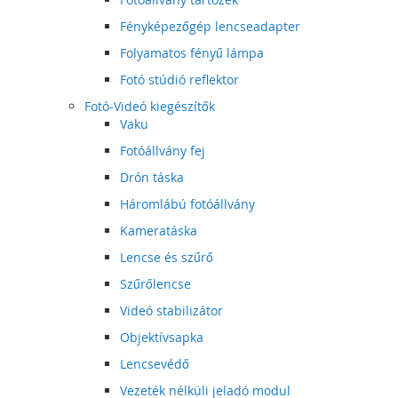
Fényképezőgép lencseadapter
Folyamatos fényű lámpa
Fotó stúdió reflektor
Fotó-Videó kiegészítők
Vaku
Fotóállvány fej
Drón táska
Háromlábú fotóállvány
Kameratáska
Lencse és szűrő
Szűrőlencse
Videó stabilizátor
Objektívsapka
Lencsevédő
Vezeték nélküli jeladó modul