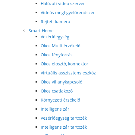
Hálózati video szerver
Videós megfigyelőrendszer
Rejtett kamera
Smart Home
Vezérlőegység
Okos Multi érzékelő
Okos fényforrás
Okos elosztó, konnektor
Virtuális asszisztens eszköz
Okos villanykapcsoló
Okos csatlakozó
Környezeti érzékelő
Intelligens zár
Vezérlőegység tartozék
Intelligens zár tartozék