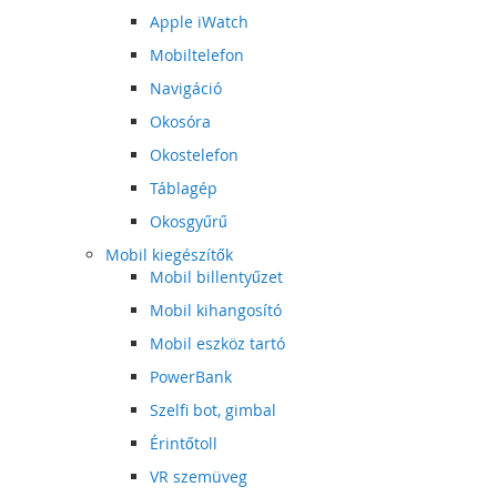
Apple iWatch
Mobiltelefon
Navigáció
Okosóra
Okostelefon
Táblagép
Okosgyűrű
Mobil kiegészítők
Mobil billentyűzet
Mobil kihangosító
Mobil eszköz tartó
PowerBank
Szelfi bot, gimbal
Érintőtoll
VR szemüveg