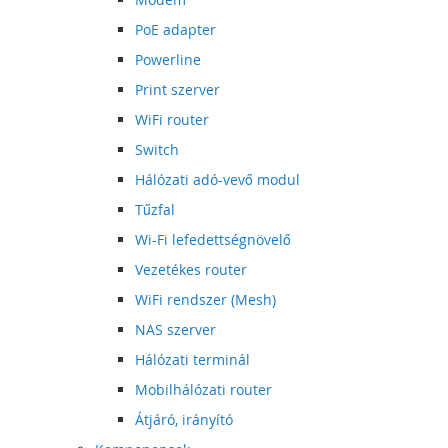
PoE adapter
Powerline
Print szerver
WiFi router
Switch
Hálózati adó-vevő modul
Tűzfal
Wi-Fi lefedettségnövelő
Vezetékes router
WiFi rendszer (Mesh)
NAS szerver
Hálózati terminál
Mobilhálózati router
Átjáró, irányító