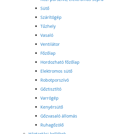
Sütő
Szárítógép
Tűzhely
Vasaló
Ventilátor
Főzőlap
Hordozható főzőlap
Elektromos sütő
Robotporszívó
Gőztisztító
Varrógép
Kenyérsütő
Gőzvasaló állomás
Ruhagőzölő
Háztartási kellékek