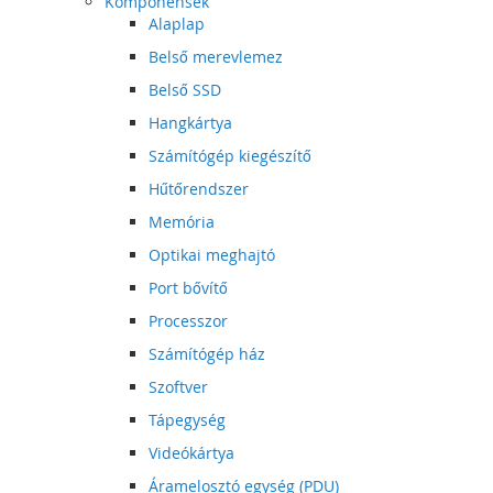
Komponensek
Alaplap
Belső merevlemez
Belső SSD
Hangkártya
Számítógép kiegészítő
Hűtőrendszer
Memória
Optikai meghajtó
Port bővítő
Processzor
Számítógép ház
Szoftver
Tápegység
Videókártya
Áramelosztó egység (PDU)