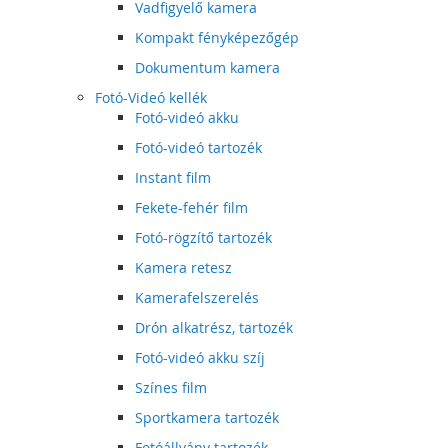
Vadfigyelő kamera
Kompakt fényképezőgép
Dokumentum kamera
Fotó-Videó kellék
Fotó-videó akku
Fotó-videó tartozék
Instant film
Fekete-fehér film
Fotó-rögzítő tartozék
Kamera retesz
Kamerafelszerelés
Drón alkatrész, tartozék
Fotó-videó akku szíj
Színes film
Sportkamera tartozék
Fotóállvány tartozék