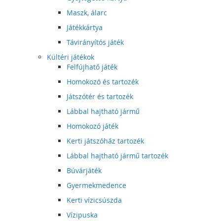
Maszk, álarc
Játékkártya
Távirányítós játék
Kültéri játékok
Felfújható játék
Homokozó és tartozék
Játszótér és tartozék
Lábbal hajtható jármű
Homokozó játék
Kerti játszóház tartozék
Lábbal hajtható jármű tartozék
Búvárjáték
Gyermekmedence
Kerti vízicsúszda
Vízipuska