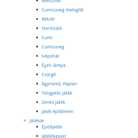
Mellszívó
Cumisüveg melegítő
Bébiőr
Sterilizáló
Cumi
Cumisüveg
Ivópohár
Éjjeli lámpa
Csörgő
Ágynemű, Paplan
Tologatós játék
Zenés játék
Játék építőelem
Játékok
Épitőjáték
Játékfegyver