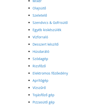
Mixer
Olajsütő
Szeletelő
Szendvics & Gofrisütő
Egyéb kiskészülék
Vízforraló
Desszert készítő
Húsdaráló
Szódagép
Rizsfőző
Elektromos főzőedény
Aprítógép
Vízszűrő
Tojásfőző gép
Pizzasütő gép