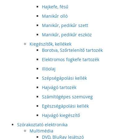
Hajkefe, fésű
Manikűr olló
Manikűr, pedikűr szett
Manikűr, pedikűr eszköz
Kiegészítők, kellékek
Borotva, Szőrtelenítő tartozék
Elektromos fogkefe tartozék
Illóolaj
Szépségápolási kellék
Hajvágó tartozék
Számítógépes szemüveg
Egészségápolási kellék
Hajvágó kiegészítő
Szórakoztató elektronika
Multimédia
DVD, BluRay lejátszó