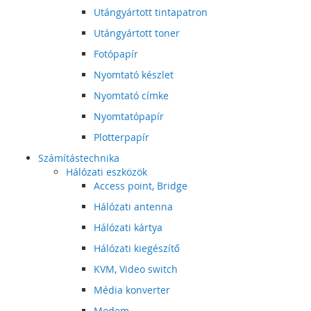
Utángyártott tintapatron
Utángyártott toner
Fotópapír
Nyomtató készlet
Nyomtató címke
Nyomtatópapír
Plotterpapír
Számítástechnika
Hálózati eszközök
Access point, Bridge
Hálózati antenna
Hálózati kártya
Hálózati kiegészítő
KVM, Video switch
Média konverter
Modem