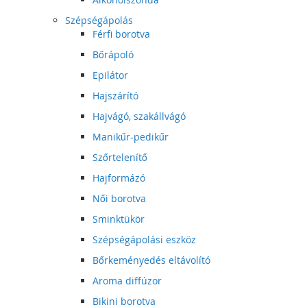
Szépségápolás
Férfi borotva
Bőrápoló
Epilátor
Hajszárító
Hajvágó, szakállvágó
Manikűr-pedikűr
Szőrtelenítő
Hajformázó
Női borotva
Sminktükör
Szépségápolási eszköz
Bőrkeményedés eltávolító
Aroma diffúzor
Bikini borotva