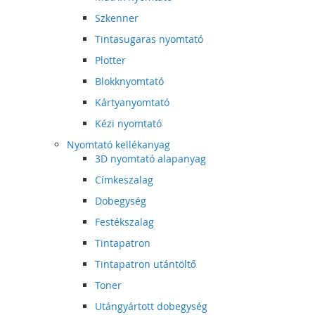
Szkenner
Tintasugaras nyomtató
Plotter
Blokknyomtató
Kártyanyomtató
Kézi nyomtató
Nyomtató kellékanyag
3D nyomtató alapanyag
Címkeszalag
Dobegység
Festékszalag
Tintapatron
Tintapatron utántöltő
Toner
Utángyártott dobegység