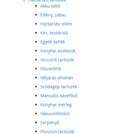
Akku töltő
Edény, Lábas
Háztartási elem
Kés, késtároló
Egyéb kellék
Konyhai eszközök
Vízszűrő tartozék
Fűszerőrlő
Időjárás állomás
Szódagép tartozék
Manuális kávéfőző
Konyhai mérleg
Vákuumfóliázó
Serpenyő
Porszívó tartozék