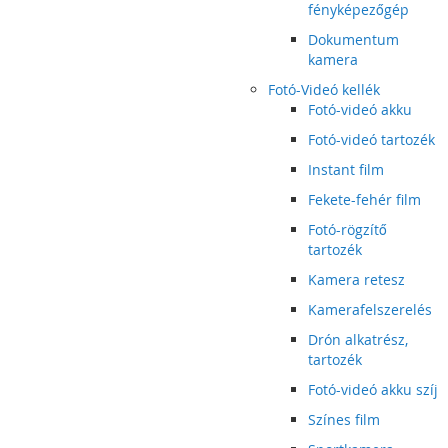
fényképezőgép
Dokumentum
kamera
Fotó-Videó kellék
Fotó-videó akku
Fotó-videó tartozék
Instant film
Fekete-fehér film
Fotó-rögzítő
tartozék
Kamera retesz
Kamerafelszerelés
Drón alkatrész,
tartozék
Fotó-videó akku szíj
Színes film