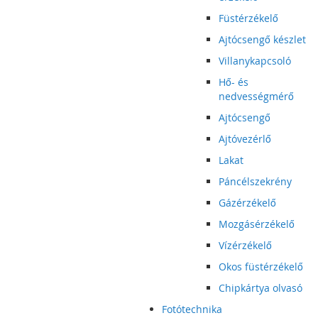
Füstérzékelő
Ajtócsengő készlet
Villanykapcsoló
Hő- és
nedvességmérő
Ajtócsengő
Ajtóvezérlő
Lakat
Páncélszekrény
Gázérzékelő
Mozgásérzékelő
Vízérzékelő
Okos füstérzékelő
Chipkártya olvasó
Fotótechnika