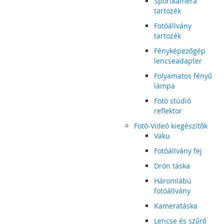
Sportkamera
tartozék
Fotóállvány
tartozék
Fényképezőgép
lencseadapter
Folyamatos fényű
lámpa
Fotó stúdió
reflektor
Fotó-Videó kiegészítők
Vaku
Fotóállvány fej
Drón táska
Háromlábú
fotóállvány
Kameratáska
Lencse és szűrő