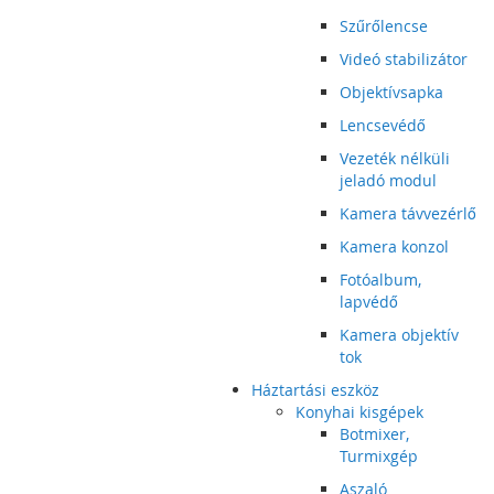
Szűrőlencse
Videó stabilizátor
Objektívsapka
Lencsevédő
Vezeték nélküli
jeladó modul
Kamera távvezérlő
Kamera konzol
Fotóalbum,
lapvédő
Kamera objektív
tok
Háztartási eszköz
Konyhai kisgépek
Botmixer,
Turmixgép
Aszaló