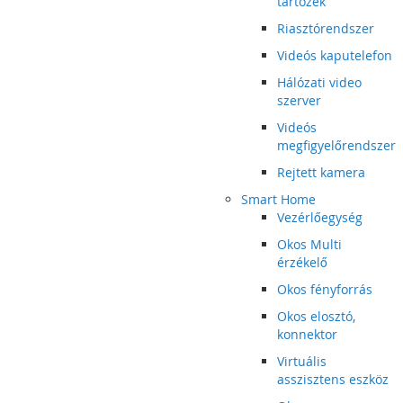
tartozék
Riasztórendszer
Videós kaputelefon
Hálózati video
szerver
Videós
megfigyelőrendszer
Rejtett kamera
Smart Home
Vezérlőegység
Okos Multi
érzékelő
Okos fényforrás
Okos elosztó,
konnektor
Virtuális
asszisztens eszköz