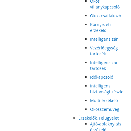
Okos
villanykapcsoló
Okos csatlakozó
Környezeti
érzékelő
Intelligens zár
Vezérlőegység
tartozék
Intelligens zár
tartozék
Időkapcsoló
Intelligens
biztonsági készlet
Multi érzékelő
Okosszemüveg
Érzékelők, Felügyelet
Ajtó-ablaknyitás
érzékelő