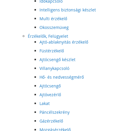
Időkapcsoló
Intelligens biztonsági készlet
Multi érzékelő
Okosszemüveg
Érzékelők, Felügyelet
Ajtó-ablaknyitás érzékelő
Füstérzékelő
Ajtócsengő készlet
Villanykapcsoló
Hő- és nedvességmérő
Ajtócsengő
Ajtóvezérlő
Lakat
Páncélszekrény
Gázérzékelő
Mozgásérzékelő