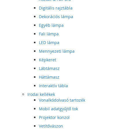
Digitális rajztábla
Dekorációs lámpa
Egyéb lámpa
Fali lámpa
LED lámpa
Mennyezeti lámpa
Képkeret
Lábtámasz
Háttámasz
Interaktív tábla
Irodai kellékek
Vonalkódolvasó tartozék
Mobil adatgyűjtő tok
Projektor konzol
Vetítővászon