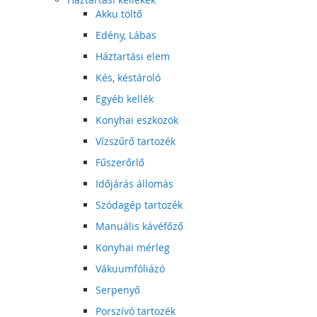
Akku töltő
Edény, Lábas
Háztartási elem
Kés, késtároló
Egyéb kellék
Konyhai eszközök
Vízszűrő tartozék
Fűszerőrlő
Időjárás állomás
Szódagép tartozék
Manuális kávéfőző
Konyhai mérleg
Vákuumfóliázó
Serpenyő
Porszívó tartozék