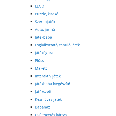
LEGO
Puzzle, kirakó
Szerepjáték
Autó, jármű
Játékbaba
Foglalkoztató, tanuló játék
Játékfigura
Plüss
Makett
Interaktív játék
Játékbaba kiegészítő
Játékszett
Kézműves játék
Babaház
Gyűjtögetős kártya