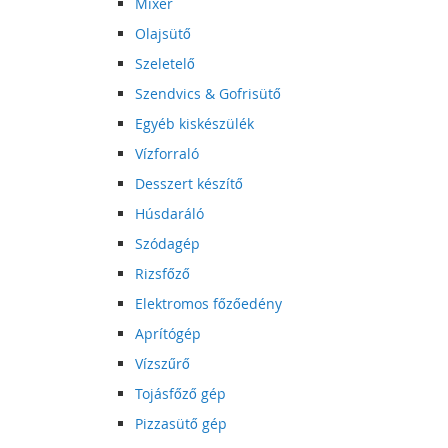
Mixer
Olajsütő
Szeletelő
Szendvics & Gofrisütő
Egyéb kiskészülék
Vízforraló
Desszert készítő
Húsdaráló
Szódagép
Rizsfőző
Elektromos főzőedény
Aprítógép
Vízszűrő
Tojásfőző gép
Pizzasütő gép