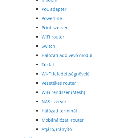
PoE adapter
Powerline
Print szerver
WiFi router
Switch
Hálózati adó-vevő modul
Tűzfal
Wi-Fi lefedettségnövelő
Vezetékes router
WiFi rendszer (Mesh)
NAS szerver
Hálózati terminál
Mobilhálózati router
Átjáró, irányító