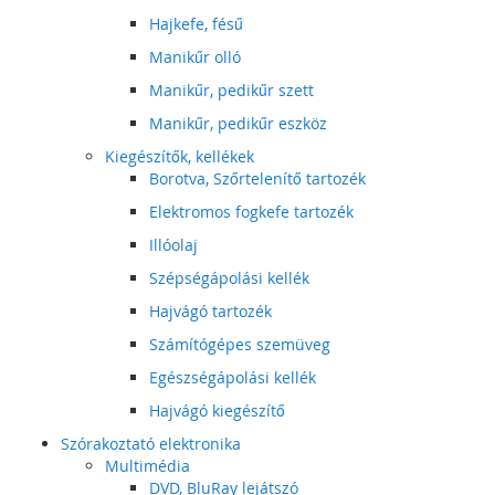
Hajkefe, fésű
Manikűr olló
Manikűr, pedikűr szett
Manikűr, pedikűr eszköz
Kiegészítők, kellékek
Borotva, Szőrtelenítő tartozék
Elektromos fogkefe tartozék
Illóolaj
Szépségápolási kellék
Hajvágó tartozék
Számítógépes szemüveg
Egészségápolási kellék
Hajvágó kiegészítő
Szórakoztató elektronika
Multimédia
DVD, BluRay lejátszó