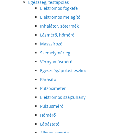
Egészség, testápolás
Elektromos fogkefe
Elektromos melegítő
Inhalátor, sótermék
Lázmérő, hőmérő
Masszírozó
Személymérleg
Vérnyomásmérő
Egészségápolási eszköz
Párásító
Pulzoximéter
Elektromos szájzuhany
Pulzusmérő
Hőmérő
Lábáztató
Alkoholszonda