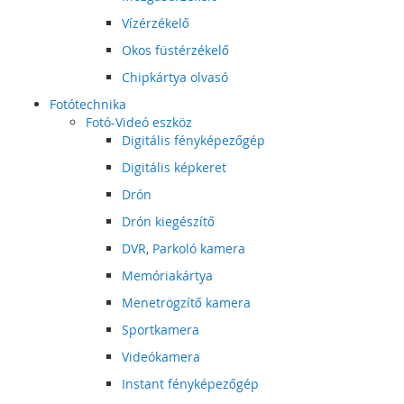
Vízérzékelő
Okos füstérzékelő
Chipkártya olvasó
Fotótechnika
Fotó-Videó eszköz
Digitális fényképezőgép
Digitális képkeret
Drón
Drón kiegészítő
DVR, Parkoló kamera
Memóriakártya
Menetrögzítő kamera
Sportkamera
Videókamera
Instant fényképezőgép