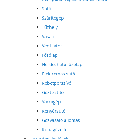
Sütő
Szárítógép
Tűzhely
Vasaló
Ventilátor
Főzőlap
Hordozható főzőlap
Elektromos sütő
Robotporszívó
Gőztisztító
Varrógép
Kenyérsütő
Gőzvasaló állomás
Ruhagőzölő
Háztartási kellékek