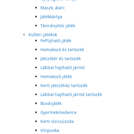
Maszk, álarc
Játékkártya
Távirányítós játék
Kültéri játékok
Felfújható játék
Homokozó és tartozék
Játszótér és tartozék
Lábbal hajtható jármű
Homokozó játék
Kerti játszóház tartozék
Lábbal hajtható jármű tartozék
Búvárjáték
Gyermekmedence
Kerti vízicsúszda
Vízipuska