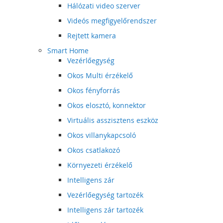
Hálózati video szerver
Videós megfigyelőrendszer
Rejtett kamera
Smart Home
Vezérlőegység
Okos Multi érzékelő
Okos fényforrás
Okos elosztó, konnektor
Virtuális asszisztens eszköz
Okos villanykapcsoló
Okos csatlakozó
Környezeti érzékelő
Intelligens zár
Vezérlőegység tartozék
Intelligens zár tartozék