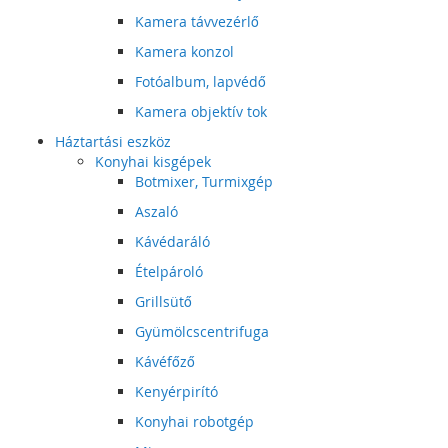
Kamera távvezérlő
Kamera konzol
Fotóalbum, lapvédő
Kamera objektív tok
Háztartási eszköz
Konyhai kisgépek
Botmixer, Turmixgép
Aszaló
Kávédaráló
Ételpároló
Grillsütő
Gyümölcscentrifuga
Kávéfőző
Kenyérpirító
Konyhai robotgép