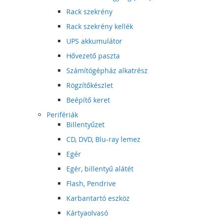
Rack szekrény
Rack szekrény kellék
UPS akkumulátor
Hővezető paszta
Számítógépház alkatrész
Rögzítőkészlet
Beépítő keret
Perifériák
Billentyűzet
CD, DVD, Blu-ray lemez
Egér
Egér, billentyű alátét
Flash, Pendrive
Karbantartó eszköz
Kártyaolvasó