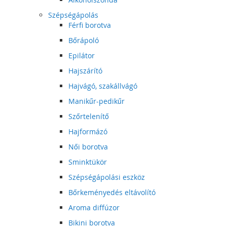
Szépségápolás
Férfi borotva
Bőrápoló
Epilátor
Hajszárító
Hajvágó, szakállvágó
Manikűr-pedikűr
Szőrtelenítő
Hajformázó
Női borotva
Sminktükör
Szépségápolási eszköz
Bőrkeményedés eltávolító
Aroma diffúzor
Bikini borotva