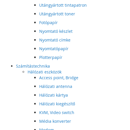
Utángyártott tintapatron
Utángyártott toner
Fotópapír
Nyomtató készlet
Nyomtató címke
Nyomtatópapír
Plotterpapír
Számítástechnika
Hálózati eszközök
Access point, Bridge
Hálózati antenna
Hálózati kártya
Hálózati kiegészítő
KVM, Video switch
Média konverter
Modem