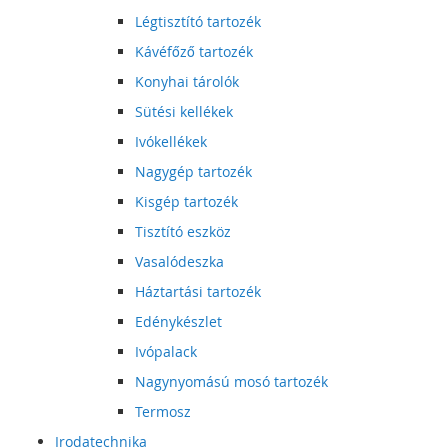
Légtisztító tartozék
Kávéfőző tartozék
Konyhai tárolók
Sütési kellékek
Ivókellékek
Nagygép tartozék
Kisgép tartozék
Tisztító eszköz
Vasalódeszka
Háztartási tartozék
Edénykészlet
Ivópalack
Nagynyomású mosó tartozék
Termosz
Irodatechnika