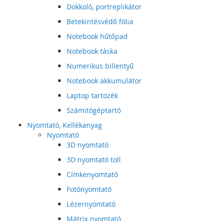
Dokkoló, portreplikátor
Betekintésvédő fólia
Notebook hűtőpad
Notebook táska
Numerikus billentyű
Notebook akkumulátor
Laptop tartozék
Számitógéptartó
Nyomtató, Kellékanyag
Nyomtató
3D nyomtató
3D nyomtató toll
Címkenyomtató
Fotónyomtató
Lézernyomtató
Mátrix nyomtató