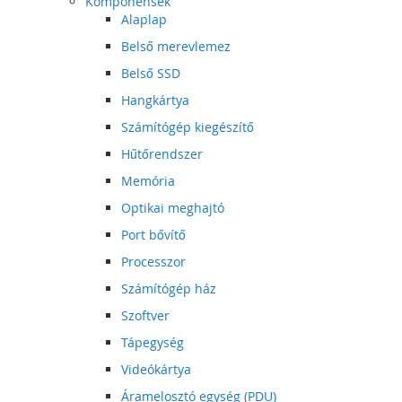
Komponensek
Alaplap
Belső merevlemez
Belső SSD
Hangkártya
Számítógép kiegészítő
Hűtőrendszer
Memória
Optikai meghajtó
Port bővítő
Processzor
Számítógép ház
Szoftver
Tápegység
Videókártya
Áramelosztó egység (PDU)