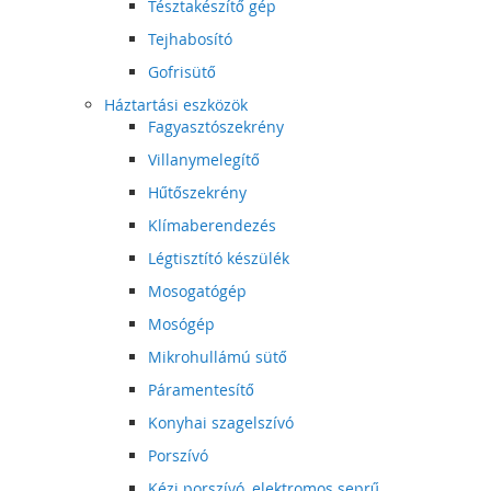
Tésztakészítő gép
Tejhabosító
Gofrisütő
Háztartási eszközök
Fagyasztószekrény
Villanymelegítő
Hűtőszekrény
Klímaberendezés
Légtisztító készülék
Mosogatógép
Mosógép
Mikrohullámú sütő
Páramentesítő
Konyhai szagelszívó
Porszívó
Kézi porszívó, elektromos seprű