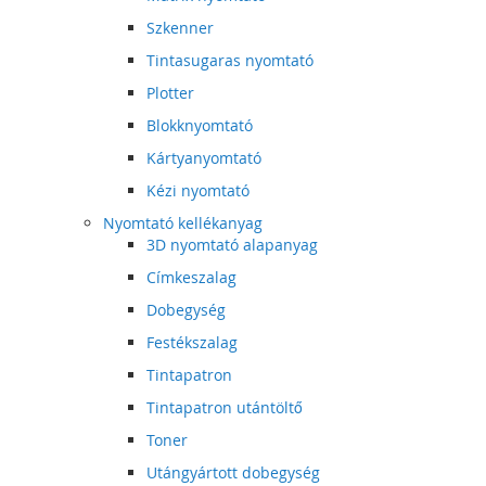
Szkenner
Tintasugaras nyomtató
Plotter
Blokknyomtató
Kártyanyomtató
Kézi nyomtató
Nyomtató kellékanyag
3D nyomtató alapanyag
Címkeszalag
Dobegység
Festékszalag
Tintapatron
Tintapatron utántöltő
Toner
Utángyártott dobegység