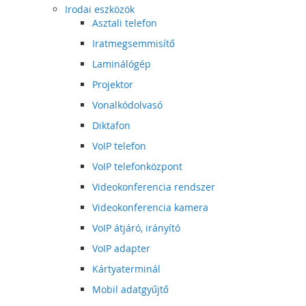
Irodai eszközök
Asztali telefon
Iratmegsemmisítő
Laminálógép
Projektor
Vonalkódolvasó
Diktafon
VoIP telefon
VoIP telefonközpont
Videokonferencia rendszer
Videokonferencia kamera
VoIP átjáró, irányító
VoIP adapter
Kártyaterminál
Mobil adatgyűjtő