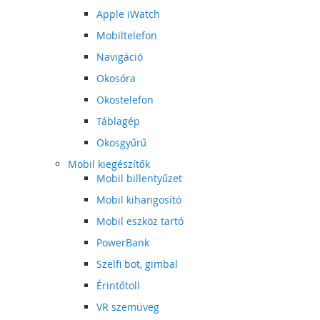
Apple iWatch
Mobiltelefon
Navigáció
Okosóra
Okostelefon
Táblagép
Okosgyűrű
Mobil kiegészítők
Mobil billentyűzet
Mobil kihangosító
Mobil eszköz tartó
PowerBank
Szelfi bot, gimbal
Érintőtoll
VR szemüveg