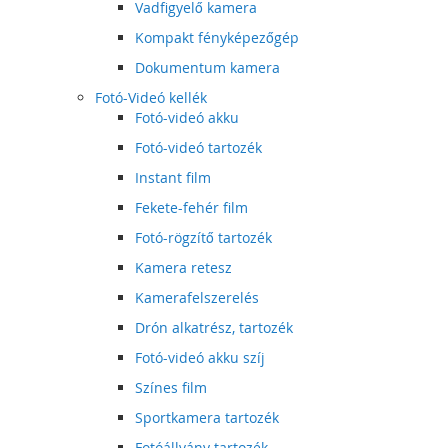
Vadfigyelő kamera
Kompakt fényképezőgép
Dokumentum kamera
Fotó-Videó kellék
Fotó-videó akku
Fotó-videó tartozék
Instant film
Fekete-fehér film
Fotó-rögzítő tartozék
Kamera retesz
Kamerafelszerelés
Drón alkatrész, tartozék
Fotó-videó akku szíj
Színes film
Sportkamera tartozék
Fotóállvány tartozék