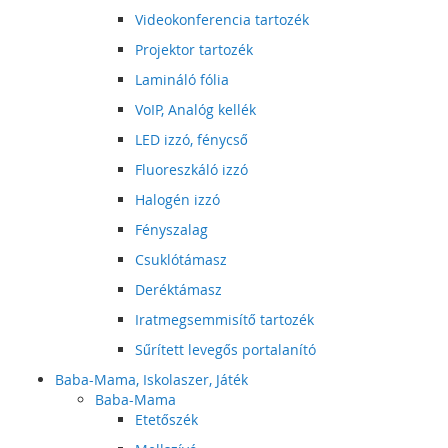
Videokonferencia tartozék
Projektor tartozék
Lamináló fólia
VoIP, Analóg kellék
LED izzó, fénycső
Fluoreszkáló izzó
Halogén izzó
Fényszalag
Csuklótámasz
Deréktámasz
Iratmegsemmisítő tartozék
Sűrített levegős portalanító
Baba-Mama, Iskolaszer, Játék
Baba-Mama
Etetőszék