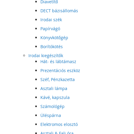
Diavetítő
DECT bázisállomás
Irodai szék
Papírvágó
Könyvkötőgép
Borítókötés
Irodai kiegészítők
Hát- és lábtámasz
Prezentációs eszköz
Széf, Pénzkazetta
Asztali lámpa
Kávé, kapszula
Számológép
Üléspárna
Elektromos elosztó
Asztali & Fali óra