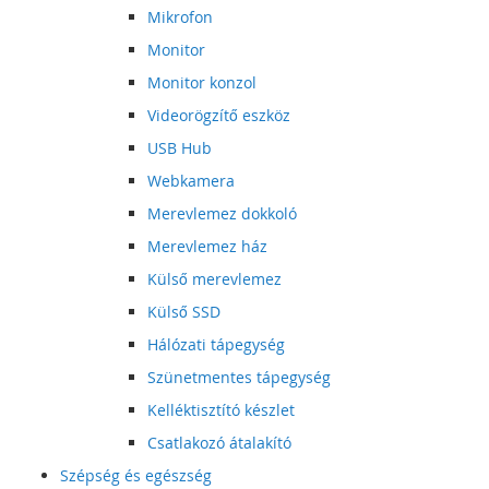
Mikrofon
Monitor
Monitor konzol
Videorögzítő eszköz
USB Hub
Webkamera
Merevlemez dokkoló
Merevlemez ház
Külső merevlemez
Külső SSD
Hálózati tápegység
Szünetmentes tápegység
Kelléktisztító készlet
Csatlakozó átalakító
Szépség és egészség