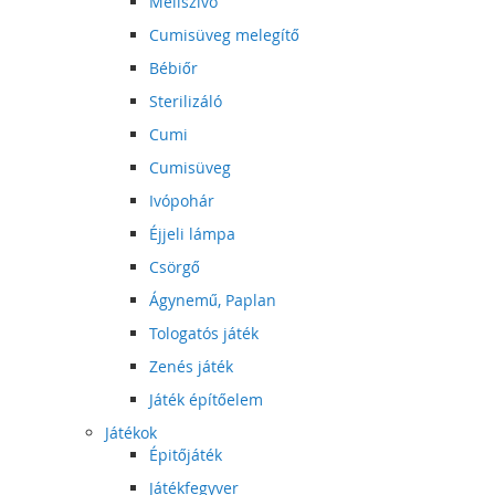
Mellszívó
Cumisüveg melegítő
Bébiőr
Sterilizáló
Cumi
Cumisüveg
Ivópohár
Éjjeli lámpa
Csörgő
Ágynemű, Paplan
Tologatós játék
Zenés játék
Játék építőelem
Játékok
Épitőjáték
Játékfegyver