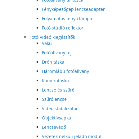
Fényképezőgép lencseadapter
Folyamatos fényű lámpa
Fotó stúdió reflektor
Fotó-Videó kiegészítők
Vaku
Fotóállvány fej
Drón táska
Háromlábú fotóállvány
Kameratáska
Lencse és szűrő
Szűrőlencse
Videó stabilizátor
Objektívsapka
Lencsevédő
Vezeték nélküli jeladó modul