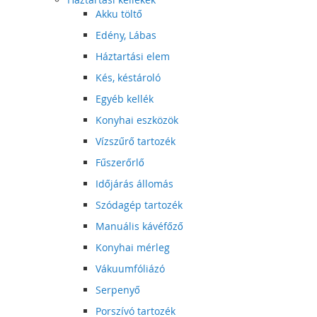
Akku töltő
Edény, Lábas
Háztartási elem
Kés, késtároló
Egyéb kellék
Konyhai eszközök
Vízszűrő tartozék
Fűszerőrlő
Időjárás állomás
Szódagép tartozék
Manuális kávéfőző
Konyhai mérleg
Vákuumfóliázó
Serpenyő
Porszívó tartozék