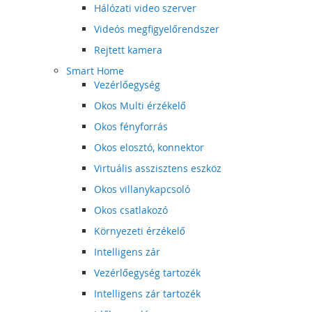
Hálózati video szerver
Videós megfigyelőrendszer
Rejtett kamera
Smart Home
Vezérlőegység
Okos Multi érzékelő
Okos fényforrás
Okos elosztó, konnektor
Virtuális asszisztens eszköz
Okos villanykapcsoló
Okos csatlakozó
Környezeti érzékelő
Intelligens zár
Vezérlőegység tartozék
Intelligens zár tartozék