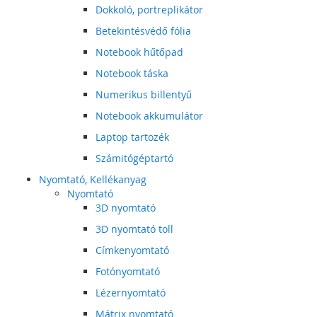
Dokkoló, portreplikátor
Betekintésvédő fólia
Notebook hűtőpad
Notebook táska
Numerikus billentyű
Notebook akkumulátor
Laptop tartozék
Számitógéptartó
Nyomtató, Kellékanyag
Nyomtató
3D nyomtató
3D nyomtató toll
Címkenyomtató
Fotónyomtató
Lézernyomtató
Mátrix nyomtató