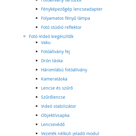
Fényképezőgép lencseadapter
Folyamatos fényű lámpa
Fotó stúdió reflektor
Fotó-Videó kiegészítők
Vaku
Fotóállvány fej
Drón táska
Háromlábú fotóállvány
Kameratáska
Lencse és szűrő
Szűrőlencse
Videó stabilizátor
Objektívsapka
Lencsevédő
Vezeték nélküli jeladó modul