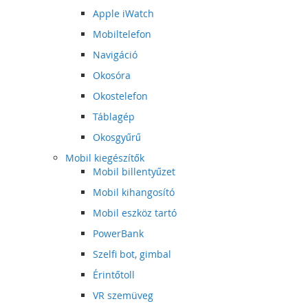
Apple iWatch
Mobiltelefon
Navigáció
Okosóra
Okostelefon
Táblagép
Okosgyűrű
Mobil kiegészítők
Mobil billentyűzet
Mobil kihangosító
Mobil eszköz tartó
PowerBank
Szelfi bot, gimbal
Érintőtoll
VR szemüveg