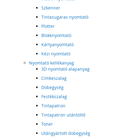
Szkenner
Tintasugaras nyomtató
Plotter
Blokknyomtató
Kártyanyomtató
Kézi nyomtató
Nyomtató kellékanyag
3D nyomtató alapanyag
Címkeszalag
Dobegység
Festékszalag
Tintapatron
Tintapatron utántöltő
Toner
Utángyártott dobegység