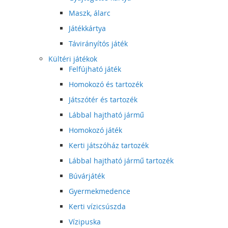
Maszk, álarc
Játékkártya
Távirányítós játék
Kültéri játékok
Felfújható játék
Homokozó és tartozék
Játszótér és tartozék
Lábbal hajtható jármű
Homokozó játék
Kerti játszóház tartozék
Lábbal hajtható jármű tartozék
Búvárjáték
Gyermekmedence
Kerti vízicsúszda
Vízipuska