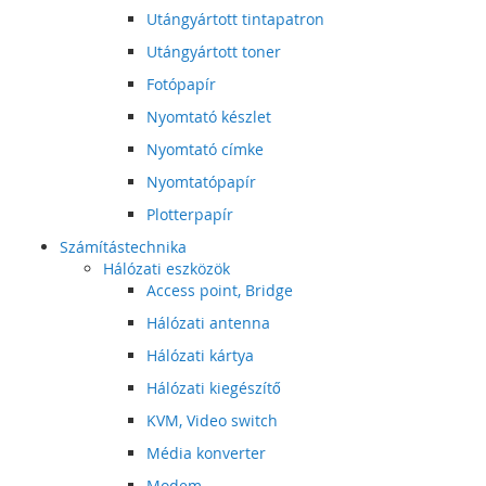
Utángyártott tintapatron
Utángyártott toner
Fotópapír
Nyomtató készlet
Nyomtató címke
Nyomtatópapír
Plotterpapír
Számítástechnika
Hálózati eszközök
Access point, Bridge
Hálózati antenna
Hálózati kártya
Hálózati kiegészítő
KVM, Video switch
Média konverter
Modem