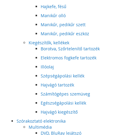
Hajkefe, fésű
Manikűr olló
Manikűr, pedikűr szett
Manikűr, pedikűr eszköz
Kiegészítők, kellékek
Borotva, Szőrtelenítő tartozék
Elektromos fogkefe tartozék
Illóolaj
Szépségápolási kellék
Hajvágó tartozék
Számítógépes szemüveg
Egészségápolási kellék
Hajvágó kiegészítő
Szórakoztató elektronika
Multimédia
DVD, BluRay lejátszó