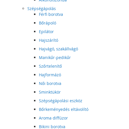
Szépségápolás
Férfi borotva
Bőrápoló
Epilátor
Hajszárító
Hajvágó, szakállvágó
Manikűr-pedikűr
Szőrtelenítő
Hajformázó
Női borotva
Sminktükör
Szépségápolási eszköz
Bőrkeményedés eltávolító
Aroma diffúzor
Bikini borotva