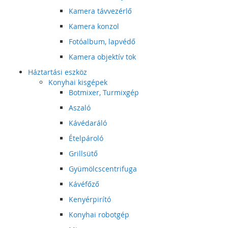
Kamera távvezérlő
Kamera konzol
Fotóalbum, lapvédő
Kamera objektív tok
Háztartási eszköz
Konyhai kisgépek
Botmixer, Turmixgép
Aszaló
Kávédaráló
Ételpároló
Grillsütő
Gyümölcscentrifuga
Kávéfőző
Kenyérpirító
Konyhai robotgép