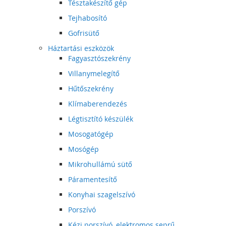
Tésztakészítő gép
Tejhabosító
Gofrisütő
Háztartási eszközök
Fagyasztószekrény
Villanymelegítő
Hűtőszekrény
Klímaberendezés
Légtisztító készülék
Mosogatógép
Mosógép
Mikrohullámú sütő
Páramentesítő
Konyhai szagelszívó
Porszívó
Kézi porszívó, elektromos seprű