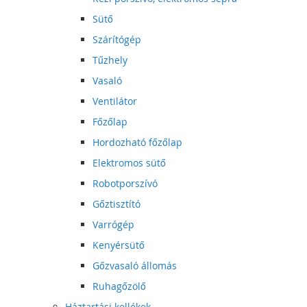
Sütő
Szárítógép
Tűzhely
Vasaló
Ventilátor
Főzőlap
Hordozható főzőlap
Elektromos sütő
Robotporszívó
Gőztisztító
Varrógép
Kenyérsütő
Gőzvasaló állomás
Ruhagőzölő
Háztartási kellékek