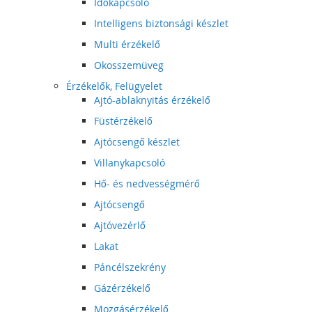
Időkapcsoló
Intelligens biztonsági készlet
Multi érzékelő
Okosszemüveg
Érzékelők, Felügyelet
Ajtó-ablaknyitás érzékelő
Füstérzékelő
Ajtócsengő készlet
Villanykapcsoló
Hő- és nedvességmérő
Ajtócsengő
Ajtóvezérlő
Lakat
Páncélszekrény
Gázérzékelő
Mozgásérzékelő