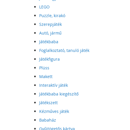
LEGO
Puzzle, kirakó
Szerepjáték
Autó, jármű
Játékbaba
Foglalkoztató, tanuló játék
Játékfigura
Plüss
Makett
Interaktív játék
Játékbaba kiegészítő
Játékszett
Kézműves játék
Babaház
Gyűjtögetős kártya