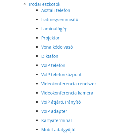
Irodai eszközök
Asztali telefon
Iratmegsemmisítő
Laminálógép
Projektor
Vonalkódolvasó
Diktafon
VoIP telefon
VoIP telefonközpont
Videokonferencia rendszer
Videokonferencia kamera
VoIP átjáró, irányító
VoIP adapter
Kártyaterminál
Mobil adatgyűjtő