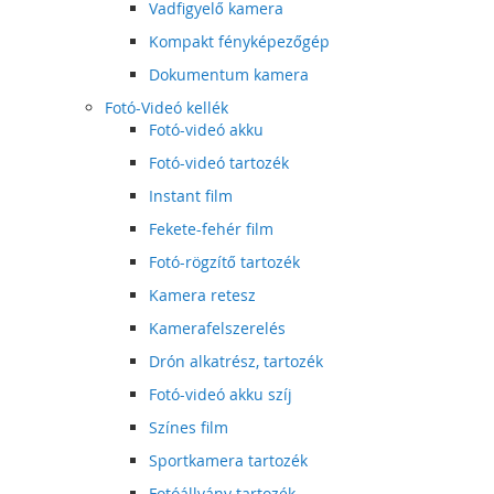
Vadfigyelő kamera
Kompakt fényképezőgép
Dokumentum kamera
Fotó-Videó kellék
Fotó-videó akku
Fotó-videó tartozék
Instant film
Fekete-fehér film
Fotó-rögzítő tartozék
Kamera retesz
Kamerafelszerelés
Drón alkatrész, tartozék
Fotó-videó akku szíj
Színes film
Sportkamera tartozék
Fotóállvány tartozék