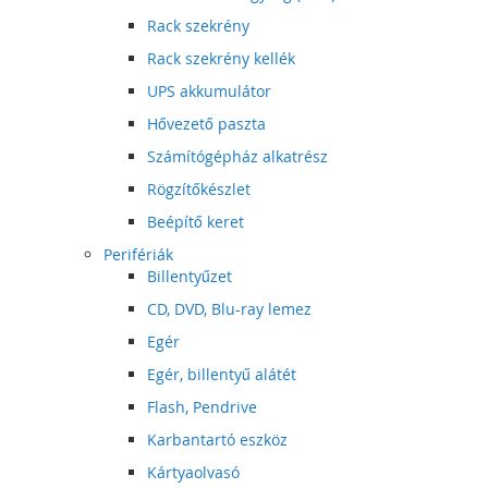
Rack szekrény
Rack szekrény kellék
UPS akkumulátor
Hővezető paszta
Számítógépház alkatrész
Rögzítőkészlet
Beépítő keret
Perifériák
Billentyűzet
CD, DVD, Blu-ray lemez
Egér
Egér, billentyű alátét
Flash, Pendrive
Karbantartó eszköz
Kártyaolvasó