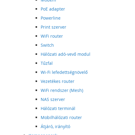
PoE adapter
Powerline
Print szerver
WiFi router
Switch
Hálózati adó-vevő modul
Tűzfal
Wi-Fi lefedettségnövelő
Vezetékes router
WiFi rendszer (Mesh)
NAS szerver
Hálózati terminál
Mobilhálózati router
Átjáró, irányító