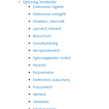
Egészség, testápolás
Elektromos fogkefe
Elektromos melegítő
Inhalátor, sótermék
Lázmérő, hőmérő
Masszírozó
Személymérleg
Vérnyomásmérő
Egészségápolási eszköz
Párásító
Pulzoximéter
Elektromos szájzuhany
Pulzusmérő
Hőmérő
Lábáztató
Alkoholszonda