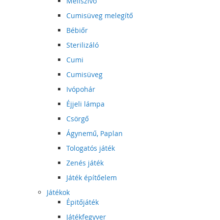
Mellszívó
Cumisüveg melegítő
Bébiőr
Sterilizáló
Cumi
Cumisüveg
Ivópohár
Éjjeli lámpa
Csörgő
Ágynemű, Paplan
Tologatós játék
Zenés játék
Játék építőelem
Játékok
Épitőjáték
Játékfegyver