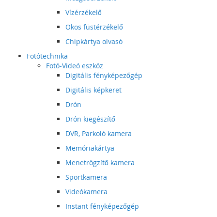
Vízérzékelő
Okos füstérzékelő
Chipkártya olvasó
Fotótechnika
Fotó-Videó eszköz
Digitális fényképezőgép
Digitális képkeret
Drón
Drón kiegészítő
DVR, Parkoló kamera
Memóriakártya
Menetrögzítő kamera
Sportkamera
Videókamera
Instant fényképezőgép