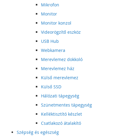
Mikrofon
Monitor
Monitor konzol
Videorögzítő eszköz
USB Hub
Webkamera
Merevlemez dokkoló
Merevlemez ház
Külső merevlemez
Külső SSD
Hálózati tápegység
Szünetmentes tápegység
Kelléktisztító készlet
Csatlakozó átalakító
Szépség és egészség