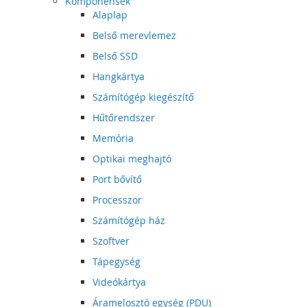
Komponensek
Alaplap
Belső merevlemez
Belső SSD
Hangkártya
Számítógép kiegészítő
Hűtőrendszer
Memória
Optikai meghajtó
Port bővítő
Processzor
Számítógép ház
Szoftver
Tápegység
Videókártya
Áramelosztó egység (PDU)