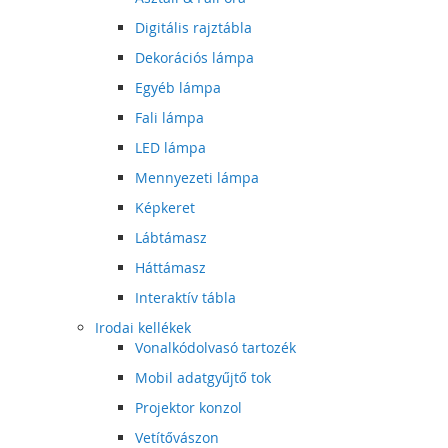
Digitális rajztábla
Dekorációs lámpa
Egyéb lámpa
Fali lámpa
LED lámpa
Mennyezeti lámpa
Képkeret
Lábtámasz
Háttámasz
Interaktív tábla
Irodai kellékek
Vonalkódolvasó tartozék
Mobil adatgyűjtő tok
Projektor konzol
Vetítővászon