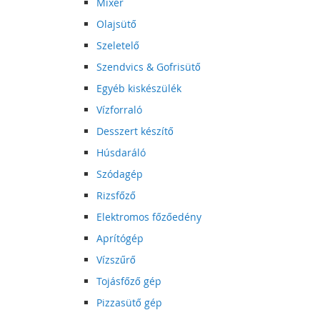
Mixer
Olajsütő
Szeletelő
Szendvics & Gofrisütő
Egyéb kiskészülék
Vízforraló
Desszert készítő
Húsdaráló
Szódagép
Rizsfőző
Elektromos főzőedény
Aprítógép
Vízszűrő
Tojásfőző gép
Pizzasütő gép