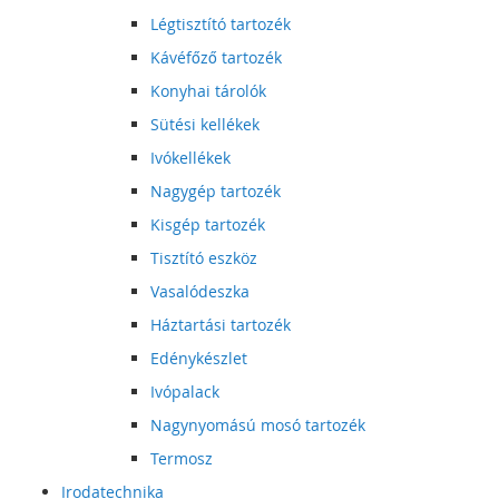
Légtisztító tartozék
Kávéfőző tartozék
Konyhai tárolók
Sütési kellékek
Ivókellékek
Nagygép tartozék
Kisgép tartozék
Tisztító eszköz
Vasalódeszka
Háztartási tartozék
Edénykészlet
Ivópalack
Nagynyomású mosó tartozék
Termosz
Irodatechnika