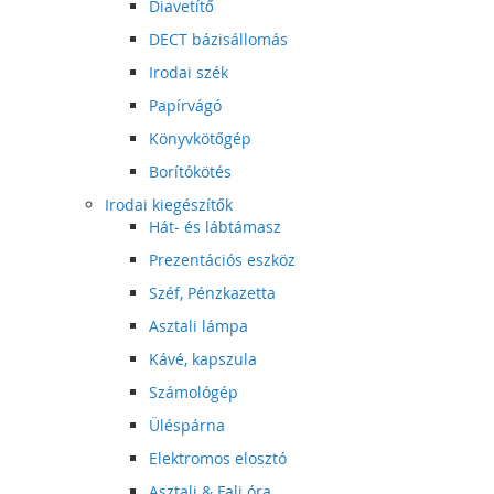
Diavetítő
DECT bázisállomás
Irodai szék
Papírvágó
Könyvkötőgép
Borítókötés
Irodai kiegészítők
Hát- és lábtámasz
Prezentációs eszköz
Széf, Pénzkazetta
Asztali lámpa
Kávé, kapszula
Számológép
Üléspárna
Elektromos elosztó
Asztali & Fali óra