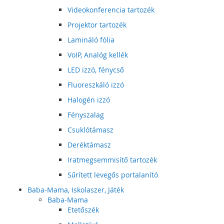
Videokonferencia tartozék
Projektor tartozék
Lamináló fólia
VoIP, Analóg kellék
LED izzó, fénycső
Fluoreszkáló izzó
Halogén izzó
Fényszalag
Csuklótámasz
Deréktámasz
Iratmegsemmisítő tartozék
Sűrített levegős portalanító
Baba-Mama, Iskolaszer, Játék
Baba-Mama
Etetőszék