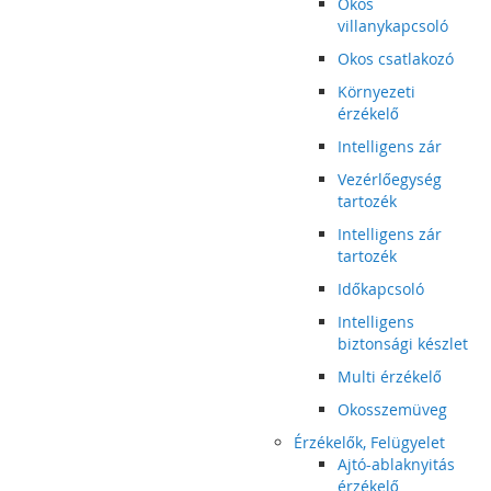
Okos
villanykapcsoló
Okos csatlakozó
Környezeti
érzékelő
Intelligens zár
Vezérlőegység
tartozék
Intelligens zár
tartozék
Időkapcsoló
Intelligens
biztonsági készlet
Multi érzékelő
Okosszemüveg
Érzékelők, Felügyelet
Ajtó-ablaknyitás
érzékelő