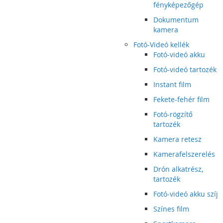
fényképezőgép
Dokumentum
kamera
Fotó-Videó kellék
Fotó-videó akku
Fotó-videó tartozék
Instant film
Fekete-fehér film
Fotó-rögzítő
tartozék
Kamera retesz
Kamerafelszerelés
Drón alkatrész,
tartozék
Fotó-videó akku szíj
Színes film