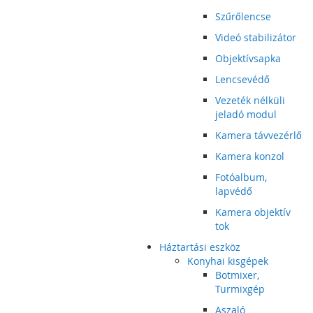
Szűrőlencse
Videó stabilizátor
Objektívsapka
Lencsevédő
Vezeték nélküli
jeladó modul
Kamera távvezérlő
Kamera konzol
Fotóalbum,
lapvédő
Kamera objektív
tok
Háztartási eszköz
Konyhai kisgépek
Botmixer,
Turmixgép
Aszaló