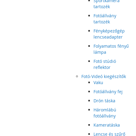
Sportkamera
tartozék
Fotóállvány
tartozék
Fényképezőgép
lencseadapter
Folyamatos fényű
lámpa
Fotó stúdió
reflektor
Fotó-Videó kiegészítők
Vaku
Fotóállvány fej
Drón táska
Háromlábú
fotóállvány
Kameratáska
Lencse és szűrő