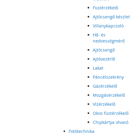
Füstérzékelő
Ajtócsengő készlet
Villanykapcsoló
Hő- és
nedvességmérő
Ajtócsengő
Ajtóvezérlő
Lakat
Páncélszekrény
Gázérzékelő
Mozgásérzékelő
Vízérzékelő
Okos füstérzékelő
Chipkártya olvasó
Fotótechnika