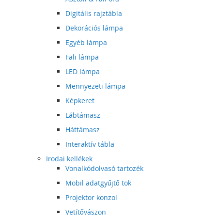
Digitális rajztábla
Dekorációs lámpa
Egyéb lámpa
Fali lámpa
LED lámpa
Mennyezeti lámpa
Képkeret
Lábtámasz
Háttámasz
Interaktív tábla
Irodai kellékek
Vonalkódolvasó tartozék
Mobil adatgyűjtő tok
Projektor konzol
Vetítővászon