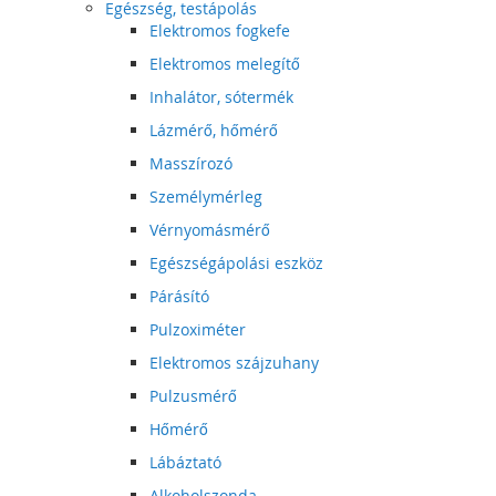
Egészség, testápolás
Elektromos fogkefe
Elektromos melegítő
Inhalátor, sótermék
Lázmérő, hőmérő
Masszírozó
Személymérleg
Vérnyomásmérő
Egészségápolási eszköz
Párásító
Pulzoximéter
Elektromos szájzuhany
Pulzusmérő
Hőmérő
Lábáztató
Alkoholszonda