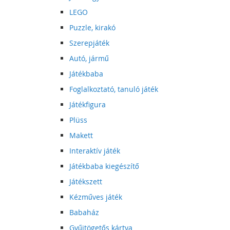
LEGO
Puzzle, kirakó
Szerepjáték
Autó, jármű
Játékbaba
Foglalkoztató, tanuló játék
Játékfigura
Plüss
Makett
Interaktív játék
Játékbaba kiegészítő
Játékszett
Kézműves játék
Babaház
Gyűjtögetős kártya