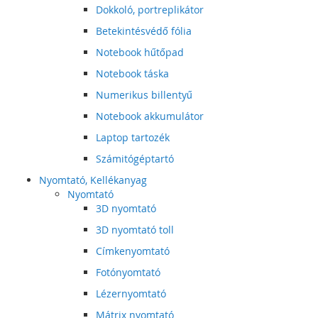
Dokkoló, portreplikátor
Betekintésvédő fólia
Notebook hűtőpad
Notebook táska
Numerikus billentyű
Notebook akkumulátor
Laptop tartozék
Számitógéptartó
Nyomtató, Kellékanyag
Nyomtató
3D nyomtató
3D nyomtató toll
Címkenyomtató
Fotónyomtató
Lézernyomtató
Mátrix nyomtató