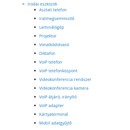
Irodai eszközök
Asztali telefon
Iratmegsemmisítő
Laminálógép
Projektor
Vonalkódolvasó
Diktafon
VoIP telefon
VoIP telefonközpont
Videokonferencia rendszer
Videokonferencia kamera
VoIP átjáró, irányító
VoIP adapter
Kártyaterminál
Mobil adatgyűjtő