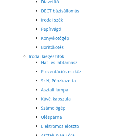
Diavetítő
DECT bázisállomás
Irodai szék
Papírvágó
Könyvkötőgép
Borítókötés
Irodai kiegészítők
Hát- és lábtámasz
Prezentációs eszköz
Széf, Pénzkazetta
Asztali lámpa
Kávé, kapszula
Számológép
Üléspárna
Elektromos elosztó
Asztali & Fali óra