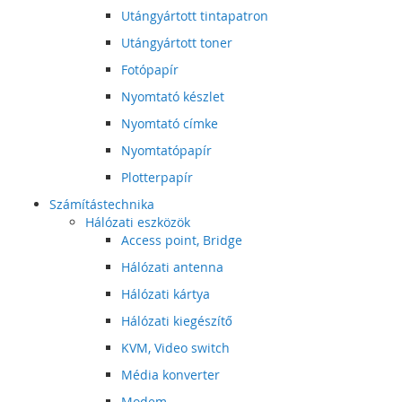
Utángyártott tintapatron
Utángyártott toner
Fotópapír
Nyomtató készlet
Nyomtató címke
Nyomtatópapír
Plotterpapír
Számítástechnika
Hálózati eszközök
Access point, Bridge
Hálózati antenna
Hálózati kártya
Hálózati kiegészítő
KVM, Video switch
Média konverter
Modem