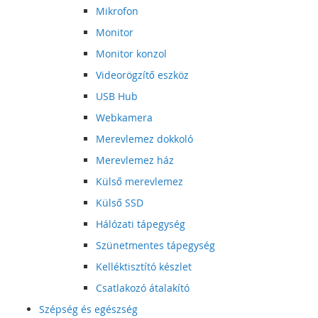
Mikrofon
Monitor
Monitor konzol
Videorögzítő eszköz
USB Hub
Webkamera
Merevlemez dokkoló
Merevlemez ház
Külső merevlemez
Külső SSD
Hálózati tápegység
Szünetmentes tápegység
Kelléktisztító készlet
Csatlakozó átalakító
Szépség és egészség