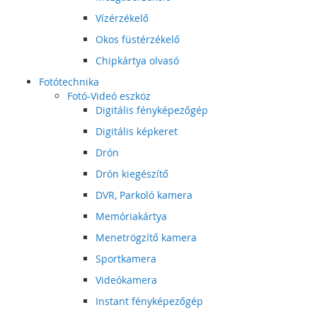
Vízérzékelő
Okos füstérzékelő
Chipkártya olvasó
Fotótechnika
Fotó-Videó eszköz
Digitális fényképezőgép
Digitális képkeret
Drón
Drón kiegészítő
DVR, Parkoló kamera
Memóriakártya
Menetrögzítő kamera
Sportkamera
Videókamera
Instant fényképezőgép