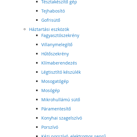
Tésztakészítő gép
Tejhabosító
Gofrisütő
Háztartási eszközök
Fagyasztószekrény
Villanymelegítő
Hűtőszekrény
Klímaberendezés
Légtisztító készülék
Mosogatógép
Mosógép
Mikrohullámú sütő
Páramentesítő
Konyhai szagelszívó
Porszívó
Kézi porszívó, elektromos seprű