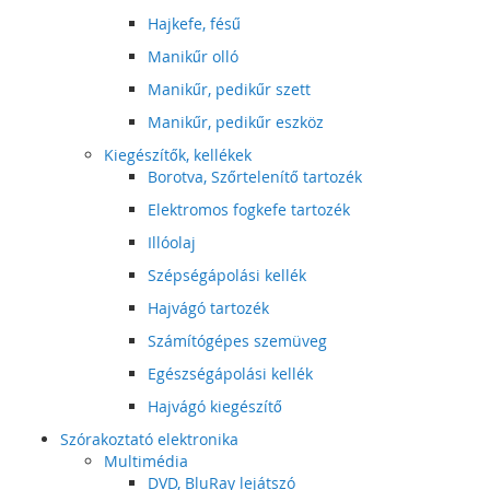
Hajkefe, fésű
Manikűr olló
Manikűr, pedikűr szett
Manikűr, pedikűr eszköz
Kiegészítők, kellékek
Borotva, Szőrtelenítő tartozék
Elektromos fogkefe tartozék
Illóolaj
Szépségápolási kellék
Hajvágó tartozék
Számítógépes szemüveg
Egészségápolási kellék
Hajvágó kiegészítő
Szórakoztató elektronika
Multimédia
DVD, BluRay lejátszó