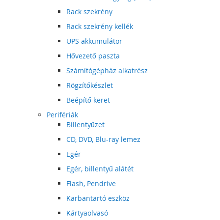
Rack szekrény
Rack szekrény kellék
UPS akkumulátor
Hővezető paszta
Számítógépház alkatrész
Rögzítőkészlet
Beépítő keret
Perifériák
Billentyűzet
CD, DVD, Blu-ray lemez
Egér
Egér, billentyű alátét
Flash, Pendrive
Karbantartó eszköz
Kártyaolvasó