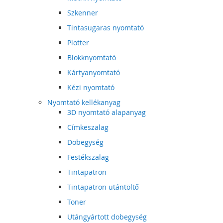
Szkenner
Tintasugaras nyomtató
Plotter
Blokknyomtató
Kártyanyomtató
Kézi nyomtató
Nyomtató kellékanyag
3D nyomtató alapanyag
Címkeszalag
Dobegység
Festékszalag
Tintapatron
Tintapatron utántöltő
Toner
Utángyártott dobegység