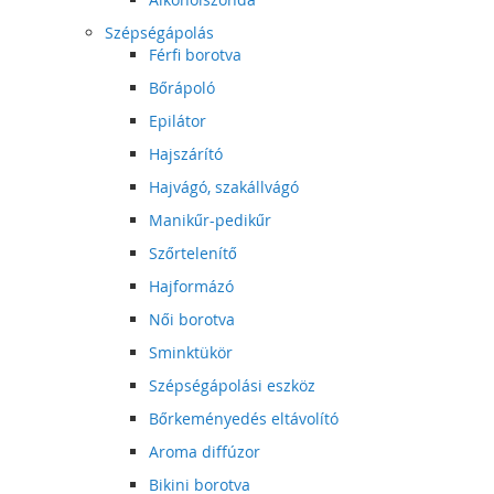
Szépségápolás
Férfi borotva
Bőrápoló
Epilátor
Hajszárító
Hajvágó, szakállvágó
Manikűr-pedikűr
Szőrtelenítő
Hajformázó
Női borotva
Sminktükör
Szépségápolási eszköz
Bőrkeményedés eltávolító
Aroma diffúzor
Bikini borotva