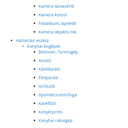
Kamera távvezérlő
Kamera konzol
Fotóalbum, lapvédő
Kamera objektív tok
Háztartási eszköz
Konyhai kisgépek
Botmixer, Turmixgép
Aszaló
Kávédaráló
Ételpároló
Grillsütő
Gyümölcscentrifuga
Kávéfőző
Kenyérpirító
Konyhai robotgép