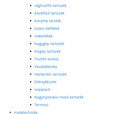
Légtisztító tartozék
Kávéfőző tartozék
Konyhai tárolók
Sütési kellékek
Ivókellékek
Nagygép tartozék
Kisgép tartozék
Tisztító eszköz
Vasalódeszka
Háztartási tartozék
Edénykészlet
Ivópalack
Nagynyomású mosó tartozék
Termosz
Irodatechnika