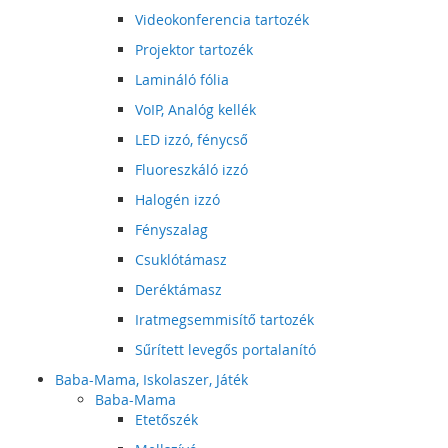
Videokonferencia tartozék
Projektor tartozék
Lamináló fólia
VoIP, Analóg kellék
LED izzó, fénycső
Fluoreszkáló izzó
Halogén izzó
Fényszalag
Csuklótámasz
Deréktámasz
Iratmegsemmisítő tartozék
Sűrített levegős portalanító
Baba-Mama, Iskolaszer, Játék
Baba-Mama
Etetőszék