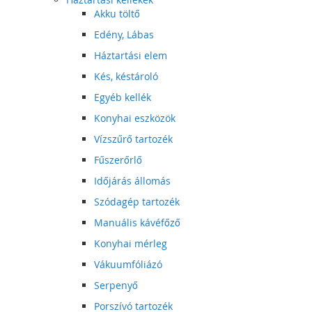
Akku töltő
Edény, Lábas
Háztartási elem
Kés, késtároló
Egyéb kellék
Konyhai eszközök
Vízszűrő tartozék
Fűszerőrlő
Időjárás állomás
Szódagép tartozék
Manuális kávéfőző
Konyhai mérleg
Vákuumfóliázó
Serpenyő
Porszívó tartozék