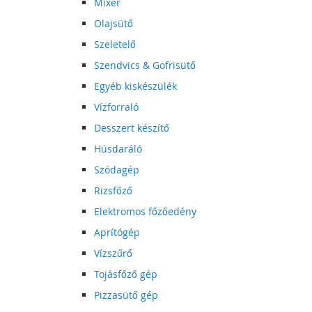
Mixer
Olajsütő
Szeletelő
Szendvics & Gofrisütő
Egyéb kiskészülék
Vízforraló
Desszert készítő
Húsdaráló
Szódagép
Rizsfőző
Elektromos főzőedény
Aprítógép
Vízszűrő
Tojásfőző gép
Pizzasütő gép