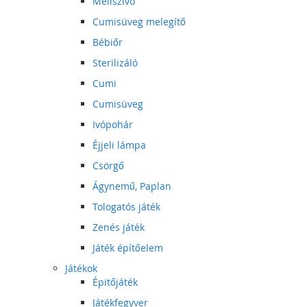
Mellszívó
Cumisüveg melegítő
Bébiőr
Sterilizáló
Cumi
Cumisüveg
Ivópohár
Éjjeli lámpa
Csörgő
Ágynemű, Paplan
Tologatós játék
Zenés játék
Játék építőelem
Játékok
Épitőjáték
Játékfegyver