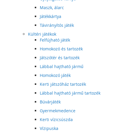
Maszk, álarc
Játékkártya
Távirányítós játék
Kültéri játékok
Felfújható játék
Homokozó és tartozék
Játszótér és tartozék
Lábbal hajtható jármű
Homokozó játék
Kerti játszóház tartozék
Lábbal hajtható jármű tartozék
Búvárjáték
Gyermekmedence
Kerti vízicsúszda
Vízipuska