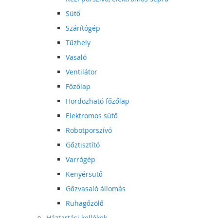
Sütő
Szárítógép
Tűzhely
Vasaló
Ventilátor
Főzőlap
Hordozható főzőlap
Elektromos sütő
Robotporszívó
Gőztisztító
Varrógép
Kenyérsütő
Gőzvasaló állomás
Ruhagőzölő
Háztartási kellékek