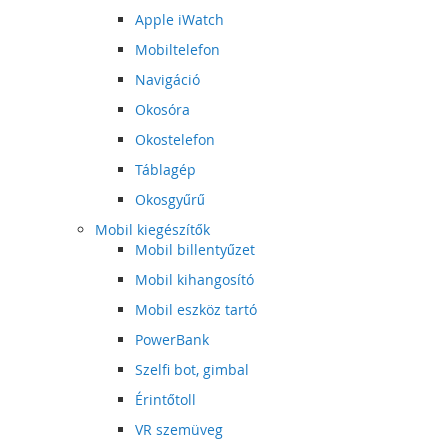
Apple iWatch
Mobiltelefon
Navigáció
Okosóra
Okostelefon
Táblagép
Okosgyűrű
Mobil kiegészítők
Mobil billentyűzet
Mobil kihangosító
Mobil eszköz tartó
PowerBank
Szelfi bot, gimbal
Érintőtoll
VR szemüveg