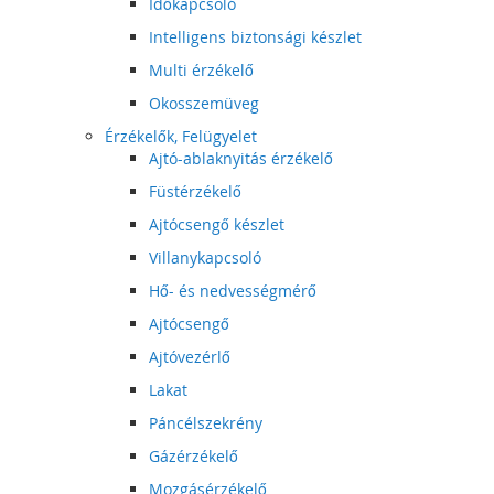
Időkapcsoló
Intelligens biztonsági készlet
Multi érzékelő
Okosszemüveg
Érzékelők, Felügyelet
Ajtó-ablaknyitás érzékelő
Füstérzékelő
Ajtócsengő készlet
Villanykapcsoló
Hő- és nedvességmérő
Ajtócsengő
Ajtóvezérlő
Lakat
Páncélszekrény
Gázérzékelő
Mozgásérzékelő