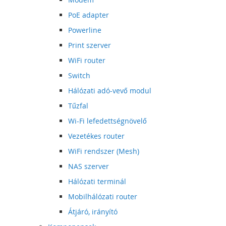
PoE adapter
Powerline
Print szerver
WiFi router
Switch
Hálózati adó-vevő modul
Tűzfal
Wi-Fi lefedettségnövelő
Vezetékes router
WiFi rendszer (Mesh)
NAS szerver
Hálózati terminál
Mobilhálózati router
Átjáró, irányító