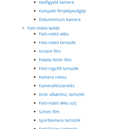
Vadfigyelő kamera
Kompakt fényképezőgép
Dokumentum kamera
Fotó-Videó kellék
Fotó-videó akku
Fotó-videó tartozék
Instant film
Fekete-fehér film
Fotó-rögzítő tartozék
Kamera retesz
Kamerafelszerelés
Drón alkatrész, tartozék
Fotó-videó akku szíj
Színes film
Sportkamera tartozék
Fotóállvány tartozék