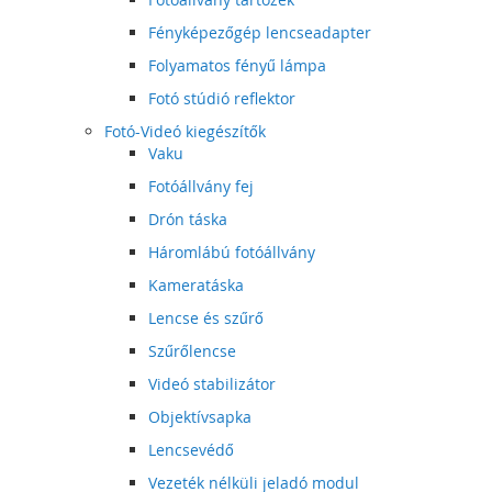
Fényképezőgép lencseadapter
Folyamatos fényű lámpa
Fotó stúdió reflektor
Fotó-Videó kiegészítők
Vaku
Fotóállvány fej
Drón táska
Háromlábú fotóállvány
Kameratáska
Lencse és szűrő
Szűrőlencse
Videó stabilizátor
Objektívsapka
Lencsevédő
Vezeték nélküli jeladó modul