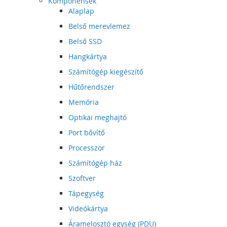
Komponensek
Alaplap
Belső merevlemez
Belső SSD
Hangkártya
Számítógép kiegészítő
Hűtőrendszer
Memória
Optikai meghajtó
Port bővítő
Processzor
Számítógép ház
Szoftver
Tápegység
Videókártya
Áramelosztó egység (PDU)