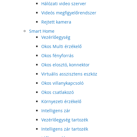
Hálózati video szerver
Videós megfigyelőrendszer
Rejtett kamera
Smart Home
Vezérlőegység
Okos Multi érzékelő
Okos fényforrás
Okos elosztó, konnektor
Virtuális asszisztens eszköz
Okos villanykapcsoló
Okos csatlakozó
Környezeti érzékelő
Intelligens zár
Vezérlőegység tartozék
Intelligens zár tartozék