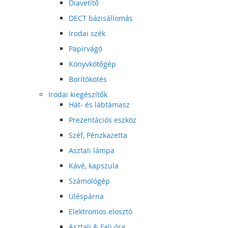
Diavetítő
DECT bázisállomás
Irodai szék
Papírvágó
Könyvkötőgép
Borítókötés
Irodai kiegészítők
Hát- és lábtámasz
Prezentációs eszköz
Széf, Pénzkazetta
Asztali lámpa
Kávé, kapszula
Számológép
Üléspárna
Elektromos elosztó
Asztali & Fali óra