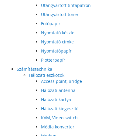
Utángyártott tintapatron
Utángyártott toner
Fotópapír
Nyomtató készlet
Nyomtató címke
Nyomtatópapír
Plotterpapír
Számítástechnika
Hálózati eszközök
Access point, Bridge
Hálózati antenna
Hálózati kártya
Hálózati kiegészítő
KVM, Video switch
Média konverter
Modem