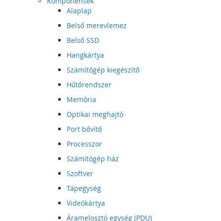
Komponensek
Alaplap
Belső merevlemez
Belső SSD
Hangkártya
Számítógép kiegészítő
Hűtőrendszer
Memória
Optikai meghajtó
Port bővítő
Processzor
Számítógép ház
Szoftver
Tápegység
Videókártya
Áramelosztó egység (PDU)