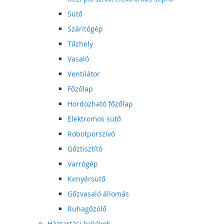
Sütő
Szárítógép
Tűzhely
Vasaló
Ventilátor
Főzőlap
Hordozható főzőlap
Elektromos sütő
Robotporszívó
Gőztisztító
Varrógép
Kenyérsütő
Gőzvasaló állomás
Ruhagőzölő
Háztartási kellékek