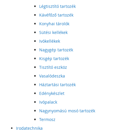
Légtisztító tartozék
Kávéfőző tartozék
Konyhai tárolók
Sütési kellékek
Ivókellékek
Nagygép tartozék
Kisgép tartozék
Tisztító eszköz
Vasalódeszka
Háztartási tartozék
Edénykészlet
Ivópalack
Nagynyomású mosó tartozék
Termosz
Irodatechnika