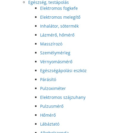
Egészség, testápolás
Elektromos fogkefe
Elektromos melegítő
Inhalátor, sótermék
Lázmérő, hőmérő
Masszírozó
Személymérleg
Vérnyomásmérő
Egészségápolási eszköz
Párásító
Pulzoximéter
Elektromos szájzuhany
Pulzusmérő
Hőmérő
Lábáztató
Alkoholszonda