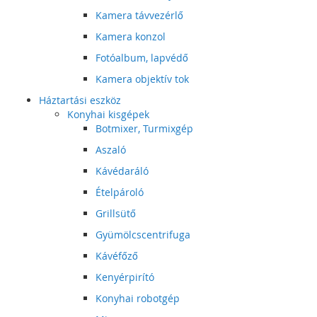
Kamera távvezérlő
Kamera konzol
Fotóalbum, lapvédő
Kamera objektív tok
Háztartási eszköz
Konyhai kisgépek
Botmixer, Turmixgép
Aszaló
Kávédaráló
Ételpároló
Grillsütő
Gyümölcscentrifuga
Kávéfőző
Kenyérpirító
Konyhai robotgép