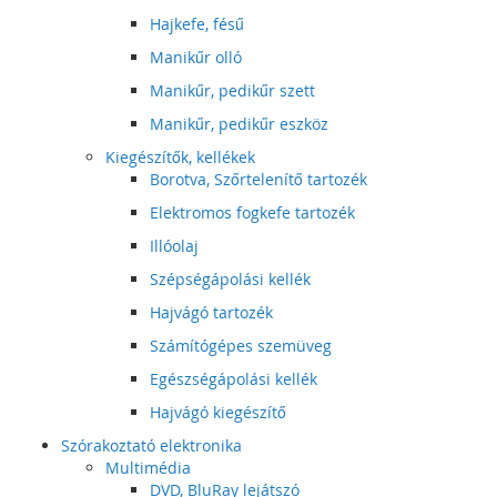
Hajkefe, fésű
Manikűr olló
Manikűr, pedikűr szett
Manikűr, pedikűr eszköz
Kiegészítők, kellékek
Borotva, Szőrtelenítő tartozék
Elektromos fogkefe tartozék
Illóolaj
Szépségápolási kellék
Hajvágó tartozék
Számítógépes szemüveg
Egészségápolási kellék
Hajvágó kiegészítő
Szórakoztató elektronika
Multimédia
DVD, BluRay lejátszó