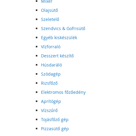
Mixer
Olajsütő
Szeletelő
Szendvics & Gofrisütő
Egyéb kiskészülék
Vízforraló
Desszert készítő
Húsdaráló
Szódagép
Rizsfőző
Elektromos főzőedény
Aprítógép
Vízszűrő
Tojásfőző gép
Pizzasütő gép