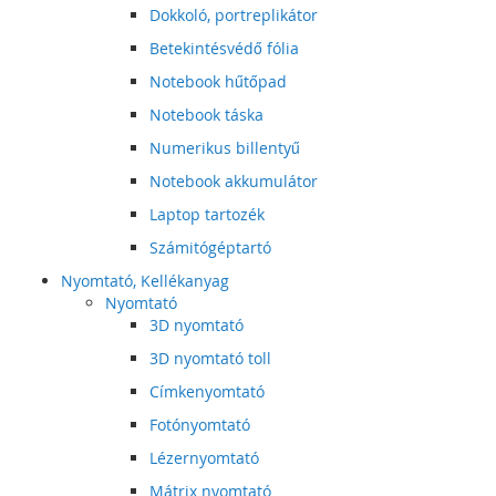
Dokkoló, portreplikátor
Betekintésvédő fólia
Notebook hűtőpad
Notebook táska
Numerikus billentyű
Notebook akkumulátor
Laptop tartozék
Számitógéptartó
Nyomtató, Kellékanyag
Nyomtató
3D nyomtató
3D nyomtató toll
Címkenyomtató
Fotónyomtató
Lézernyomtató
Mátrix nyomtató