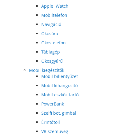
Apple iWatch
Mobiltelefon
Navigáció
Okosóra
Okostelefon
Táblagép
Okosgyűrű
Mobil kiegészítők
Mobil billentyűzet
Mobil kihangosító
Mobil eszköz tartó
PowerBank
Szelfi bot, gimbal
Érintőtoll
VR szemüveg