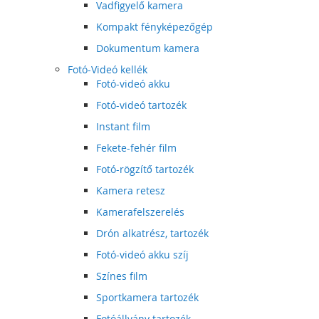
Vadfigyelő kamera
Kompakt fényképezőgép
Dokumentum kamera
Fotó-Videó kellék
Fotó-videó akku
Fotó-videó tartozék
Instant film
Fekete-fehér film
Fotó-rögzítő tartozék
Kamera retesz
Kamerafelszerelés
Drón alkatrész, tartozék
Fotó-videó akku szíj
Színes film
Sportkamera tartozék
Fotóállvány tartozék