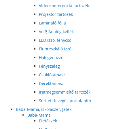
Videokonferencia tartozék
Projektor tartozék
Lamináló fólia
VoIP, Analóg kellék
LED izzó, fénycső
Fluoreszkáló izzó
Halogén izzó
Fényszalag
Csuklótámasz
Deréktámasz
Iratmegsemmisítő tartozék
Sűrített levegős portalanító
Baba-Mama, Iskolaszer, Játék
Baba-Mama
Etetőszék