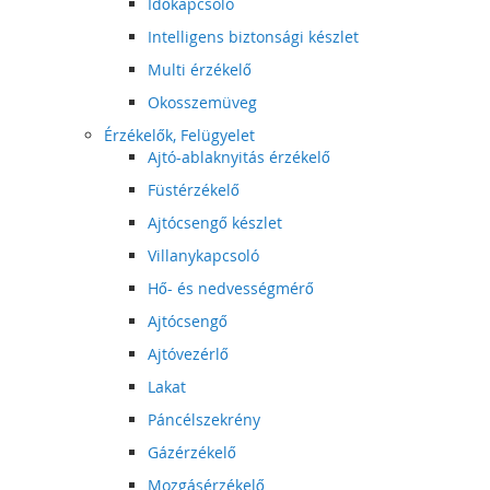
Időkapcsoló
Intelligens biztonsági készlet
Multi érzékelő
Okosszemüveg
Érzékelők, Felügyelet
Ajtó-ablaknyitás érzékelő
Füstérzékelő
Ajtócsengő készlet
Villanykapcsoló
Hő- és nedvességmérő
Ajtócsengő
Ajtóvezérlő
Lakat
Páncélszekrény
Gázérzékelő
Mozgásérzékelő