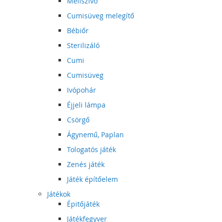
Mellszívó
Cumisüveg melegítő
Bébiőr
Sterilizáló
Cumi
Cumisüveg
Ivópohár
Éjjeli lámpa
Csörgő
Ágynemű, Paplan
Tologatós játék
Zenés játék
Játék építőelem
Játékok
Épitőjáték
Játékfegyver