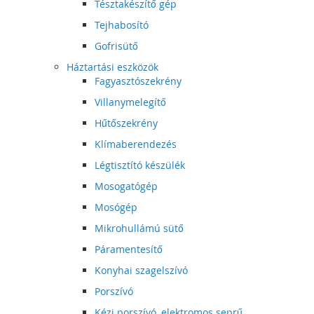
Tésztakészítő gép
Tejhabosító
Gofrisütő
Háztartási eszközök
Fagyasztószekrény
Villanymelegítő
Hűtőszekrény
Klímaberendezés
Légtisztító készülék
Mosogatógép
Mosógép
Mikrohullámú sütő
Páramentesítő
Konyhai szagelszívó
Porszívó
Kézi porszívó, elektromos seprű