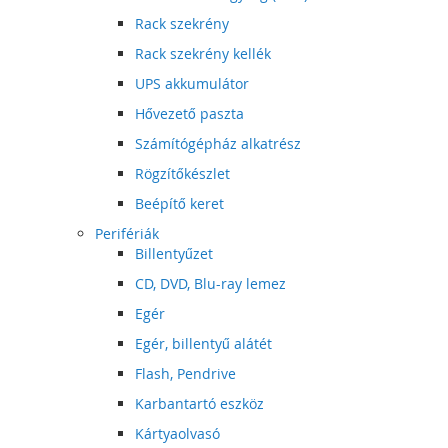
Rack szekrény
Rack szekrény kellék
UPS akkumulátor
Hővezető paszta
Számítógépház alkatrész
Rögzítőkészlet
Beépítő keret
Perifériák
Billentyűzet
CD, DVD, Blu-ray lemez
Egér
Egér, billentyű alátét
Flash, Pendrive
Karbantartó eszköz
Kártyaolvasó