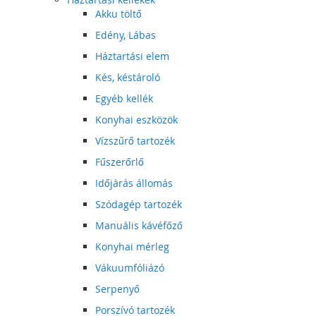
Akku töltő
Edény, Lábas
Háztartási elem
Kés, késtároló
Egyéb kellék
Konyhai eszközök
Vízszűrő tartozék
Fűszerőrlő
Időjárás állomás
Szódagép tartozék
Manuális kávéfőző
Konyhai mérleg
Vákuumfóliázó
Serpenyő
Porszívó tartozék