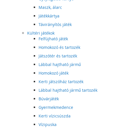
Maszk, álarc
Játékkártya
Távirányítós játék
Kültéri játékok
Felfújható játék
Homokozó és tartozék
Játszótér és tartozék
Lábbal hajtható jármű
Homokozó játék
Kerti játszóház tartozék
Lábbal hajtható jármű tartozék
Búvárjáték
Gyermekmedence
Kerti vízicsúszda
Vízipuska