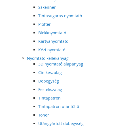
Szkenner
Tintasugaras nyomtató
Plotter
Blokknyomtató
Kártyanyomtató
Kézi nyomtató
Nyomtató kellékanyag
3D nyomtató alapanyag
Címkeszalag
Dobegység
Festékszalag
Tintapatron
Tintapatron utántöltő
Toner
Utángyártott dobegység