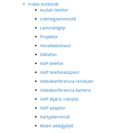
Irodai eszközök
Asztali telefon
Iratmegsemmisítő
Laminálógép
Projektor
Vonalkódolvasó
Diktafon
VoIP telefon
VoIP telefonközpont
Videokonferencia rendszer
Videokonferencia kamera
VoIP átjáró, irányító
VoIP adapter
Kártyaterminál
Mobil adatgyűjtő