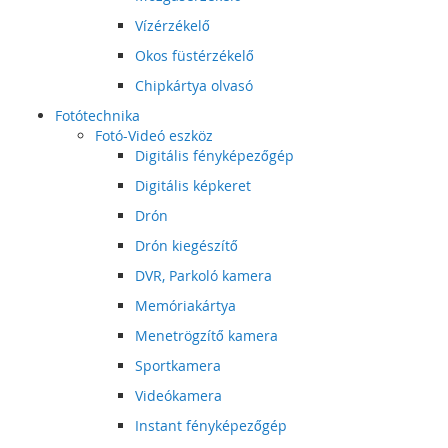
Vízérzékelő
Okos füstérzékelő
Chipkártya olvasó
Fotótechnika
Fotó-Videó eszköz
Digitális fényképezőgép
Digitális képkeret
Drón
Drón kiegészítő
DVR, Parkoló kamera
Memóriakártya
Menetrögzítő kamera
Sportkamera
Videókamera
Instant fényképezőgép