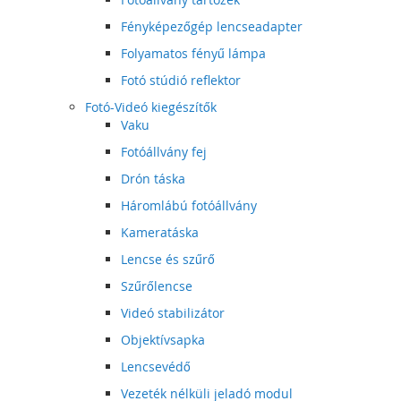
Fényképezőgép lencseadapter
Folyamatos fényű lámpa
Fotó stúdió reflektor
Fotó-Videó kiegészítők
Vaku
Fotóállvány fej
Drón táska
Háromlábú fotóállvány
Kameratáska
Lencse és szűrő
Szűrőlencse
Videó stabilizátor
Objektívsapka
Lencsevédő
Vezeték nélküli jeladó modul