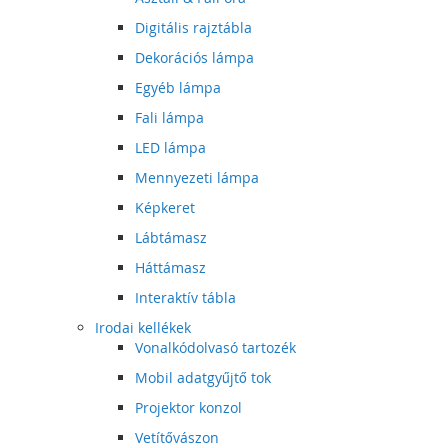
Digitális rajztábla
Dekorációs lámpa
Egyéb lámpa
Fali lámpa
LED lámpa
Mennyezeti lámpa
Képkeret
Lábtámasz
Háttámasz
Interaktív tábla
Irodai kellékek
Vonalkódolvasó tartozék
Mobil adatgyűjtő tok
Projektor konzol
Vetítővászon