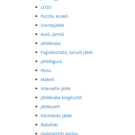
LEGO
Puzzle, kirakó
Szerepjáték
Autó, jármű
Játékbaba
Foglalkoztató, tanuló játék
Játékfigura
Plüss
Makett
Interaktív játék
Játékbaba kiegészítő
Játékszett
Kézműves játék
Babaház
Gyűjtögetős kártya