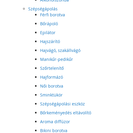
Szépségápolás
Férfi borotva
Bőrápoló
Epilátor
Hajszárító
Hajvágó, szakállvágó
Manikűr-pedikűr
Szőrtelenítő
Hajformázó
Női borotva
Sminktükör
Szépségápolási eszköz
Bőrkeményedés eltávolító
Aroma diffúzor
Bikini borotva