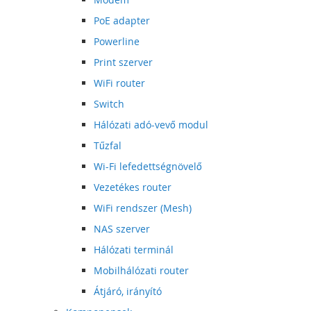
PoE adapter
Powerline
Print szerver
WiFi router
Switch
Hálózati adó-vevő modul
Tűzfal
Wi-Fi lefedettségnövelő
Vezetékes router
WiFi rendszer (Mesh)
NAS szerver
Hálózati terminál
Mobilhálózati router
Átjáró, irányító