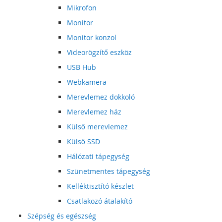
Mikrofon
Monitor
Monitor konzol
Videorögzítő eszköz
USB Hub
Webkamera
Merevlemez dokkoló
Merevlemez ház
Külső merevlemez
Külső SSD
Hálózati tápegység
Szünetmentes tápegység
Kelléktisztító készlet
Csatlakozó átalakító
Szépség és egészség