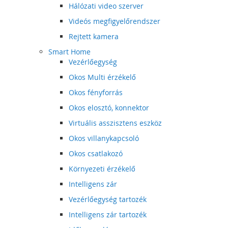
Hálózati video szerver
Videós megfigyelőrendszer
Rejtett kamera
Smart Home
Vezérlőegység
Okos Multi érzékelő
Okos fényforrás
Okos elosztó, konnektor
Virtuális asszisztens eszköz
Okos villanykapcsoló
Okos csatlakozó
Környezeti érzékelő
Intelligens zár
Vezérlőegység tartozék
Intelligens zár tartozék