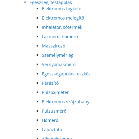
Egészség, testápolás
Elektromos fogkefe
Elektromos melegítő
Inhalátor, sótermék
Lázmérő, hőmérő
Masszírozó
Személymérleg
Vérnyomásmérő
Egészségápolási eszköz
Párásító
Pulzoximéter
Elektromos szájzuhany
Pulzusmérő
Hőmérő
Lábáztató
Alkoholszonda