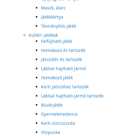
Maszk, álarc
Játékkártya
Távirányítós játék
Kültéri játékok
Felfújható játék
Homokozó és tartozék
Játszótér és tartozék
Lábbal hajtható jármű
Homokozó játék
Kerti játszóház tartozék
Lábbal hajtható jármű tartozék
Búvárjáték
Gyermekmedence
Kerti vízicsúszda
Vízipuska