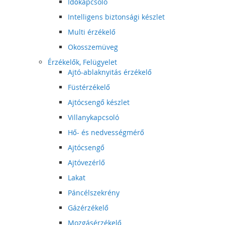
Időkapcsoló
Intelligens biztonsági készlet
Multi érzékelő
Okosszemüveg
Érzékelők, Felügyelet
Ajtó-ablaknyitás érzékelő
Füstérzékelő
Ajtócsengő készlet
Villanykapcsoló
Hő- és nedvességmérő
Ajtócsengő
Ajtóvezérlő
Lakat
Páncélszekrény
Gázérzékelő
Mozgásérzékelő