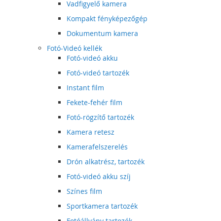
Vadfigyelő kamera
Kompakt fényképezőgép
Dokumentum kamera
Fotó-Videó kellék
Fotó-videó akku
Fotó-videó tartozék
Instant film
Fekete-fehér film
Fotó-rögzítő tartozék
Kamera retesz
Kamerafelszerelés
Drón alkatrész, tartozék
Fotó-videó akku szíj
Színes film
Sportkamera tartozék
Fotóállvány tartozék