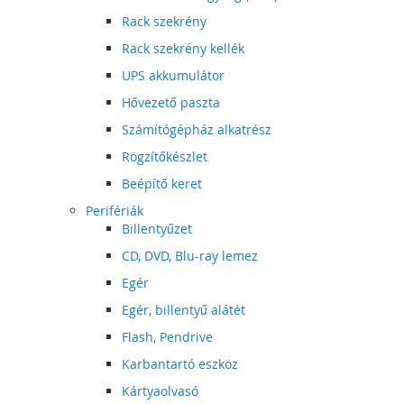
Rack szekrény
Rack szekrény kellék
UPS akkumulátor
Hővezető paszta
Számítógépház alkatrész
Rögzítőkészlet
Beépítő keret
Perifériák
Billentyűzet
CD, DVD, Blu-ray lemez
Egér
Egér, billentyű alátét
Flash, Pendrive
Karbantartó eszköz
Kártyaolvasó