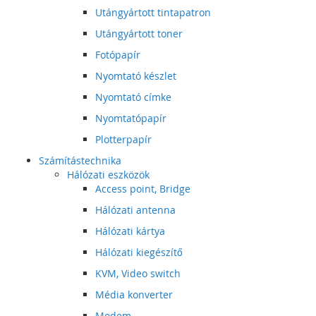
Utángyártott tintapatron
Utángyártott toner
Fotópapír
Nyomtató készlet
Nyomtató címke
Nyomtatópapír
Plotterpapír
Számítástechnika
Hálózati eszközök
Access point, Bridge
Hálózati antenna
Hálózati kártya
Hálózati kiegészítő
KVM, Video switch
Média konverter
Modem