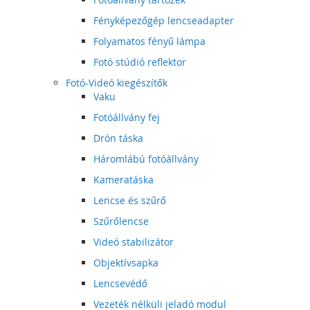
Fényképezőgép lencseadapter
Folyamatos fényű lámpa
Fotó stúdió reflektor
Fotó-Videó kiegészítők
Vaku
Fotóállvány fej
Drón táska
Háromlábú fotóállvány
Kameratáska
Lencse és szűrő
Szűrőlencse
Videó stabilizátor
Objektívsapka
Lencsevédő
Vezeték nélküli jeladó modul