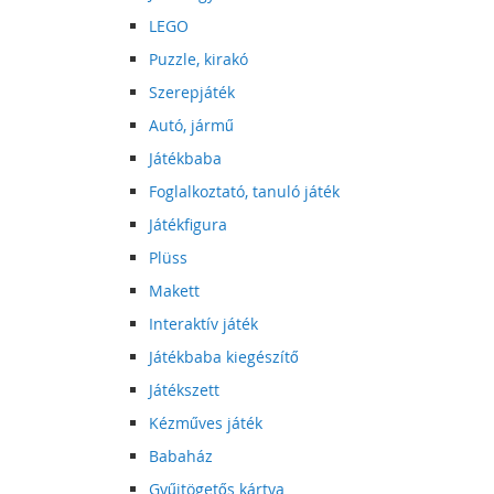
LEGO
Puzzle, kirakó
Szerepjáték
Autó, jármű
Játékbaba
Foglalkoztató, tanuló játék
Játékfigura
Plüss
Makett
Interaktív játék
Játékbaba kiegészítő
Játékszett
Kézműves játék
Babaház
Gyűjtögetős kártya