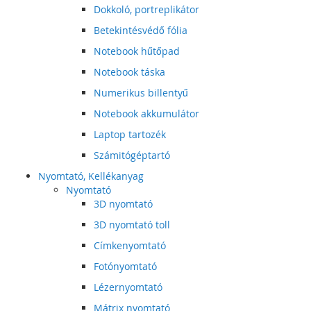
Dokkoló, portreplikátor
Betekintésvédő fólia
Notebook hűtőpad
Notebook táska
Numerikus billentyű
Notebook akkumulátor
Laptop tartozék
Számitógéptartó
Nyomtató, Kellékanyag
Nyomtató
3D nyomtató
3D nyomtató toll
Címkenyomtató
Fotónyomtató
Lézernyomtató
Mátrix nyomtató