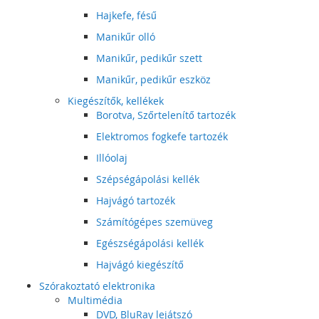
Hajkefe, fésű
Manikűr olló
Manikűr, pedikűr szett
Manikűr, pedikűr eszköz
Kiegészítők, kellékek
Borotva, Szőrtelenítő tartozék
Elektromos fogkefe tartozék
Illóolaj
Szépségápolási kellék
Hajvágó tartozék
Számítógépes szemüveg
Egészségápolási kellék
Hajvágó kiegészítő
Szórakoztató elektronika
Multimédia
DVD, BluRay lejátszó