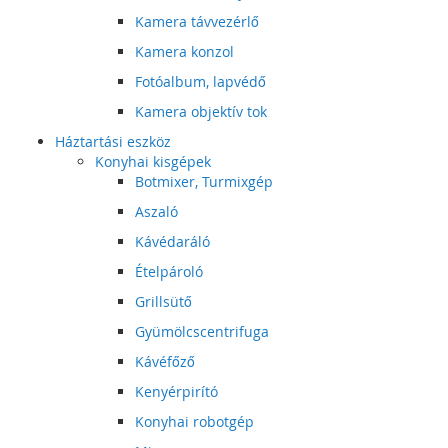
Kamera távvezérlő
Kamera konzol
Fotóalbum, lapvédő
Kamera objektív tok
Háztartási eszköz
Konyhai kisgépek
Botmixer, Turmixgép
Aszaló
Kávédaráló
Ételpároló
Grillsütő
Gyümölcscentrifuga
Kávéfőző
Kenyérpirító
Konyhai robotgép