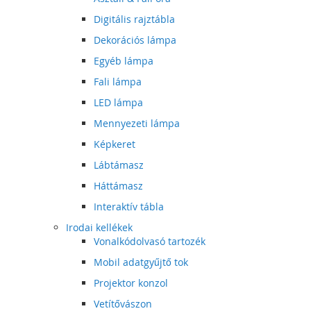
Digitális rajztábla
Dekorációs lámpa
Egyéb lámpa
Fali lámpa
LED lámpa
Mennyezeti lámpa
Képkeret
Lábtámasz
Háttámasz
Interaktív tábla
Irodai kellékek
Vonalkódolvasó tartozék
Mobil adatgyűjtő tok
Projektor konzol
Vetítővászon