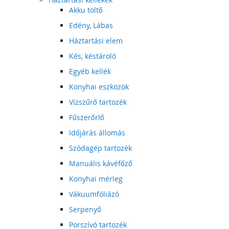
Akku töltő
Edény, Lábas
Háztartási elem
Kés, késtároló
Egyéb kellék
Konyhai eszközök
Vízszűrő tartozék
Fűszerőrlő
Időjárás állomás
Szódagép tartozék
Manuális kávéfőző
Konyhai mérleg
Vákuumfóliázó
Serpenyő
Porszívó tartozék