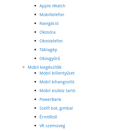
Apple iWatch
Mobiltelefon
Navigáció
Okosóra
Okostelefon
Táblagép
Okosgyűrű
Mobil kiegészítők
Mobil billentyűzet
Mobil kihangosító
Mobil eszköz tartó
PowerBank
Szelfi bot, gimbal
Érintőtoll
VR szemüveg