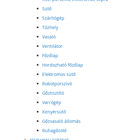
Sütő
Szárítógép
Tűzhely
Vasaló
Ventilátor
Főzőlap
Hordozható főzőlap
Elektromos sütő
Robotporszívó
Gőztisztító
Varrógép
Kenyérsütő
Gőzvasaló állomás
Ruhagőzölő
Háztartási kellékek