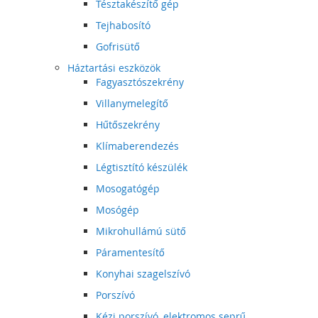
Tésztakészítő gép
Tejhabosító
Gofrisütő
Háztartási eszközök
Fagyasztószekrény
Villanymelegítő
Hűtőszekrény
Klímaberendezés
Légtisztító készülék
Mosogatógép
Mosógép
Mikrohullámú sütő
Páramentesítő
Konyhai szagelszívó
Porszívó
Kézi porszívó, elektromos seprű