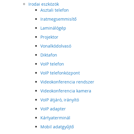
Irodai eszközök
Asztali telefon
Iratmegsemmisítő
Laminálógép
Projektor
Vonalkódolvasó
Diktafon
VoIP telefon
VoIP telefonközpont
Videokonferencia rendszer
Videokonferencia kamera
VoIP átjáró, irányító
VoIP adapter
Kártyaterminál
Mobil adatgyűjtő