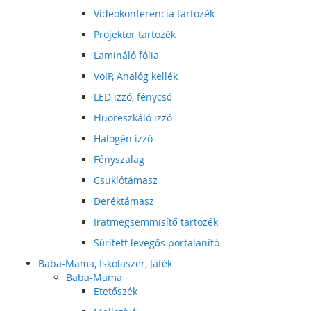
Videokonferencia tartozék
Projektor tartozék
Lamináló fólia
VoIP, Analóg kellék
LED izzó, fénycső
Fluoreszkáló izzó
Halogén izzó
Fényszalag
Csuklótámasz
Deréktámasz
Iratmegsemmisítő tartozék
Sűrített levegős portalanító
Baba-Mama, Iskolaszer, Játék
Baba-Mama
Etetőszék