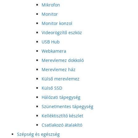
Mikrofon
Monitor
Monitor konzol
Videorögzítő eszköz
USB Hub
Webkamera
Merevlemez dokkoló
Merevlemez ház
Külső merevlemez
Külső SSD
Hálózati tápegység
Szünetmentes tápegység
Kelléktisztító készlet
Csatlakozó átalakító
Szépség és egészség