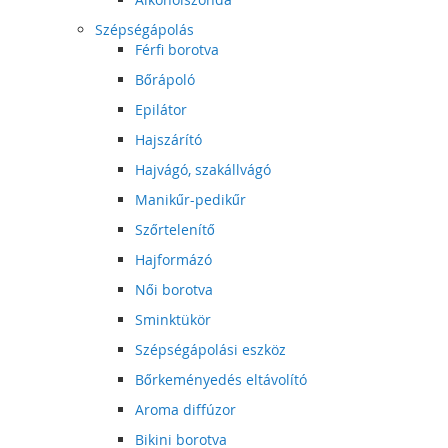
Szépségápolás
Férfi borotva
Bőrápoló
Epilátor
Hajszárító
Hajvágó, szakállvágó
Manikűr-pedikűr
Szőrtelenítő
Hajformázó
Női borotva
Sminktükör
Szépségápolási eszköz
Bőrkeményedés eltávolító
Aroma diffúzor
Bikini borotva