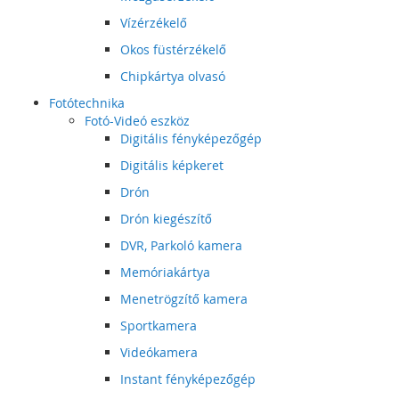
Vízérzékelő
Okos füstérzékelő
Chipkártya olvasó
Fotótechnika
Fotó-Videó eszköz
Digitális fényképezőgép
Digitális képkeret
Drón
Drón kiegészítő
DVR, Parkoló kamera
Memóriakártya
Menetrögzítő kamera
Sportkamera
Videókamera
Instant fényképezőgép