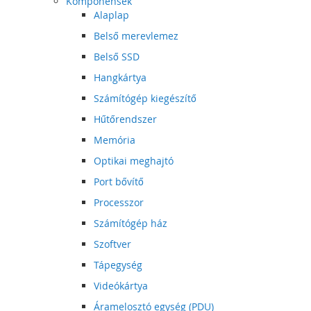
Komponensek
Alaplap
Belső merevlemez
Belső SSD
Hangkártya
Számítógép kiegészítő
Hűtőrendszer
Memória
Optikai meghajtó
Port bővítő
Processzor
Számítógép ház
Szoftver
Tápegység
Videókártya
Áramelosztó egység (PDU)