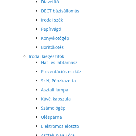
Diavetítő
DECT bázisállomás
Irodai szék
Papírvágó
Könyvkötőgép
Borítókötés
Irodai kiegészítők
Hát- és lábtámasz
Prezentációs eszköz
Széf, Pénzkazetta
Asztali lámpa
Kávé, kapszula
Számológép
Üléspárna
Elektromos elosztó
Asztali & Fali óra