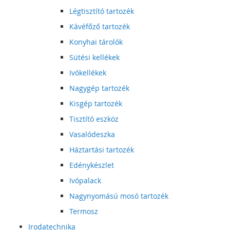
Légtisztító tartozék
Kávéfőző tartozék
Konyhai tárolók
Sütési kellékek
Ivókellékek
Nagygép tartozék
Kisgép tartozék
Tisztító eszköz
Vasalódeszka
Háztartási tartozék
Edénykészlet
Ivópalack
Nagynyomású mosó tartozék
Termosz
Irodatechnika