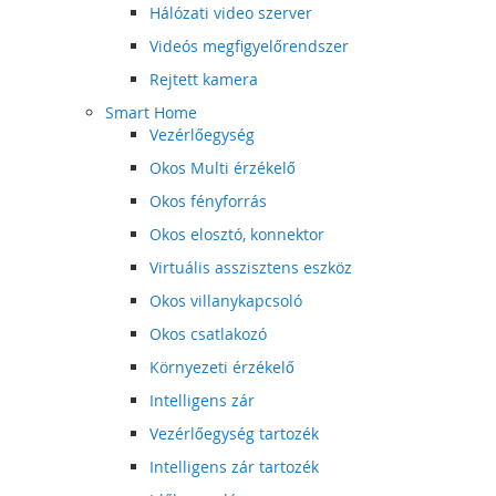
Hálózati video szerver
Videós megfigyelőrendszer
Rejtett kamera
Smart Home
Vezérlőegység
Okos Multi érzékelő
Okos fényforrás
Okos elosztó, konnektor
Virtuális asszisztens eszköz
Okos villanykapcsoló
Okos csatlakozó
Környezeti érzékelő
Intelligens zár
Vezérlőegység tartozék
Intelligens zár tartozék