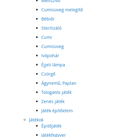
Mellszívó
Cumisüveg melegítő
Bébiőr
Sterilizáló
Cumi
Cumisüveg
Ivópohár
Éjjeli lámpa
Csörgő
Ágynemű, Paplan
Tologatós játék
Zenés játék
Játék építőelem
Játékok
Épitőjáték
Játékfegyver