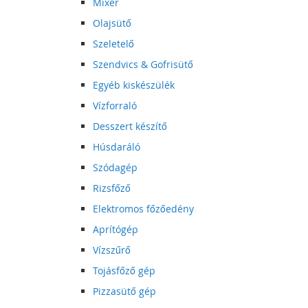
Mixer
Olajsütő
Szeletelő
Szendvics & Gofrisütő
Egyéb kiskészülék
Vízforraló
Desszert készítő
Húsdaráló
Szódagép
Rizsfőző
Elektromos főzőedény
Aprítógép
Vízszűrő
Tojásfőző gép
Pizzasütő gép