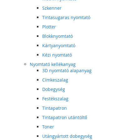
Szkenner
Tintasugaras nyomtató
Plotter
Blokknyomtató
Kártyanyomtató
Kézi nyomtató
Nyomtató kellékanyag
3D nyomtató alapanyag
Címkeszalag
Dobegység
Festékszalag
Tintapatron
Tintapatron utántöltő
Toner
Utángyártott dobegység