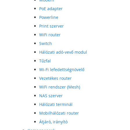
PoE adapter
Powerline
Print szerver
WiFi router
Switch
Hálózati adó-vevő modul
Tűzfal
Wi-Fi lefedettségnövelő
Vezetékes router
WiFi rendszer (Mesh)
NAS szerver
Hálózati terminál
Mobilhálózati router
Átjáró, irányító