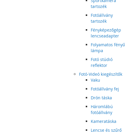
Sportkamera
tartozék
Fotóállvány
tartozék
Fényképezőgép
lencseadapter
Folyamatos fényű
lámpa
Fotó stúdió
reflektor
Fotó-Videó kiegészítők
Vaku
Fotóállvány fej
Drón táska
Háromlábú
fotóállvány
Kameratáska
Lencse és szűrő