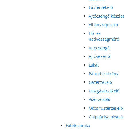
Füstérzékelő
Ajtócsengő készlet
Villanykapcsoló
Hő- és
nedvességmérő
Ajtócsengő
Ajtóvezérlő
Lakat
Páncélszekrény
Gázérzékelő
Mozgásérzékelő
Vízérzékelő
Okos füstérzékelő
Chipkártya olvasó
Fotótechnika