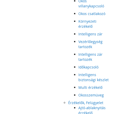
Okos
villanykapcsoló
Okos csatlakozó
Környezeti
érzékelő
Intelligens zár
Vezérlőegység
tartozék
Intelligens zár
tartozék
Időkapcsoló
Intelligens
biztonsági készlet
Multi érzékelő
Okosszemüveg
Érzékelők, Felügyelet
Ajtó-ablaknyitás
érzékelő