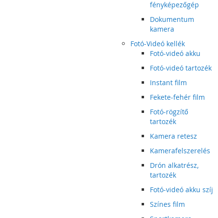
fényképezőgép
Dokumentum
kamera
Fotó-Videó kellék
Fotó-videó akku
Fotó-videó tartozék
Instant film
Fekete-fehér film
Fotó-rögzítő
tartozék
Kamera retesz
Kamerafelszerelés
Drón alkatrész,
tartozék
Fotó-videó akku szíj
Színes film