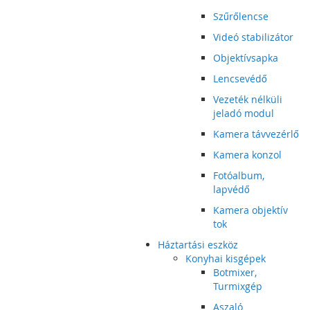
Szűrőlencse
Videó stabilizátor
Objektívsapka
Lencsevédő
Vezeték nélküli
jeladó modul
Kamera távvezérlő
Kamera konzol
Fotóalbum,
lapvédő
Kamera objektív
tok
Háztartási eszköz
Konyhai kisgépek
Botmixer,
Turmixgép
Aszaló