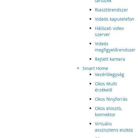
tartozék
Riasztórendszer
Videós kaputelefon
Hálózati video
szerver
Videós
megfigyelőrendszer
Rejtett kamera
Smart Home
Vezérlőegység
Okos Multi
érzékelő
Okos fényforrás
Okos elosztó,
konnektor
Virtuális
asszisztens eszköz