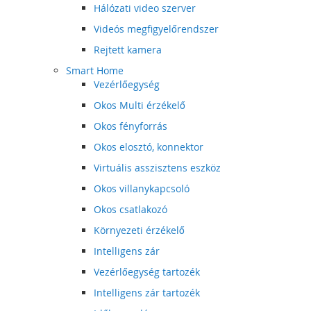
Hálózati video szerver
Videós megfigyelőrendszer
Rejtett kamera
Smart Home
Vezérlőegység
Okos Multi érzékelő
Okos fényforrás
Okos elosztó, konnektor
Virtuális asszisztens eszköz
Okos villanykapcsoló
Okos csatlakozó
Környezeti érzékelő
Intelligens zár
Vezérlőegység tartozék
Intelligens zár tartozék