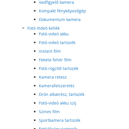
Vadfigyelő kamera
Kompakt fényképezőgép
Dokumentum kamera
Fotó-Videó kellék
Fotó-videó akku
Fotó-videó tartozék
Instant film
Fekete-fehér film
Fotó-rögzítő tartozék
Kamera retesz
Kamerafelszerelés
Drón alkatrész, tartozék
Fotó-videó akku szíj
Színes film
Sportkamera tartozék
Fotóállvány tartozék