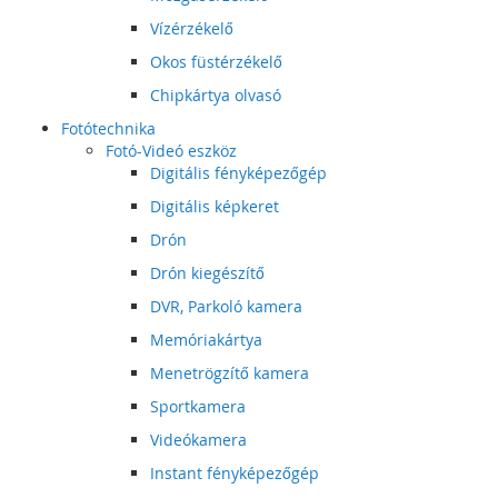
Vízérzékelő
Okos füstérzékelő
Chipkártya olvasó
Fotótechnika
Fotó-Videó eszköz
Digitális fényképezőgép
Digitális képkeret
Drón
Drón kiegészítő
DVR, Parkoló kamera
Memóriakártya
Menetrögzítő kamera
Sportkamera
Videókamera
Instant fényképezőgép