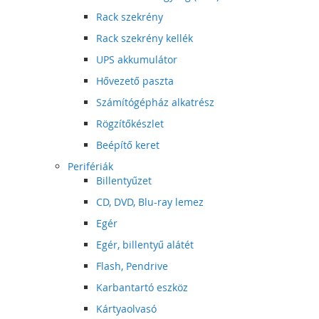
Rack szekrény
Rack szekrény kellék
UPS akkumulátor
Hővezető paszta
Számítógépház alkatrész
Rögzítőkészlet
Beépítő keret
Perifériák
Billentyűzet
CD, DVD, Blu-ray lemez
Egér
Egér, billentyű alátét
Flash, Pendrive
Karbantartó eszköz
Kártyaolvasó