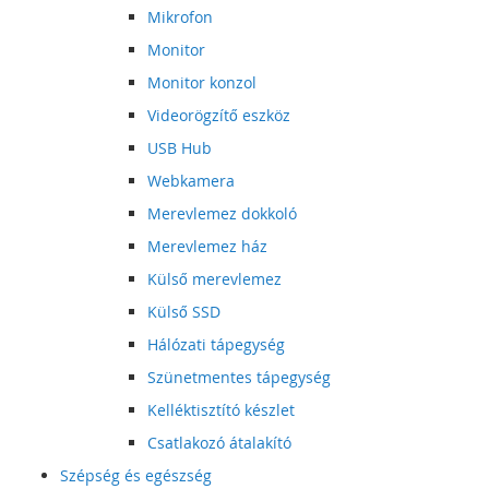
Mikrofon
Monitor
Monitor konzol
Videorögzítő eszköz
USB Hub
Webkamera
Merevlemez dokkoló
Merevlemez ház
Külső merevlemez
Külső SSD
Hálózati tápegység
Szünetmentes tápegység
Kelléktisztító készlet
Csatlakozó átalakító
Szépség és egészség