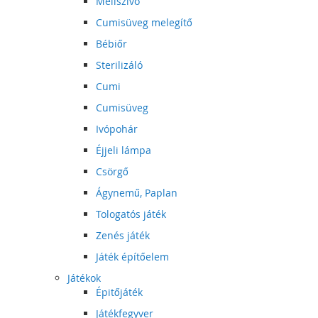
Mellszívó
Cumisüveg melegítő
Bébiőr
Sterilizáló
Cumi
Cumisüveg
Ivópohár
Éjjeli lámpa
Csörgő
Ágynemű, Paplan
Tologatós játék
Zenés játék
Játék építőelem
Játékok
Épitőjáték
Játékfegyver