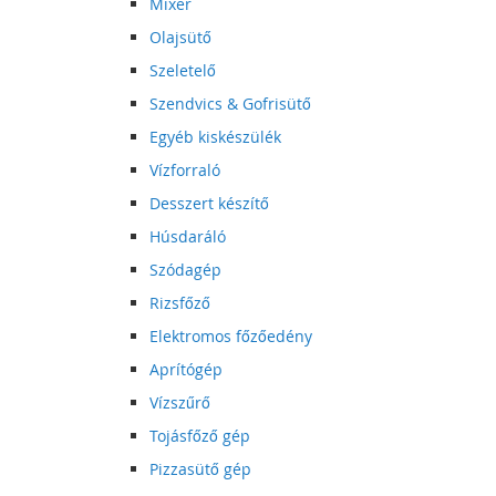
Mixer
Olajsütő
Szeletelő
Szendvics & Gofrisütő
Egyéb kiskészülék
Vízforraló
Desszert készítő
Húsdaráló
Szódagép
Rizsfőző
Elektromos főzőedény
Aprítógép
Vízszűrő
Tojásfőző gép
Pizzasütő gép