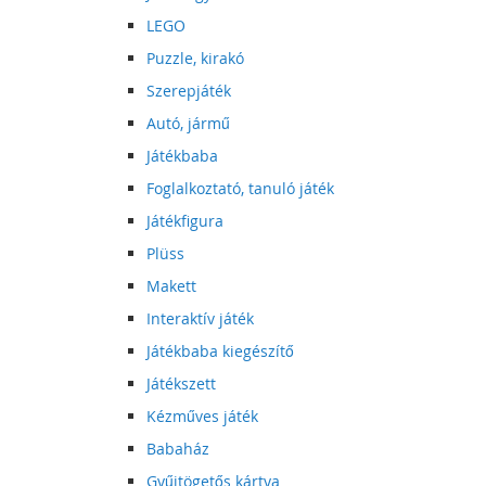
LEGO
Puzzle, kirakó
Szerepjáték
Autó, jármű
Játékbaba
Foglalkoztató, tanuló játék
Játékfigura
Plüss
Makett
Interaktív játék
Játékbaba kiegészítő
Játékszett
Kézműves játék
Babaház
Gyűjtögetős kártya