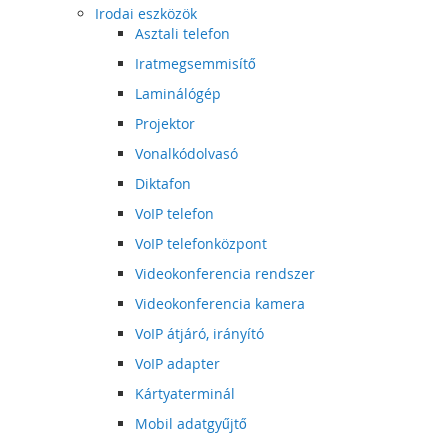
Irodai eszközök
Asztali telefon
Iratmegsemmisítő
Laminálógép
Projektor
Vonalkódolvasó
Diktafon
VoIP telefon
VoIP telefonközpont
Videokonferencia rendszer
Videokonferencia kamera
VoIP átjáró, irányító
VoIP adapter
Kártyaterminál
Mobil adatgyűjtő