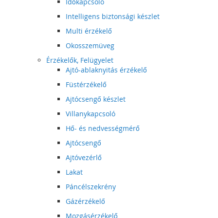
Időkapcsoló
Intelligens biztonsági készlet
Multi érzékelő
Okosszemüveg
Érzékelők, Felügyelet
Ajtó-ablaknyitás érzékelő
Füstérzékelő
Ajtócsengő készlet
Villanykapcsoló
Hő- és nedvességmérő
Ajtócsengő
Ajtóvezérlő
Lakat
Páncélszekrény
Gázérzékelő
Mozgásérzékelő