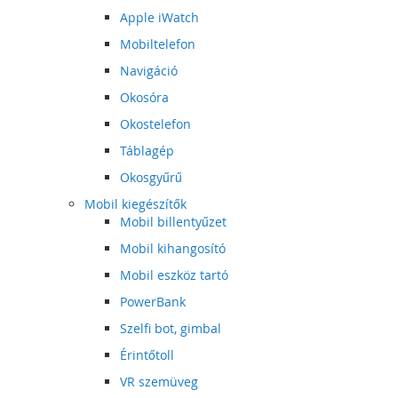
Apple iWatch
Mobiltelefon
Navigáció
Okosóra
Okostelefon
Táblagép
Okosgyűrű
Mobil kiegészítők
Mobil billentyűzet
Mobil kihangosító
Mobil eszköz tartó
PowerBank
Szelfi bot, gimbal
Érintőtoll
VR szemüveg