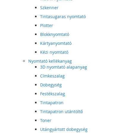
Szkenner
Tintasugaras nyomtató
Plotter
Blokknyomtató
Kártyanyomtató
Kézi nyomtató
Nyomtató kellékanyag
3D nyomtató alapanyag
Címkeszalag
Dobegység
Festékszalag
Tintapatron
Tintapatron utántöltő
Toner
Utángyártott dobegység