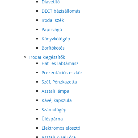
Diavetítő
DECT bázisállomás
Irodai szék
Papírvágó
Könyvkötőgép
Borítókötés
Irodai kiegészítők
Hát- és lábtámasz
Prezentációs eszköz
Széf, Pénzkazetta
Asztali lámpa
Kávé, kapszula
Számológép
Üléspárna
Elektromos elosztó
Asztali & Fali óra