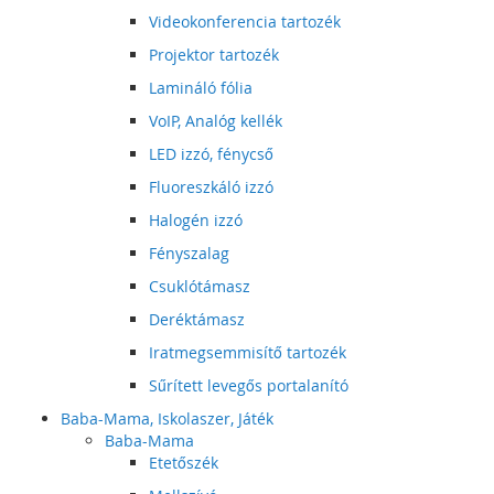
Videokonferencia tartozék
Projektor tartozék
Lamináló fólia
VoIP, Analóg kellék
LED izzó, fénycső
Fluoreszkáló izzó
Halogén izzó
Fényszalag
Csuklótámasz
Deréktámasz
Iratmegsemmisítő tartozék
Sűrített levegős portalanító
Baba-Mama, Iskolaszer, Játék
Baba-Mama
Etetőszék