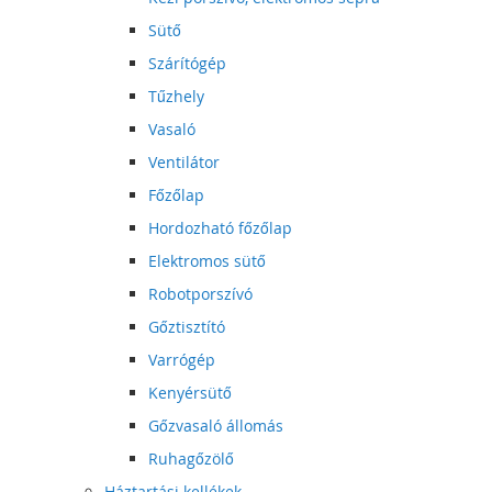
Sütő
Szárítógép
Tűzhely
Vasaló
Ventilátor
Főzőlap
Hordozható főzőlap
Elektromos sütő
Robotporszívó
Gőztisztító
Varrógép
Kenyérsütő
Gőzvasaló állomás
Ruhagőzölő
Háztartási kellékek