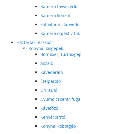
Kamera távvezérlő
Kamera konzol
Fotóalbum, lapvédő
Kamera objektív tok
Háztartási eszköz
Konyhai kisgépek
Botmixer, Turmixgép
Aszaló
Kávédaráló
Ételpároló
Grillsütő
Gyümölcscentrifuga
Kávéfőző
Kenyérpirító
Konyhai robotgép