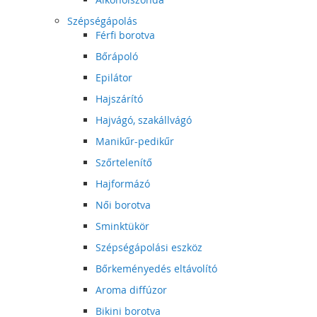
Szépségápolás
Férfi borotva
Bőrápoló
Epilátor
Hajszárító
Hajvágó, szakállvágó
Manikűr-pedikűr
Szőrtelenítő
Hajformázó
Női borotva
Sminktükör
Szépségápolási eszköz
Bőrkeményedés eltávolító
Aroma diffúzor
Bikini borotva