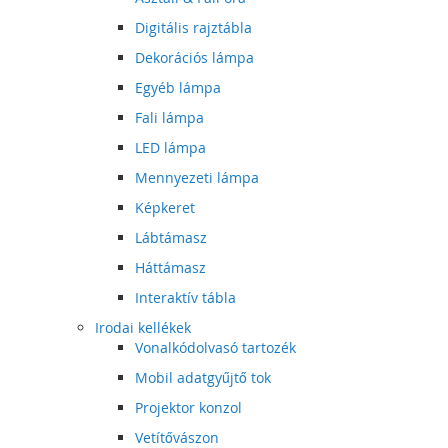
Digitális rajztábla
Dekorációs lámpa
Egyéb lámpa
Fali lámpa
LED lámpa
Mennyezeti lámpa
Képkeret
Lábtámasz
Háttámasz
Interaktív tábla
Irodai kellékek
Vonalkódolvasó tartozék
Mobil adatgyűjtő tok
Projektor konzol
Vetítővászon