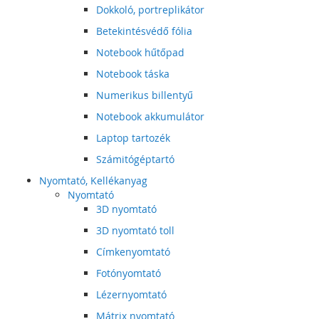
Dokkoló, portreplikátor
Betekintésvédő fólia
Notebook hűtőpad
Notebook táska
Numerikus billentyű
Notebook akkumulátor
Laptop tartozék
Számitógéptartó
Nyomtató, Kellékanyag
Nyomtató
3D nyomtató
3D nyomtató toll
Címkenyomtató
Fotónyomtató
Lézernyomtató
Mátrix nyomtató