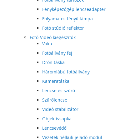
Fényképezőgép lencseadapter
Folyamatos fényű lámpa
Fotó stúdió reflektor
Fotó-Videó kiegészítők
Vaku
Fotóállvány fej
Drón táska
Háromlábú fotóállvány
Kameratáska
Lencse és szűrő
Szűrőlencse
Videó stabilizátor
Objektívsapka
Lencsevédő
Vezeték nélküli jeladó modul