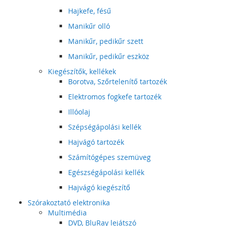
Hajkefe, fésű
Manikűr olló
Manikűr, pedikűr szett
Manikűr, pedikűr eszköz
Kiegészítők, kellékek
Borotva, Szőrtelenítő tartozék
Elektromos fogkefe tartozék
Illóolaj
Szépségápolási kellék
Hajvágó tartozék
Számítógépes szemüveg
Egészségápolási kellék
Hajvágó kiegészítő
Szórakoztató elektronika
Multimédia
DVD, BluRay lejátszó