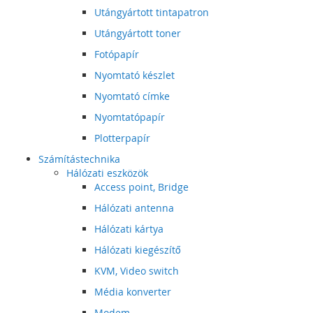
Utángyártott tintapatron
Utángyártott toner
Fotópapír
Nyomtató készlet
Nyomtató címke
Nyomtatópapír
Plotterpapír
Számítástechnika
Hálózati eszközök
Access point, Bridge
Hálózati antenna
Hálózati kártya
Hálózati kiegészítő
KVM, Video switch
Média konverter
Modem