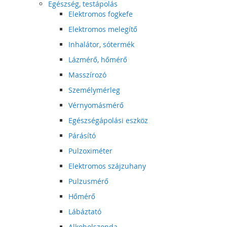
Egészség, testápolás
Elektromos fogkefe
Elektromos melegítő
Inhalátor, sótermék
Lázmérő, hőmérő
Masszírozó
Személymérleg
Vérnyomásmérő
Egészségápolási eszköz
Párásító
Pulzoximéter
Elektromos szájzuhany
Pulzusmérő
Hőmérő
Lábáztató
Alkoholszonda