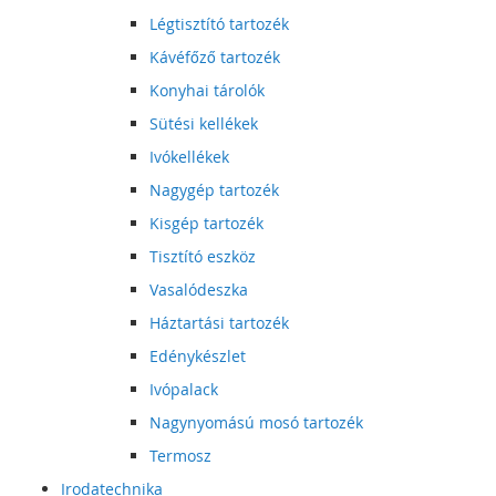
Légtisztító tartozék
Kávéfőző tartozék
Konyhai tárolók
Sütési kellékek
Ivókellékek
Nagygép tartozék
Kisgép tartozék
Tisztító eszköz
Vasalódeszka
Háztartási tartozék
Edénykészlet
Ivópalack
Nagynyomású mosó tartozék
Termosz
Irodatechnika