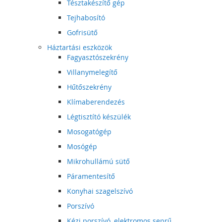
Tésztakészítő gép
Tejhabosító
Gofrisütő
Háztartási eszközök
Fagyasztószekrény
Villanymelegítő
Hűtőszekrény
Klímaberendezés
Légtisztító készülék
Mosogatógép
Mosógép
Mikrohullámú sütő
Páramentesítő
Konyhai szagelszívó
Porszívó
Kézi porszívó, elektromos seprű