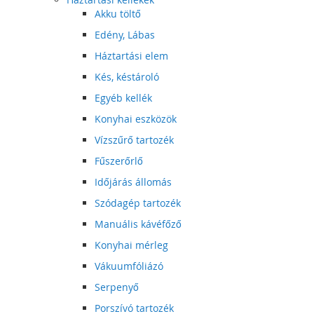
Akku töltő
Edény, Lábas
Háztartási elem
Kés, késtároló
Egyéb kellék
Konyhai eszközök
Vízszűrő tartozék
Fűszerőrlő
Időjárás állomás
Szódagép tartozék
Manuális kávéfőző
Konyhai mérleg
Vákuumfóliázó
Serpenyő
Porszívó tartozék