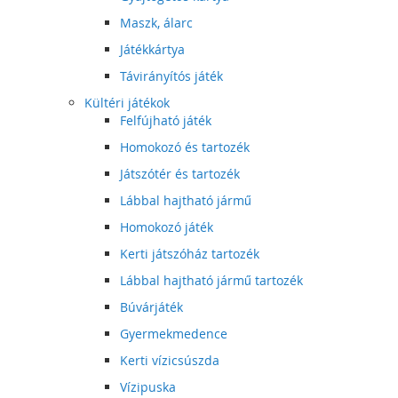
Maszk, álarc
Játékkártya
Távirányítós játék
Kültéri játékok
Felfújható játék
Homokozó és tartozék
Játszótér és tartozék
Lábbal hajtható jármű
Homokozó játék
Kerti játszóház tartozék
Lábbal hajtható jármű tartozék
Búvárjáték
Gyermekmedence
Kerti vízicsúszda
Vízipuska