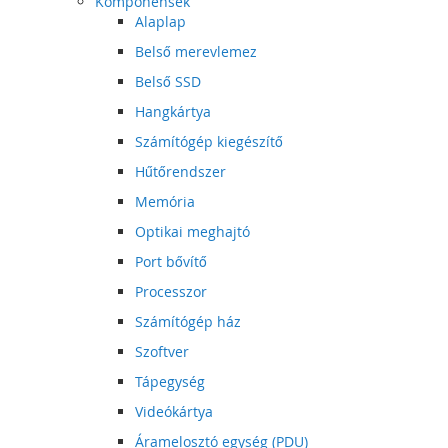
Komponensek
Alaplap
Belső merevlemez
Belső SSD
Hangkártya
Számítógép kiegészítő
Hűtőrendszer
Memória
Optikai meghajtó
Port bővítő
Processzor
Számítógép ház
Szoftver
Tápegység
Videókártya
Áramelosztó egység (PDU)