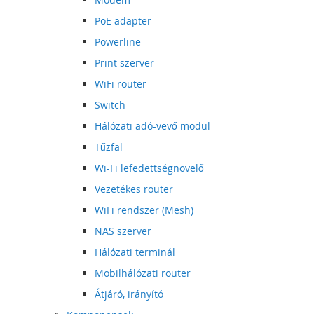
PoE adapter
Powerline
Print szerver
WiFi router
Switch
Hálózati adó-vevő modul
Tűzfal
Wi-Fi lefedettségnövelő
Vezetékes router
WiFi rendszer (Mesh)
NAS szerver
Hálózati terminál
Mobilhálózati router
Átjáró, irányító