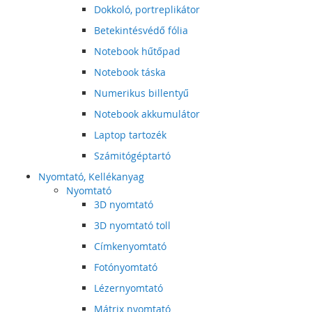
Dokkoló, portreplikátor
Betekintésvédő fólia
Notebook hűtőpad
Notebook táska
Numerikus billentyű
Notebook akkumulátor
Laptop tartozék
Számitógéptartó
Nyomtató, Kellékanyag
Nyomtató
3D nyomtató
3D nyomtató toll
Címkenyomtató
Fotónyomtató
Lézernyomtató
Mátrix nyomtató