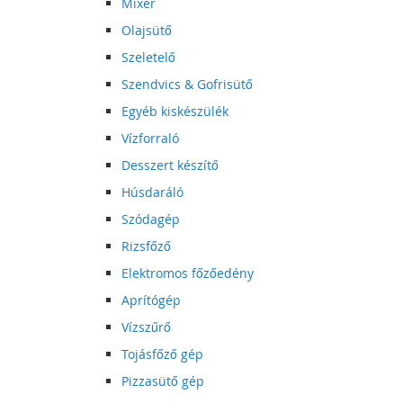
Mixer
Olajsütő
Szeletelő
Szendvics & Gofrisütő
Egyéb kiskészülék
Vízforraló
Desszert készítő
Húsdaráló
Szódagép
Rizsfőző
Elektromos főzőedény
Aprítógép
Vízszűrő
Tojásfőző gép
Pizzasütő gép