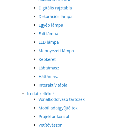
Digitális rajztábla
Dekorációs lámpa
Egyéb lámpa
Fali lámpa
LED lámpa
Mennyezeti lámpa
Képkeret
Lábtámasz
Háttámasz
Interaktív tábla
Irodai kellékek
Vonalkódolvasó tartozék
Mobil adatgyűjtő tok
Projektor konzol
Vetítővászon