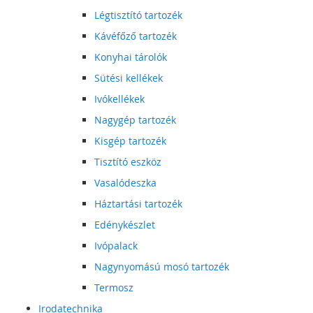
Légtisztító tartozék
Kávéfőző tartozék
Konyhai tárolók
Sütési kellékek
Ivókellékek
Nagygép tartozék
Kisgép tartozék
Tisztító eszköz
Vasalódeszka
Háztartási tartozék
Edénykészlet
Ivópalack
Nagynyomású mosó tartozék
Termosz
Irodatechnika