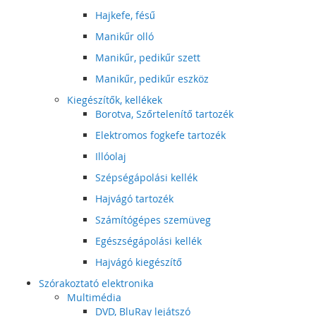
Hajkefe, fésű
Manikűr olló
Manikűr, pedikűr szett
Manikűr, pedikűr eszköz
Kiegészítők, kellékek
Borotva, Szőrtelenítő tartozék
Elektromos fogkefe tartozék
Illóolaj
Szépségápolási kellék
Hajvágó tartozék
Számítógépes szemüveg
Egészségápolási kellék
Hajvágó kiegészítő
Szórakoztató elektronika
Multimédia
DVD, BluRay lejátszó