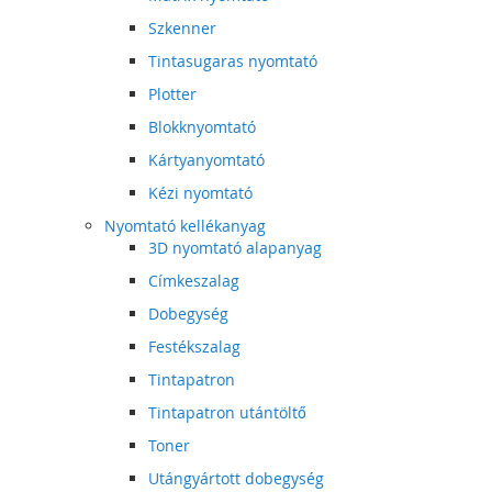
Szkenner
Tintasugaras nyomtató
Plotter
Blokknyomtató
Kártyanyomtató
Kézi nyomtató
Nyomtató kellékanyag
3D nyomtató alapanyag
Címkeszalag
Dobegység
Festékszalag
Tintapatron
Tintapatron utántöltő
Toner
Utángyártott dobegység