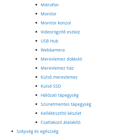
Mikrofon
Monitor
Monitor konzol
Videorögzítő eszköz
USB Hub
Webkamera
Merevlemez dokkoló
Merevlemez ház
Külső merevlemez
Külső SSD
Hálózati tápegység
Szünetmentes tápegység
Kelléktisztító készlet
Csatlakozó átalakító
Szépség és egészség