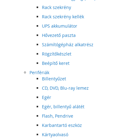
Rack szekrény
Rack szekrény kellék
UPS akkumulátor
Hővezető paszta
Számítógépház alkatrész
Rögzítőkészlet
Beépítő keret
Perifériák
Billentyűzet
CD, DVD, Blu-ray lemez
Egér
Egér, billentyű alátét
Flash, Pendrive
Karbantartó eszköz
Kártyaolvasó