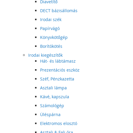
Diavetítő
DECT bázisállomás
Irodai szék
Papírvágó
Könyvkötőgép
Borítókötés
Irodai kiegészítők
Hát- és lábtámasz
Prezentációs eszköz
Széf, Pénzkazetta
Asztali lámpa
Kávé, kapszula
Számológép
Üléspárna
Elektromos elosztó
Asztali & Fali óra