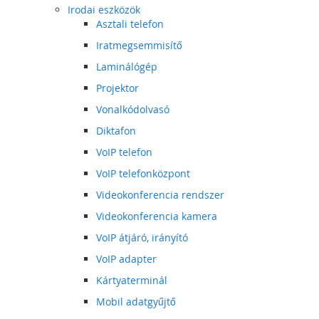
Irodai eszközök
Asztali telefon
Iratmegsemmisítő
Laminálógép
Projektor
Vonalkódolvasó
Diktafon
VoIP telefon
VoIP telefonközpont
Videokonferencia rendszer
Videokonferencia kamera
VoIP átjáró, irányító
VoIP adapter
Kártyaterminál
Mobil adatgyűjtő