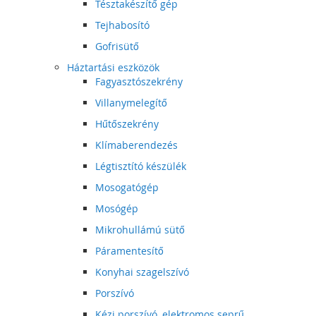
Tésztakészítő gép
Tejhabosító
Gofrisütő
Háztartási eszközök
Fagyasztószekrény
Villanymelegítő
Hűtőszekrény
Klímaberendezés
Légtisztító készülék
Mosogatógép
Mosógép
Mikrohullámú sütő
Páramentesítő
Konyhai szagelszívó
Porszívó
Kézi porszívó, elektromos seprű