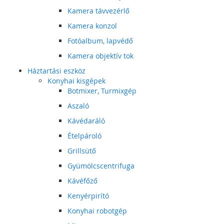
Kamera távvezérlő
Kamera konzol
Fotóalbum, lapvédő
Kamera objektív tok
Háztartási eszköz
Konyhai kisgépek
Botmixer, Turmixgép
Aszaló
Kávédaráló
Ételpároló
Grillsütő
Gyümölcscentrifuga
Kávéfőző
Kenyérpirító
Konyhai robotgép