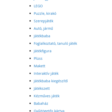
LEGO
Puzzle, kirakó
Szerepjáték
Autó, jármű
Játékbaba
Foglalkoztató, tanuló játék
Játékfigura
Plüss
Makett
Interaktív játék
Játékbaba kiegészítő
Játékszett
Kézműves játék
Babaház
Gyűjtögetős kártya