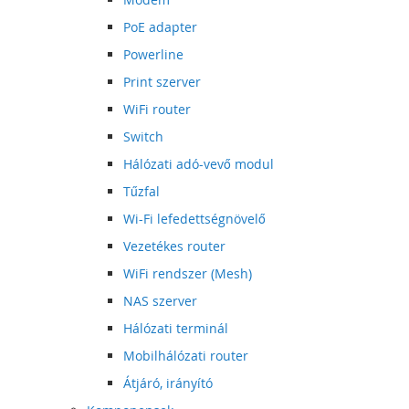
PoE adapter
Powerline
Print szerver
WiFi router
Switch
Hálózati adó-vevő modul
Tűzfal
Wi-Fi lefedettségnövelő
Vezetékes router
WiFi rendszer (Mesh)
NAS szerver
Hálózati terminál
Mobilhálózati router
Átjáró, irányító