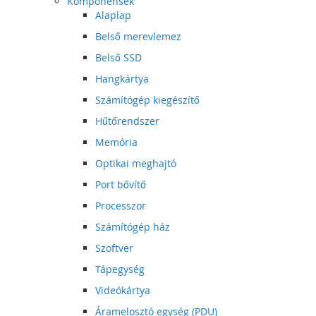
Komponensek
Alaplap
Belső merevlemez
Belső SSD
Hangkártya
Számítógép kiegészítő
Hűtőrendszer
Memória
Optikai meghajtó
Port bővítő
Processzor
Számítógép ház
Szoftver
Tápegység
Videókártya
Áramelosztó egység (PDU)