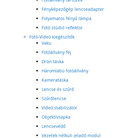
Fényképezőgép lencseadapter
Folyamatos fényű lámpa
Fotó stúdió reflektor
Fotó-Videó kiegészítők
Vaku
Fotóállvány fej
Drón táska
Háromlábú fotóállvány
Kameratáska
Lencse és szűrő
Szűrőlencse
Videó stabilizátor
Objektívsapka
Lencsevédő
Vezeték nélküli jeladó modul