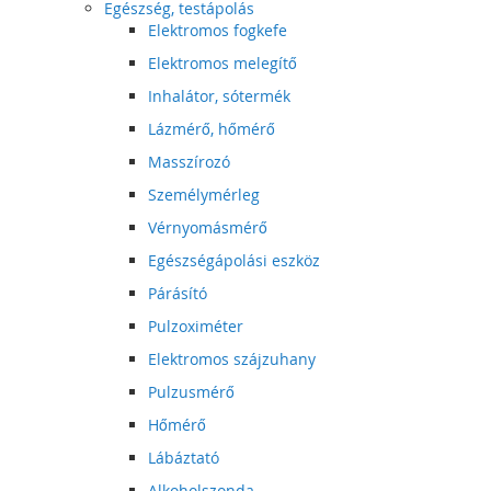
Egészség, testápolás
Elektromos fogkefe
Elektromos melegítő
Inhalátor, sótermék
Lázmérő, hőmérő
Masszírozó
Személymérleg
Vérnyomásmérő
Egészségápolási eszköz
Párásító
Pulzoximéter
Elektromos szájzuhany
Pulzusmérő
Hőmérő
Lábáztató
Alkoholszonda