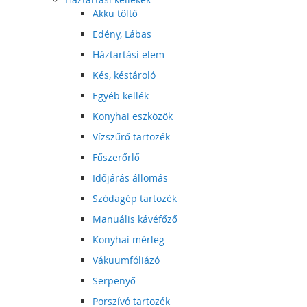
Akku töltő
Edény, Lábas
Háztartási elem
Kés, késtároló
Egyéb kellék
Konyhai eszközök
Vízszűrő tartozék
Fűszerőrlő
Időjárás állomás
Szódagép tartozék
Manuális kávéfőző
Konyhai mérleg
Vákuumfóliázó
Serpenyő
Porszívó tartozék