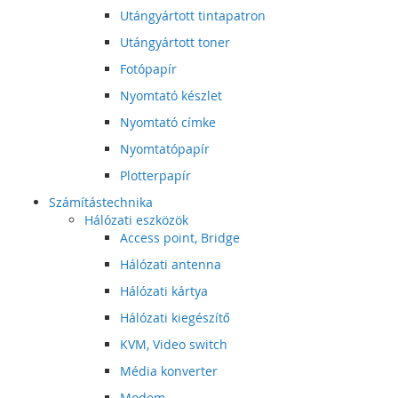
Utángyártott tintapatron
Utángyártott toner
Fotópapír
Nyomtató készlet
Nyomtató címke
Nyomtatópapír
Plotterpapír
Számítástechnika
Hálózati eszközök
Access point, Bridge
Hálózati antenna
Hálózati kártya
Hálózati kiegészítő
KVM, Video switch
Média konverter
Modem