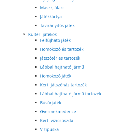
Maszk, álarc
Játékkártya
Távirányítós játék
Kültéri játékok
Felfújható játék
Homokozó és tartozék
Játszótér és tartozék
Lábbal hajtható jármű
Homokozó játék
Kerti játszóház tartozék
Lábbal hajtható jármű tartozék
Búvárjáték
Gyermekmedence
Kerti vízicsúszda
Vízipuska