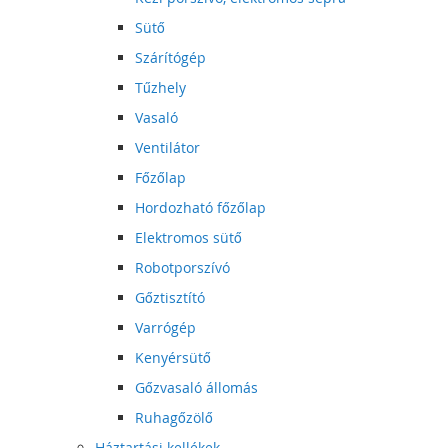
Sütő
Szárítógép
Tűzhely
Vasaló
Ventilátor
Főzőlap
Hordozható főzőlap
Elektromos sütő
Robotporszívó
Gőztisztító
Varrógép
Kenyérsütő
Gőzvasaló állomás
Ruhagőzölő
Háztartási kellékek