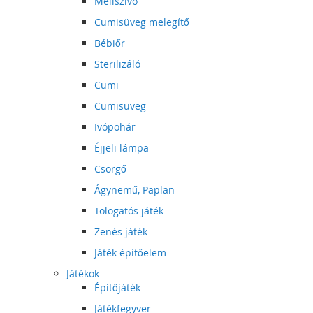
Mellszívó
Cumisüveg melegítő
Bébiőr
Sterilizáló
Cumi
Cumisüveg
Ivópohár
Éjjeli lámpa
Csörgő
Ágynemű, Paplan
Tologatós játék
Zenés játék
Játék építőelem
Játékok
Épitőjáték
Játékfegyver