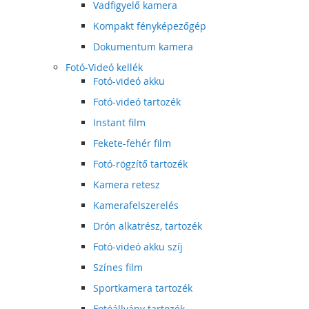
Vadfigyelő kamera
Kompakt fényképezőgép
Dokumentum kamera
Fotó-Videó kellék
Fotó-videó akku
Fotó-videó tartozék
Instant film
Fekete-fehér film
Fotó-rögzítő tartozék
Kamera retesz
Kamerafelszerelés
Drón alkatrész, tartozék
Fotó-videó akku szíj
Színes film
Sportkamera tartozék
Fotóállvány tartozék