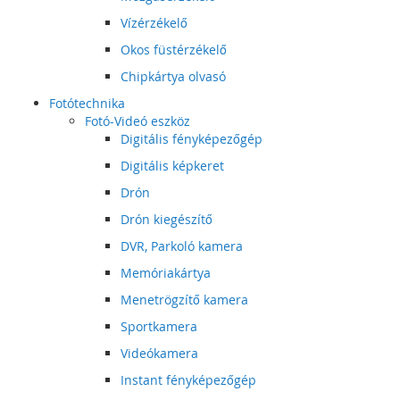
Vízérzékelő
Okos füstérzékelő
Chipkártya olvasó
Fotótechnika
Fotó-Videó eszköz
Digitális fényképezőgép
Digitális képkeret
Drón
Drón kiegészítő
DVR, Parkoló kamera
Memóriakártya
Menetrögzítő kamera
Sportkamera
Videókamera
Instant fényképezőgép