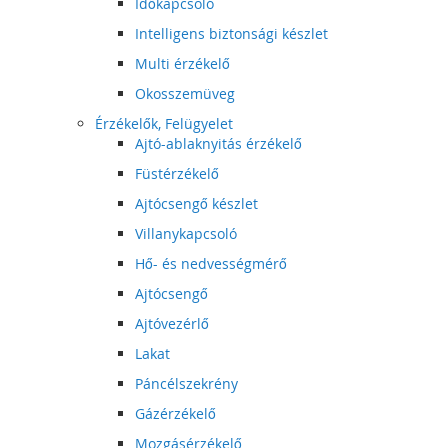
Időkapcsoló
Intelligens biztonsági készlet
Multi érzékelő
Okosszemüveg
Érzékelők, Felügyelet
Ajtó-ablaknyitás érzékelő
Füstérzékelő
Ajtócsengő készlet
Villanykapcsoló
Hő- és nedvességmérő
Ajtócsengő
Ajtóvezérlő
Lakat
Páncélszekrény
Gázérzékelő
Mozgásérzékelő