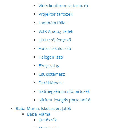
Videokonferencia tartozék
Projektor tartozék
Lamináló fólia
VoIP, Analóg kellék
LED izzó, fénycső
Fluoreszkáló izzó
Halogén izzó
Fényszalag
Csuklótámasz
Deréktámasz
Iratmegsemmisítő tartozék
Sűrített levegős portalanító
Baba-Mama, Iskolaszer, Játék
Baba-Mama
Etetőszék