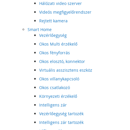
Hálózati video szerver
Videós megfigyelőrendszer
Rejtett kamera
Smart Home
Vezérlőegység
Okos Multi érzékelő
Okos fényforrás
Okos elosztó, konnektor
Virtuális asszisztens eszköz
Okos villanykapcsoló
Okos csatlakozó
Környezeti érzékelő
Intelligens zár
Vezérlőegység tartozék
Intelligens zár tartozék