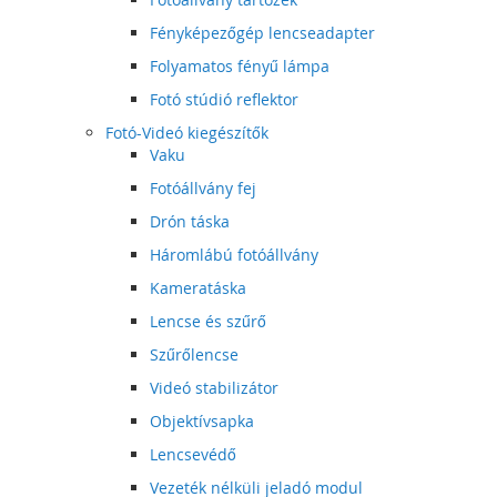
Fényképezőgép lencseadapter
Folyamatos fényű lámpa
Fotó stúdió reflektor
Fotó-Videó kiegészítők
Vaku
Fotóállvány fej
Drón táska
Háromlábú fotóállvány
Kameratáska
Lencse és szűrő
Szűrőlencse
Videó stabilizátor
Objektívsapka
Lencsevédő
Vezeték nélküli jeladó modul