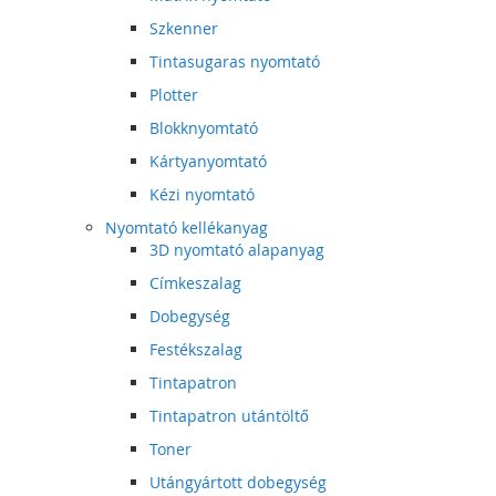
Szkenner
Tintasugaras nyomtató
Plotter
Blokknyomtató
Kártyanyomtató
Kézi nyomtató
Nyomtató kellékanyag
3D nyomtató alapanyag
Címkeszalag
Dobegység
Festékszalag
Tintapatron
Tintapatron utántöltő
Toner
Utángyártott dobegység