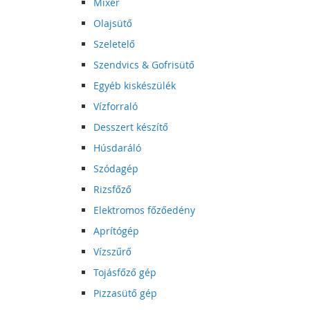
Mixer
Olajsütő
Szeletelő
Szendvics & Gofrisütő
Egyéb kiskészülék
Vízforraló
Desszert készítő
Húsdaráló
Szódagép
Rizsfőző
Elektromos főzőedény
Aprítógép
Vízszűrő
Tojásfőző gép
Pizzasütő gép