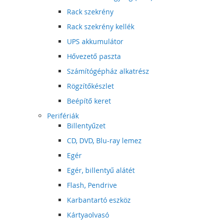
Rack szekrény
Rack szekrény kellék
UPS akkumulátor
Hővezető paszta
Számítógépház alkatrész
Rögzítőkészlet
Beépítő keret
Perifériák
Billentyűzet
CD, DVD, Blu-ray lemez
Egér
Egér, billentyű alátét
Flash, Pendrive
Karbantartó eszköz
Kártyaolvasó