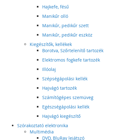
Hajkefe, fésű
Manikűr olló
Manikűr, pedikűr szett
Manikűr, pedikűr eszköz
Kiegészítők, kellékek
Borotva, Szőrtelenítő tartozék
Elektromos fogkefe tartozék
Illóolaj
Szépségápolási kellék
Hajvágó tartozék
Számítógépes szemüveg
Egészségápolási kellék
Hajvágó kiegészítő
Szórakoztató elektronika
Multimédia
DVD, BluRay lejátszó