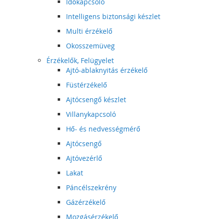
Időkapcsoló
Intelligens biztonsági készlet
Multi érzékelő
Okosszemüveg
Érzékelők, Felügyelet
Ajtó-ablaknyitás érzékelő
Füstérzékelő
Ajtócsengő készlet
Villanykapcsoló
Hő- és nedvességmérő
Ajtócsengő
Ajtóvezérlő
Lakat
Páncélszekrény
Gázérzékelő
Mozgásérzékelő