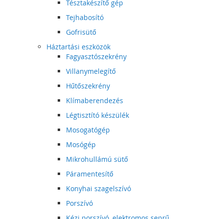
Tésztakészítő gép
Tejhabosító
Gofrisütő
Háztartási eszközök
Fagyasztószekrény
Villanymelegítő
Hűtőszekrény
Klímaberendezés
Légtisztító készülék
Mosogatógép
Mosógép
Mikrohullámú sütő
Páramentesítő
Konyhai szagelszívó
Porszívó
Kézi porszívó, elektromos seprű