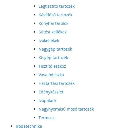
Légtisztító tartozék
Kávéfőző tartozék
Konyhai tárolók
Sütési kellékek
Ivókellékek
Nagygép tartozék
Kisgép tartozék
Tisztító eszköz
Vasalódeszka
Háztartási tartozék
Edénykészlet
Ivópalack
Nagynyomású mosó tartozék
Termosz
Irodatechnika