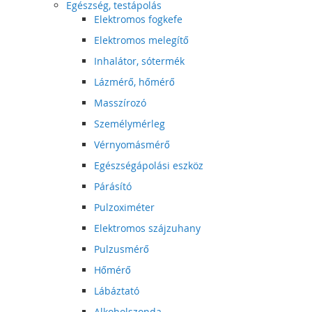
Egészség, testápolás
Elektromos fogkefe
Elektromos melegítő
Inhalátor, sótermék
Lázmérő, hőmérő
Masszírozó
Személymérleg
Vérnyomásmérő
Egészségápolási eszköz
Párásító
Pulzoximéter
Elektromos szájzuhany
Pulzusmérő
Hőmérő
Lábáztató
Alkoholszonda