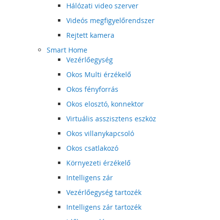
Hálózati video szerver
Videós megfigyelőrendszer
Rejtett kamera
Smart Home
Vezérlőegység
Okos Multi érzékelő
Okos fényforrás
Okos elosztó, konnektor
Virtuális asszisztens eszköz
Okos villanykapcsoló
Okos csatlakozó
Környezeti érzékelő
Intelligens zár
Vezérlőegység tartozék
Intelligens zár tartozék