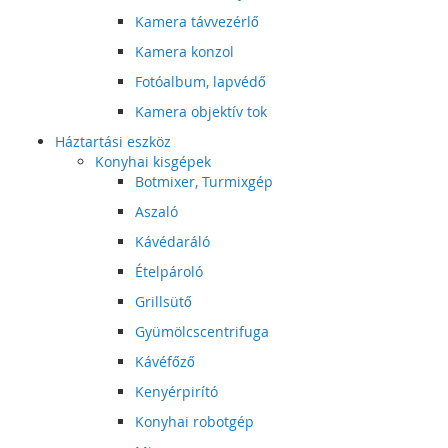
Kamera távvezérlő
Kamera konzol
Fotóalbum, lapvédő
Kamera objektív tok
Háztartási eszköz
Konyhai kisgépek
Botmixer, Turmixgép
Aszaló
Kávédaráló
Ételpároló
Grillsütő
Gyümölcscentrifuga
Kávéfőző
Kenyérpirító
Konyhai robotgép