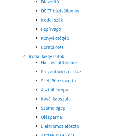
Diavetítő
DECT bázisállomás
Irodai szék
Papírvágó
Könyvkötőgép
Borítókötés
Irodai kiegészítők
Hát- és lábtámasz
Prezentációs eszköz
Széf, Pénzkazetta
Asztali lámpa
Kávé, kapszula
Számológép
Üléspárna
Elektromos elosztó
Asztali & Fali óra