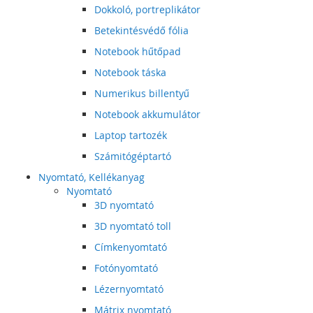
Dokkoló, portreplikátor
Betekintésvédő fólia
Notebook hűtőpad
Notebook táska
Numerikus billentyű
Notebook akkumulátor
Laptop tartozék
Számitógéptartó
Nyomtató, Kellékanyag
Nyomtató
3D nyomtató
3D nyomtató toll
Címkenyomtató
Fotónyomtató
Lézernyomtató
Mátrix nyomtató