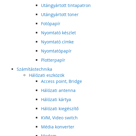
Utángyártott tintapatron
Utángyártott toner
Fotópapír
Nyomtató készlet
Nyomtató címke
Nyomtatópapír
Plotterpapír
Számítástechnika
Hálózati eszközök
Access point, Bridge
Hálózati antenna
Hálózati kártya
Hálózati kiegészítő
KVM, Video switch
Média konverter
Modem