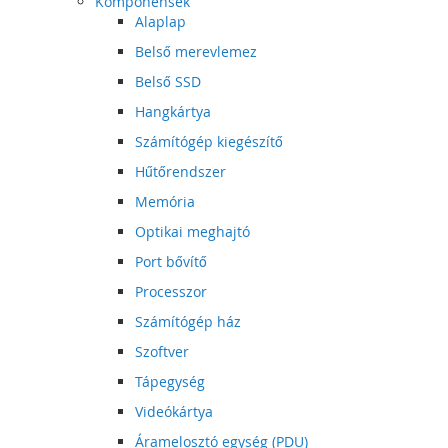
Komponensek
Alaplap
Belső merevlemez
Belső SSD
Hangkártya
Számítógép kiegészítő
Hűtőrendszer
Memória
Optikai meghajtó
Port bővítő
Processzor
Számítógép ház
Szoftver
Tápegység
Videókártya
Áramelosztó egység (PDU)