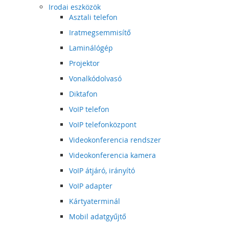
Irodai eszközök
Asztali telefon
Iratmegsemmisítő
Laminálógép
Projektor
Vonalkódolvasó
Diktafon
VoIP telefon
VoIP telefonközpont
Videokonferencia rendszer
Videokonferencia kamera
VoIP átjáró, irányító
VoIP adapter
Kártyaterminál
Mobil adatgyűjtő