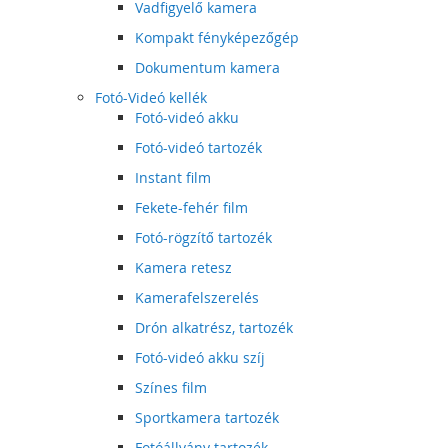
Vadfigyelő kamera
Kompakt fényképezőgép
Dokumentum kamera
Fotó-Videó kellék
Fotó-videó akku
Fotó-videó tartozék
Instant film
Fekete-fehér film
Fotó-rögzítő tartozék
Kamera retesz
Kamerafelszerelés
Drón alkatrész, tartozék
Fotó-videó akku szíj
Színes film
Sportkamera tartozék
Fotóállvány tartozék