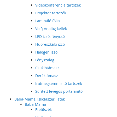
Videokonferencia tartozék
Projektor tartozék
Lamináló fólia
VoIP, Analóg kellék
LED izzó, fénycső
Fluoreszkáló izzó
Halogén izzó
Fényszalag
Csuklótámasz
Deréktámasz
Iratmegsemmisítő tartozék
Sűrített levegős portalanító
Baba-Mama, Iskolaszer, Játék
Baba-Mama
Etetőszék