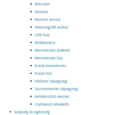
Mikrofon
Monitor
Monitor konzol
Videorögzítő eszköz
USB Hub
Webkamera
Merevlemez dokkoló
Merevlemez ház
Külső merevlemez
Külső SSD
Hálózati tápegység
Szünetmentes tápegység
Kelléktisztító készlet
Csatlakozó átalakító
Szépség és egészség