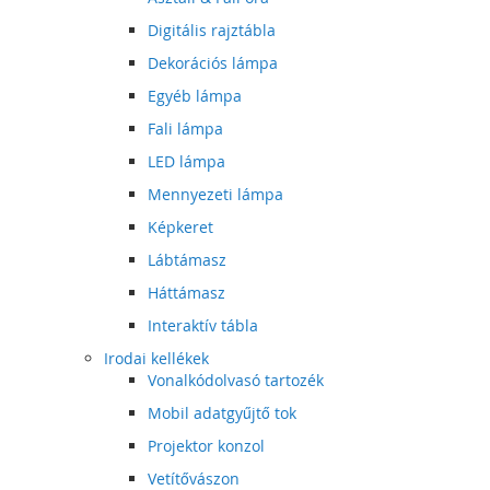
Digitális rajztábla
Dekorációs lámpa
Egyéb lámpa
Fali lámpa
LED lámpa
Mennyezeti lámpa
Képkeret
Lábtámasz
Háttámasz
Interaktív tábla
Irodai kellékek
Vonalkódolvasó tartozék
Mobil adatgyűjtő tok
Projektor konzol
Vetítővászon