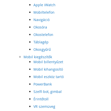
Apple iWatch
Mobiltelefon
Navigáció
Okosóra
Okostelefon
Táblagép
Okosgyűrű
Mobil kiegészítők
Mobil billentyűzet
Mobil kihangosító
Mobil eszköz tartó
PowerBank
Szelfi bot, gimbal
Érintőtoll
VR szemüveg