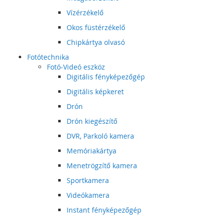
Vízérzékelő
Okos füstérzékelő
Chipkártya olvasó
Fotótechnika
Fotó-Videó eszköz
Digitális fényképezőgép
Digitális képkeret
Drón
Drón kiegészítő
DVR, Parkoló kamera
Memóriakártya
Menetrögzítő kamera
Sportkamera
Videókamera
Instant fényképezőgép