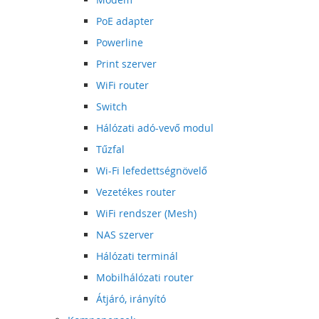
PoE adapter
Powerline
Print szerver
WiFi router
Switch
Hálózati adó-vevő modul
Tűzfal
Wi-Fi lefedettségnövelő
Vezetékes router
WiFi rendszer (Mesh)
NAS szerver
Hálózati terminál
Mobilhálózati router
Átjáró, irányító