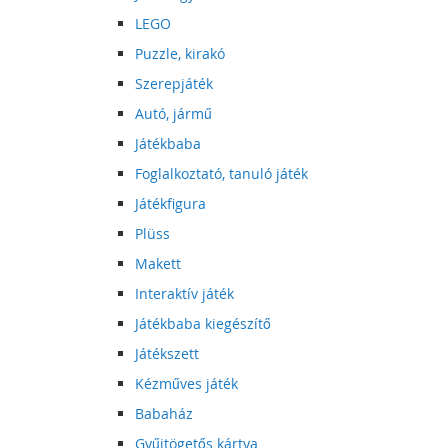
LEGO
Puzzle, kirakó
Szerepjáték
Autó, jármű
Játékbaba
Foglalkoztató, tanuló játék
Játékfigura
Plüss
Makett
Interaktív játék
Játékbaba kiegészítő
Játékszett
Kézműves játék
Babaház
Gyűjtögetős kártya