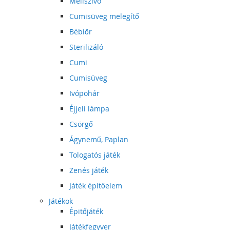
Mellszívó
Cumisüveg melegítő
Bébiőr
Sterilizáló
Cumi
Cumisüveg
Ivópohár
Éjjeli lámpa
Csörgő
Ágynemű, Paplan
Tologatós játék
Zenés játék
Játék építőelem
Játékok
Épitőjáték
Játékfegyver