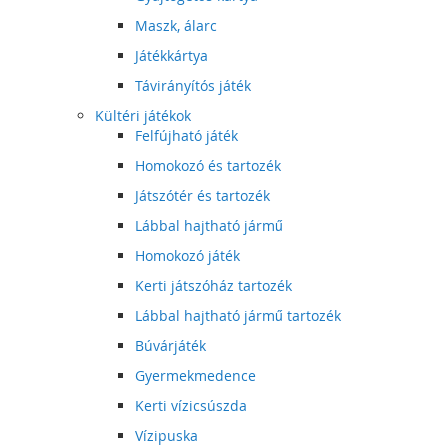
Maszk, álarc
Játékkártya
Távirányítós játék
Kültéri játékok
Felfújható játék
Homokozó és tartozék
Játszótér és tartozék
Lábbal hajtható jármű
Homokozó játék
Kerti játszóház tartozék
Lábbal hajtható jármű tartozék
Búvárjáték
Gyermekmedence
Kerti vízicsúszda
Vízipuska