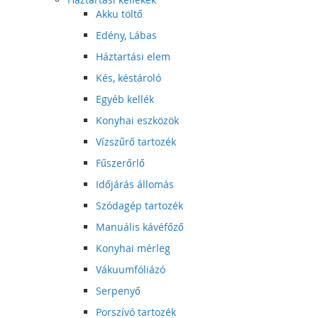
Akku töltő
Edény, Lábas
Háztartási elem
Kés, késtároló
Egyéb kellék
Konyhai eszközök
Vízszűrő tartozék
Fűszerőrlő
Időjárás állomás
Szódagép tartozék
Manuális kávéfőző
Konyhai mérleg
Vákuumfóliázó
Serpenyő
Porszívó tartozék