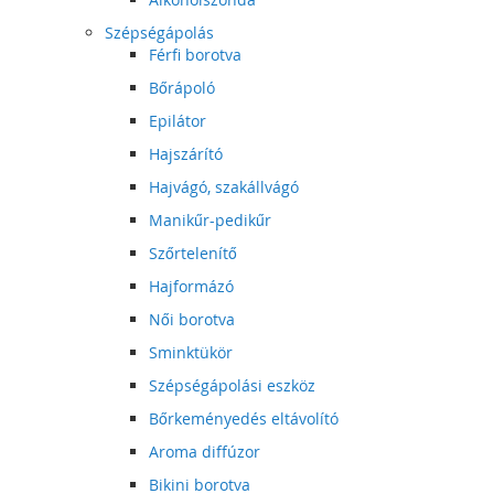
Szépségápolás
Férfi borotva
Bőrápoló
Epilátor
Hajszárító
Hajvágó, szakállvágó
Manikűr-pedikűr
Szőrtelenítő
Hajformázó
Női borotva
Sminktükör
Szépségápolási eszköz
Bőrkeményedés eltávolító
Aroma diffúzor
Bikini borotva