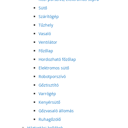
Sütő
Szárítógép
Tűzhely
Vasaló
Ventilátor
Főzőlap
Hordozható főzőlap
Elektromos sütő
Robotporszívó
Gőztisztító
Varrógép
Kenyérsütő
Gőzvasaló állomás
Ruhagőzölő
Háztartási kellékek