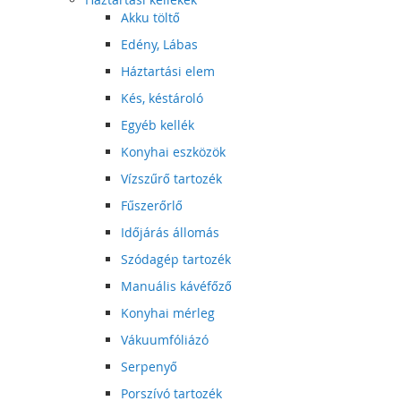
Akku töltő
Edény, Lábas
Háztartási elem
Kés, késtároló
Egyéb kellék
Konyhai eszközök
Vízszűrő tartozék
Fűszerőrlő
Időjárás állomás
Szódagép tartozék
Manuális kávéfőző
Konyhai mérleg
Vákuumfóliázó
Serpenyő
Porszívó tartozék