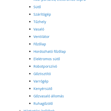
Sütő
Szárítógép
Tűzhely
Vasaló
Ventilátor
Főzőlap
Hordozható főzőlap
Elektromos sütő
Robotporszívó
Gőztisztító
Varrógép
Kenyérsütő
Gőzvasaló állomás
Ruhagőzölő
Háztartási kellékek