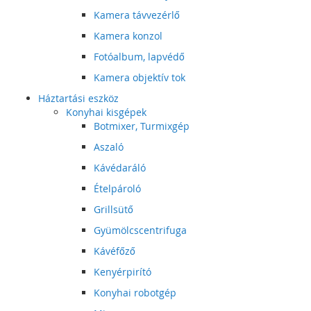
Kamera távvezérlő
Kamera konzol
Fotóalbum, lapvédő
Kamera objektív tok
Háztartási eszköz
Konyhai kisgépek
Botmixer, Turmixgép
Aszaló
Kávédaráló
Ételpároló
Grillsütő
Gyümölcscentrifuga
Kávéfőző
Kenyérpirító
Konyhai robotgép