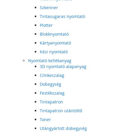
Szkenner
Tintasugaras nyomtató
Plotter
Blokknyomtató
Kártyanyomtató
Kézi nyomtató
Nyomtató kellékanyag
3D nyomtató alapanyag
Címkeszalag
Dobegység
Festékszalag
Tintapatron
Tintapatron utántöltő
Toner
Utángyártott dobegység