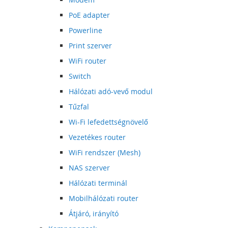
PoE adapter
Powerline
Print szerver
WiFi router
Switch
Hálózati adó-vevő modul
Tűzfal
Wi-Fi lefedettségnövelő
Vezetékes router
WiFi rendszer (Mesh)
NAS szerver
Hálózati terminál
Mobilhálózati router
Átjáró, irányító