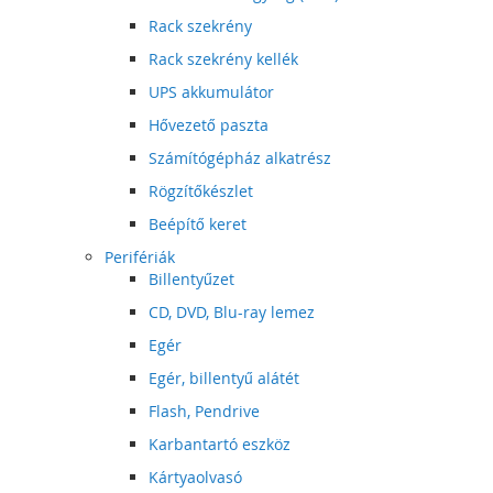
Rack szekrény
Rack szekrény kellék
UPS akkumulátor
Hővezető paszta
Számítógépház alkatrész
Rögzítőkészlet
Beépítő keret
Perifériák
Billentyűzet
CD, DVD, Blu-ray lemez
Egér
Egér, billentyű alátét
Flash, Pendrive
Karbantartó eszköz
Kártyaolvasó