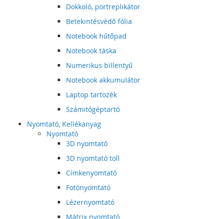
Dokkoló, portreplikátor
Betekintésvédő fólia
Notebook hűtőpad
Notebook táska
Numerikus billentyű
Notebook akkumulátor
Laptop tartozék
Számitógéptartó
Nyomtató, Kellékanyag
Nyomtató
3D nyomtató
3D nyomtató toll
Címkenyomtató
Fotónyomtató
Lézernyomtató
Mátrix nyomtató