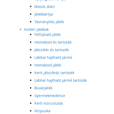
Maszk, álarc
Játékkártya
Távirányítós játék
Kültéri játékok
Felfújható játék
Homokozó és tartozék
Játszótér és tartozék
Lábbal hajtható jármű
Homokozó játék
Kerti játszóház tartozék
Lábbal hajtható jármű tartozék
Búvárjáték
Gyermekmedence
Kerti vízicsúszda
Vízipuska