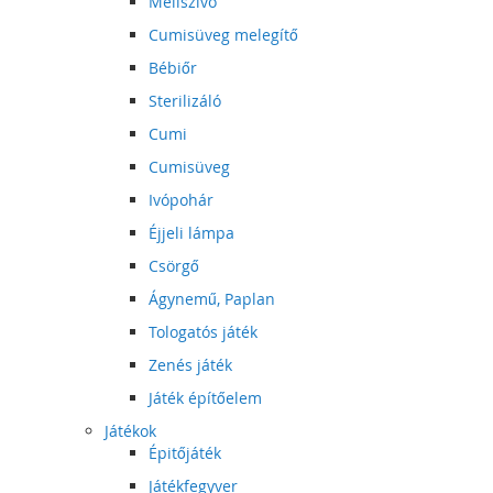
Mellszívó
Cumisüveg melegítő
Bébiőr
Sterilizáló
Cumi
Cumisüveg
Ivópohár
Éjjeli lámpa
Csörgő
Ágynemű, Paplan
Tologatós játék
Zenés játék
Játék építőelem
Játékok
Épitőjáték
Játékfegyver