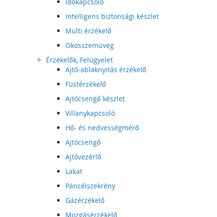
Időkapcsoló
Intelligens biztonsági készlet
Multi érzékelő
Okosszemüveg
Érzékelők, Felügyelet
Ajtó-ablaknyitás érzékelő
Füstérzékelő
Ajtócsengő készlet
Villanykapcsoló
Hő- és nedvességmérő
Ajtócsengő
Ajtóvezérlő
Lakat
Páncélszekrény
Gázérzékelő
Mozgásérzékelő