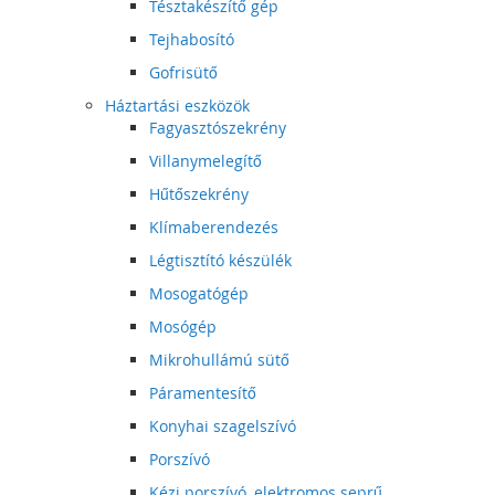
Tésztakészítő gép
Tejhabosító
Gofrisütő
Háztartási eszközök
Fagyasztószekrény
Villanymelegítő
Hűtőszekrény
Klímaberendezés
Légtisztító készülék
Mosogatógép
Mosógép
Mikrohullámú sütő
Páramentesítő
Konyhai szagelszívó
Porszívó
Kézi porszívó, elektromos seprű