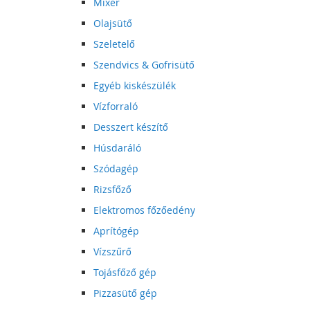
Mixer
Olajsütő
Szeletelő
Szendvics & Gofrisütő
Egyéb kiskészülék
Vízforraló
Desszert készítő
Húsdaráló
Szódagép
Rizsfőző
Elektromos főzőedény
Aprítógép
Vízszűrő
Tojásfőző gép
Pizzasütő gép