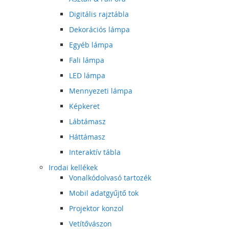
Digitális rajztábla
Dekorációs lámpa
Egyéb lámpa
Fali lámpa
LED lámpa
Mennyezeti lámpa
Képkeret
Lábtámasz
Háttámasz
Interaktív tábla
Irodai kellékek
Vonalkódolvasó tartozék
Mobil adatgyűjtő tok
Projektor konzol
Vetítővászon