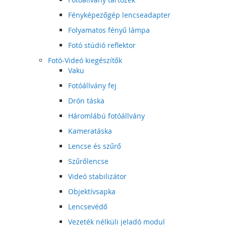
Fényképezőgép lencseadapter
Folyamatos fényű lámpa
Fotó stúdió reflektor
Fotó-Videó kiegészítők
Vaku
Fotóállvány fej
Drón táska
Háromlábú fotóállvány
Kameratáska
Lencse és szűrő
Szűrőlencse
Videó stabilizátor
Objektívsapka
Lencsevédő
Vezeték nélküli jeladó modul