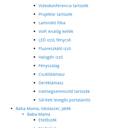
Videokonferencia tartozék
Projektor tartozék
Lamináló fólia
VoIP, Analóg kellék
LED izzó, fénycső
Fluoreszkáló izzó
Halogén izzó
Fényszalag
Csuklótámasz
Deréktámasz
Iratmegsemmisítő tartozék
Sűrített levegős portalanító
Baba-Mama, Iskolaszer, Játék
Baba-Mama
Etetőszék