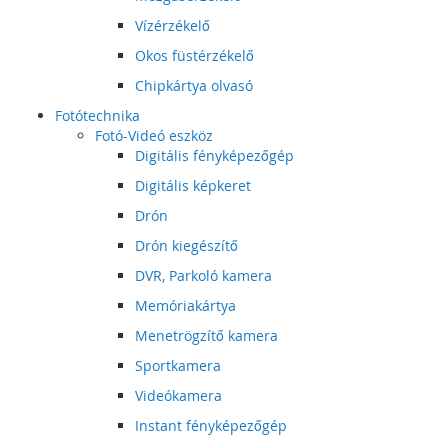
Vízérzékelő
Okos füstérzékelő
Chipkártya olvasó
Fotótechnika
Fotó-Videó eszköz
Digitális fényképezőgép
Digitális képkeret
Drón
Drón kiegészítő
DVR, Parkoló kamera
Memóriakártya
Menetrögzítő kamera
Sportkamera
Videókamera
Instant fényképezőgép