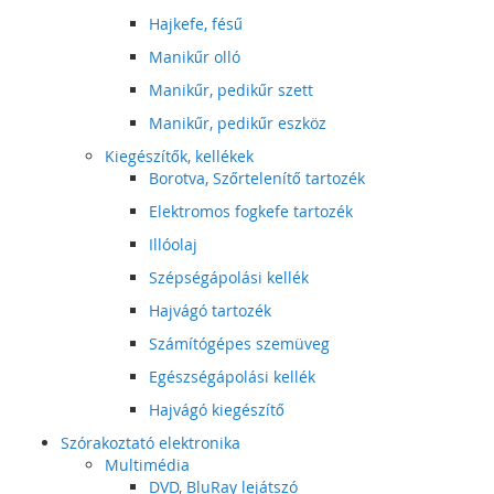
Hajkefe, fésű
Manikűr olló
Manikűr, pedikűr szett
Manikűr, pedikűr eszköz
Kiegészítők, kellékek
Borotva, Szőrtelenítő tartozék
Elektromos fogkefe tartozék
Illóolaj
Szépségápolási kellék
Hajvágó tartozék
Számítógépes szemüveg
Egészségápolási kellék
Hajvágó kiegészítő
Szórakoztató elektronika
Multimédia
DVD, BluRay lejátszó