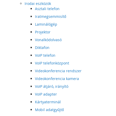
Irodai eszközök
Asztali telefon
Iratmegsemmisítő
Laminálógép
Projektor
Vonalkódolvasó
Diktafon
VoIP telefon
VoIP telefonközpont
Videokonferencia rendszer
Videokonferencia kamera
VoIP átjáró, irányító
VoIP adapter
Kártyaterminál
Mobil adatgyűjtő