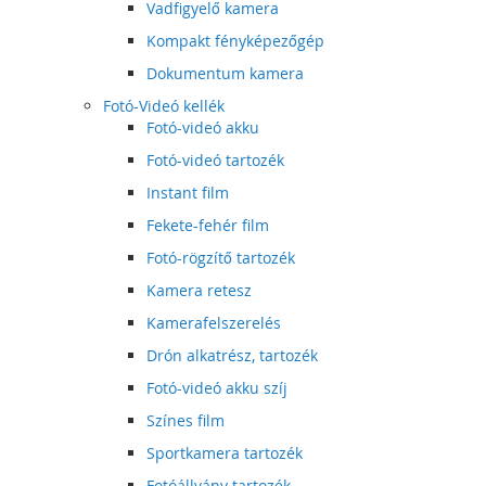
Vadfigyelő kamera
Kompakt fényképezőgép
Dokumentum kamera
Fotó-Videó kellék
Fotó-videó akku
Fotó-videó tartozék
Instant film
Fekete-fehér film
Fotó-rögzítő tartozék
Kamera retesz
Kamerafelszerelés
Drón alkatrész, tartozék
Fotó-videó akku szíj
Színes film
Sportkamera tartozék
Fotóállvány tartozék