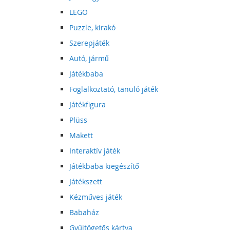
LEGO
Puzzle, kirakó
Szerepjáték
Autó, jármű
Játékbaba
Foglalkoztató, tanuló játék
Játékfigura
Plüss
Makett
Interaktív játék
Játékbaba kiegészítő
Játékszett
Kézműves játék
Babaház
Gyűjtögetős kártya