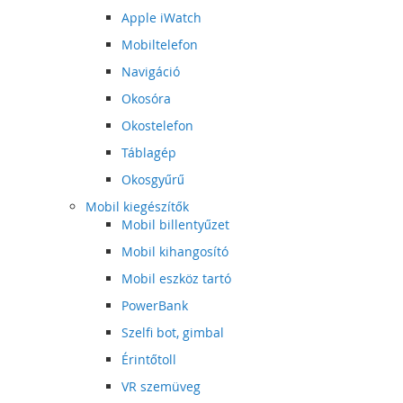
Apple iWatch
Mobiltelefon
Navigáció
Okosóra
Okostelefon
Táblagép
Okosgyűrű
Mobil kiegészítők
Mobil billentyűzet
Mobil kihangosító
Mobil eszköz tartó
PowerBank
Szelfi bot, gimbal
Érintőtoll
VR szemüveg