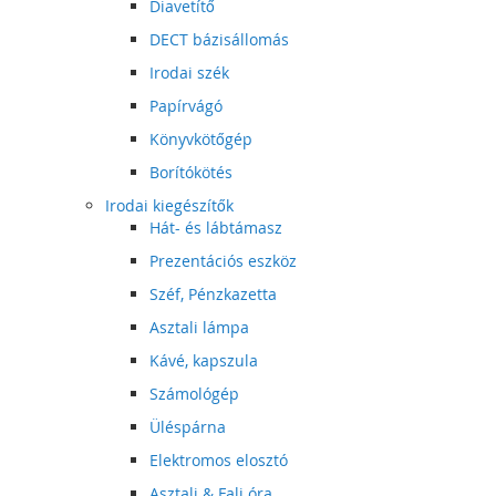
Diavetítő
DECT bázisállomás
Irodai szék
Papírvágó
Könyvkötőgép
Borítókötés
Irodai kiegészítők
Hát- és lábtámasz
Prezentációs eszköz
Széf, Pénzkazetta
Asztali lámpa
Kávé, kapszula
Számológép
Üléspárna
Elektromos elosztó
Asztali & Fali óra