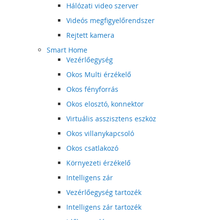
Hálózati video szerver
Videós megfigyelőrendszer
Rejtett kamera
Smart Home
Vezérlőegység
Okos Multi érzékelő
Okos fényforrás
Okos elosztó, konnektor
Virtuális asszisztens eszköz
Okos villanykapcsoló
Okos csatlakozó
Környezeti érzékelő
Intelligens zár
Vezérlőegység tartozék
Intelligens zár tartozék