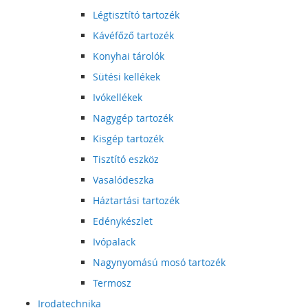
Légtisztító tartozék
Kávéfőző tartozék
Konyhai tárolók
Sütési kellékek
Ivókellékek
Nagygép tartozék
Kisgép tartozék
Tisztító eszköz
Vasalódeszka
Háztartási tartozék
Edénykészlet
Ivópalack
Nagynyomású mosó tartozék
Termosz
Irodatechnika