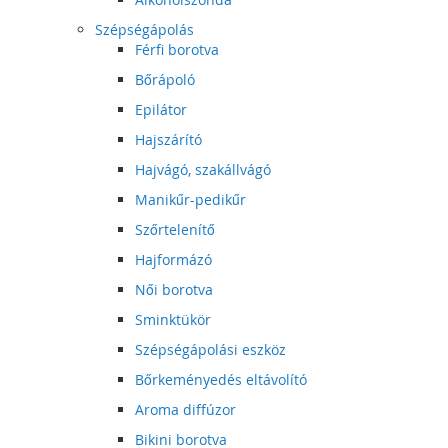
Szépségápolás
Férfi borotva
Bőrápoló
Epilátor
Hajszárító
Hajvágó, szakállvágó
Manikűr-pedikűr
Szőrtelenítő
Hajformázó
Női borotva
Sminktükör
Szépségápolási eszköz
Bőrkeményedés eltávolító
Aroma diffúzor
Bikini borotva