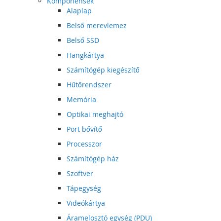
Komponensek
Alaplap
Belső merevlemez
Belső SSD
Hangkártya
Számítógép kiegészítő
Hűtőrendszer
Memória
Optikai meghajtó
Port bővítő
Processzor
Számítógép ház
Szoftver
Tápegység
Videókártya
Áramelosztó egység (PDU)