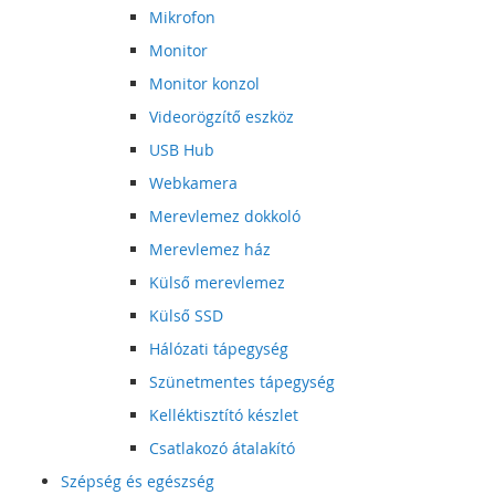
Mikrofon
Monitor
Monitor konzol
Videorögzítő eszköz
USB Hub
Webkamera
Merevlemez dokkoló
Merevlemez ház
Külső merevlemez
Külső SSD
Hálózati tápegység
Szünetmentes tápegység
Kelléktisztító készlet
Csatlakozó átalakító
Szépség és egészség