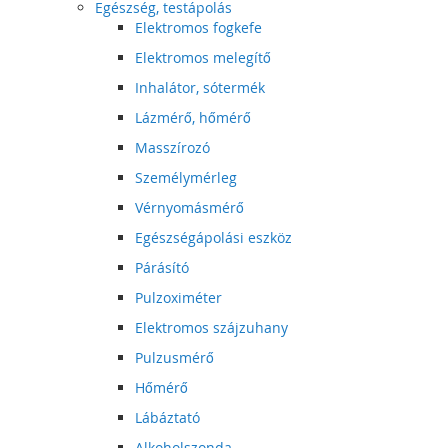
Egészség, testápolás
Elektromos fogkefe
Elektromos melegítő
Inhalátor, sótermék
Lázmérő, hőmérő
Masszírozó
Személymérleg
Vérnyomásmérő
Egészségápolási eszköz
Párásító
Pulzoximéter
Elektromos szájzuhany
Pulzusmérő
Hőmérő
Lábáztató
Alkoholszonda