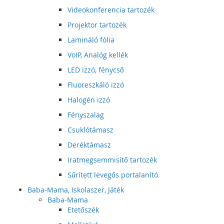
Videokonferencia tartozék
Projektor tartozék
Lamináló fólia
VoIP, Analóg kellék
LED izzó, fénycső
Fluoreszkáló izzó
Halogén izzó
Fényszalag
Csuklótámasz
Deréktámasz
Iratmegsemmisítő tartozék
Sűrített levegős portalanító
Baba-Mama, Iskolaszer, Játék
Baba-Mama
Etetőszék