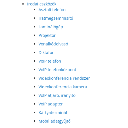
Irodai eszközök
Asztali telefon
Iratmegsemmisítő
Laminálógép
Projektor
Vonalkódolvasó
Diktafon
VoIP telefon
VoIP telefonközpont
Videokonferencia rendszer
Videokonferencia kamera
VoIP átjáró, irányító
VoIP adapter
Kártyaterminál
Mobil adatgyűjtő