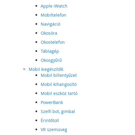
Apple iWatch
Mobiltelefon
Navigáció
Okosóra
Okostelefon
Táblagép
Okosgyűrű
Mobil kiegészítők
Mobil billentyűzet
Mobil kihangosító
Mobil eszköz tartó
PowerBank
Szelfi bot, gimbal
Érintőtoll
VR szemüveg