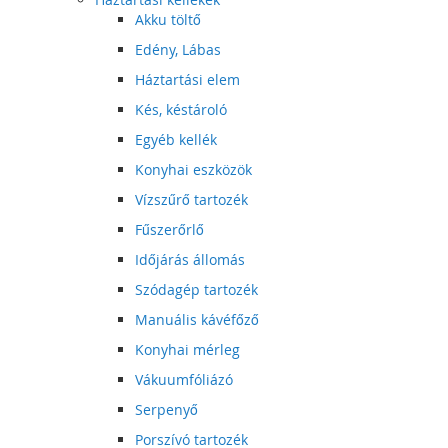
Akku töltő
Edény, Lábas
Háztartási elem
Kés, késtároló
Egyéb kellék
Konyhai eszközök
Vízszűrő tartozék
Fűszerőrlő
Időjárás állomás
Szódagép tartozék
Manuális kávéfőző
Konyhai mérleg
Vákuumfóliázó
Serpenyő
Porszívó tartozék