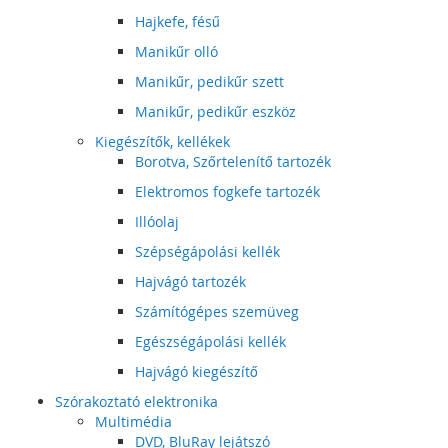
Hajkefe, fésű
Manikűr olló
Manikűr, pedikűr szett
Manikűr, pedikűr eszköz
Kiegészítők, kellékek
Borotva, Szőrtelenítő tartozék
Elektromos fogkefe tartozék
Illóolaj
Szépségápolási kellék
Hajvágó tartozék
Számítógépes szemüveg
Egészségápolási kellék
Hajvágó kiegészítő
Szórakoztató elektronika
Multimédia
DVD, BluRay lejátszó