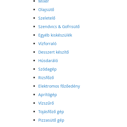
Mixer
Olajsütő
Szeletelő
Szendvics & Gofrisütő
Egyéb kiskészülék
Vízforraló
Desszert készítő
Húsdaráló
Szódagép
Rizsfőző
Elektromos főzőedény
Aprítógép
Vízszűrő
Tojásfőző gép
Pizzasütő gép