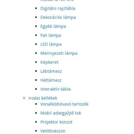
Digitális rajztábla
Dekorációs lámpa
Egyéb lámpa
Fali lámpa
LED lámpa
Mennyezeti lámpa
Képkeret
Lábtámasz
Háttámasz
Interaktív tábla
Irodai kellékek
Vonalkódolvasó tartozék
Mobil adatgyűjtő tok
Projektor konzol
Vetítővászon