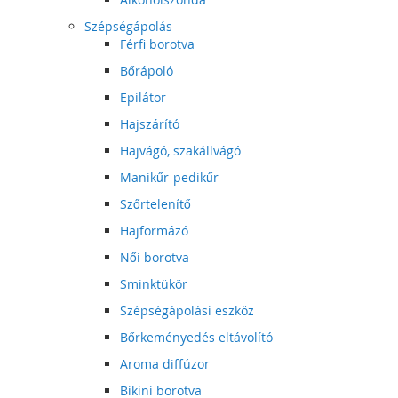
Szépségápolás
Férfi borotva
Bőrápoló
Epilátor
Hajszárító
Hajvágó, szakállvágó
Manikűr-pedikűr
Szőrtelenítő
Hajformázó
Női borotva
Sminktükör
Szépségápolási eszköz
Bőrkeményedés eltávolító
Aroma diffúzor
Bikini borotva