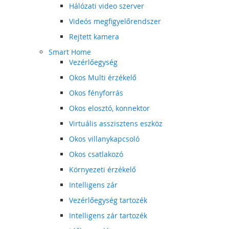
Hálózati video szerver
Videós megfigyelőrendszer
Rejtett kamera
Smart Home
Vezérlőegység
Okos Multi érzékelő
Okos fényforrás
Okos elosztó, konnektor
Virtuális asszisztens eszköz
Okos villanykapcsoló
Okos csatlakozó
Környezeti érzékelő
Intelligens zár
Vezérlőegység tartozék
Intelligens zár tartozék