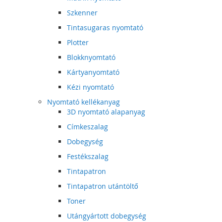
Szkenner
Tintasugaras nyomtató
Plotter
Blokknyomtató
Kártyanyomtató
Kézi nyomtató
Nyomtató kellékanyag
3D nyomtató alapanyag
Címkeszalag
Dobegység
Festékszalag
Tintapatron
Tintapatron utántöltő
Toner
Utángyártott dobegység