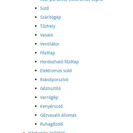
Sütő
Szárítógép
Tűzhely
Vasaló
Ventilátor
Főzőlap
Hordozható főzőlap
Elektromos sütő
Robotporszívó
Gőztisztító
Varrógép
Kenyérsütő
Gőzvasaló állomás
Ruhagőzölő
Háztartási kellékek