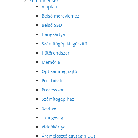
Komponensek
Alaplap
Belső merevlemez
Belső SSD
Hangkártya
Számítógép kiegészítő
Hűtőrendszer
Memória
Optikai meghajtó
Port bővítő
Processzor
Számítógép ház
Szoftver
Tápegység
Videókártya
Áramelosztó egység (PDU)