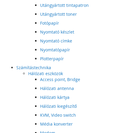
Utángyártott tintapatron
Utángyártott toner
Fotópapír
Nyomtató készlet
Nyomtató címke
Nyomtatópapír
Plotterpapír
Számítástechnika
Hálózati eszközök
Access point, Bridge
Hálózati antenna
Hálózati kártya
Hálózati kiegészítő
KVM, Video switch
Média konverter
Modem