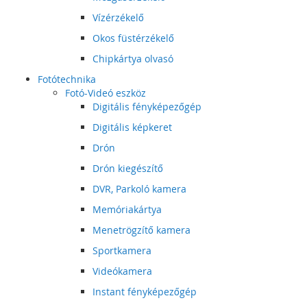
Vízérzékelő
Okos füstérzékelő
Chipkártya olvasó
Fotótechnika
Fotó-Videó eszköz
Digitális fényképezőgép
Digitális képkeret
Drón
Drón kiegészítő
DVR, Parkoló kamera
Memóriakártya
Menetrögzítő kamera
Sportkamera
Videókamera
Instant fényképezőgép