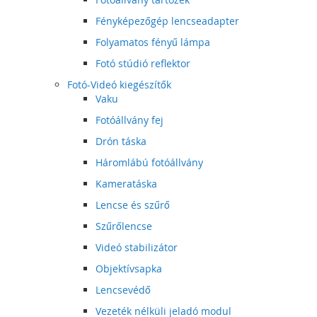
Fényképezőgép lencseadapter
Folyamatos fényű lámpa
Fotó stúdió reflektor
Fotó-Videó kiegészítők
Vaku
Fotóállvány fej
Drón táska
Háromlábú fotóállvány
Kameratáska
Lencse és szűrő
Szűrőlencse
Videó stabilizátor
Objektívsapka
Lencsevédő
Vezeték nélküli jeladó modul