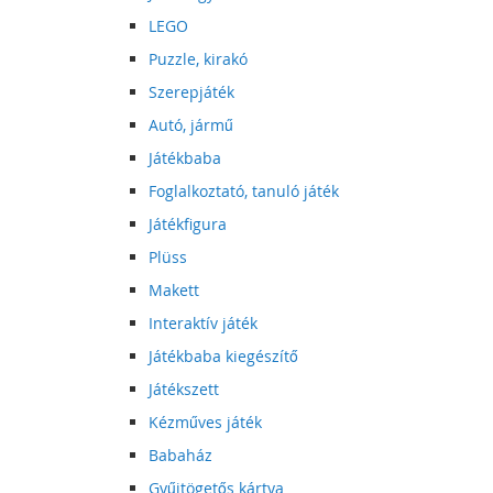
LEGO
Puzzle, kirakó
Szerepjáték
Autó, jármű
Játékbaba
Foglalkoztató, tanuló játék
Játékfigura
Plüss
Makett
Interaktív játék
Játékbaba kiegészítő
Játékszett
Kézműves játék
Babaház
Gyűjtögetős kártya