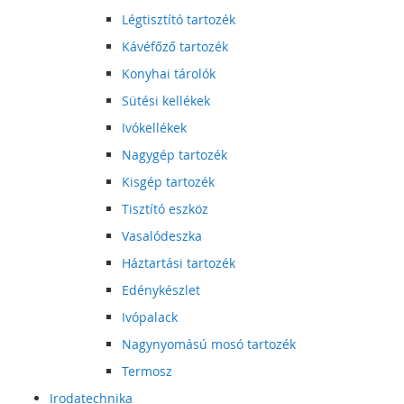
Légtisztító tartozék
Kávéfőző tartozék
Konyhai tárolók
Sütési kellékek
Ivókellékek
Nagygép tartozék
Kisgép tartozék
Tisztító eszköz
Vasalódeszka
Háztartási tartozék
Edénykészlet
Ivópalack
Nagynyomású mosó tartozék
Termosz
Irodatechnika