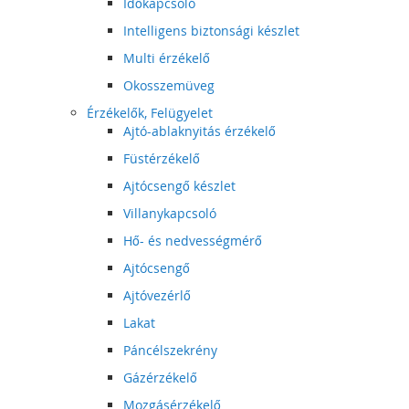
Időkapcsoló
Intelligens biztonsági készlet
Multi érzékelő
Okosszemüveg
Érzékelők, Felügyelet
Ajtó-ablaknyitás érzékelő
Füstérzékelő
Ajtócsengő készlet
Villanykapcsoló
Hő- és nedvességmérő
Ajtócsengő
Ajtóvezérlő
Lakat
Páncélszekrény
Gázérzékelő
Mozgásérzékelő