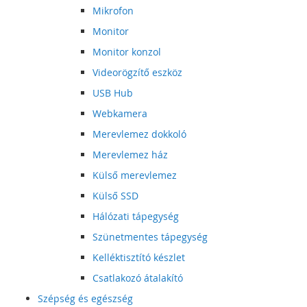
Mikrofon
Monitor
Monitor konzol
Videorögzítő eszköz
USB Hub
Webkamera
Merevlemez dokkoló
Merevlemez ház
Külső merevlemez
Külső SSD
Hálózati tápegység
Szünetmentes tápegység
Kelléktisztító készlet
Csatlakozó átalakító
Szépség és egészség