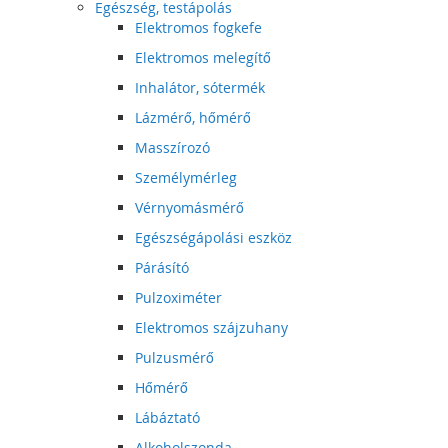
Egészség, testápolás
Elektromos fogkefe
Elektromos melegítő
Inhalátor, sótermék
Lázmérő, hőmérő
Masszírozó
Személymérleg
Vérnyomásmérő
Egészségápolási eszköz
Párásító
Pulzoximéter
Elektromos szájzuhany
Pulzusmérő
Hőmérő
Lábáztató
Alkoholszonda