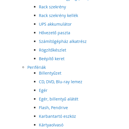
Rack szekrény
Rack szekrény kellék
UPS akkumulátor
Hővezető paszta
Számítógépház alkatrész
Rögzítőkészlet
Beépítő keret
Perifériák
Billentyűzet
CD, DVD, Blu-ray lemez
Egér
Egér, billentyű alátét
Flash, Pendrive
Karbantartó eszköz
Kártyaolvasó