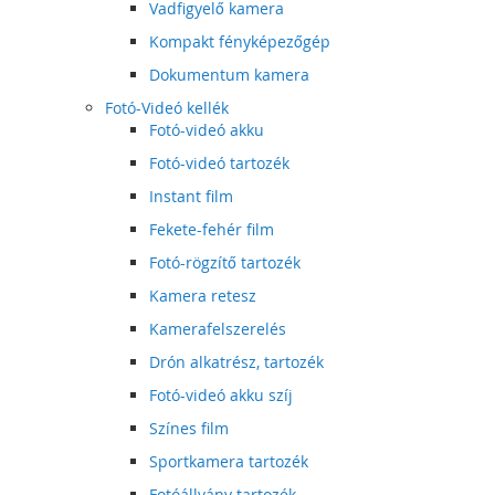
Vadfigyelő kamera
Kompakt fényképezőgép
Dokumentum kamera
Fotó-Videó kellék
Fotó-videó akku
Fotó-videó tartozék
Instant film
Fekete-fehér film
Fotó-rögzítő tartozék
Kamera retesz
Kamerafelszerelés
Drón alkatrész, tartozék
Fotó-videó akku szíj
Színes film
Sportkamera tartozék
Fotóállvány tartozék