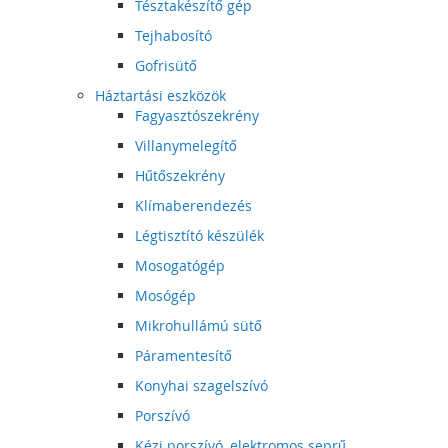
Tésztakészítő gép
Tejhabosító
Gofrisütő
Háztartási eszközök
Fagyasztószekrény
Villanymelegítő
Hűtőszekrény
Klímaberendezés
Légtisztító készülék
Mosogatógép
Mosógép
Mikrohullámú sütő
Páramentesítő
Konyhai szagelszívó
Porszívó
Kézi porszívó, elektromos seprű