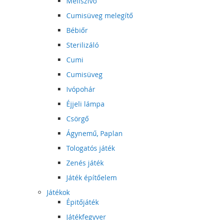
Mellszívó
Cumisüveg melegítő
Bébiőr
Sterilizáló
Cumi
Cumisüveg
Ivópohár
Éjjeli lámpa
Csörgő
Ágynemű, Paplan
Tologatós játék
Zenés játék
Játék építőelem
Játékok
Épitőjáték
Játékfegyver