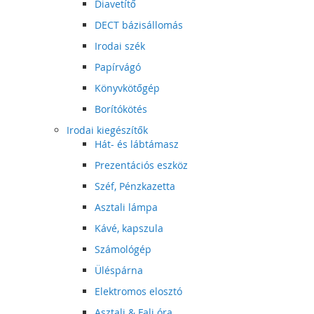
Diavetítő
DECT bázisállomás
Irodai szék
Papírvágó
Könyvkötőgép
Borítókötés
Irodai kiegészítők
Hát- és lábtámasz
Prezentációs eszköz
Széf, Pénzkazetta
Asztali lámpa
Kávé, kapszula
Számológép
Üléspárna
Elektromos elosztó
Asztali & Fali óra