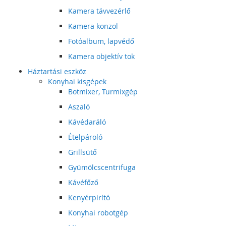
Kamera távvezérlő
Kamera konzol
Fotóalbum, lapvédő
Kamera objektív tok
Háztartási eszköz
Konyhai kisgépek
Botmixer, Turmixgép
Aszaló
Kávédaráló
Ételpároló
Grillsütő
Gyümölcscentrifuga
Kávéfőző
Kenyérpirító
Konyhai robotgép