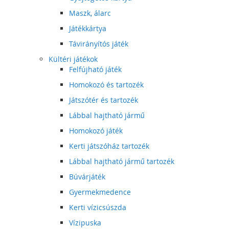
Maszk, álarc
Játékkártya
Távirányítós játék
Kültéri játékok
Felfújható játék
Homokozó és tartozék
Játszótér és tartozék
Lábbal hajtható jármű
Homokozó játék
Kerti játszóház tartozék
Lábbal hajtható jármű tartozék
Búvárjáték
Gyermekmedence
Kerti vízicsúszda
Vízipuska