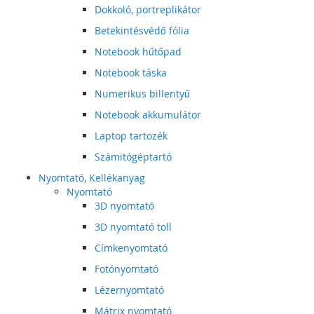
Dokkoló, portreplikátor
Betekintésvédő fólia
Notebook hűtőpad
Notebook táska
Numerikus billentyű
Notebook akkumulátor
Laptop tartozék
Számitógéptartó
Nyomtató, Kellékanyag
Nyomtató
3D nyomtató
3D nyomtató toll
Címkenyomtató
Fotónyomtató
Lézernyomtató
Mátrix nyomtató