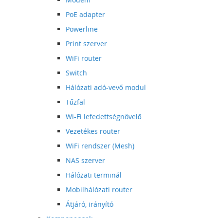
PoE adapter
Powerline
Print szerver
WiFi router
Switch
Hálózati adó-vevő modul
Tűzfal
Wi-Fi lefedettségnövelő
Vezetékes router
WiFi rendszer (Mesh)
NAS szerver
Hálózati terminál
Mobilhálózati router
Átjáró, irányító