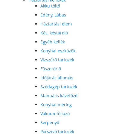
Akku töltő
Edény, Lábas
Háztartási elem
Kés, késtároló
Egyéb kellék
Konyhai eszközök
Vízszűrő tartozék
Fűszerőrlő
Időjárás állomás
Szódagép tartozék
Manuális kávéfőző
Konyhai mérleg
Vákuumfóliázó
Serpenyő
Porszívó tartozék