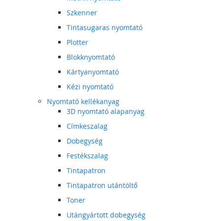
Szkenner
Tintasugaras nyomtató
Plotter
Blokknyomtató
Kártyanyomtató
Kézi nyomtató
Nyomtató kellékanyag
3D nyomtató alapanyag
Címkeszalag
Dobegység
Festékszalag
Tintapatron
Tintapatron utántöltő
Toner
Utángyártott dobegység