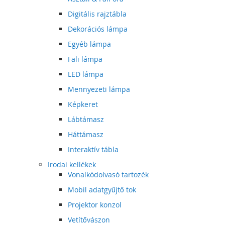
Digitális rajztábla
Dekorációs lámpa
Egyéb lámpa
Fali lámpa
LED lámpa
Mennyezeti lámpa
Képkeret
Lábtámasz
Háttámasz
Interaktív tábla
Irodai kellékek
Vonalkódolvasó tartozék
Mobil adatgyűjtő tok
Projektor konzol
Vetítővászon