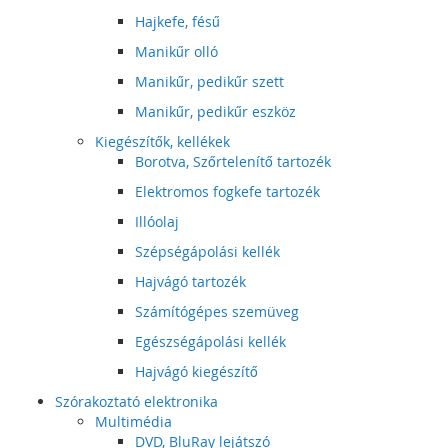
Hajkefe, fésű
Manikűr olló
Manikűr, pedikűr szett
Manikűr, pedikűr eszköz
Kiegészítők, kellékek
Borotva, Szőrtelenítő tartozék
Elektromos fogkefe tartozék
Illóolaj
Szépségápolási kellék
Hajvágó tartozék
Számítógépes szemüveg
Egészségápolási kellék
Hajvágó kiegészítő
Szórakoztató elektronika
Multimédia
DVD, BluRay lejátszó