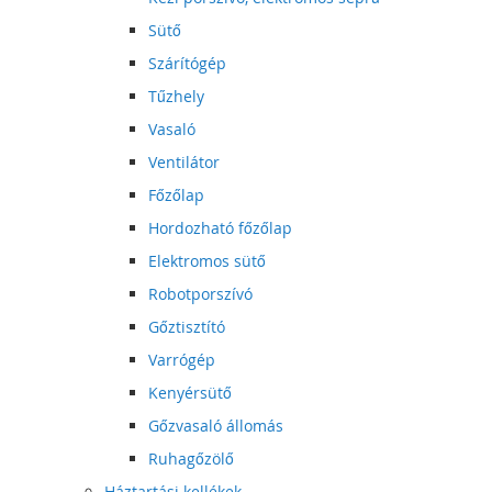
Sütő
Szárítógép
Tűzhely
Vasaló
Ventilátor
Főzőlap
Hordozható főzőlap
Elektromos sütő
Robotporszívó
Gőztisztító
Varrógép
Kenyérsütő
Gőzvasaló állomás
Ruhagőzölő
Háztartási kellékek