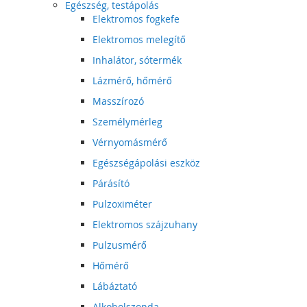
Egészség, testápolás
Elektromos fogkefe
Elektromos melegítő
Inhalátor, sótermék
Lázmérő, hőmérő
Masszírozó
Személymérleg
Vérnyomásmérő
Egészségápolási eszköz
Párásító
Pulzoximéter
Elektromos szájzuhany
Pulzusmérő
Hőmérő
Lábáztató
Alkoholszonda