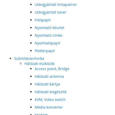
Utángyártott tintapatron
Utángyártott toner
Fotópapír
Nyomtató készlet
Nyomtató címke
Nyomtatópapír
Plotterpapír
Számítástechnika
Hálózati eszközök
Access point, Bridge
Hálózati antenna
Hálózati kártya
Hálózati kiegészítő
KVM, Video switch
Média konverter
Modem