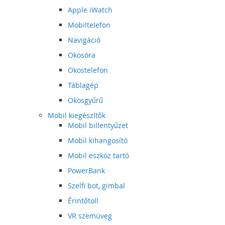
Apple iWatch
Mobiltelefon
Navigáció
Okosóra
Okostelefon
Táblagép
Okosgyűrű
Mobil kiegészítők
Mobil billentyűzet
Mobil kihangosító
Mobil eszköz tartó
PowerBank
Szelfi bot, gimbal
Érintőtoll
VR szemüveg