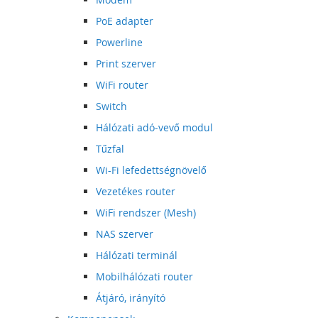
PoE adapter
Powerline
Print szerver
WiFi router
Switch
Hálózati adó-vevő modul
Tűzfal
Wi-Fi lefedettségnövelő
Vezetékes router
WiFi rendszer (Mesh)
NAS szerver
Hálózati terminál
Mobilhálózati router
Átjáró, irányító