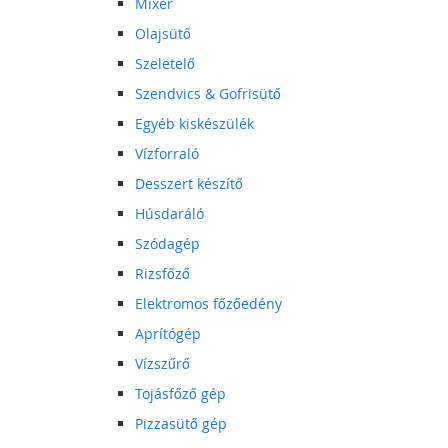
Mixer
Olajsütő
Szeletelő
Szendvics & Gofrisütő
Egyéb kiskészülék
Vízforraló
Desszert készítő
Húsdaráló
Szódagép
Rizsfőző
Elektromos főzőedény
Aprítógép
Vízszűrő
Tojásfőző gép
Pizzasütő gép