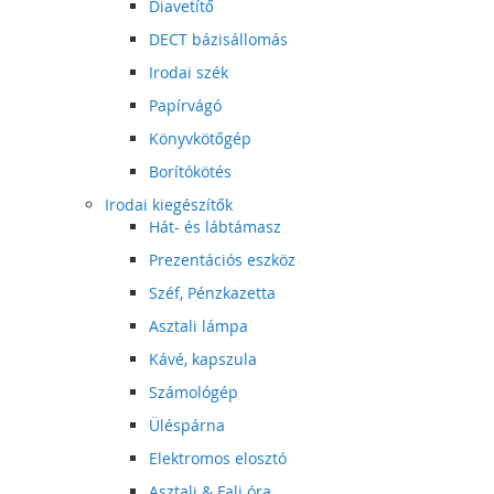
Diavetítő
DECT bázisállomás
Irodai szék
Papírvágó
Könyvkötőgép
Borítókötés
Irodai kiegészítők
Hát- és lábtámasz
Prezentációs eszköz
Széf, Pénzkazetta
Asztali lámpa
Kávé, kapszula
Számológép
Üléspárna
Elektromos elosztó
Asztali & Fali óra