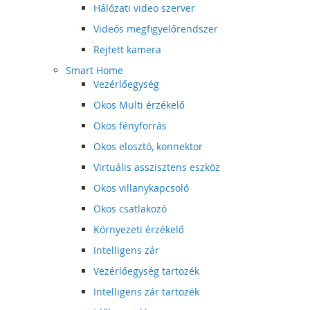
Hálózati video szerver
Videós megfigyelőrendszer
Rejtett kamera
Smart Home
Vezérlőegység
Okos Multi érzékelő
Okos fényforrás
Okos elosztó, konnektor
Virtuális asszisztens eszköz
Okos villanykapcsoló
Okos csatlakozó
Környezeti érzékelő
Intelligens zár
Vezérlőegység tartozék
Intelligens zár tartozék