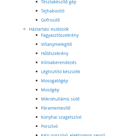
Tésztakészítő gép
Tejhabosító
Gofrisütő
Háztartási eszközök
Fagyasztószekrény
Villanymelegítő
Hűtőszekrény
Klímaberendezés
Légtisztító készülék
Mosogatógép
Mosógép
Mikrohullámú sütő
Páramentesítő
Konyhai szagelszívó
Porszívó
Kézi porszívó, elektromos seprű