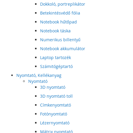
Dokkoló, portreplikátor
Betekintésvédő fólia
Notebook hűtőpad
Notebook táska
Numerikus billentyű
Notebook akkumulátor
Laptop tartozék
Számitógéptartó
Nyomtató, Kellékanyag
Nyomtató
3D nyomtató
3D nyomtató toll
Címkenyomtató
Fotónyomtató
Lézernyomtató
Mátrix nyomtató