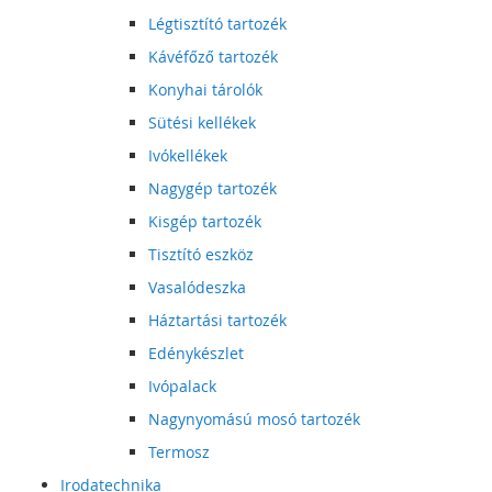
Légtisztító tartozék
Kávéfőző tartozék
Konyhai tárolók
Sütési kellékek
Ivókellékek
Nagygép tartozék
Kisgép tartozék
Tisztító eszköz
Vasalódeszka
Háztartási tartozék
Edénykészlet
Ivópalack
Nagynyomású mosó tartozék
Termosz
Irodatechnika