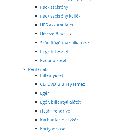
Rack szekrény
Rack szekrény kellék
UPS akkumulátor
Hővezető paszta
Számítógépház alkatrész
Rögzítőkészlet
Beépítő keret
Perifériák
Billentyűzet
CD, DVD, Blu-ray lemez
Egér
Egér, billentyű alátét
Flash, Pendrive
Karbantartó eszköz
Kártyaolvasó