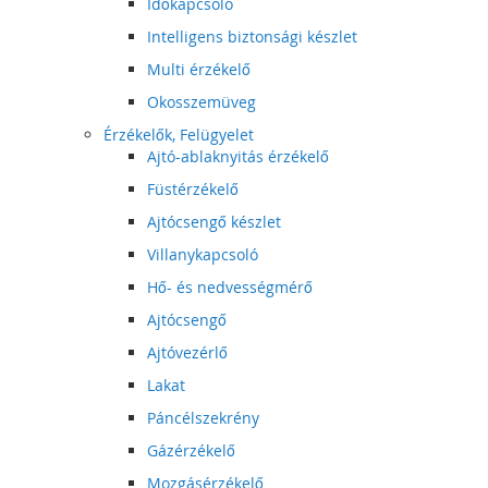
Időkapcsoló
Intelligens biztonsági készlet
Multi érzékelő
Okosszemüveg
Érzékelők, Felügyelet
Ajtó-ablaknyitás érzékelő
Füstérzékelő
Ajtócsengő készlet
Villanykapcsoló
Hő- és nedvességmérő
Ajtócsengő
Ajtóvezérlő
Lakat
Páncélszekrény
Gázérzékelő
Mozgásérzékelő