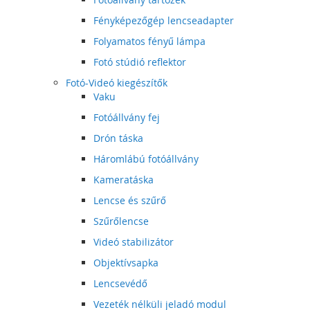
Fényképezőgép lencseadapter
Folyamatos fényű lámpa
Fotó stúdió reflektor
Fotó-Videó kiegészítők
Vaku
Fotóállvány fej
Drón táska
Háromlábú fotóállvány
Kameratáska
Lencse és szűrő
Szűrőlencse
Videó stabilizátor
Objektívsapka
Lencsevédő
Vezeték nélküli jeladó modul