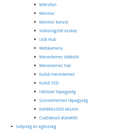
Mikrofon
Monitor
Monitor konzol
Videorögzítő eszköz
USB Hub
Webkamera
Merevlemez dokkoló
Merevlemez ház
Külső merevlemez
Külső SSD
Hálózati tápegység
Szünetmentes tápegység
Kelléktisztító készlet
Csatlakozó átalakító
Szépség és egészség