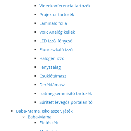
Videokonferencia tartozék
Projektor tartozék
Lamináló fólia
VoIP, Analóg kellék
LED izzó, fénycső
Fluoreszkáló izzó
Halogén izzó
Fényszalag
Csuklótámasz
Deréktámasz
Iratmegsemmisítő tartozék
Sűrített levegős portalanító
Baba-Mama, Iskolaszer, Játék
Baba-Mama
Etetőszék