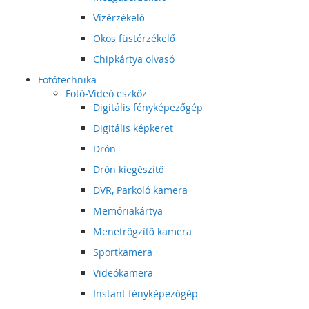
Vízérzékelő
Okos füstérzékelő
Chipkártya olvasó
Fotótechnika
Fotó-Videó eszköz
Digitális fényképezőgép
Digitális képkeret
Drón
Drón kiegészítő
DVR, Parkoló kamera
Memóriakártya
Menetrögzítő kamera
Sportkamera
Videókamera
Instant fényképezőgép