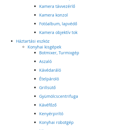
Kamera távvezérlő
Kamera konzol
Fotóalbum, lapvédő
Kamera objektív tok
Háztartási eszköz
Konyhai kisgépek
Botmixer, Turmixgép
Aszaló
Kávédaráló
Ételpároló
Grillsütő
Gyümölcscentrifuga
Kávéfőző
Kenyérpirító
Konyhai robotgép