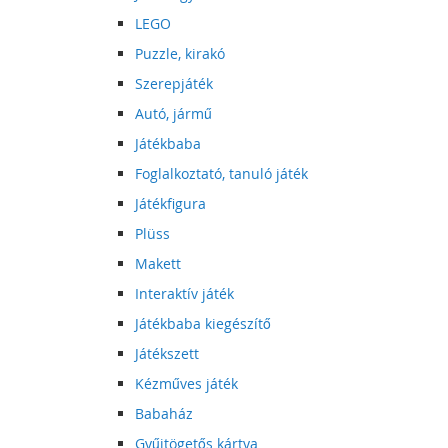
LEGO
Puzzle, kirakó
Szerepjáték
Autó, jármű
Játékbaba
Foglalkoztató, tanuló játék
Játékfigura
Plüss
Makett
Interaktív játék
Játékbaba kiegészítő
Játékszett
Kézműves játék
Babaház
Gyűjtögetős kártya