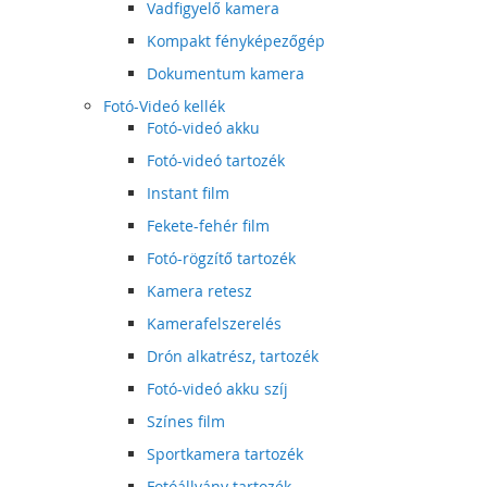
Vadfigyelő kamera
Kompakt fényképezőgép
Dokumentum kamera
Fotó-Videó kellék
Fotó-videó akku
Fotó-videó tartozék
Instant film
Fekete-fehér film
Fotó-rögzítő tartozék
Kamera retesz
Kamerafelszerelés
Drón alkatrész, tartozék
Fotó-videó akku szíj
Színes film
Sportkamera tartozék
Fotóállvány tartozék