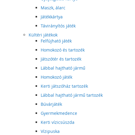
Maszk, álarc
Játékkártya
Távirányítós játék
Kültéri játékok
Felfújható játék
Homokozó és tartozék
Játszótér és tartozék
Lábbal hajtható jármű
Homokozó játék
Kerti játszóház tartozék
Lábbal hajtható jármű tartozék
Búvárjáték
Gyermekmedence
Kerti vízicsúszda
Vízipuska