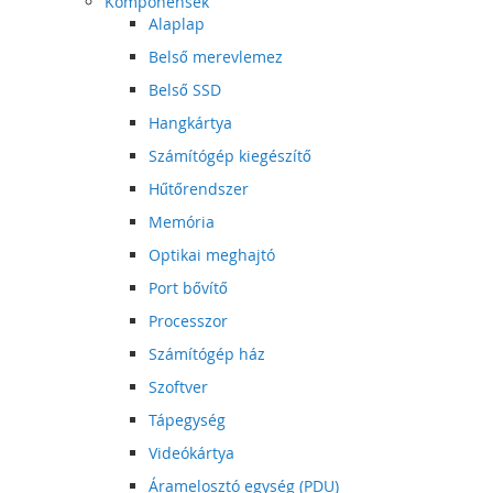
Komponensek
Alaplap
Belső merevlemez
Belső SSD
Hangkártya
Számítógép kiegészítő
Hűtőrendszer
Memória
Optikai meghajtó
Port bővítő
Processzor
Számítógép ház
Szoftver
Tápegység
Videókártya
Áramelosztó egység (PDU)