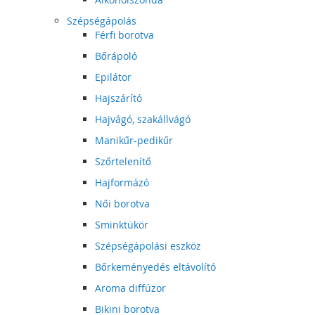
Szépségápolás
Férfi borotva
Bőrápoló
Epilátor
Hajszárító
Hajvágó, szakállvágó
Manikűr-pedikűr
Szőrtelenítő
Hajformázó
Női borotva
Sminktükör
Szépségápolási eszköz
Bőrkeményedés eltávolító
Aroma diffúzor
Bikini borotva