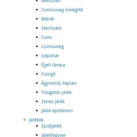
Mellszívó
Cumisüveg melegítő
Bébiőr
Sterilizáló
Cumi
Cumisüveg
Ivópohár
Éjjeli lámpa
Csörgő
Ágynemű, Paplan
Tologatós játék
Zenés játék
Játék építőelem
Játékok
Épitőjáték
Játékfegyver