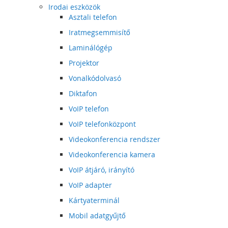
Irodai eszközök
Asztali telefon
Iratmegsemmisítő
Laminálógép
Projektor
Vonalkódolvasó
Diktafon
VoIP telefon
VoIP telefonközpont
Videokonferencia rendszer
Videokonferencia kamera
VoIP átjáró, irányító
VoIP adapter
Kártyaterminál
Mobil adatgyűjtő