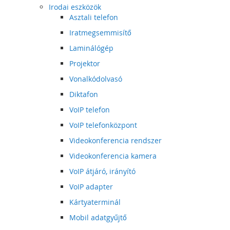
Irodai eszközök
Asztali telefon
Iratmegsemmisítő
Laminálógép
Projektor
Vonalkódolvasó
Diktafon
VoIP telefon
VoIP telefonközpont
Videokonferencia rendszer
Videokonferencia kamera
VoIP átjáró, irányító
VoIP adapter
Kártyaterminál
Mobil adatgyűjtő