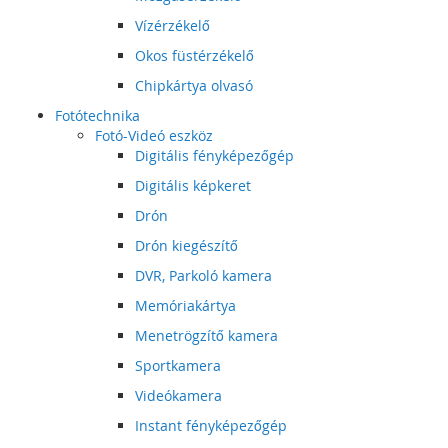
Vízérzékelő
Okos füstérzékelő
Chipkártya olvasó
Fotótechnika
Fotó-Videó eszköz
Digitális fényképezőgép
Digitális képkeret
Drón
Drón kiegészítő
DVR, Parkoló kamera
Memóriakártya
Menetrögzítő kamera
Sportkamera
Videókamera
Instant fényképezőgép