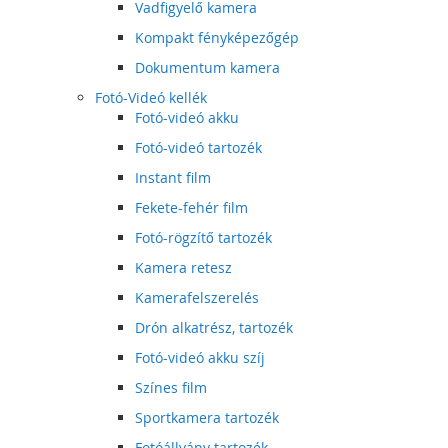
Vadfigyelő kamera
Kompakt fényképezőgép
Dokumentum kamera
Fotó-Videó kellék
Fotó-videó akku
Fotó-videó tartozék
Instant film
Fekete-fehér film
Fotó-rögzítő tartozék
Kamera retesz
Kamerafelszerelés
Drón alkatrész, tartozék
Fotó-videó akku szíj
Színes film
Sportkamera tartozék
Fotóállvány tartozék