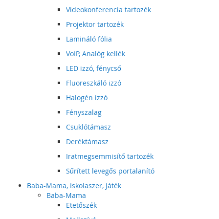
Videokonferencia tartozék
Projektor tartozék
Lamináló fólia
VoIP, Analóg kellék
LED izzó, fénycső
Fluoreszkáló izzó
Halogén izzó
Fényszalag
Csuklótámasz
Deréktámasz
Iratmegsemmisítő tartozék
Sűrített levegős portalanító
Baba-Mama, Iskolaszer, Játék
Baba-Mama
Etetőszék