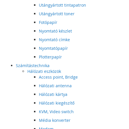
Utángyártott tintapatron
Utángyártott toner
Fotópapír
Nyomtató készlet
Nyomtató címke
Nyomtatópapír
Plotterpapír
Számítástechnika
Hálózati eszközök
Access point, Bridge
Hálózati antenna
Hálózati kártya
Hálózati kiegészítő
KVM, Video switch
Média konverter
Modem