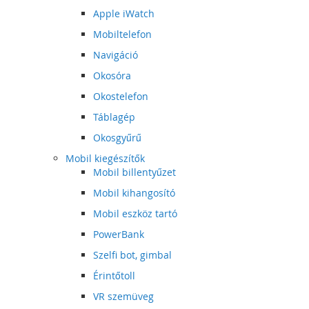
Apple iWatch
Mobiltelefon
Navigáció
Okosóra
Okostelefon
Táblagép
Okosgyűrű
Mobil kiegészítők
Mobil billentyűzet
Mobil kihangosító
Mobil eszköz tartó
PowerBank
Szelfi bot, gimbal
Érintőtoll
VR szemüveg