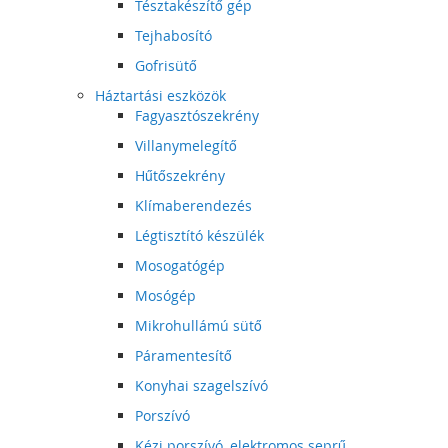
Tésztakészítő gép
Tejhabosító
Gofrisütő
Háztartási eszközök
Fagyasztószekrény
Villanymelegítő
Hűtőszekrény
Klímaberendezés
Légtisztító készülék
Mosogatógép
Mosógép
Mikrohullámú sütő
Páramentesítő
Konyhai szagelszívó
Porszívó
Kézi porszívó, elektromos seprű