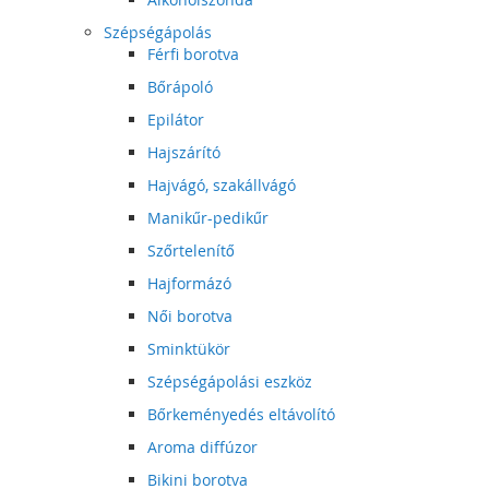
Szépségápolás
Férfi borotva
Bőrápoló
Epilátor
Hajszárító
Hajvágó, szakállvágó
Manikűr-pedikűr
Szőrtelenítő
Hajformázó
Női borotva
Sminktükör
Szépségápolási eszköz
Bőrkeményedés eltávolító
Aroma diffúzor
Bikini borotva