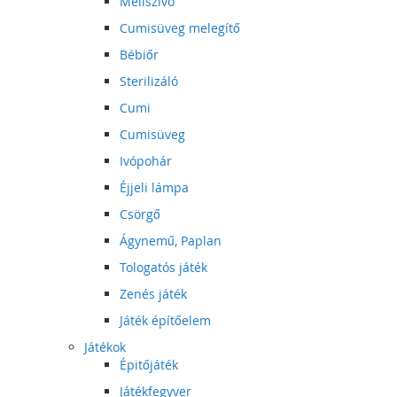
Mellszívó
Cumisüveg melegítő
Bébiőr
Sterilizáló
Cumi
Cumisüveg
Ivópohár
Éjjeli lámpa
Csörgő
Ágynemű, Paplan
Tologatós játék
Zenés játék
Játék építőelem
Játékok
Épitőjáték
Játékfegyver