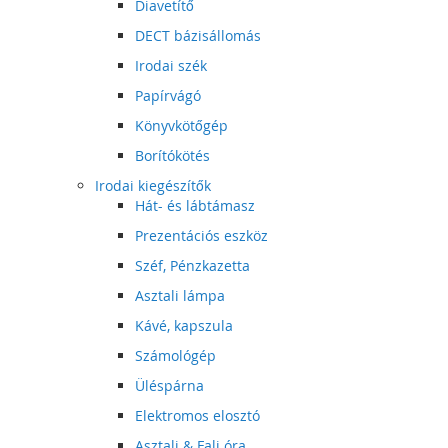
Diavetítő
DECT bázisállomás
Irodai szék
Papírvágó
Könyvkötőgép
Borítókötés
Irodai kiegészítők
Hát- és lábtámasz
Prezentációs eszköz
Széf, Pénzkazetta
Asztali lámpa
Kávé, kapszula
Számológép
Üléspárna
Elektromos elosztó
Asztali & Fali óra