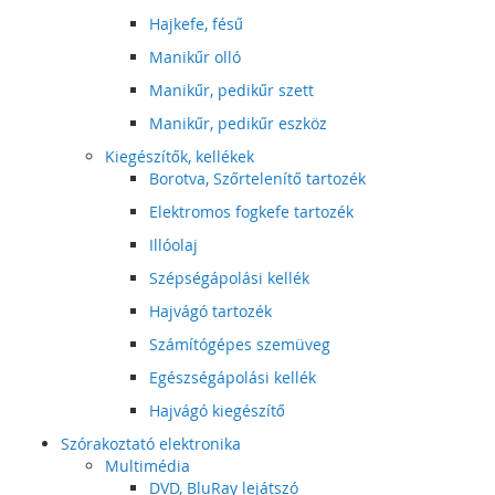
Hajkefe, fésű
Manikűr olló
Manikűr, pedikűr szett
Manikűr, pedikűr eszköz
Kiegészítők, kellékek
Borotva, Szőrtelenítő tartozék
Elektromos fogkefe tartozék
Illóolaj
Szépségápolási kellék
Hajvágó tartozék
Számítógépes szemüveg
Egészségápolási kellék
Hajvágó kiegészítő
Szórakoztató elektronika
Multimédia
DVD, BluRay lejátszó