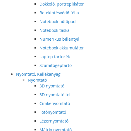
Dokkoló, portreplikátor
Betekintésvédő fólia
Notebook hűtőpad
Notebook táska
Numerikus billentyű
Notebook akkumulátor
Laptop tartozék
Számitógéptartó
Nyomtató, Kellékanyag
Nyomtató
3D nyomtató
3D nyomtató toll
Címkenyomtató
Fotónyomtató
Lézernyomtató
Mátrix nyomtató