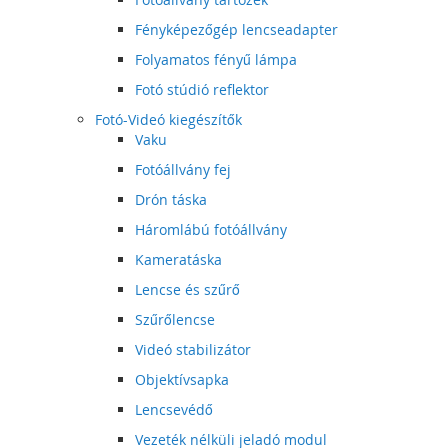
Fényképezőgép lencseadapter
Folyamatos fényű lámpa
Fotó stúdió reflektor
Fotó-Videó kiegészítők
Vaku
Fotóállvány fej
Drón táska
Háromlábú fotóállvány
Kameratáska
Lencse és szűrő
Szűrőlencse
Videó stabilizátor
Objektívsapka
Lencsevédő
Vezeték nélküli jeladó modul