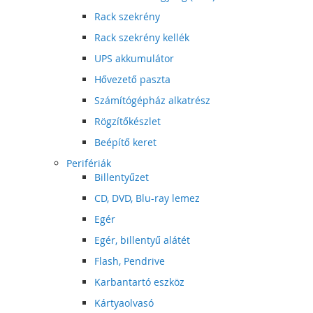
Rack szekrény
Rack szekrény kellék
UPS akkumulátor
Hővezető paszta
Számítógépház alkatrész
Rögzítőkészlet
Beépítő keret
Perifériák
Billentyűzet
CD, DVD, Blu-ray lemez
Egér
Egér, billentyű alátét
Flash, Pendrive
Karbantartó eszköz
Kártyaolvasó