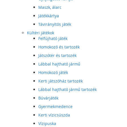
Maszk, álarc
Játékkártya
Távirányítós játék
Kültéri játékok
Felfújható játék
Homokozó és tartozék
Játszótér és tartozék
Lábbal hajtható jármű
Homokozó játék
Kerti játszóház tartozék
Lábbal hajtható jármű tartozék
Búvárjáték
Gyermekmedence
Kerti vízicsúszda
Vízipuska