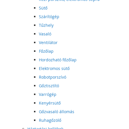
Sütő
Szárítógép
Tűzhely
Vasaló
Ventilátor
Főzőlap
Hordozható főzőlap
Elektromos sütő
Robotporszívó
Gőztisztító
Varrógép
Kenyérsütő
Gőzvasaló állomás
Ruhagőzölő
Háztartási kellékek