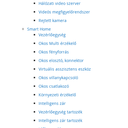
Hálózati video szerver
Videós megfigyelőrendszer
Rejtett kamera
Smart Home
Vezérlőegység
Okos Multi érzékelő
Okos fényforrás
Okos elosztó, konnektor
Virtuális asszisztens eszköz
Okos villanykapcsoló
Okos csatlakozó
Környezeti érzékelő
Intelligens zár
Vezérlőegység tartozék
Intelligens zár tartozék