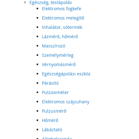
Egészség, testápolás
Elektromos fogkefe
Elektromos melegítő
Inhalátor, sótermék
Lázmérő, hőmérő
Masszírozó
Személymérleg
Vérnyomásmérő
Egészségápolási eszköz
Párásító
Pulzoximéter
Elektromos szájzuhany
Pulzusmérő
Hőmérő
Lábáztató
Alkoholszonda