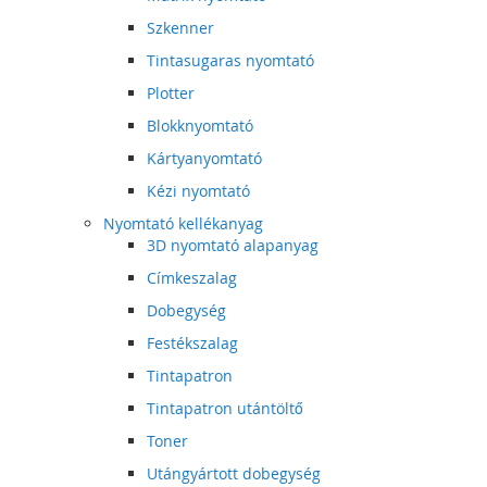
Szkenner
Tintasugaras nyomtató
Plotter
Blokknyomtató
Kártyanyomtató
Kézi nyomtató
Nyomtató kellékanyag
3D nyomtató alapanyag
Címkeszalag
Dobegység
Festékszalag
Tintapatron
Tintapatron utántöltő
Toner
Utángyártott dobegység