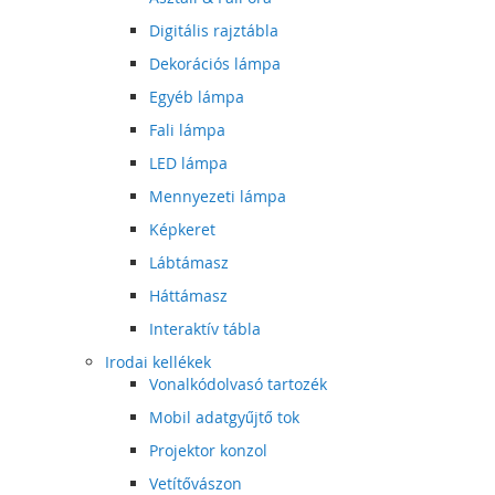
Digitális rajztábla
Dekorációs lámpa
Egyéb lámpa
Fali lámpa
LED lámpa
Mennyezeti lámpa
Képkeret
Lábtámasz
Háttámasz
Interaktív tábla
Irodai kellékek
Vonalkódolvasó tartozék
Mobil adatgyűjtő tok
Projektor konzol
Vetítővászon