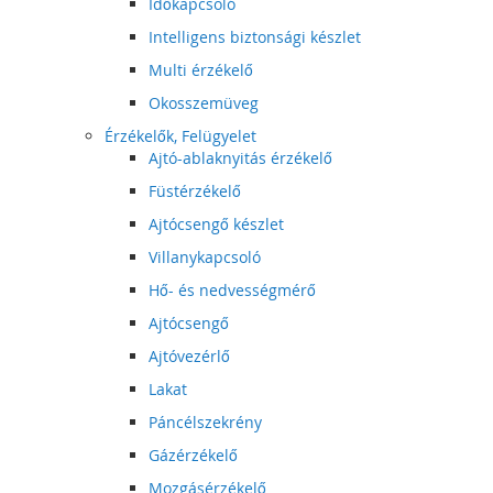
Időkapcsoló
Intelligens biztonsági készlet
Multi érzékelő
Okosszemüveg
Érzékelők, Felügyelet
Ajtó-ablaknyitás érzékelő
Füstérzékelő
Ajtócsengő készlet
Villanykapcsoló
Hő- és nedvességmérő
Ajtócsengő
Ajtóvezérlő
Lakat
Páncélszekrény
Gázérzékelő
Mozgásérzékelő