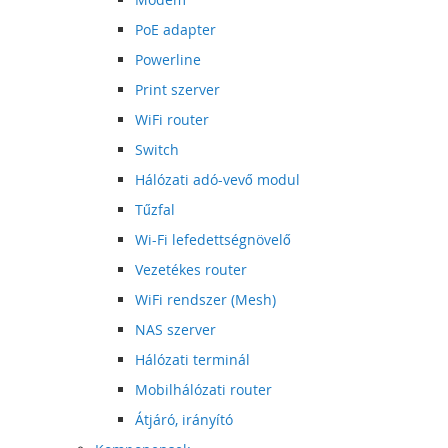
PoE adapter
Powerline
Print szerver
WiFi router
Switch
Hálózati adó-vevő modul
Tűzfal
Wi-Fi lefedettségnövelő
Vezetékes router
WiFi rendszer (Mesh)
NAS szerver
Hálózati terminál
Mobilhálózati router
Átjáró, irányító