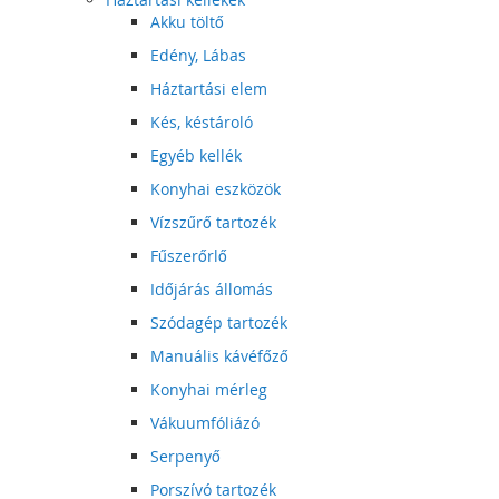
Akku töltő
Edény, Lábas
Háztartási elem
Kés, késtároló
Egyéb kellék
Konyhai eszközök
Vízszűrő tartozék
Fűszerőrlő
Időjárás állomás
Szódagép tartozék
Manuális kávéfőző
Konyhai mérleg
Vákuumfóliázó
Serpenyő
Porszívó tartozék