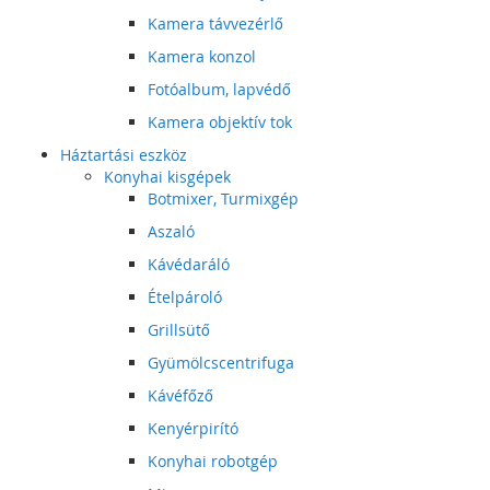
Kamera távvezérlő
Kamera konzol
Fotóalbum, lapvédő
Kamera objektív tok
Háztartási eszköz
Konyhai kisgépek
Botmixer, Turmixgép
Aszaló
Kávédaráló
Ételpároló
Grillsütő
Gyümölcscentrifuga
Kávéfőző
Kenyérpirító
Konyhai robotgép