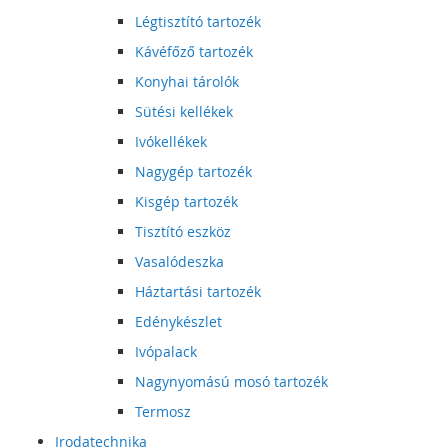
Légtisztító tartozék
Kávéfőző tartozék
Konyhai tárolók
Sütési kellékek
Ivókellékek
Nagygép tartozék
Kisgép tartozék
Tisztító eszköz
Vasalódeszka
Háztartási tartozék
Edénykészlet
Ivópalack
Nagynyomású mosó tartozék
Termosz
Irodatechnika