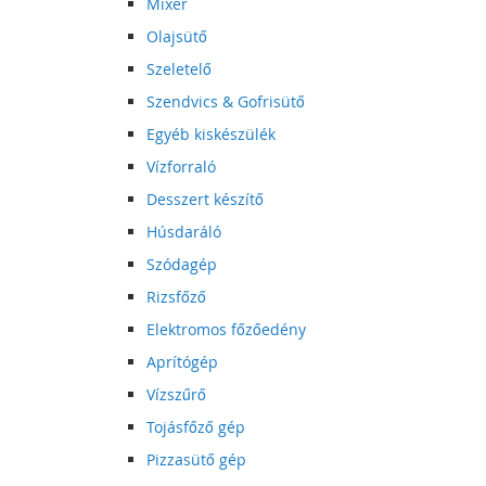
Mixer
Olajsütő
Szeletelő
Szendvics & Gofrisütő
Egyéb kiskészülék
Vízforraló
Desszert készítő
Húsdaráló
Szódagép
Rizsfőző
Elektromos főzőedény
Aprítógép
Vízszűrő
Tojásfőző gép
Pizzasütő gép