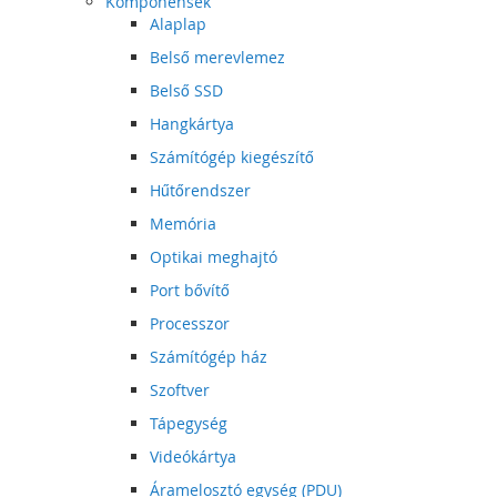
Komponensek
Alaplap
Belső merevlemez
Belső SSD
Hangkártya
Számítógép kiegészítő
Hűtőrendszer
Memória
Optikai meghajtó
Port bővítő
Processzor
Számítógép ház
Szoftver
Tápegység
Videókártya
Áramelosztó egység (PDU)