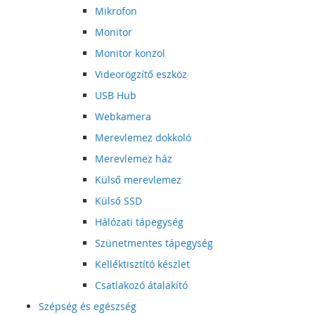
Mikrofon
Monitor
Monitor konzol
Videorögzítő eszköz
USB Hub
Webkamera
Merevlemez dokkoló
Merevlemez ház
Külső merevlemez
Külső SSD
Hálózati tápegység
Szünetmentes tápegység
Kelléktisztító készlet
Csatlakozó átalakító
Szépség és egészség