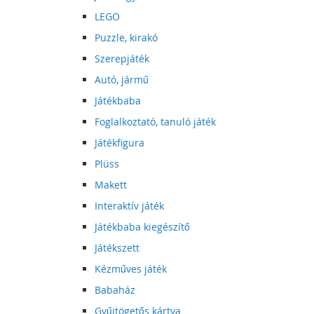
LEGO
Puzzle, kirakó
Szerepjáték
Autó, jármű
Játékbaba
Foglalkoztató, tanuló játék
Játékfigura
Plüss
Makett
Interaktív játék
Játékbaba kiegészítő
Játékszett
Kézműves játék
Babaház
Gyűjtögetős kártya