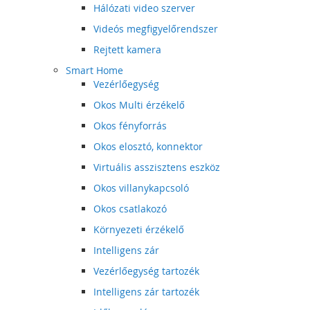
Hálózati video szerver
Videós megfigyelőrendszer
Rejtett kamera
Smart Home
Vezérlőegység
Okos Multi érzékelő
Okos fényforrás
Okos elosztó, konnektor
Virtuális asszisztens eszköz
Okos villanykapcsoló
Okos csatlakozó
Környezeti érzékelő
Intelligens zár
Vezérlőegység tartozék
Intelligens zár tartozék