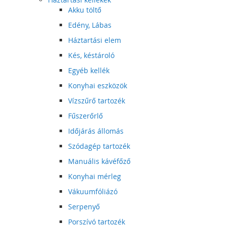
Akku töltő
Edény, Lábas
Háztartási elem
Kés, késtároló
Egyéb kellék
Konyhai eszközök
Vízszűrő tartozék
Fűszerőrlő
Időjárás állomás
Szódagép tartozék
Manuális kávéfőző
Konyhai mérleg
Vákuumfóliázó
Serpenyő
Porszívó tartozék