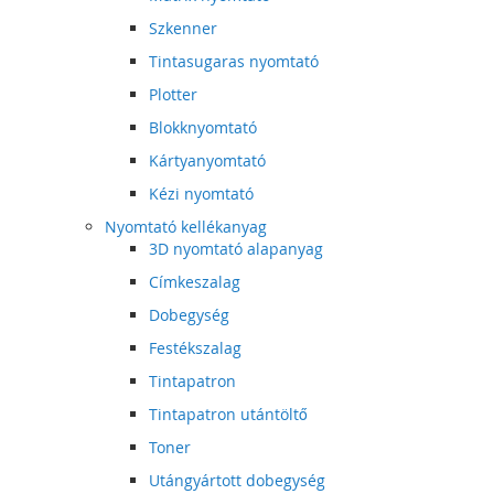
Szkenner
Tintasugaras nyomtató
Plotter
Blokknyomtató
Kártyanyomtató
Kézi nyomtató
Nyomtató kellékanyag
3D nyomtató alapanyag
Címkeszalag
Dobegység
Festékszalag
Tintapatron
Tintapatron utántöltő
Toner
Utángyártott dobegység