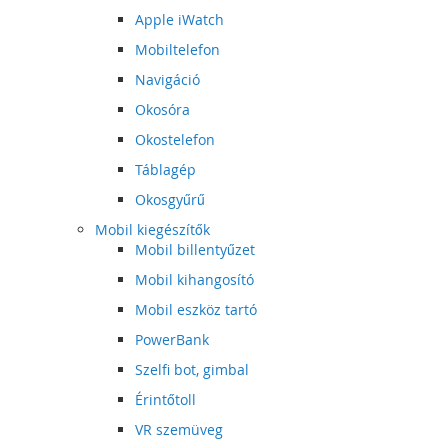
Apple iWatch
Mobiltelefon
Navigáció
Okosóra
Okostelefon
Táblagép
Okosgyűrű
Mobil kiegészítők
Mobil billentyűzet
Mobil kihangosító
Mobil eszköz tartó
PowerBank
Szelfi bot, gimbal
Érintőtoll
VR szemüveg