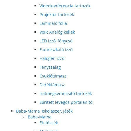
Videokonferencia tartozék
Projektor tartozék
Lamináló fólia
VoIP, Analóg kellék
LED izzó, fénycső
Fluoreszkáló izzó
Halogén izzó
Fényszalag
Csuklótámasz
Deréktámasz
Iratmegsemmisítő tartozék
Sűrített levegős portalanító
Baba-Mama, Iskolaszer, Játék
Baba-Mama
Etetőszék