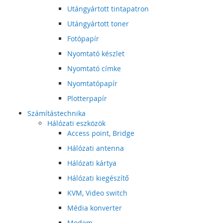
Utángyártott tintapatron
Utángyártott toner
Fotópapír
Nyomtató készlet
Nyomtató címke
Nyomtatópapír
Plotterpapír
Számítástechnika
Hálózati eszközök
Access point, Bridge
Hálózati antenna
Hálózati kártya
Hálózati kiegészítő
KVM, Video switch
Média konverter
Modem