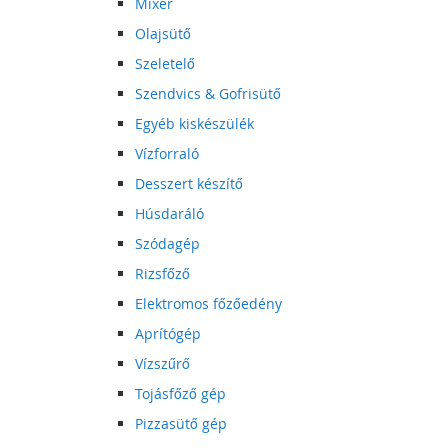
Mixer
Olajsütő
Szeletelő
Szendvics & Gofrisütő
Egyéb kiskészülék
Vízforraló
Desszert készítő
Húsdaráló
Szódagép
Rizsfőző
Elektromos főzőedény
Aprítógép
Vízszűrő
Tojásfőző gép
Pizzasütő gép