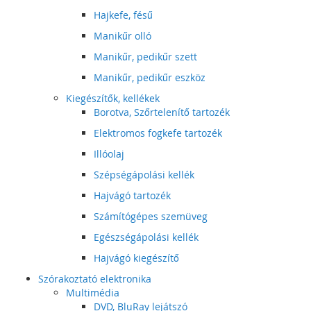
Hajkefe, fésű
Manikűr olló
Manikűr, pedikűr szett
Manikűr, pedikűr eszköz
Kiegészítők, kellékek
Borotva, Szőrtelenítő tartozék
Elektromos fogkefe tartozék
Illóolaj
Szépségápolási kellék
Hajvágó tartozék
Számítógépes szemüveg
Egészségápolási kellék
Hajvágó kiegészítő
Szórakoztató elektronika
Multimédia
DVD, BluRay lejátszó