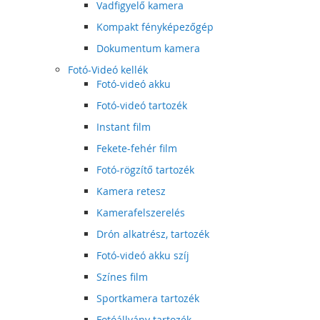
Vadfigyelő kamera
Kompakt fényképezőgép
Dokumentum kamera
Fotó-Videó kellék
Fotó-videó akku
Fotó-videó tartozék
Instant film
Fekete-fehér film
Fotó-rögzítő tartozék
Kamera retesz
Kamerafelszerelés
Drón alkatrész, tartozék
Fotó-videó akku szíj
Színes film
Sportkamera tartozék
Fotóállvány tartozék