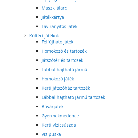
Maszk, álarc
Játékkártya
Távirányítós játék
Kültéri játékok
Felfújható játék
Homokozó és tartozék
Játszótér és tartozék
Lábbal hajtható jármű
Homokozó játék
Kerti játszóház tartozék
Lábbal hajtható jármű tartozék
Búvárjáték
Gyermekmedence
Kerti vízicsúszda
Vízipuska