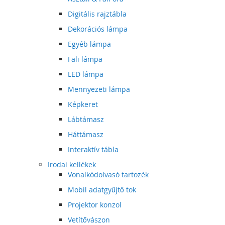
Digitális rajztábla
Dekorációs lámpa
Egyéb lámpa
Fali lámpa
LED lámpa
Mennyezeti lámpa
Képkeret
Lábtámasz
Háttámasz
Interaktív tábla
Irodai kellékek
Vonalkódolvasó tartozék
Mobil adatgyűjtő tok
Projektor konzol
Vetítővászon