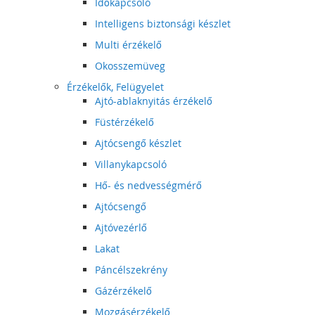
Időkapcsoló
Intelligens biztonsági készlet
Multi érzékelő
Okosszemüveg
Érzékelők, Felügyelet
Ajtó-ablaknyitás érzékelő
Füstérzékelő
Ajtócsengő készlet
Villanykapcsoló
Hő- és nedvességmérő
Ajtócsengő
Ajtóvezérlő
Lakat
Páncélszekrény
Gázérzékelő
Mozgásérzékelő