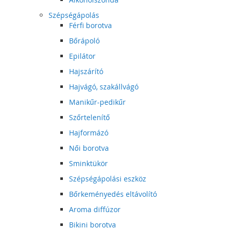
Szépségápolás
Férfi borotva
Bőrápoló
Epilátor
Hajszárító
Hajvágó, szakállvágó
Manikűr-pedikűr
Szőrtelenítő
Hajformázó
Női borotva
Sminktükör
Szépségápolási eszköz
Bőrkeményedés eltávolító
Aroma diffúzor
Bikini borotva