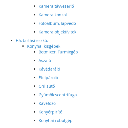
Kamera távvezérlő
Kamera konzol
Fotóalbum, lapvédő
Kamera objektív tok
Háztartási eszköz
Konyhai kisgépek
Botmixer, Turmixgép
Aszaló
Kávédaráló
Ételpároló
Grillsütő
Gyümölcscentrifuga
Kávéfőző
Kenyérpirító
Konyhai robotgép