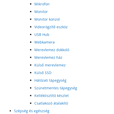
Mikrofon
Monitor
Monitor konzol
Videorögzítő eszköz
USB Hub
Webkamera
Merevlemez dokkoló
Merevlemez ház
Külső merevlemez
Külső SSD
Hálózati tápegység
Szünetmentes tápegység
Kelléktisztító készlet
Csatlakozó átalakító
Szépség és egészség