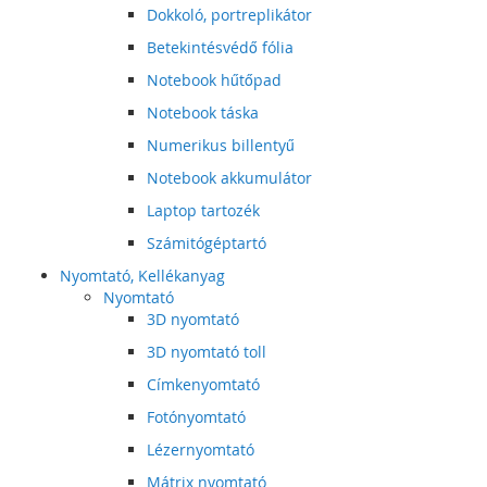
Dokkoló, portreplikátor
Betekintésvédő fólia
Notebook hűtőpad
Notebook táska
Numerikus billentyű
Notebook akkumulátor
Laptop tartozék
Számitógéptartó
Nyomtató, Kellékanyag
Nyomtató
3D nyomtató
3D nyomtató toll
Címkenyomtató
Fotónyomtató
Lézernyomtató
Mátrix nyomtató