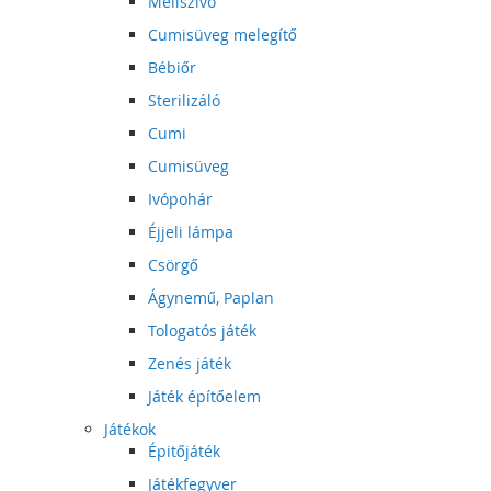
Mellszívó
Cumisüveg melegítő
Bébiőr
Sterilizáló
Cumi
Cumisüveg
Ivópohár
Éjjeli lámpa
Csörgő
Ágynemű, Paplan
Tologatós játék
Zenés játék
Játék építőelem
Játékok
Épitőjáték
Játékfegyver