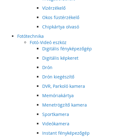
Vízérzékelő
Okos füstérzékelő
Chipkártya olvasó
Fotótechnika
Fotó-Videó eszköz
Digitális fényképezőgép
Digitális képkeret
Drón
Drón kiegészítő
DVR, Parkoló kamera
Memóriakártya
Menetrögzítő kamera
Sportkamera
Videókamera
Instant fényképezőgép