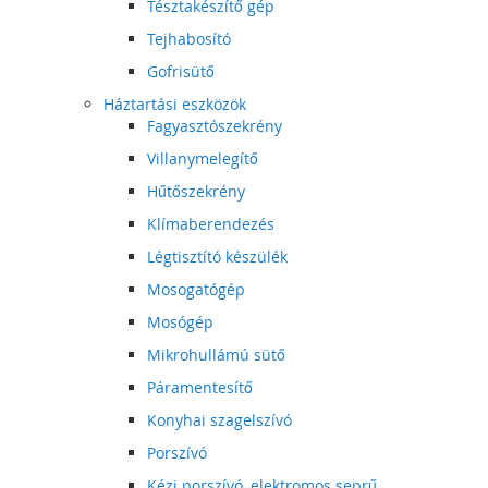
Tésztakészítő gép
Tejhabosító
Gofrisütő
Háztartási eszközök
Fagyasztószekrény
Villanymelegítő
Hűtőszekrény
Klímaberendezés
Légtisztító készülék
Mosogatógép
Mosógép
Mikrohullámú sütő
Páramentesítő
Konyhai szagelszívó
Porszívó
Kézi porszívó, elektromos seprű