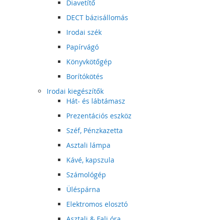
Diavetítő
DECT bázisállomás
Irodai szék
Papírvágó
Könyvkötőgép
Borítókötés
Irodai kiegészítők
Hát- és lábtámasz
Prezentációs eszköz
Széf, Pénzkazetta
Asztali lámpa
Kávé, kapszula
Számológép
Üléspárna
Elektromos elosztó
Asztali & Fali óra