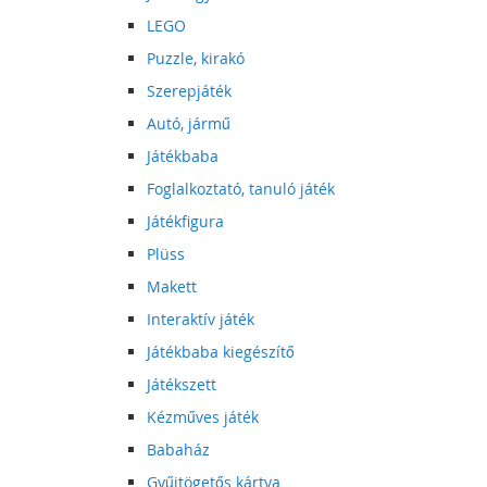
LEGO
Puzzle, kirakó
Szerepjáték
Autó, jármű
Játékbaba
Foglalkoztató, tanuló játék
Játékfigura
Plüss
Makett
Interaktív játék
Játékbaba kiegészítő
Játékszett
Kézműves játék
Babaház
Gyűjtögetős kártya