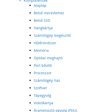
Komponensek
Alaplap
Belső merevlemez
Belső SSD
Hangkártya
Számítógép kiegészítő
Hűtőrendszer
Memória
Optikai meghajtó
Port bővítő
Processzor
Számítógép ház
Szoftver
Tápegység
Videókártya
Áramelosztó egység (PDU)