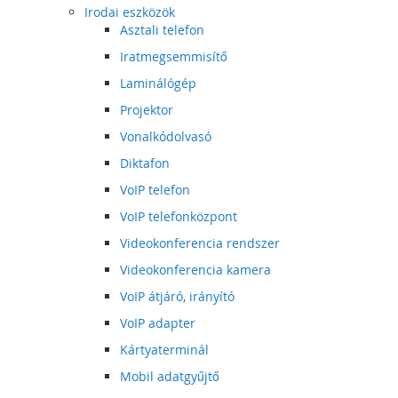
Irodai eszközök
Asztali telefon
Iratmegsemmisítő
Laminálógép
Projektor
Vonalkódolvasó
Diktafon
VoIP telefon
VoIP telefonközpont
Videokonferencia rendszer
Videokonferencia kamera
VoIP átjáró, irányító
VoIP adapter
Kártyaterminál
Mobil adatgyűjtő