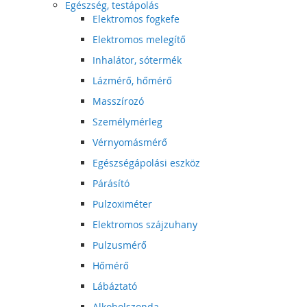
Egészség, testápolás
Elektromos fogkefe
Elektromos melegítő
Inhalátor, sótermék
Lázmérő, hőmérő
Masszírozó
Személymérleg
Vérnyomásmérő
Egészségápolási eszköz
Párásító
Pulzoximéter
Elektromos szájzuhany
Pulzusmérő
Hőmérő
Lábáztató
Alkoholszonda