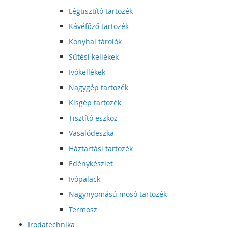
Légtisztító tartozék
Kávéfőző tartozék
Konyhai tárolók
Sütési kellékek
Ivókellékek
Nagygép tartozék
Kisgép tartozék
Tisztító eszköz
Vasalódeszka
Háztartási tartozék
Edénykészlet
Ivópalack
Nagynyomású mosó tartozék
Termosz
Irodatechnika