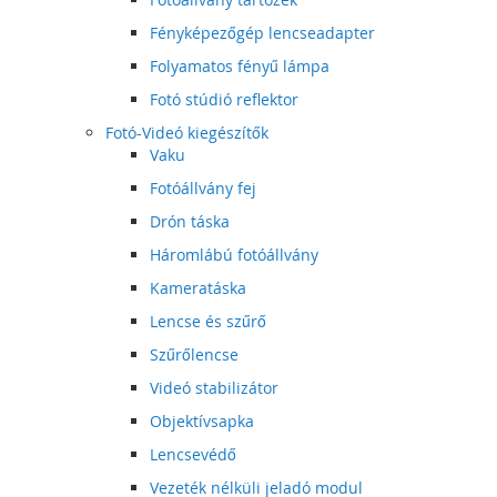
Fényképezőgép lencseadapter
Folyamatos fényű lámpa
Fotó stúdió reflektor
Fotó-Videó kiegészítők
Vaku
Fotóállvány fej
Drón táska
Háromlábú fotóállvány
Kameratáska
Lencse és szűrő
Szűrőlencse
Videó stabilizátor
Objektívsapka
Lencsevédő
Vezeték nélküli jeladó modul