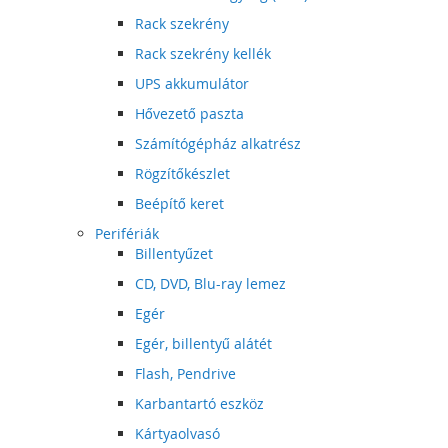
Rack szekrény
Rack szekrény kellék
UPS akkumulátor
Hővezető paszta
Számítógépház alkatrész
Rögzítőkészlet
Beépítő keret
Perifériák
Billentyűzet
CD, DVD, Blu-ray lemez
Egér
Egér, billentyű alátét
Flash, Pendrive
Karbantartó eszköz
Kártyaolvasó