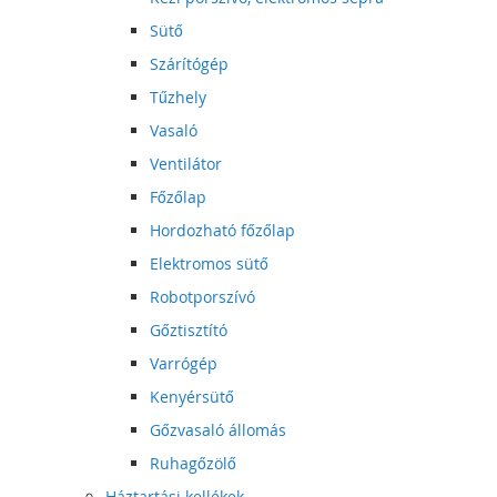
Sütő
Szárítógép
Tűzhely
Vasaló
Ventilátor
Főzőlap
Hordozható főzőlap
Elektromos sütő
Robotporszívó
Gőztisztító
Varrógép
Kenyérsütő
Gőzvasaló állomás
Ruhagőzölő
Háztartási kellékek