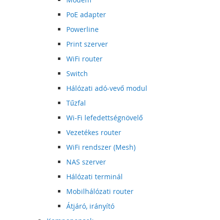
PoE adapter
Powerline
Print szerver
WiFi router
Switch
Hálózati adó-vevő modul
Tűzfal
Wi-Fi lefedettségnövelő
Vezetékes router
WiFi rendszer (Mesh)
NAS szerver
Hálózati terminál
Mobilhálózati router
Átjáró, irányító