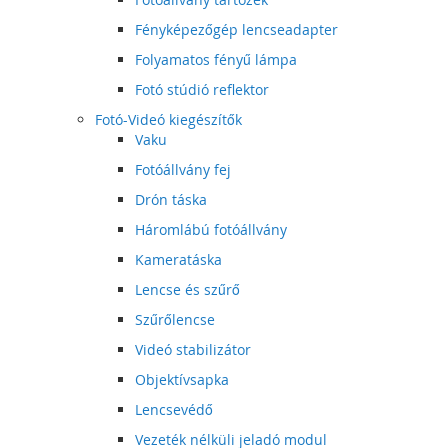
Fényképezőgép lencseadapter
Folyamatos fényű lámpa
Fotó stúdió reflektor
Fotó-Videó kiegészítők
Vaku
Fotóállvány fej
Drón táska
Háromlábú fotóállvány
Kameratáska
Lencse és szűrő
Szűrőlencse
Videó stabilizátor
Objektívsapka
Lencsevédő
Vezeték nélküli jeladó modul