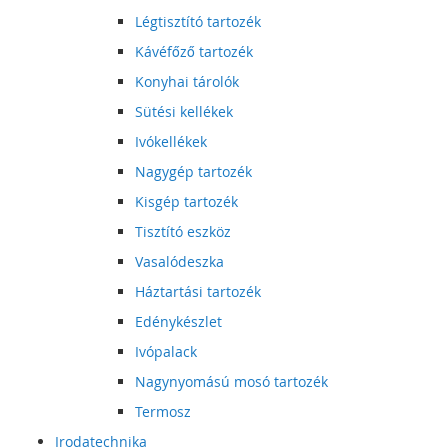
Légtisztító tartozék
Kávéfőző tartozék
Konyhai tárolók
Sütési kellékek
Ivókellékek
Nagygép tartozék
Kisgép tartozék
Tisztító eszköz
Vasalódeszka
Háztartási tartozék
Edénykészlet
Ivópalack
Nagynyomású mosó tartozék
Termosz
Irodatechnika