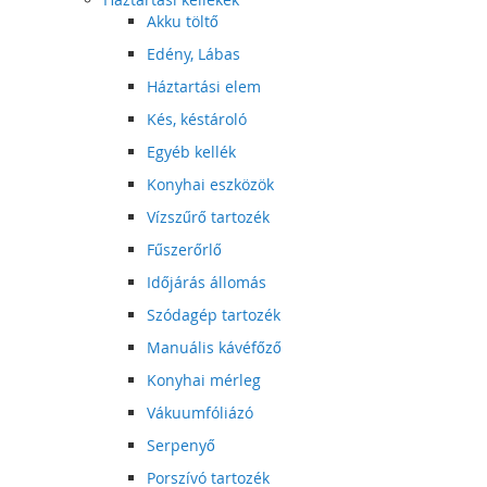
Akku töltő
Edény, Lábas
Háztartási elem
Kés, késtároló
Egyéb kellék
Konyhai eszközök
Vízszűrő tartozék
Fűszerőrlő
Időjárás állomás
Szódagép tartozék
Manuális kávéfőző
Konyhai mérleg
Vákuumfóliázó
Serpenyő
Porszívó tartozék