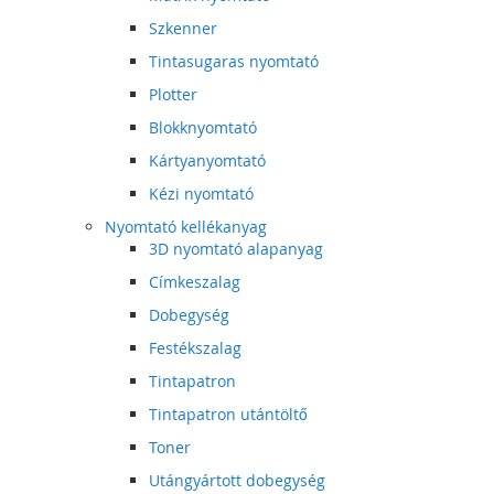
Szkenner
Tintasugaras nyomtató
Plotter
Blokknyomtató
Kártyanyomtató
Kézi nyomtató
Nyomtató kellékanyag
3D nyomtató alapanyag
Címkeszalag
Dobegység
Festékszalag
Tintapatron
Tintapatron utántöltő
Toner
Utángyártott dobegység