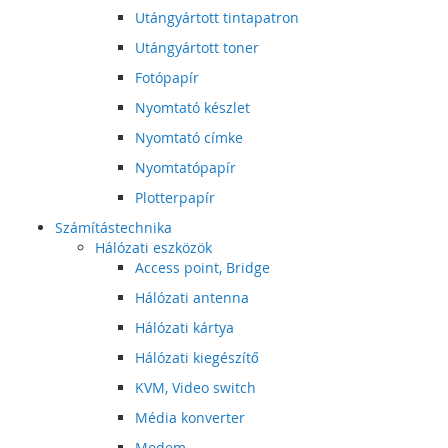
Utángyártott tintapatron
Utángyártott toner
Fotópapír
Nyomtató készlet
Nyomtató címke
Nyomtatópapír
Plotterpapír
Számítástechnika
Hálózati eszközök
Access point, Bridge
Hálózati antenna
Hálózati kártya
Hálózati kiegészítő
KVM, Video switch
Média konverter
Modem