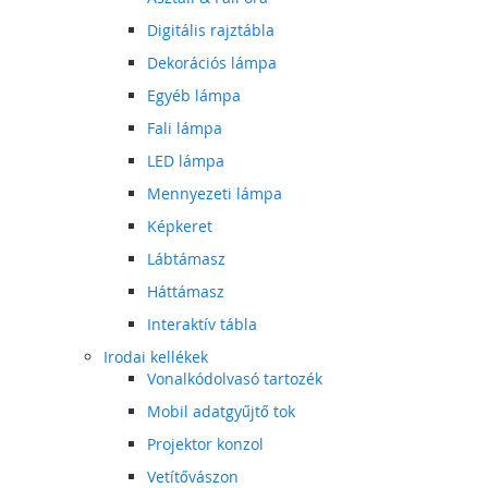
Digitális rajztábla
Dekorációs lámpa
Egyéb lámpa
Fali lámpa
LED lámpa
Mennyezeti lámpa
Képkeret
Lábtámasz
Háttámasz
Interaktív tábla
Irodai kellékek
Vonalkódolvasó tartozék
Mobil adatgyűjtő tok
Projektor konzol
Vetítővászon