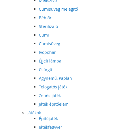
Mellszívó
Cumisüveg melegítő
Bébiőr
Sterilizáló
Cumi
Cumisüveg
Ivópohár
Éjjeli lámpa
Csörgő
Ágynemű, Paplan
Tologatós játék
Zenés játék
Játék építőelem
Játékok
Épitőjáték
Játékfegyver