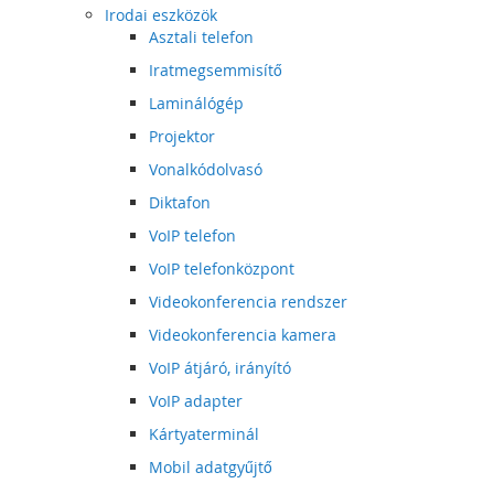
Irodai eszközök
Asztali telefon
Iratmegsemmisítő
Laminálógép
Projektor
Vonalkódolvasó
Diktafon
VoIP telefon
VoIP telefonközpont
Videokonferencia rendszer
Videokonferencia kamera
VoIP átjáró, irányító
VoIP adapter
Kártyaterminál
Mobil adatgyűjtő