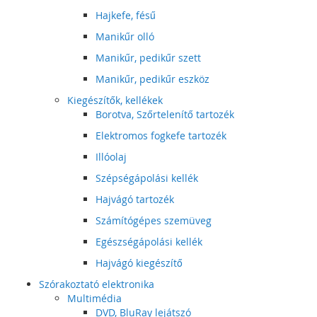
Hajkefe, fésű
Manikűr olló
Manikűr, pedikűr szett
Manikűr, pedikűr eszköz
Kiegészítők, kellékek
Borotva, Szőrtelenítő tartozék
Elektromos fogkefe tartozék
Illóolaj
Szépségápolási kellék
Hajvágó tartozék
Számítógépes szemüveg
Egészségápolási kellék
Hajvágó kiegészítő
Szórakoztató elektronika
Multimédia
DVD, BluRay lejátszó