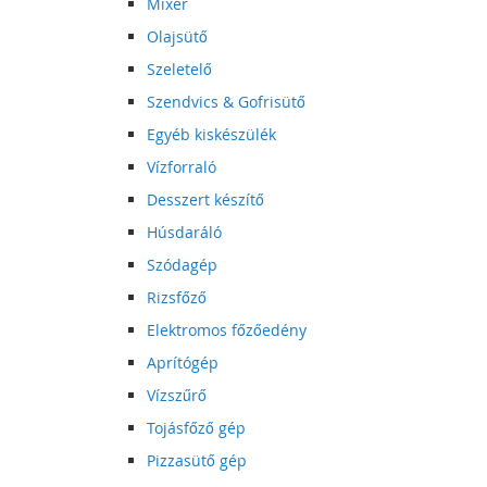
Mixer
Olajsütő
Szeletelő
Szendvics & Gofrisütő
Egyéb kiskészülék
Vízforraló
Desszert készítő
Húsdaráló
Szódagép
Rizsfőző
Elektromos főzőedény
Aprítógép
Vízszűrő
Tojásfőző gép
Pizzasütő gép