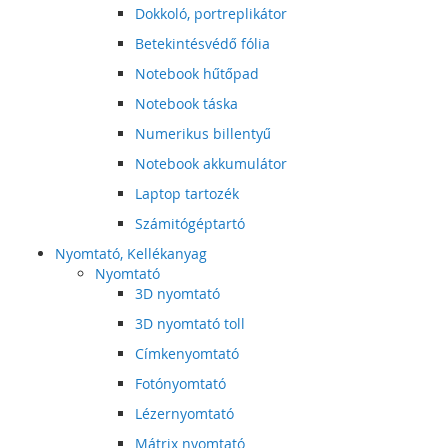
Dokkoló, portreplikátor
Betekintésvédő fólia
Notebook hűtőpad
Notebook táska
Numerikus billentyű
Notebook akkumulátor
Laptop tartozék
Számitógéptartó
Nyomtató, Kellékanyag
Nyomtató
3D nyomtató
3D nyomtató toll
Címkenyomtató
Fotónyomtató
Lézernyomtató
Mátrix nyomtató