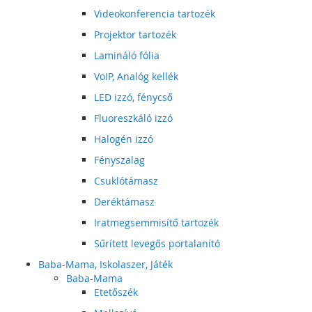
Videokonferencia tartozék
Projektor tartozék
Lamináló fólia
VoIP, Analóg kellék
LED izzó, fénycső
Fluoreszkáló izzó
Halogén izzó
Fényszalag
Csuklótámasz
Deréktámasz
Iratmegsemmisítő tartozék
Sűrített levegős portalanító
Baba-Mama, Iskolaszer, Játék
Baba-Mama
Etetőszék