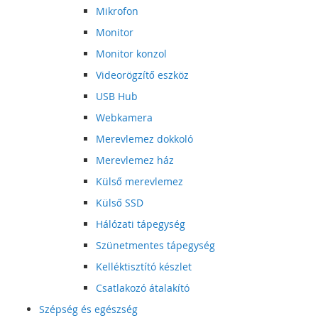
Mikrofon
Monitor
Monitor konzol
Videorögzítő eszköz
USB Hub
Webkamera
Merevlemez dokkoló
Merevlemez ház
Külső merevlemez
Külső SSD
Hálózati tápegység
Szünetmentes tápegység
Kelléktisztító készlet
Csatlakozó átalakító
Szépség és egészség