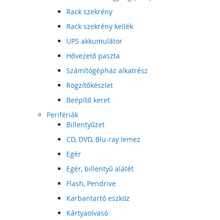
Rack szekrény
Rack szekrény kellék
UPS akkumulátor
Hővezető paszta
Számítógépház alkatrész
Rögzítőkészlet
Beépítő keret
Perifériák
Billentyűzet
CD, DVD, Blu-ray lemez
Egér
Egér, billentyű alátét
Flash, Pendrive
Karbantartó eszköz
Kártyaolvasó