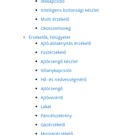
Időkapcsoló
Intelligens biztonsági készlet
Multi érzékelő
Okosszemüveg
Érzékelők, Felügyelet
Ajtó-ablaknyitás érzékelő
Füstérzékelő
Ajtócsengő készlet
Villanykapcsoló
Hő- és nedvességmérő
Ajtócsengő
Ajtóvezérlő
Lakat
Páncélszekrény
Gázérzékelő
Mozgásérzékelő