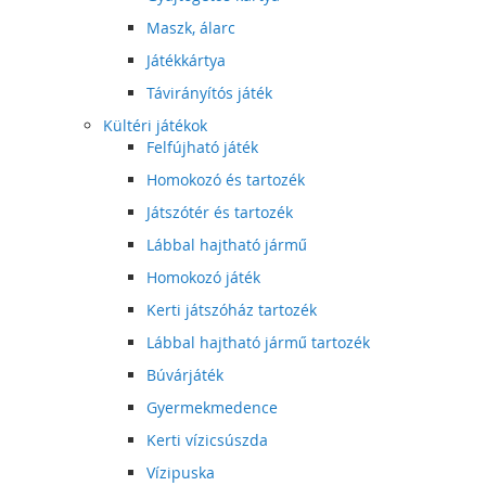
Maszk, álarc
Játékkártya
Távirányítós játék
Kültéri játékok
Felfújható játék
Homokozó és tartozék
Játszótér és tartozék
Lábbal hajtható jármű
Homokozó játék
Kerti játszóház tartozék
Lábbal hajtható jármű tartozék
Búvárjáték
Gyermekmedence
Kerti vízicsúszda
Vízipuska