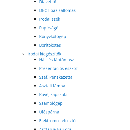
Diavetítő
DECT bázisállomás
Irodai szék
Papírvágó
Könyvkötőgép
Borítókötés
Irodai kiegészítők
Hát- és lábtámasz
Prezentációs eszköz
Széf, Pénzkazetta
Asztali lámpa
Kávé, kapszula
Számológép
Üléspárna
Elektromos elosztó
Asztali & Fali óra