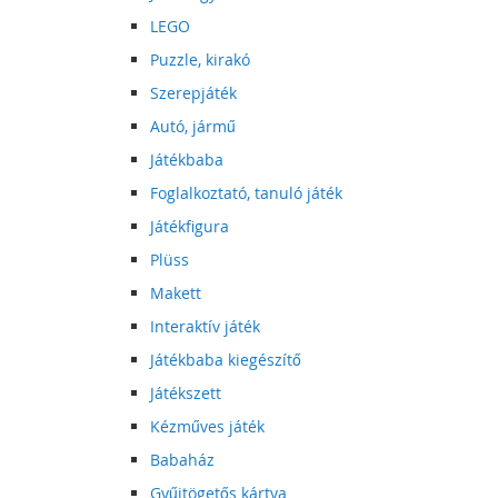
LEGO
Puzzle, kirakó
Szerepjáték
Autó, jármű
Játékbaba
Foglalkoztató, tanuló játék
Játékfigura
Plüss
Makett
Interaktív játék
Játékbaba kiegészítő
Játékszett
Kézműves játék
Babaház
Gyűjtögetős kártya