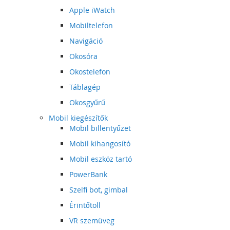
Apple iWatch
Mobiltelefon
Navigáció
Okosóra
Okostelefon
Táblagép
Okosgyűrű
Mobil kiegészítők
Mobil billentyűzet
Mobil kihangosító
Mobil eszköz tartó
PowerBank
Szelfi bot, gimbal
Érintőtoll
VR szemüveg