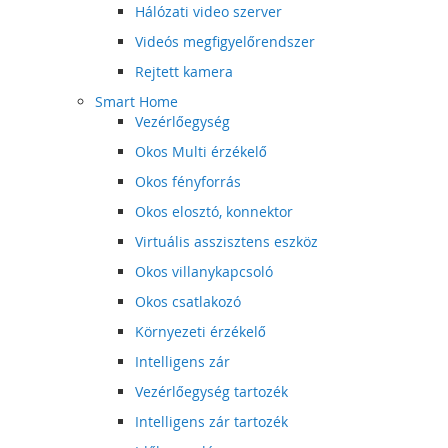
Hálózati video szerver
Videós megfigyelőrendszer
Rejtett kamera
Smart Home
Vezérlőegység
Okos Multi érzékelő
Okos fényforrás
Okos elosztó, konnektor
Virtuális asszisztens eszköz
Okos villanykapcsoló
Okos csatlakozó
Környezeti érzékelő
Intelligens zár
Vezérlőegység tartozék
Intelligens zár tartozék