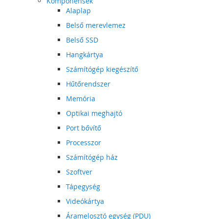
Komponensek
Alaplap
Belső merevlemez
Belső SSD
Hangkártya
Számítógép kiegészítő
Hűtőrendszer
Memória
Optikai meghajtó
Port bővítő
Processzor
Számítógép ház
Szoftver
Tápegység
Videókártya
Áramelosztó egység (PDU)