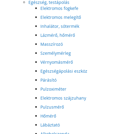
Egészség, testápolás
Elektromos fogkefe
Elektromos melegítő
Inhalátor, sótermék
Lázmérő, hőmérő
Masszírozó
Személymérleg
Vérnyomásmérő
Egészségápolási eszköz
Párásító
Pulzoximéter
Elektromos szájzuhany
Pulzusmérő
Hőmérő
Lábáztató
Alkoholszonda