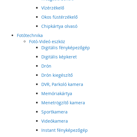
Vízérzékelő
Okos füstérzékelő
Chipkártya olvasó
Fotótechnika
Fotó-Videó eszköz
Digitális fényképezőgép
Digitális képkeret
Drón
Drón kiegészítő
DVR, Parkoló kamera
Memóriakártya
Menetrögzítő kamera
Sportkamera
Videókamera
Instant fényképezőgép