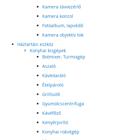
Kamera távvezérlő
Kamera konzol
Fotóalbum, lapvédő
Kamera objektív tok
Háztartási eszköz
Konyhai kisgépek
Botmixer, Turmixgép
Aszaló
Kávédaráló
Ételpároló
Grillsütő
Gyümölcscentrifuga
Kávéfőző
Kenyérpirító
Konyhai robotgép