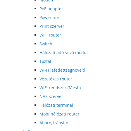
PoE adapter
Powerline
Print szerver
WiFi router
Switch
Hálózati adó-vevő modul
Tűzfal
Wi-Fi lefedettségnövelő
Vezetékes router
WiFi rendszer (Mesh)
NAS szerver
Hálózati terminál
Mobilhálózati router
Átjáró, irányító