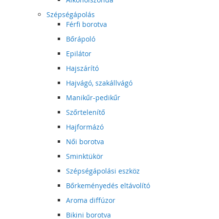
Szépségápolás
Férfi borotva
Bőrápoló
Epilátor
Hajszárító
Hajvágó, szakállvágó
Manikűr-pedikűr
Szőrtelenítő
Hajformázó
Női borotva
Sminktükör
Szépségápolási eszköz
Bőrkeményedés eltávolító
Aroma diffúzor
Bikini borotva