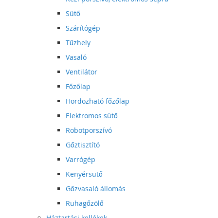
Sütő
Szárítógép
Tűzhely
Vasaló
Ventilátor
Főzőlap
Hordozható főzőlap
Elektromos sütő
Robotporszívó
Gőztisztító
Varrógép
Kenyérsütő
Gőzvasaló állomás
Ruhagőzölő
Háztartási kellékek