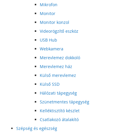
Mikrofon
Monitor
Monitor konzol
Videorögzítő eszköz
USB Hub
Webkamera
Merevlemez dokkoló
Merevlemez ház
Külső merevlemez
Külső SSD
Hálózati tápegység
Szünetmentes tápegység
Kelléktisztító készlet
Csatlakozó átalakító
Szépség és egészség