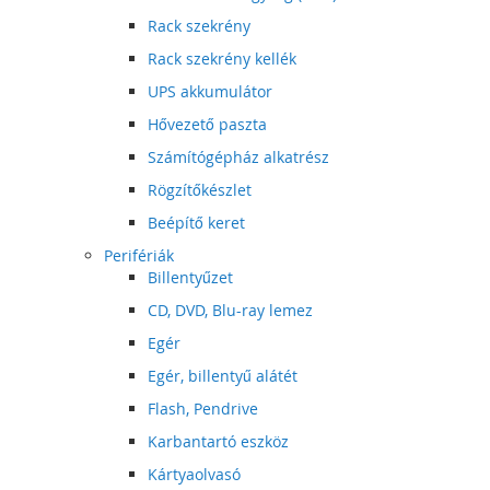
Rack szekrény
Rack szekrény kellék
UPS akkumulátor
Hővezető paszta
Számítógépház alkatrész
Rögzítőkészlet
Beépítő keret
Perifériák
Billentyűzet
CD, DVD, Blu-ray lemez
Egér
Egér, billentyű alátét
Flash, Pendrive
Karbantartó eszköz
Kártyaolvasó