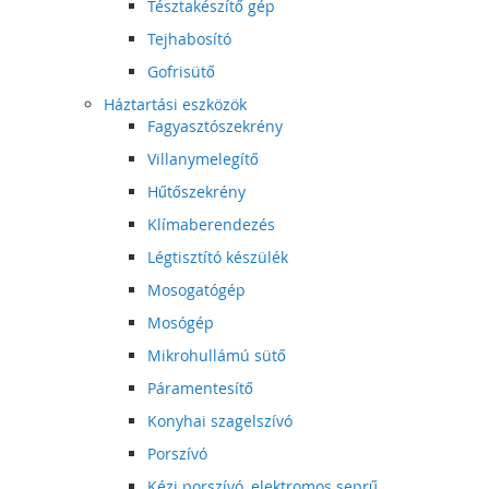
Tésztakészítő gép
Tejhabosító
Gofrisütő
Háztartási eszközök
Fagyasztószekrény
Villanymelegítő
Hűtőszekrény
Klímaberendezés
Légtisztító készülék
Mosogatógép
Mosógép
Mikrohullámú sütő
Páramentesítő
Konyhai szagelszívó
Porszívó
Kézi porszívó, elektromos seprű