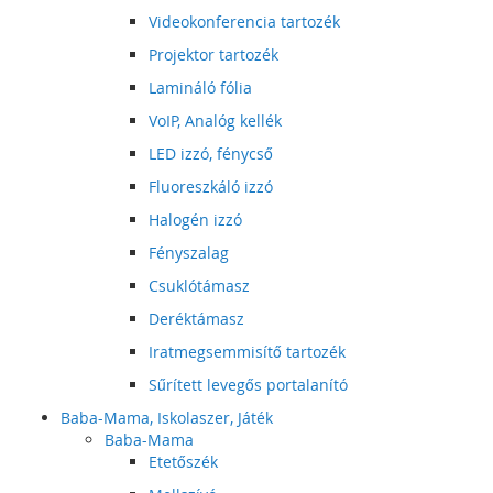
Videokonferencia tartozék
Projektor tartozék
Lamináló fólia
VoIP, Analóg kellék
LED izzó, fénycső
Fluoreszkáló izzó
Halogén izzó
Fényszalag
Csuklótámasz
Deréktámasz
Iratmegsemmisítő tartozék
Sűrített levegős portalanító
Baba-Mama, Iskolaszer, Játék
Baba-Mama
Etetőszék