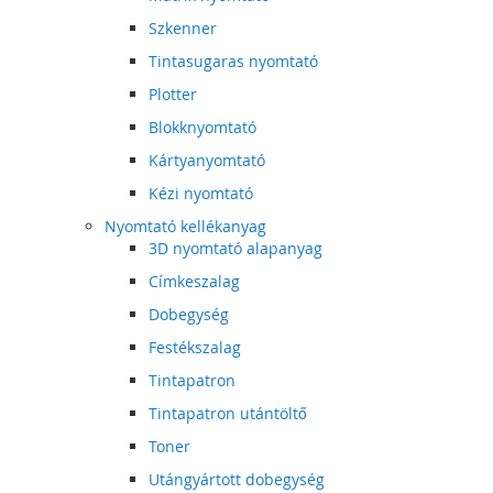
Szkenner
Tintasugaras nyomtató
Plotter
Blokknyomtató
Kártyanyomtató
Kézi nyomtató
Nyomtató kellékanyag
3D nyomtató alapanyag
Címkeszalag
Dobegység
Festékszalag
Tintapatron
Tintapatron utántöltő
Toner
Utángyártott dobegység