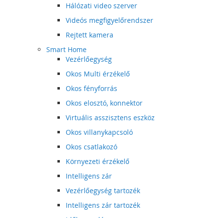
Hálózati video szerver
Videós megfigyelőrendszer
Rejtett kamera
Smart Home
Vezérlőegység
Okos Multi érzékelő
Okos fényforrás
Okos elosztó, konnektor
Virtuális asszisztens eszköz
Okos villanykapcsoló
Okos csatlakozó
Környezeti érzékelő
Intelligens zár
Vezérlőegység tartozék
Intelligens zár tartozék