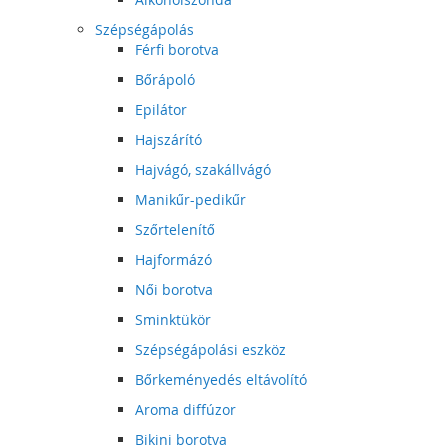
Szépségápolás
Férfi borotva
Bőrápoló
Epilátor
Hajszárító
Hajvágó, szakállvágó
Manikűr-pedikűr
Szőrtelenítő
Hajformázó
Női borotva
Sminktükör
Szépségápolási eszköz
Bőrkeményedés eltávolító
Aroma diffúzor
Bikini borotva