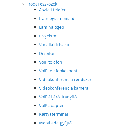
Irodai eszközök
Asztali telefon
Iratmegsemmisítő
Laminálógép
Projektor
Vonalkódolvasó
Diktafon
VoIP telefon
VoIP telefonközpont
Videokonferencia rendszer
Videokonferencia kamera
VoIP átjáró, irányító
VoIP adapter
Kártyaterminál
Mobil adatgyűjtő