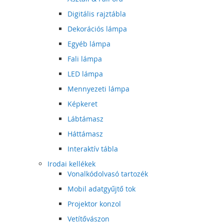
Digitális rajztábla
Dekorációs lámpa
Egyéb lámpa
Fali lámpa
LED lámpa
Mennyezeti lámpa
Képkeret
Lábtámasz
Háttámasz
Interaktív tábla
Irodai kellékek
Vonalkódolvasó tartozék
Mobil adatgyűjtő tok
Projektor konzol
Vetítővászon