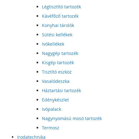
Légtisztító tartozék
Kávéfőző tartozék
Konyhai tárolók
Sütési kellékek
Ivókellékek
Nagygép tartozék
Kisgép tartozék
Tisztító eszköz
Vasalódeszka
Háztartási tartozék
Edénykészlet
Ivópalack
Nagynyomású mosó tartozék
Termosz
Irodatechnika