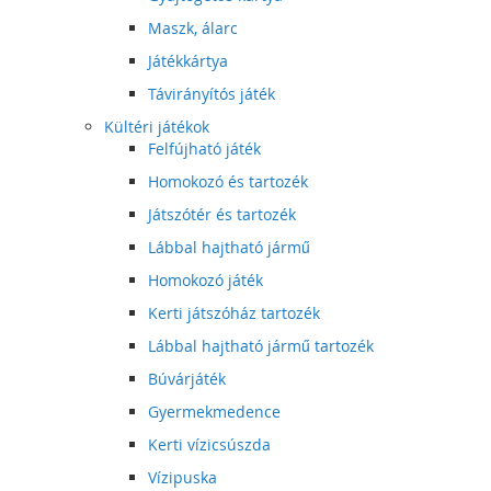
Maszk, álarc
Játékkártya
Távirányítós játék
Kültéri játékok
Felfújható játék
Homokozó és tartozék
Játszótér és tartozék
Lábbal hajtható jármű
Homokozó játék
Kerti játszóház tartozék
Lábbal hajtható jármű tartozék
Búvárjáték
Gyermekmedence
Kerti vízicsúszda
Vízipuska