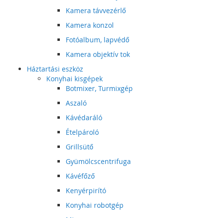
Kamera távvezérlő
Kamera konzol
Fotóalbum, lapvédő
Kamera objektív tok
Háztartási eszköz
Konyhai kisgépek
Botmixer, Turmixgép
Aszaló
Kávédaráló
Ételpároló
Grillsütő
Gyümölcscentrifuga
Kávéfőző
Kenyérpirító
Konyhai robotgép