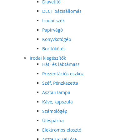
Diavetítő
DECT bázisállomás
Irodai szék
Papírvágó
Könyvkötőgép
Borítókötés
Irodai kiegészítők
Hát- és lábtámasz
Prezentációs eszköz
Széf, Pénzkazetta
Asztali lámpa
Kávé, kapszula
Számológép
Üléspárna
Elektromos elosztó
Asztali & Fali óra