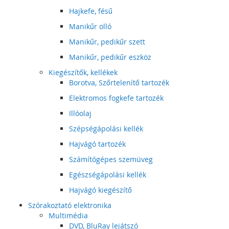
Hajkefe, fésű
Manikűr olló
Manikűr, pedikűr szett
Manikűr, pedikűr eszköz
Kiegészítők, kellékek
Borotva, Szőrtelenítő tartozék
Elektromos fogkefe tartozék
Illóolaj
Szépségápolási kellék
Hajvágó tartozék
Számítógépes szemüveg
Egészségápolási kellék
Hajvágó kiegészítő
Szórakoztató elektronika
Multimédia
DVD, BluRay lejátszó