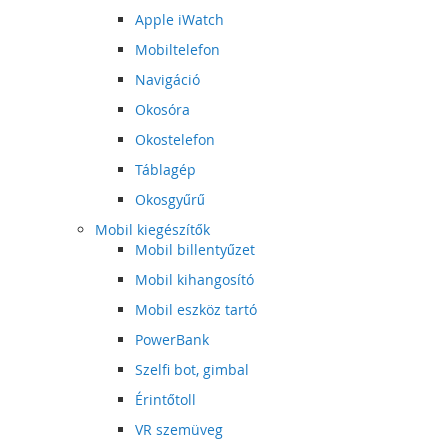
Apple iWatch
Mobiltelefon
Navigáció
Okosóra
Okostelefon
Táblagép
Okosgyűrű
Mobil kiegészítők
Mobil billentyűzet
Mobil kihangosító
Mobil eszköz tartó
PowerBank
Szelfi bot, gimbal
Érintőtoll
VR szemüveg