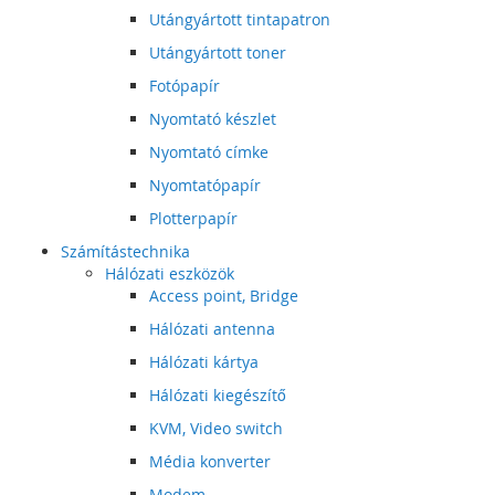
Utángyártott tintapatron
Utángyártott toner
Fotópapír
Nyomtató készlet
Nyomtató címke
Nyomtatópapír
Plotterpapír
Számítástechnika
Hálózati eszközök
Access point, Bridge
Hálózati antenna
Hálózati kártya
Hálózati kiegészítő
KVM, Video switch
Média konverter
Modem