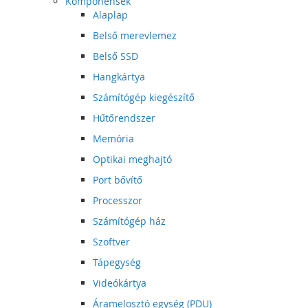
Komponensek
Alaplap
Belső merevlemez
Belső SSD
Hangkártya
Számítógép kiegészítő
Hűtőrendszer
Memória
Optikai meghajtó
Port bővítő
Processzor
Számítógép ház
Szoftver
Tápegység
Videókártya
Áramelosztó egység (PDU)