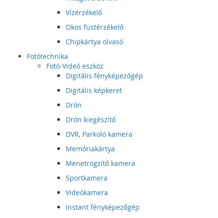
Vízérzékelő
Okos füstérzékelő
Chipkártya olvasó
Fotótechnika
Fotó-Videó eszköz
Digitális fényképezőgép
Digitális képkeret
Drón
Drón kiegészítő
DVR, Parkoló kamera
Memóriakártya
Menetrögzítő kamera
Sportkamera
Videókamera
Instant fényképezőgép