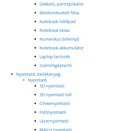
Dokkoló, portreplikátor
Betekintésvédő fólia
Notebook hűtőpad
Notebook táska
Numerikus billentyű
Notebook akkumulátor
Laptop tartozék
Számitógéptartó
Nyomtató, Kellékanyag
Nyomtató
3D nyomtató
3D nyomtató toll
Címkenyomtató
Fotónyomtató
Lézernyomtató
Mátrix nyomtató