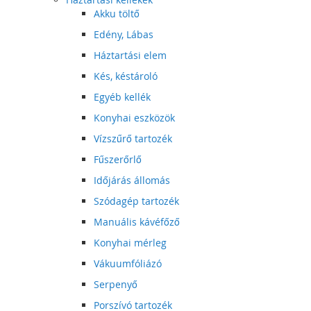
Akku töltő
Edény, Lábas
Háztartási elem
Kés, késtároló
Egyéb kellék
Konyhai eszközök
Vízszűrő tartozék
Fűszerőrlő
Időjárás állomás
Szódagép tartozék
Manuális kávéfőző
Konyhai mérleg
Vákuumfóliázó
Serpenyő
Porszívó tartozék