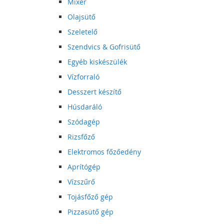
Mixer
Olajsütő
Szeletelő
Szendvics & Gofrisütő
Egyéb kiskészülék
Vízforraló
Desszert készítő
Húsdaráló
Szódagép
Rizsfőző
Elektromos főzőedény
Aprítógép
Vízszűrő
Tojásfőző gép
Pizzasütő gép