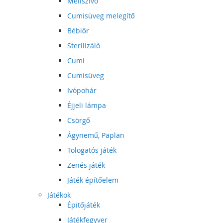
Mellszívó
Cumisüveg melegítő
Bébiőr
Sterilizáló
Cumi
Cumisüveg
Ivópohár
Éjjeli lámpa
Csörgő
Ágynemű, Paplan
Tologatós játék
Zenés játék
Játék építőelem
Játékok
Épitőjáték
Játékfegyver