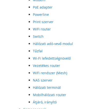
PoE adapter
Powerline
Print szerver
WiFi router
Switch
Hálózati adó-vevő modul
Tűzfal
Wi-Fi lefedettségnövelő
Vezetékes router
WiFi rendszer (Mesh)
NAS szerver
Hálózati terminál
Mobilhálózati router
Átjáró, irányító