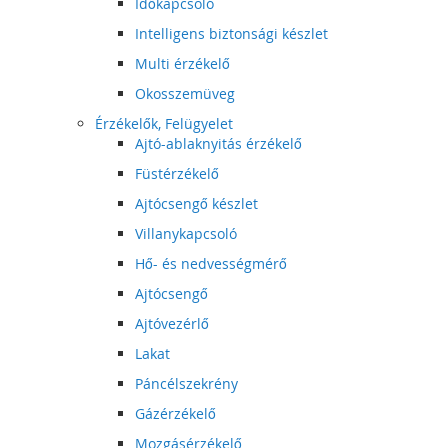
Időkapcsoló
Intelligens biztonsági készlet
Multi érzékelő
Okosszemüveg
Érzékelők, Felügyelet
Ajtó-ablaknyitás érzékelő
Füstérzékelő
Ajtócsengő készlet
Villanykapcsoló
Hő- és nedvességmérő
Ajtócsengő
Ajtóvezérlő
Lakat
Páncélszekrény
Gázérzékelő
Mozgásérzékelő