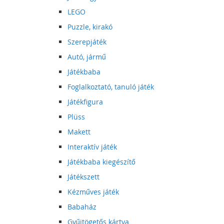
LEGO
Puzzle, kirakó
Szerepjáték
Autó, jármű
Játékbaba
Foglalkoztató, tanuló játék
Játékfigura
Plüss
Makett
Interaktív játék
Játékbaba kiegészítő
Játékszett
Kézműves játék
Babaház
Gyűjtögetős kártya