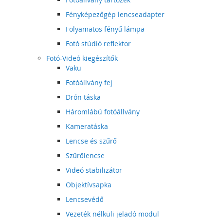
Fényképezőgép lencseadapter
Folyamatos fényű lámpa
Fotó stúdió reflektor
Fotó-Videó kiegészítők
Vaku
Fotóállvány fej
Drón táska
Háromlábú fotóállvány
Kameratáska
Lencse és szűrő
Szűrőlencse
Videó stabilizátor
Objektívsapka
Lencsevédő
Vezeték nélküli jeladó modul