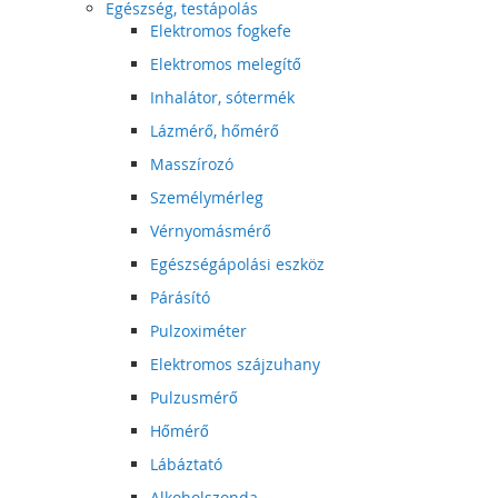
Egészség, testápolás
Elektromos fogkefe
Elektromos melegítő
Inhalátor, sótermék
Lázmérő, hőmérő
Masszírozó
Személymérleg
Vérnyomásmérő
Egészségápolási eszköz
Párásító
Pulzoximéter
Elektromos szájzuhany
Pulzusmérő
Hőmérő
Lábáztató
Alkoholszonda