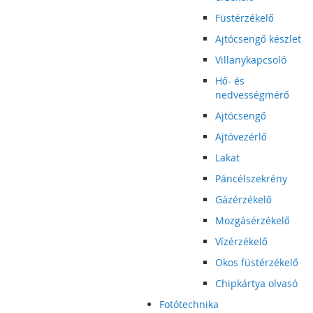
Füstérzékelő
Ajtócsengő készlet
Villanykapcsoló
Hő- és
nedvességmérő
Ajtócsengő
Ajtóvezérlő
Lakat
Páncélszekrény
Gázérzékelő
Mozgásérzékelő
Vízérzékelő
Okos füstérzékelő
Chipkártya olvasó
Fotótechnika