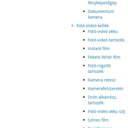
fényképezőgép
Dokumentum
kamera
Fotó-Videó kellék
Fotó-videó akku
Fotó-videó tartozék
Instant film
Fekete-fehér film
Fotó-rögzítő
tartozék
Kamera retesz
Kamerafelszerelés
Drón alkatrész,
tartozék
Fotó-videó akku szíj
Színes film