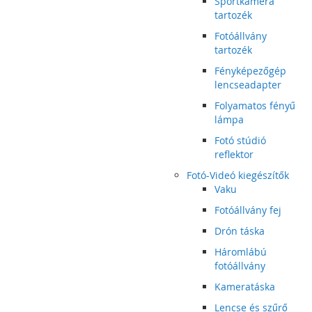
Sportkamera
tartozék
Fotóállvány
tartozék
Fényképezőgép
lencseadapter
Folyamatos fényű
lámpa
Fotó stúdió
reflektor
Fotó-Videó kiegészítők
Vaku
Fotóállvány fej
Drón táska
Háromlábú
fotóállvány
Kameratáska
Lencse és szűrő