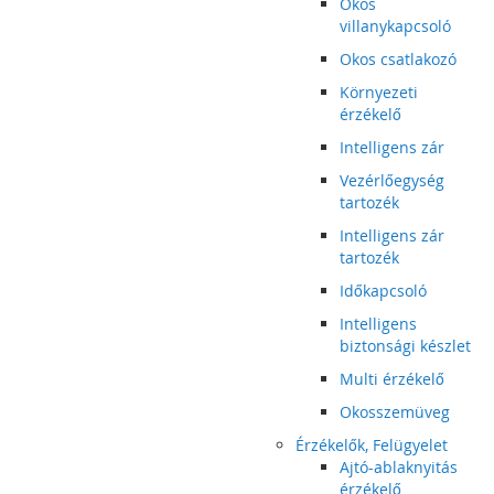
Okos
villanykapcsoló
Okos csatlakozó
Környezeti
érzékelő
Intelligens zár
Vezérlőegység
tartozék
Intelligens zár
tartozék
Időkapcsoló
Intelligens
biztonsági készlet
Multi érzékelő
Okosszemüveg
Érzékelők, Felügyelet
Ajtó-ablaknyitás
érzékelő