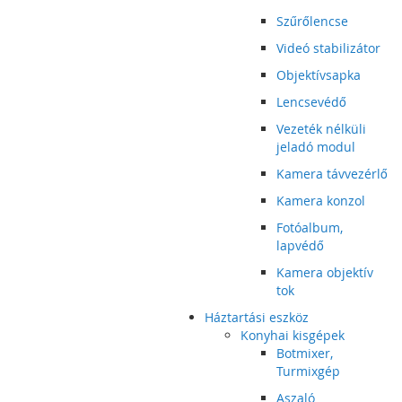
Szűrőlencse
Videó stabilizátor
Objektívsapka
Lencsevédő
Vezeték nélküli
jeladó modul
Kamera távvezérlő
Kamera konzol
Fotóalbum,
lapvédő
Kamera objektív
tok
Háztartási eszköz
Konyhai kisgépek
Botmixer,
Turmixgép
Aszaló