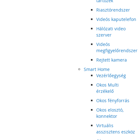
tartozék
Riasztórendszer
Videós kaputelefon
Hálózati video
szerver
Videós
megfigyelőrendszer
Rejtett kamera
Smart Home
Vezérlőegység
Okos Multi
érzékelő
Okos fényforrás
Okos elosztó,
konnektor
Virtuális
asszisztens eszköz