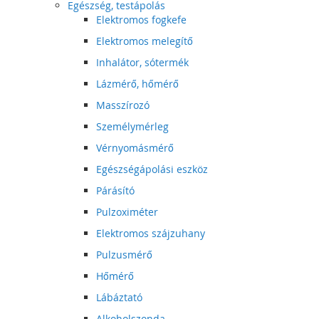
Egészség, testápolás
Elektromos fogkefe
Elektromos melegítő
Inhalátor, sótermék
Lázmérő, hőmérő
Masszírozó
Személymérleg
Vérnyomásmérő
Egészségápolási eszköz
Párásító
Pulzoximéter
Elektromos szájzuhany
Pulzusmérő
Hőmérő
Lábáztató
Alkoholszonda