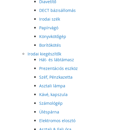
Diavetítő
DECT bázisállomás
Irodai szék
Papírvágó
Könyvkötőgép
Borítókötés
Irodai kiegészítők
Hát- és lábtámasz
Prezentációs eszköz
Széf, Pénzkazetta
Asztali lámpa
Kávé, kapszula
Számológép
Üléspárna
Elektromos elosztó
Asztali & Fali óra