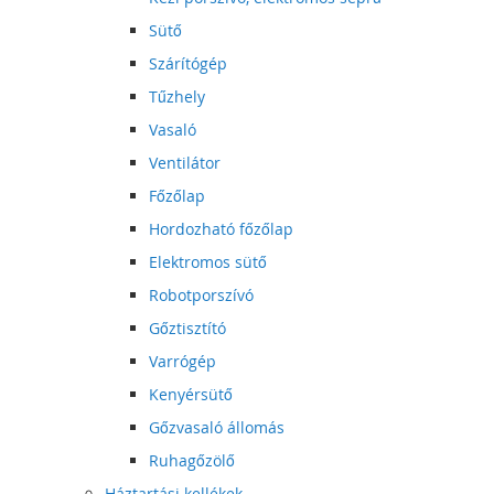
Sütő
Szárítógép
Tűzhely
Vasaló
Ventilátor
Főzőlap
Hordozható főzőlap
Elektromos sütő
Robotporszívó
Gőztisztító
Varrógép
Kenyérsütő
Gőzvasaló állomás
Ruhagőzölő
Háztartási kellékek