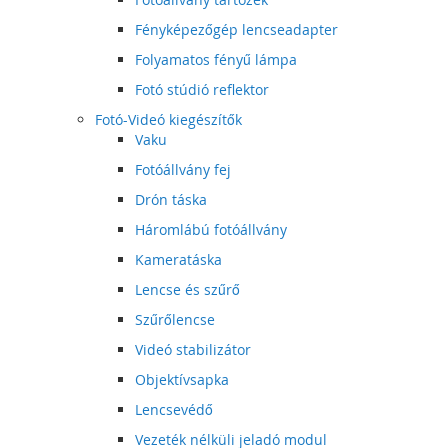
Fényképezőgép lencseadapter
Folyamatos fényű lámpa
Fotó stúdió reflektor
Fotó-Videó kiegészítők
Vaku
Fotóállvány fej
Drón táska
Háromlábú fotóállvány
Kameratáska
Lencse és szűrő
Szűrőlencse
Videó stabilizátor
Objektívsapka
Lencsevédő
Vezeték nélküli jeladó modul