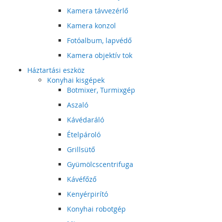
Kamera távvezérlő
Kamera konzol
Fotóalbum, lapvédő
Kamera objektív tok
Háztartási eszköz
Konyhai kisgépek
Botmixer, Turmixgép
Aszaló
Kávédaráló
Ételpároló
Grillsütő
Gyümölcscentrifuga
Kávéfőző
Kenyérpirító
Konyhai robotgép