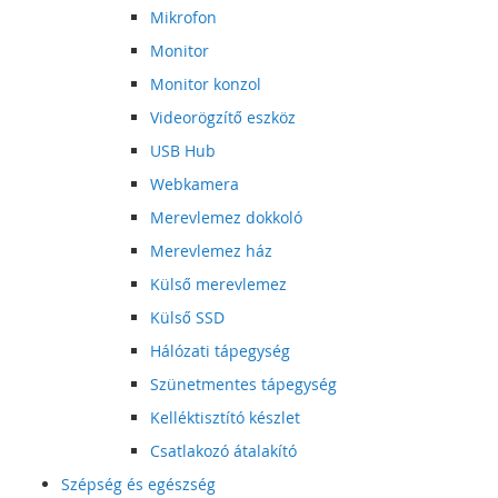
Mikrofon
Monitor
Monitor konzol
Videorögzítő eszköz
USB Hub
Webkamera
Merevlemez dokkoló
Merevlemez ház
Külső merevlemez
Külső SSD
Hálózati tápegység
Szünetmentes tápegység
Kelléktisztító készlet
Csatlakozó átalakító
Szépség és egészség