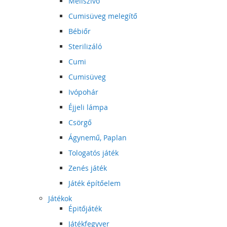
Mellszívó
Cumisüveg melegítő
Bébiőr
Sterilizáló
Cumi
Cumisüveg
Ivópohár
Éjjeli lámpa
Csörgő
Ágynemű, Paplan
Tologatós játék
Zenés játék
Játék építőelem
Játékok
Épitőjáték
Játékfegyver