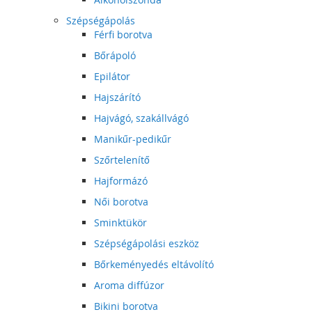
Szépségápolás
Férfi borotva
Bőrápoló
Epilátor
Hajszárító
Hajvágó, szakállvágó
Manikűr-pedikűr
Szőrtelenítő
Hajformázó
Női borotva
Sminktükör
Szépségápolási eszköz
Bőrkeményedés eltávolító
Aroma diffúzor
Bikini borotva