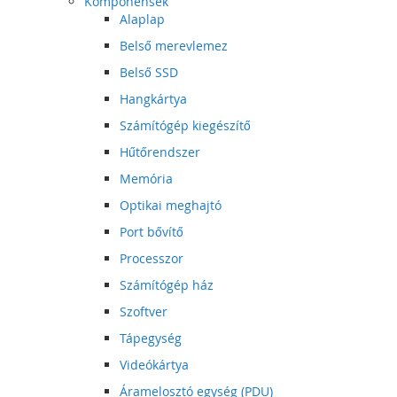
Komponensek
Alaplap
Belső merevlemez
Belső SSD
Hangkártya
Számítógép kiegészítő
Hűtőrendszer
Memória
Optikai meghajtó
Port bővítő
Processzor
Számítógép ház
Szoftver
Tápegység
Videókártya
Áramelosztó egység (PDU)