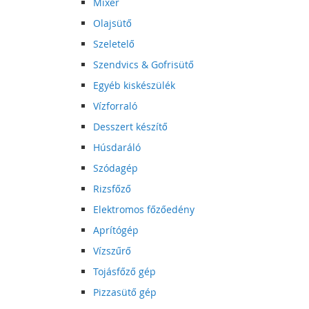
Mixer
Olajsütő
Szeletelő
Szendvics & Gofrisütő
Egyéb kiskészülék
Vízforraló
Desszert készítő
Húsdaráló
Szódagép
Rizsfőző
Elektromos főzőedény
Aprítógép
Vízszűrő
Tojásfőző gép
Pizzasütő gép