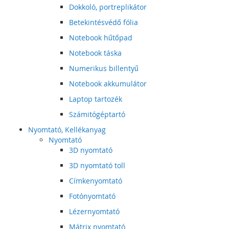
Dokkoló, portreplikátor
Betekintésvédő fólia
Notebook hűtőpad
Notebook táska
Numerikus billentyű
Notebook akkumulátor
Laptop tartozék
Számitógéptartó
Nyomtató, Kellékanyag
Nyomtató
3D nyomtató
3D nyomtató toll
Címkenyomtató
Fotónyomtató
Lézernyomtató
Mátrix nyomtató