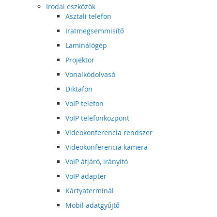
Irodai eszközök
Asztali telefon
Iratmegsemmisítő
Laminálógép
Projektor
Vonalkódolvasó
Diktafon
VoIP telefon
VoIP telefonközpont
Videokonferencia rendszer
Videokonferencia kamera
VoIP átjáró, irányító
VoIP adapter
Kártyaterminál
Mobil adatgyűjtő