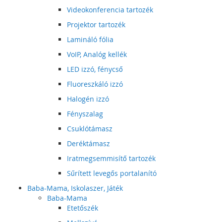
Videokonferencia tartozék
Projektor tartozék
Lamináló fólia
VoIP, Analóg kellék
LED izzó, fénycső
Fluoreszkáló izzó
Halogén izzó
Fényszalag
Csuklótámasz
Deréktámasz
Iratmegsemmisítő tartozék
Sűrített levegős portalanító
Baba-Mama, Iskolaszer, Játék
Baba-Mama
Etetőszék