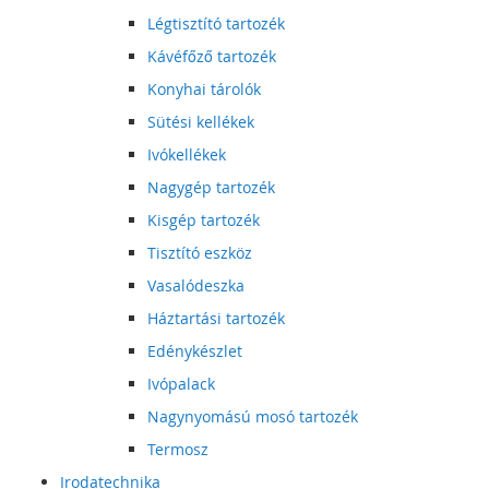
Légtisztító tartozék
Kávéfőző tartozék
Konyhai tárolók
Sütési kellékek
Ivókellékek
Nagygép tartozék
Kisgép tartozék
Tisztító eszköz
Vasalódeszka
Háztartási tartozék
Edénykészlet
Ivópalack
Nagynyomású mosó tartozék
Termosz
Irodatechnika