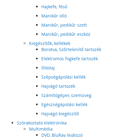
Hajkefe, fésű
Manikűr olló
Manikűr, pedikűr szett
Manikűr, pedikűr eszköz
Kiegészítők, kellékek
Borotva, Szőrtelenítő tartozék
Elektromos fogkefe tartozék
Illóolaj
Szépségápolási kellék
Hajvágó tartozék
Számítógépes szemüveg
Egészségápolási kellék
Hajvágó kiegészítő
Szórakoztató elektronika
Multimédia
DVD, BluRay lejátszó