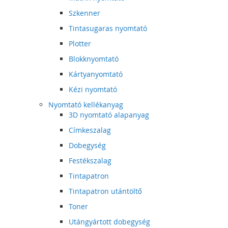
Szkenner
Tintasugaras nyomtató
Plotter
Blokknyomtató
Kártyanyomtató
Kézi nyomtató
Nyomtató kellékanyag
3D nyomtató alapanyag
Címkeszalag
Dobegység
Festékszalag
Tintapatron
Tintapatron utántöltő
Toner
Utángyártott dobegység