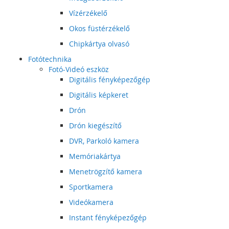
Vízérzékelő
Okos füstérzékelő
Chipkártya olvasó
Fotótechnika
Fotó-Videó eszköz
Digitális fényképezőgép
Digitális képkeret
Drón
Drón kiegészítő
DVR, Parkoló kamera
Memóriakártya
Menetrögzítő kamera
Sportkamera
Videókamera
Instant fényképezőgép