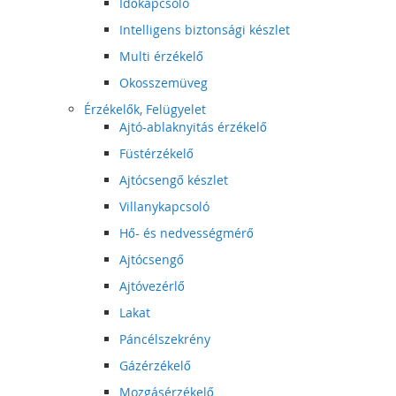
Időkapcsoló
Intelligens biztonsági készlet
Multi érzékelő
Okosszemüveg
Érzékelők, Felügyelet
Ajtó-ablaknyitás érzékelő
Füstérzékelő
Ajtócsengő készlet
Villanykapcsoló
Hő- és nedvességmérő
Ajtócsengő
Ajtóvezérlő
Lakat
Páncélszekrény
Gázérzékelő
Mozgásérzékelő