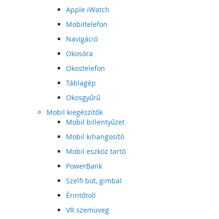
Apple iWatch
Mobiltelefon
Navigáció
Okosóra
Okostelefon
Táblagép
Okosgyűrű
Mobil kiegészítők
Mobil billentyűzet
Mobil kihangosító
Mobil eszköz tartó
PowerBank
Szelfi bot, gimbal
Érintőtoll
VR szemüveg