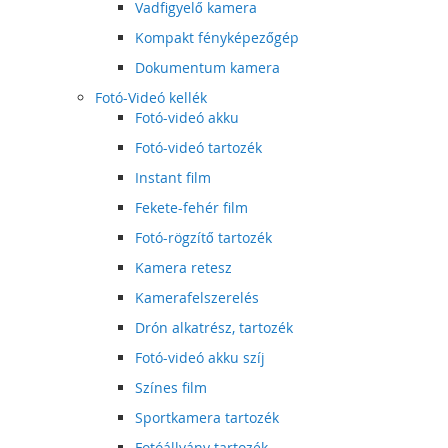
Vadfigyelő kamera
Kompakt fényképezőgép
Dokumentum kamera
Fotó-Videó kellék
Fotó-videó akku
Fotó-videó tartozék
Instant film
Fekete-fehér film
Fotó-rögzítő tartozék
Kamera retesz
Kamerafelszerelés
Drón alkatrész, tartozék
Fotó-videó akku szíj
Színes film
Sportkamera tartozék
Fotóállvány tartozék