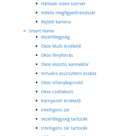
Hálózati video szerver
Videós megfigyelőrendszer
Rejtett kamera
Smart Home
Vezérlőegység
Okos Multi érzékelő
Okos fényforrás
Okos elosztó, konnektor
Virtuális asszisztens eszköz
Okos villanykapcsoló
Okos csatlakozó
Környezeti érzékelő
Intelligens zár
Vezérlőegység tartozék
Intelligens zár tartozék