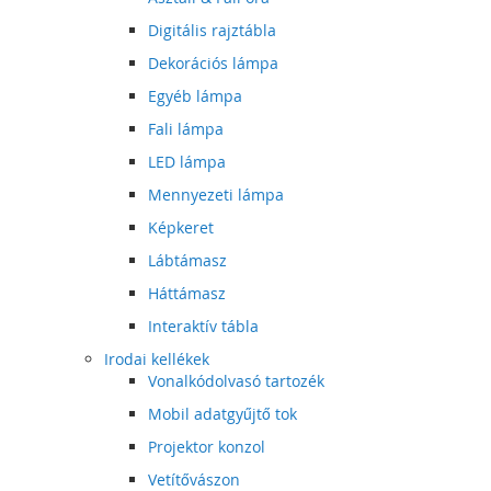
Digitális rajztábla
Dekorációs lámpa
Egyéb lámpa
Fali lámpa
LED lámpa
Mennyezeti lámpa
Képkeret
Lábtámasz
Háttámasz
Interaktív tábla
Irodai kellékek
Vonalkódolvasó tartozék
Mobil adatgyűjtő tok
Projektor konzol
Vetítővászon