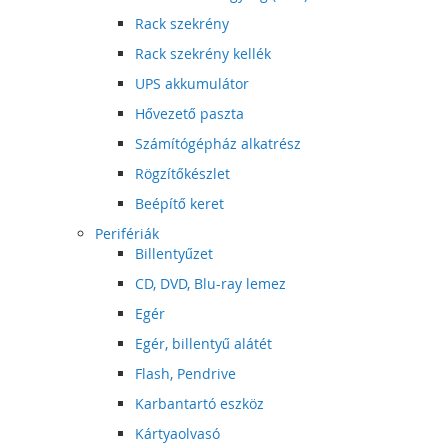
Rack szekrény
Rack szekrény kellék
UPS akkumulátor
Hővezető paszta
Számítógépház alkatrész
Rögzítőkészlet
Beépítő keret
Perifériák
Billentyűzet
CD, DVD, Blu-ray lemez
Egér
Egér, billentyű alátét
Flash, Pendrive
Karbantartó eszköz
Kártyaolvasó