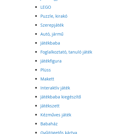
LEGO
Puzzle, kirakó
Szerepjáték
Autó, jármű
Játékbaba
Foglalkoztató, tanuló játék
Játékfigura
Plüss
Makett
Interaktív játék
Játékbaba kiegészítő
Játékszett
Kézműves játék
Babaház
Gyűjtögetős kártya