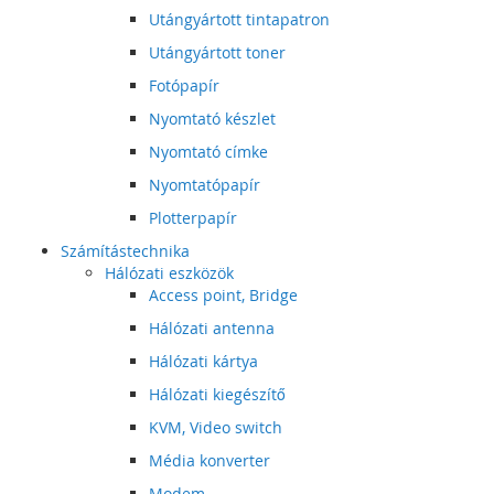
Utángyártott tintapatron
Utángyártott toner
Fotópapír
Nyomtató készlet
Nyomtató címke
Nyomtatópapír
Plotterpapír
Számítástechnika
Hálózati eszközök
Access point, Bridge
Hálózati antenna
Hálózati kártya
Hálózati kiegészítő
KVM, Video switch
Média konverter
Modem