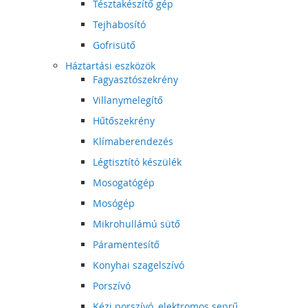
Tésztakészítő gép
Tejhabosító
Gofrisütő
Háztartási eszközök
Fagyasztószekrény
Villanymelegítő
Hűtőszekrény
Klímaberendezés
Légtisztító készülék
Mosogatógép
Mosógép
Mikrohullámú sütő
Páramentesítő
Konyhai szagelszívó
Porszívó
Kézi porszívó, elektromos seprű