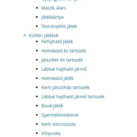
Maszk, álarc
Játékkártya
Távirányítós játék
Kültéri játékok
Felfújható játék
Homokozó és tartozék
Játszótér és tartozék
Lábbal hajtható jármű
Homokozó játék
Kerti játszóház tartozék
Lábbal hajtható jármű tartozék
Búvárjáték
Gyermekmedence
Kerti vízicsúszda
Vízipuska