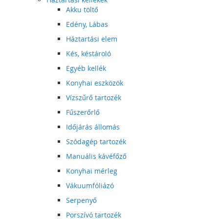
Akku töltő
Edény, Lábas
Háztartási elem
Kés, késtároló
Egyéb kellék
Konyhai eszközök
Vízszűrő tartozék
Fűszerőrlő
Időjárás állomás
Szódagép tartozék
Manuális kávéfőző
Konyhai mérleg
Vákuumfóliázó
Serpenyő
Porszívó tartozék