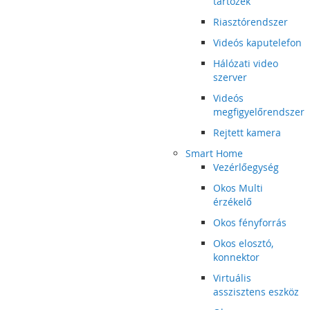
tartozék
Riasztórendszer
Videós kaputelefon
Hálózati video
szerver
Videós
megfigyelőrendszer
Rejtett kamera
Smart Home
Vezérlőegység
Okos Multi
érzékelő
Okos fényforrás
Okos elosztó,
konnektor
Virtuális
asszisztens eszköz