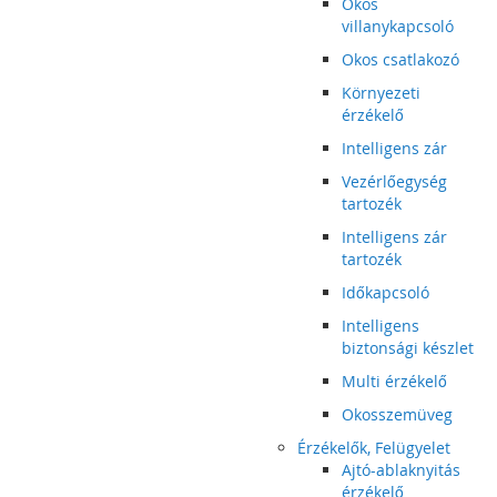
Okos
villanykapcsoló
Okos csatlakozó
Környezeti
érzékelő
Intelligens zár
Vezérlőegység
tartozék
Intelligens zár
tartozék
Időkapcsoló
Intelligens
biztonsági készlet
Multi érzékelő
Okosszemüveg
Érzékelők, Felügyelet
Ajtó-ablaknyitás
érzékelő