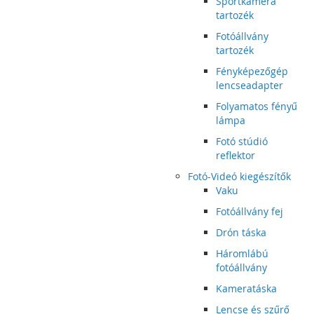
Sportkamera
tartozék
Fotóállvány
tartozék
Fényképezőgép
lencseadapter
Folyamatos fényű
lámpa
Fotó stúdió
reflektor
Fotó-Videó kiegészítők
Vaku
Fotóállvány fej
Drón táska
Háromlábú
fotóállvány
Kameratáska
Lencse és szűrő