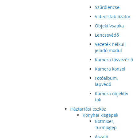
Szűrőlencse
Videó stabilizátor
Objektívsapka
Lencsevédő
Vezeték nélküli
jeladó modul
Kamera távvezérlő
Kamera konzol
Fotóalbum,
lapvédő
Kamera objektív
tok
Háztartási eszköz
Konyhai kisgépek
Botmixer,
Turmixgép
Aszaló