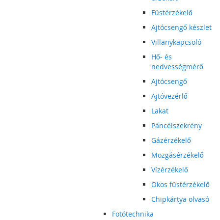
Füstérzékelő
Ajtócsengő készlet
Villanykapcsoló
Hő- és
nedvességmérő
Ajtócsengő
Ajtóvezérlő
Lakat
Páncélszekrény
Gázérzékelő
Mozgásérzékelő
Vízérzékelő
Okos füstérzékelő
Chipkártya olvasó
Fotótechnika