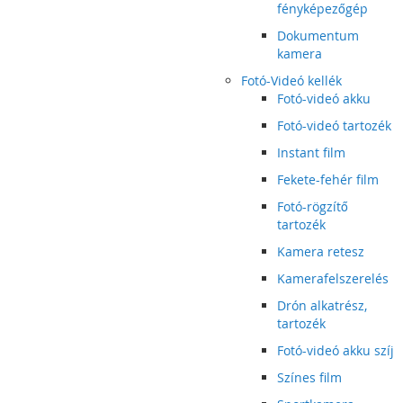
fényképezőgép
Dokumentum
kamera
Fotó-Videó kellék
Fotó-videó akku
Fotó-videó tartozék
Instant film
Fekete-fehér film
Fotó-rögzítő
tartozék
Kamera retesz
Kamerafelszerelés
Drón alkatrész,
tartozék
Fotó-videó akku szíj
Színes film