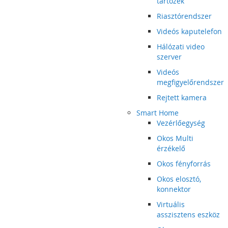
tartozék
Riasztórendszer
Videós kaputelefon
Hálózati video
szerver
Videós
megfigyelőrendszer
Rejtett kamera
Smart Home
Vezérlőegység
Okos Multi
érzékelő
Okos fényforrás
Okos elosztó,
konnektor
Virtuális
asszisztens eszköz