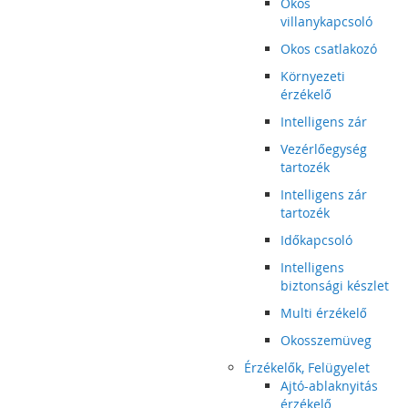
Okos
villanykapcsoló
Okos csatlakozó
Környezeti
érzékelő
Intelligens zár
Vezérlőegység
tartozék
Intelligens zár
tartozék
Időkapcsoló
Intelligens
biztonsági készlet
Multi érzékelő
Okosszemüveg
Érzékelők, Felügyelet
Ajtó-ablaknyitás
érzékelő