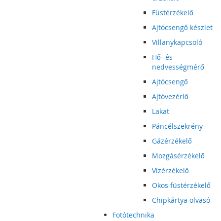
Füstérzékelő
Ajtócsengő készlet
Villanykapcsoló
Hő- és
nedvességmérő
Ajtócsengő
Ajtóvezérlő
Lakat
Páncélszekrény
Gázérzékelő
Mozgásérzékelő
Vízérzékelő
Okos füstérzékelő
Chipkártya olvasó
Fotótechnika