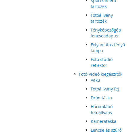
Sportkamera
tartozék
Fotóállvány
tartozék
Fényképezőgép
lencseadapter
Folyamatos fényű
lámpa
Fotó stúdió
reflektor
Fotó-Videó kiegészítők
Vaku
Fotóállvány fej
Drón táska
Háromlábú
fotóállvány
Kameratáska
Lencse és szűrő