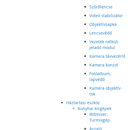
Szűrőlencse
Videó stabilizátor
Objektívsapka
Lencsevédő
Vezeték nélküli
jeladó modul
Kamera távvezérlő
Kamera konzol
Fotóalbum,
lapvédő
Kamera objektív
tok
Háztartási eszköz
Konyhai kisgépek
Botmixer,
Turmixgép
Aszaló