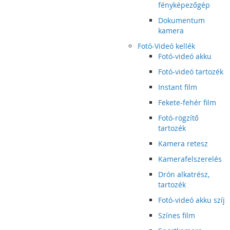
fényképezőgép
Dokumentum
kamera
Fotó-Videó kellék
Fotó-videó akku
Fotó-videó tartozék
Instant film
Fekete-fehér film
Fotó-rögzítő
tartozék
Kamera retesz
Kamerafelszerelés
Drón alkatrész,
tartozék
Fotó-videó akku szíj
Színes film