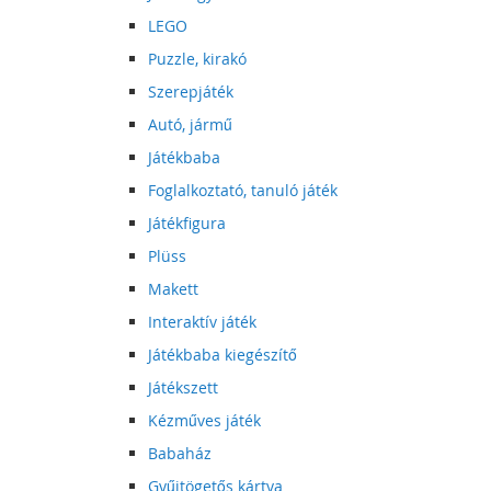
LEGO
Puzzle, kirakó
Szerepjáték
Autó, jármű
Játékbaba
Foglalkoztató, tanuló játék
Játékfigura
Plüss
Makett
Interaktív játék
Játékbaba kiegészítő
Játékszett
Kézműves játék
Babaház
Gyűjtögetős kártya