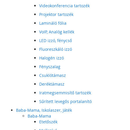
Videokonferencia tartozék
Projektor tartozék
Lamináló fólia
VoIP, Analóg kellék
LED izzó, fénycső
Fluoreszkáló izzó
Halogén izzó
Fényszalag
Csuklótámasz
Deréktámasz
Iratmegsemmisítő tartozék
Sűrített levegős portalanító
Baba-Mama, Iskolaszer, Játék
Baba-Mama
Etetőszék