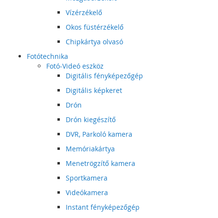
Vízérzékelő
Okos füstérzékelő
Chipkártya olvasó
Fotótechnika
Fotó-Videó eszköz
Digitális fényképezőgép
Digitális képkeret
Drón
Drón kiegészítő
DVR, Parkoló kamera
Memóriakártya
Menetrögzítő kamera
Sportkamera
Videókamera
Instant fényképezőgép