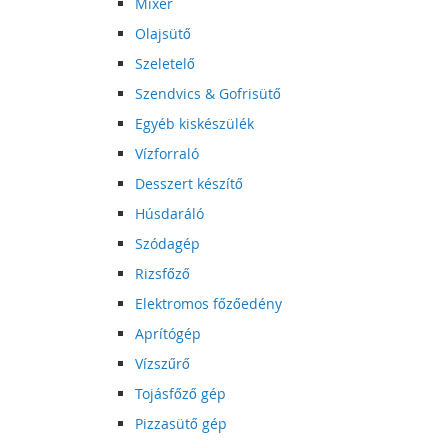
Mixer
Olajsütő
Szeletelő
Szendvics & Gofrisütő
Egyéb kiskészülék
Vízforraló
Desszert készítő
Húsdaráló
Szódagép
Rizsfőző
Elektromos főzőedény
Aprítógép
Vízszűrő
Tojásfőző gép
Pizzasütő gép