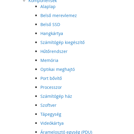
Komponensek
Alaplap
Belső merevlemez
Belső SSD
Hangkártya
Számítógép kiegészítő
Hűtőrendszer
Memória
Optikai meghajtó
Port bővítő
Processzor
Számítógép ház
Szoftver
Tápegység
Videókártya
Áramelosztó egység (PDU)