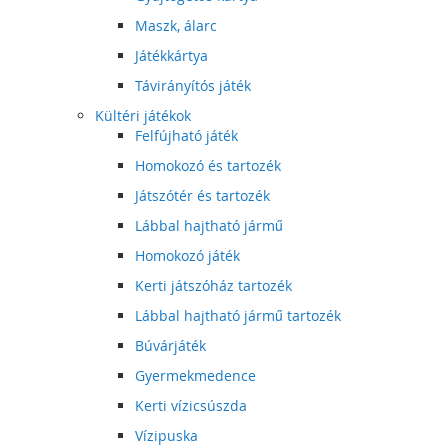
Maszk, álarc
Játékkártya
Távirányítós játék
Kültéri játékok
Felfújható játék
Homokozó és tartozék
Játszótér és tartozék
Lábbal hajtható jármű
Homokozó játék
Kerti játszóház tartozék
Lábbal hajtható jármű tartozék
Búvárjáték
Gyermekmedence
Kerti vízicsúszda
Vízipuska