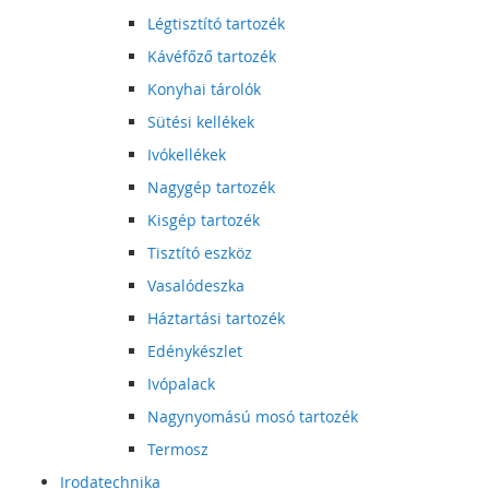
Légtisztító tartozék
Kávéfőző tartozék
Konyhai tárolók
Sütési kellékek
Ivókellékek
Nagygép tartozék
Kisgép tartozék
Tisztító eszköz
Vasalódeszka
Háztartási tartozék
Edénykészlet
Ivópalack
Nagynyomású mosó tartozék
Termosz
Irodatechnika