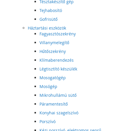
Tésztakészítő gép
Tejhabosító
Gofrisütő
Háztartási eszközök
Fagyasztószekrény
Villanymelegítő
Hűtőszekrény
Klímaberendezés
Légtisztító készülék
Mosogatógép
Mosógép
Mikrohullámú sütő
Páramentesítő
Konyhai szagelszívó
Porszívó
Kézi porszívó, elektromos seprű