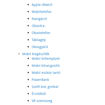
Apple iWatch
Mobiltelefon
Navigáció
Okosóra
Okostelefon
Táblagép
Okosgyűrű
Mobil kiegészítők
Mobil billentyűzet
Mobil kihangosító
Mobil eszköz tartó
PowerBank
Szelfi bot, gimbal
Érintőtoll
VR szemüveg