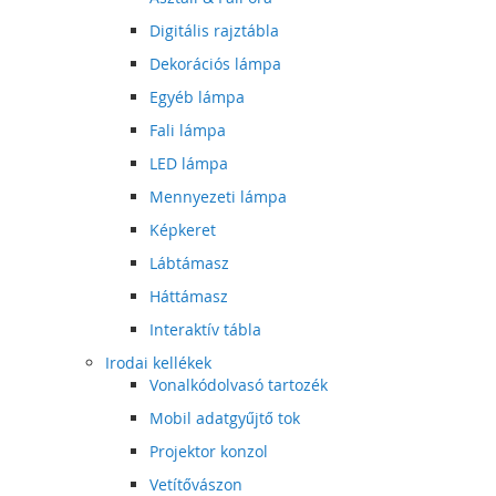
Digitális rajztábla
Dekorációs lámpa
Egyéb lámpa
Fali lámpa
LED lámpa
Mennyezeti lámpa
Képkeret
Lábtámasz
Háttámasz
Interaktív tábla
Irodai kellékek
Vonalkódolvasó tartozék
Mobil adatgyűjtő tok
Projektor konzol
Vetítővászon