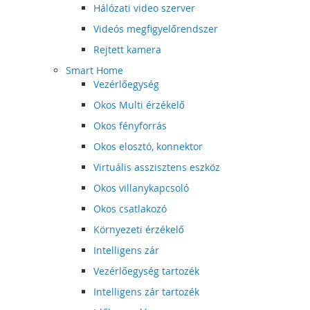
Hálózati video szerver
Videós megfigyelőrendszer
Rejtett kamera
Smart Home
Vezérlőegység
Okos Multi érzékelő
Okos fényforrás
Okos elosztó, konnektor
Virtuális asszisztens eszköz
Okos villanykapcsoló
Okos csatlakozó
Környezeti érzékelő
Intelligens zár
Vezérlőegység tartozék
Intelligens zár tartozék