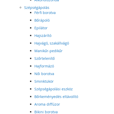
Szépségápolás
Férfi borotva
Bőrápoló
Epilátor
Hajszárító
Hajvágó, szakállvágó
Manikűr-pedikűr
Szőrtelenítő
Hajformázó
Női borotva
Sminktükör
Szépségápolási eszköz
Bőrkeményedés eltávolító
Aroma diffúzor
Bikini borotva