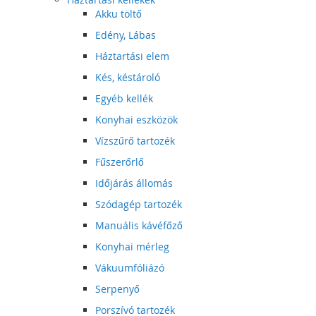
Akku töltő
Edény, Lábas
Háztartási elem
Kés, késtároló
Egyéb kellék
Konyhai eszközök
Vízszűrő tartozék
Fűszerőrlő
Időjárás állomás
Szódagép tartozék
Manuális kávéfőző
Konyhai mérleg
Vákuumfóliázó
Serpenyő
Porszívó tartozék