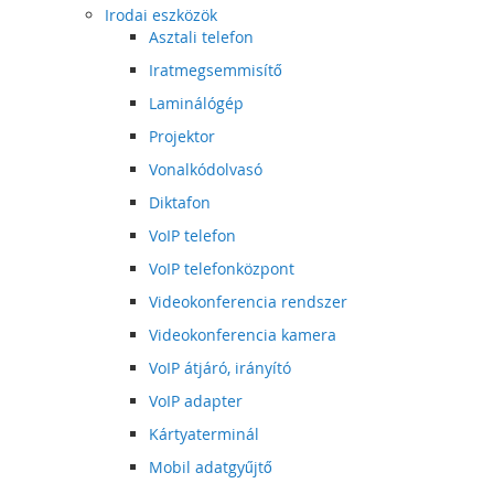
Irodai eszközök
Asztali telefon
Iratmegsemmisítő
Laminálógép
Projektor
Vonalkódolvasó
Diktafon
VoIP telefon
VoIP telefonközpont
Videokonferencia rendszer
Videokonferencia kamera
VoIP átjáró, irányító
VoIP adapter
Kártyaterminál
Mobil adatgyűjtő