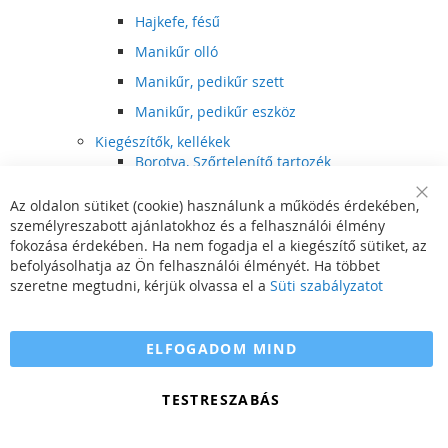
Hajkefe, fésű
Manikűr olló
Manikűr, pedikűr szett
Manikűr, pedikűr eszköz
Kiegészítők, kellékek
Borotva, Szőrtelenítő tartozék
Elektromos fogkefe tartozék
Az oldalon sütiket (cookie) használunk a működés érdekében,
Clo
Illóolaj
személyreszabott ajánlatokhoz és a felhasználói élmény
Coo
Bar
fokozása érdekében. Ha nem fogadja el a kiegészítő sütiket, az
Szépségápolási kellék
befolyásolhatja az Ön felhasználói élményét. Ha többet
Hajvágó tartozék
szeretne megtudni, kérjük olvassa el a
Süti szabályzatot
Számítógépes szemüveg
Egészségápolási kellék
ELFOGADOM MIND
Hajvágó kiegészítő
TESTRESZABÁS
Szórakoztató elektronika
Multimédia
DVD, BluRay lejátszó