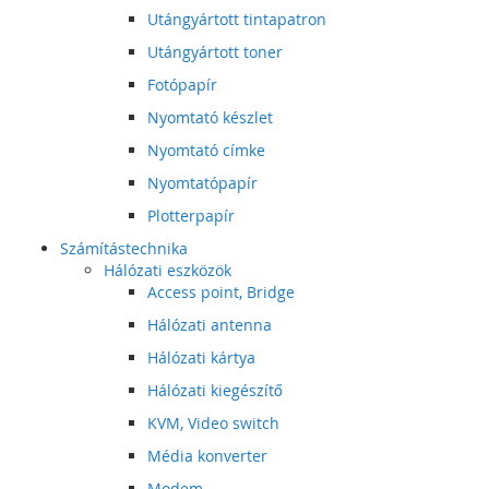
Utángyártott tintapatron
Utángyártott toner
Fotópapír
Nyomtató készlet
Nyomtató címke
Nyomtatópapír
Plotterpapír
Számítástechnika
Hálózati eszközök
Access point, Bridge
Hálózati antenna
Hálózati kártya
Hálózati kiegészítő
KVM, Video switch
Média konverter
Modem