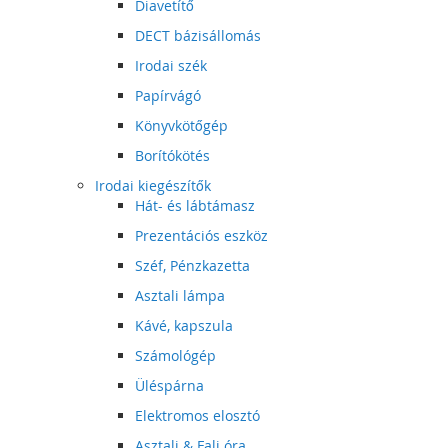
Diavetítő
DECT bázisállomás
Irodai szék
Papírvágó
Könyvkötőgép
Borítókötés
Irodai kiegészítők
Hát- és lábtámasz
Prezentációs eszköz
Széf, Pénzkazetta
Asztali lámpa
Kávé, kapszula
Számológép
Üléspárna
Elektromos elosztó
Asztali & Fali óra