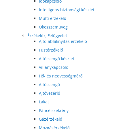
Időkapcsoló
Intelligens biztonsági készlet
Multi érzékelő
Okosszemüveg
Érzékelők, Felügyelet
Ajtó-ablaknyitás érzékelő
Füstérzékelő
Ajtócsengő készlet
Villanykapcsoló
Hő- és nedvességmérő
Ajtócsengő
Ajtóvezérlő
Lakat
Páncélszekrény
Gázérzékelő
Mozgásérzékelő