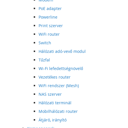
PoE adapter
Powerline
Print szerver
WiFi router
Switch
Hálózati adó-vevő modul
Tűzfal
Wi-Fi lefedettségnövelő
Vezetékes router
WiFi rendszer (Mesh)
NAS szerver
Hálózati terminál
Mobilhálózati router
Átjáró, irányító