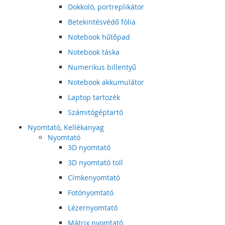
Dokkoló, portreplikátor
Betekintésvédő fólia
Notebook hűtőpad
Notebook táska
Numerikus billentyű
Notebook akkumulátor
Laptop tartozék
Számitógéptartó
Nyomtató, Kellékanyag
Nyomtató
3D nyomtató
3D nyomtató toll
Címkenyomtató
Fotónyomtató
Lézernyomtató
Mátrix nyomtató