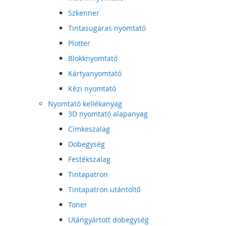
Szkenner
Tintasugaras nyomtató
Plotter
Blokknyomtató
Kártyanyomtató
Kézi nyomtató
Nyomtató kellékanyag
3D nyomtató alapanyag
Címkeszalag
Dobegység
Festékszalag
Tintapatron
Tintapatron utántöltő
Toner
Utángyártott dobegység