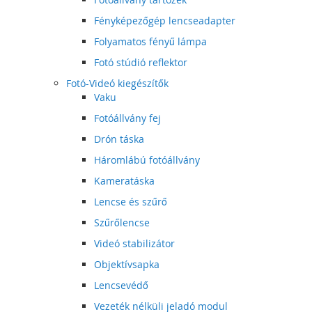
Fényképezőgép lencseadapter
Folyamatos fényű lámpa
Fotó stúdió reflektor
Fotó-Videó kiegészítők
Vaku
Fotóállvány fej
Drón táska
Háromlábú fotóállvány
Kameratáska
Lencse és szűrő
Szűrőlencse
Videó stabilizátor
Objektívsapka
Lencsevédő
Vezeték nélküli jeladó modul