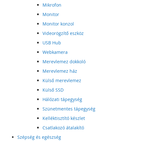
Mikrofon
Monitor
Monitor konzol
Videorögzítő eszköz
USB Hub
Webkamera
Merevlemez dokkoló
Merevlemez ház
Külső merevlemez
Külső SSD
Hálózati tápegység
Szünetmentes tápegység
Kelléktisztító készlet
Csatlakozó átalakító
Szépség és egészség