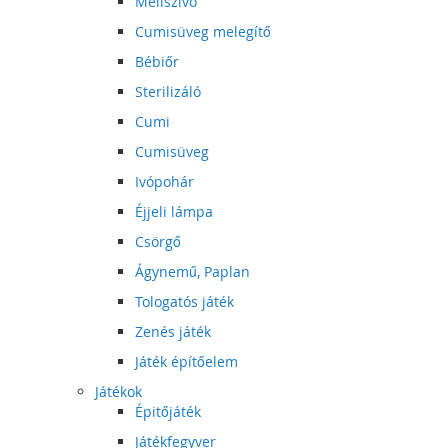
Mellszívó
Cumisüveg melegítő
Bébiőr
Sterilizáló
Cumi
Cumisüveg
Ivópohár
Éjjeli lámpa
Csörgő
Ágynemű, Paplan
Tologatós játék
Zenés játék
Játék építőelem
Játékok
Épitőjáték
Játékfegyver