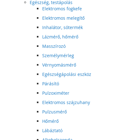
Egészség, testápolás
Elektromos fogkefe
Elektromos melegítő
Inhalátor, sótermék
Lázmérő, hőmérő
Masszírozó
Személymérleg
Vérnyomásmérő
Egészségápolási eszköz
Párásító
Pulzoximéter
Elektromos szájzuhany
Pulzusmérő
Hőmérő
Lábáztató
Alkoholszonda