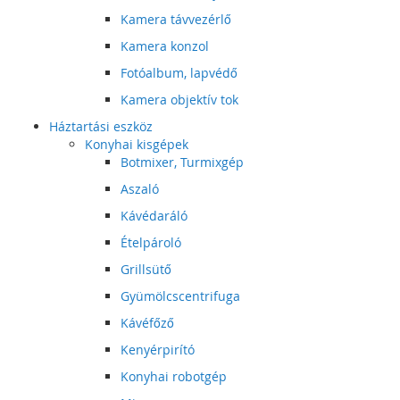
Kamera távvezérlő
Kamera konzol
Fotóalbum, lapvédő
Kamera objektív tok
Háztartási eszköz
Konyhai kisgépek
Botmixer, Turmixgép
Aszaló
Kávédaráló
Ételpároló
Grillsütő
Gyümölcscentrifuga
Kávéfőző
Kenyérpirító
Konyhai robotgép