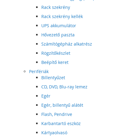
Rack szekrény
Rack szekrény kellék
UPS akkumulátor
Hővezető paszta
Számítógépház alkatrész
Rögzítőkészlet
Beépítő keret
Perifériák
Billentyűzet
CD, DVD, Blu-ray lemez
Egér
Egér, billentyű alátét
Flash, Pendrive
Karbantartó eszköz
Kártyaolvasó