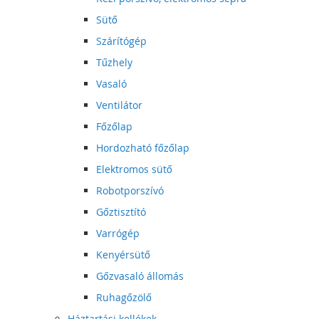
Sütő
Szárítógép
Tűzhely
Vasaló
Ventilátor
Főzőlap
Hordozható főzőlap
Elektromos sütő
Robotporszívó
Gőztisztító
Varrógép
Kenyérsütő
Gőzvasaló állomás
Ruhagőzölő
Háztartási kellékek