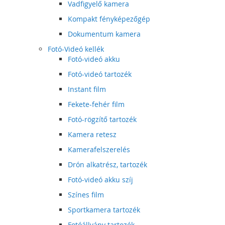
Vadfigyelő kamera
Kompakt fényképezőgép
Dokumentum kamera
Fotó-Videó kellék
Fotó-videó akku
Fotó-videó tartozék
Instant film
Fekete-fehér film
Fotó-rögzítő tartozék
Kamera retesz
Kamerafelszerelés
Drón alkatrész, tartozék
Fotó-videó akku szíj
Színes film
Sportkamera tartozék
Fotóállvány tartozék