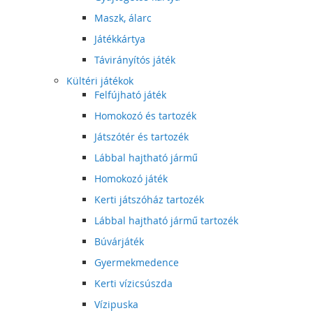
Maszk, álarc
Játékkártya
Távirányítós játék
Kültéri játékok
Felfújható játék
Homokozó és tartozék
Játszótér és tartozék
Lábbal hajtható jármű
Homokozó játék
Kerti játszóház tartozék
Lábbal hajtható jármű tartozék
Búvárjáték
Gyermekmedence
Kerti vízicsúszda
Vízipuska