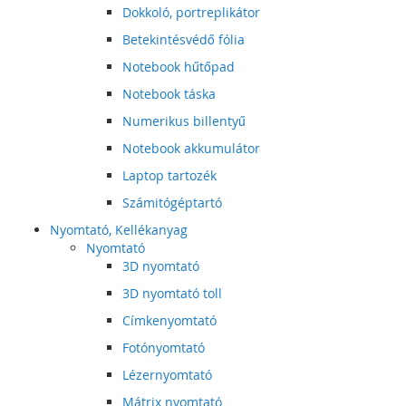
Dokkoló, portreplikátor
Betekintésvédő fólia
Notebook hűtőpad
Notebook táska
Numerikus billentyű
Notebook akkumulátor
Laptop tartozék
Számitógéptartó
Nyomtató, Kellékanyag
Nyomtató
3D nyomtató
3D nyomtató toll
Címkenyomtató
Fotónyomtató
Lézernyomtató
Mátrix nyomtató