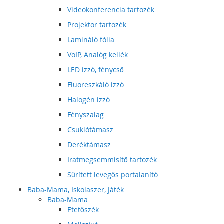
Videokonferencia tartozék
Projektor tartozék
Lamináló fólia
VoIP, Analóg kellék
LED izzó, fénycső
Fluoreszkáló izzó
Halogén izzó
Fényszalag
Csuklótámasz
Deréktámasz
Iratmegsemmisítő tartozék
Sűrített levegős portalanító
Baba-Mama, Iskolaszer, Játék
Baba-Mama
Etetőszék