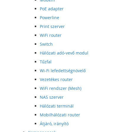
PoE adapter
Powerline
Print szerver
WiFi router
Switch
Hálózati adó-vevő modul
Tűzfal
Wi-Fi lefedettségnövelő
Vezetékes router
WiFi rendszer (Mesh)
NAS szerver
Hálózati terminál
Mobilhálózati router
Átjáró, irányító