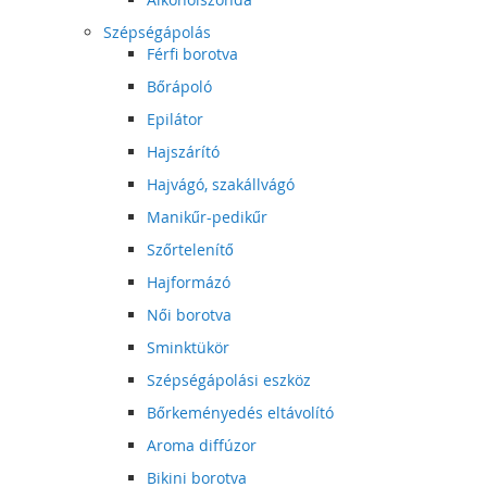
Szépségápolás
Férfi borotva
Bőrápoló
Epilátor
Hajszárító
Hajvágó, szakállvágó
Manikűr-pedikűr
Szőrtelenítő
Hajformázó
Női borotva
Sminktükör
Szépségápolási eszköz
Bőrkeményedés eltávolító
Aroma diffúzor
Bikini borotva