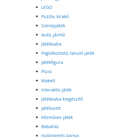
LEGO
Puzzle, kirakó
Szerepjáték
Autó, jármű
Játékbaba
Foglalkoztató, tanuló játék
Játékfigura
Plüss
Makett
Interaktív játék
Játékbaba kiegészítő
Játékszett
Kézműves játék
Babaház
Gyűjtögetős kártya