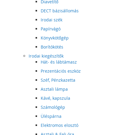
Diavetítő
DECT bázisállomás
Irodai szék
Papírvágó
Könyvkötőgép
Borítókötés
Irodai kiegészítők
Hát- és lábtámasz
Prezentációs eszköz
Széf, Pénzkazetta
Asztali lámpa
Kávé, kapszula
Számológép
Üléspárna
Elektromos elosztó
Asztali & Fali óra