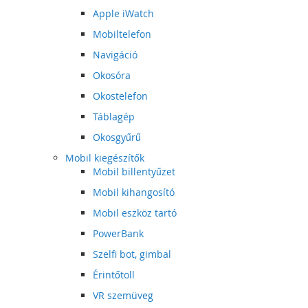
Apple iWatch
Mobiltelefon
Navigáció
Okosóra
Okostelefon
Táblagép
Okosgyűrű
Mobil kiegészítők
Mobil billentyűzet
Mobil kihangosító
Mobil eszköz tartó
PowerBank
Szelfi bot, gimbal
Érintőtoll
VR szemüveg