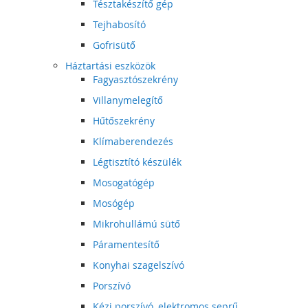
Tésztakészítő gép
Tejhabosító
Gofrisütő
Háztartási eszközök
Fagyasztószekrény
Villanymelegítő
Hűtőszekrény
Klímaberendezés
Légtisztító készülék
Mosogatógép
Mosógép
Mikrohullámú sütő
Páramentesítő
Konyhai szagelszívó
Porszívó
Kézi porszívó, elektromos seprű