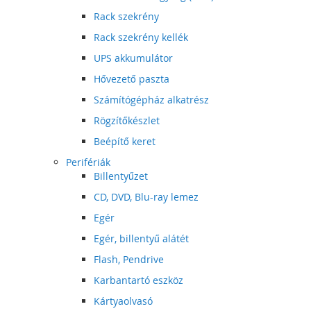
Rack szekrény
Rack szekrény kellék
UPS akkumulátor
Hővezető paszta
Számítógépház alkatrész
Rögzítőkészlet
Beépítő keret
Perifériák
Billentyűzet
CD, DVD, Blu-ray lemez
Egér
Egér, billentyű alátét
Flash, Pendrive
Karbantartó eszköz
Kártyaolvasó