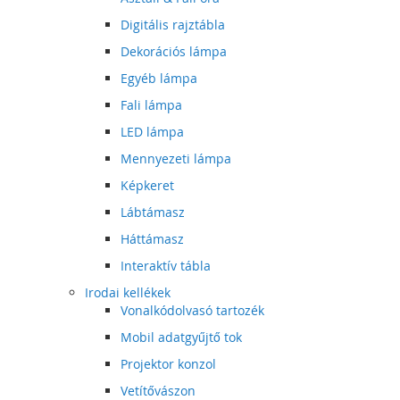
Digitális rajztábla
Dekorációs lámpa
Egyéb lámpa
Fali lámpa
LED lámpa
Mennyezeti lámpa
Képkeret
Lábtámasz
Háttámasz
Interaktív tábla
Irodai kellékek
Vonalkódolvasó tartozék
Mobil adatgyűjtő tok
Projektor konzol
Vetítővászon