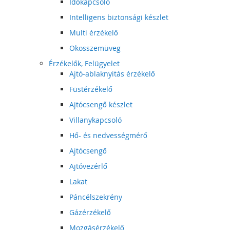
Időkapcsoló
Intelligens biztonsági készlet
Multi érzékelő
Okosszemüveg
Érzékelők, Felügyelet
Ajtó-ablaknyitás érzékelő
Füstérzékelő
Ajtócsengő készlet
Villanykapcsoló
Hő- és nedvességmérő
Ajtócsengő
Ajtóvezérlő
Lakat
Páncélszekrény
Gázérzékelő
Mozgásérzékelő