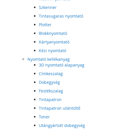
Szkenner
Tintasugaras nyomtató
Plotter
Blokknyomtató
Kártyanyomtató
Kézi nyomtató
Nyomtató kellékanyag
3D nyomtató alapanyag
Címkeszalag
Dobegység
Festékszalag
Tintapatron
Tintapatron utántöltő
Toner
Utángyártott dobegység