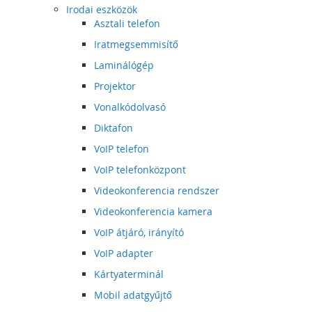
Irodai eszközök
Asztali telefon
Iratmegsemmisítő
Laminálógép
Projektor
Vonalkódolvasó
Diktafon
VoIP telefon
VoIP telefonközpont
Videokonferencia rendszer
Videokonferencia kamera
VoIP átjáró, irányító
VoIP adapter
Kártyaterminál
Mobil adatgyűjtő