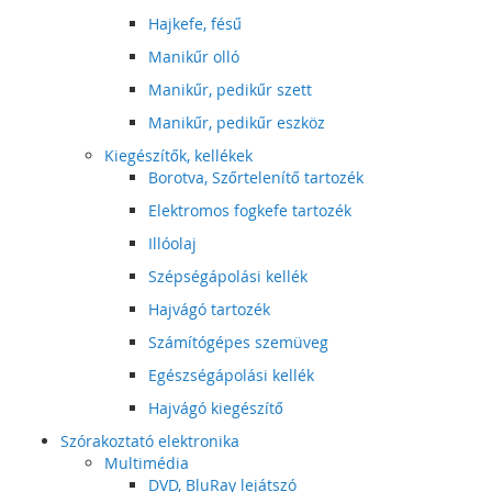
Hajkefe, fésű
Manikűr olló
Manikűr, pedikűr szett
Manikűr, pedikűr eszköz
Kiegészítők, kellékek
Borotva, Szőrtelenítő tartozék
Elektromos fogkefe tartozék
Illóolaj
Szépségápolási kellék
Hajvágó tartozék
Számítógépes szemüveg
Egészségápolási kellék
Hajvágó kiegészítő
Szórakoztató elektronika
Multimédia
DVD, BluRay lejátszó