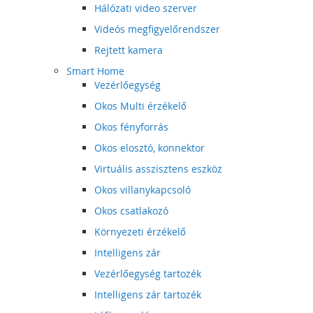
Hálózati video szerver
Videós megfigyelőrendszer
Rejtett kamera
Smart Home
Vezérlőegység
Okos Multi érzékelő
Okos fényforrás
Okos elosztó, konnektor
Virtuális asszisztens eszköz
Okos villanykapcsoló
Okos csatlakozó
Környezeti érzékelő
Intelligens zár
Vezérlőegység tartozék
Intelligens zár tartozék