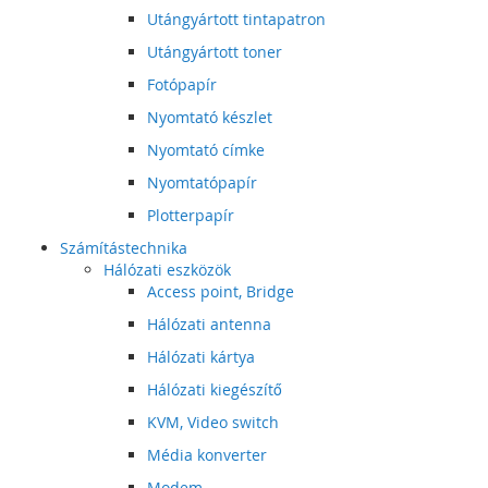
Utángyártott tintapatron
Utángyártott toner
Fotópapír
Nyomtató készlet
Nyomtató címke
Nyomtatópapír
Plotterpapír
Számítástechnika
Hálózati eszközök
Access point, Bridge
Hálózati antenna
Hálózati kártya
Hálózati kiegészítő
KVM, Video switch
Média konverter
Modem