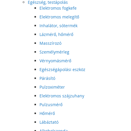
Egészség, testápolás
Elektromos fogkefe
Elektromos melegítő
Inhalátor, sótermék
Lázmérő, hőmérő
Masszírozó
Személymérleg
Vérnyomásmérő
Egészségápolási eszköz
Párásító
Pulzoximéter
Elektromos szájzuhany
Pulzusmérő
Hőmérő
Lábáztató
Alkoholszonda