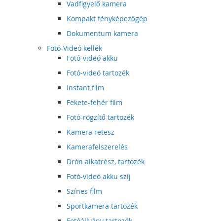
Vadfigyelő kamera
Kompakt fényképezőgép
Dokumentum kamera
Fotó-Videó kellék
Fotó-videó akku
Fotó-videó tartozék
Instant film
Fekete-fehér film
Fotó-rögzítő tartozék
Kamera retesz
Kamerafelszerelés
Drón alkatrész, tartozék
Fotó-videó akku szíj
Színes film
Sportkamera tartozék
Fotóállvány tartozék