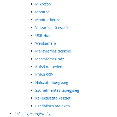
Mikrofon
Monitor
Monitor konzol
Videorögzítő eszköz
USB Hub
Webkamera
Merevlemez dokkoló
Merevlemez ház
Külső merevlemez
Külső SSD
Hálózati tápegység
Szünetmentes tápegység
Kelléktisztító készlet
Csatlakozó átalakító
Szépség és egészség