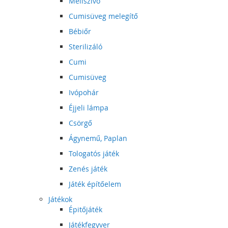
Mellszívó
Cumisüveg melegítő
Bébiőr
Sterilizáló
Cumi
Cumisüveg
Ivópohár
Éjjeli lámpa
Csörgő
Ágynemű, Paplan
Tologatós játék
Zenés játék
Játék építőelem
Játékok
Épitőjáték
Játékfegyver