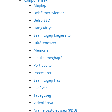
Komponensek
Alaplap
Belső merevlemez
Belső SSD
Hangkártya
Számítógép kiegészítő
Hűtőrendszer
Memória
Optikai meghajtó
Port bővítő
Processzor
Számítógép ház
Szoftver
Tápegység
Videókártya
Áramelosztó egység (PDU)