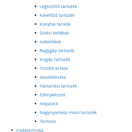
Légtisztító tartozék
Kávéfőző tartozék
Konyhai tárolók
Sütési kellékek
Ivókellékek
Nagygép tartozék
Kisgép tartozék
Tisztító eszköz
Vasalódeszka
Háztartási tartozék
Edénykészlet
Ivópalack
Nagynyomású mosó tartozék
Termosz
Irodatechnika