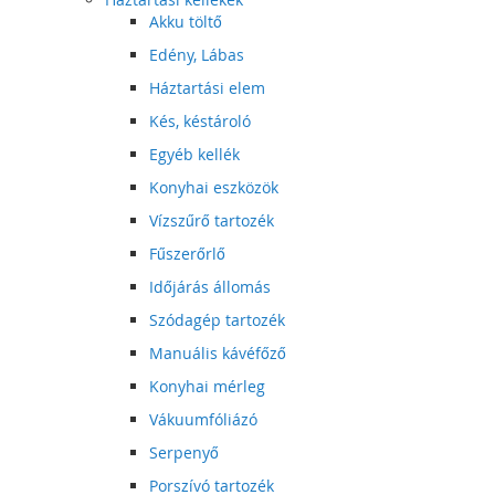
Akku töltő
Edény, Lábas
Háztartási elem
Kés, késtároló
Egyéb kellék
Konyhai eszközök
Vízszűrő tartozék
Fűszerőrlő
Időjárás állomás
Szódagép tartozék
Manuális kávéfőző
Konyhai mérleg
Vákuumfóliázó
Serpenyő
Porszívó tartozék