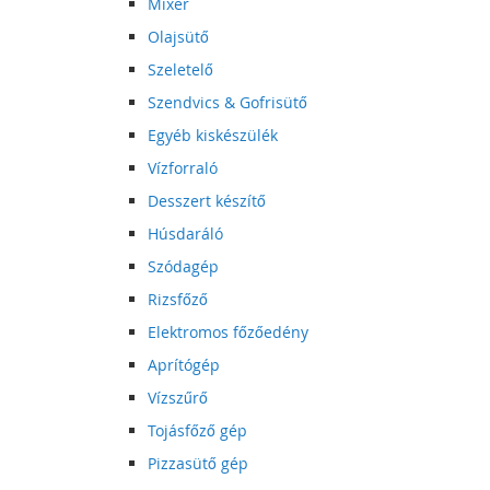
Mixer
Olajsütő
Szeletelő
Szendvics & Gofrisütő
Egyéb kiskészülék
Vízforraló
Desszert készítő
Húsdaráló
Szódagép
Rizsfőző
Elektromos főzőedény
Aprítógép
Vízszűrő
Tojásfőző gép
Pizzasütő gép