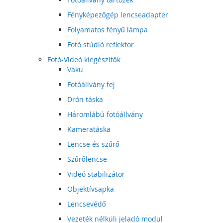
Fényképezőgép lencseadapter
Folyamatos fényű lámpa
Fotó stúdió reflektor
Fotó-Videó kiegészítők
Vaku
Fotóállvány fej
Drón táska
Háromlábú fotóállvány
Kameratáska
Lencse és szűrő
Szűrőlencse
Videó stabilizátor
Objektívsapka
Lencsevédő
Vezeték nélküli jeladó modul