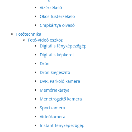
Vízérzékelő
Okos füstérzékelő
Chipkártya olvasó
Fotótechnika
Fotó-Videó eszköz
Digitális fényképezőgép
Digitális képkeret
Drón
Drón kiegészítő
DVR, Parkoló kamera
Memóriakártya
Menetrögzítő kamera
Sportkamera
Videókamera
Instant fényképezőgép