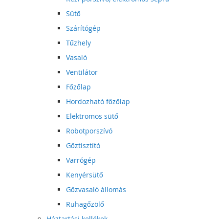
Sütő
Szárítógép
Tűzhely
Vasaló
Ventilátor
Főzőlap
Hordozható főzőlap
Elektromos sütő
Robotporszívó
Gőztisztító
Varrógép
Kenyérsütő
Gőzvasaló állomás
Ruhagőzölő
Háztartási kellékek