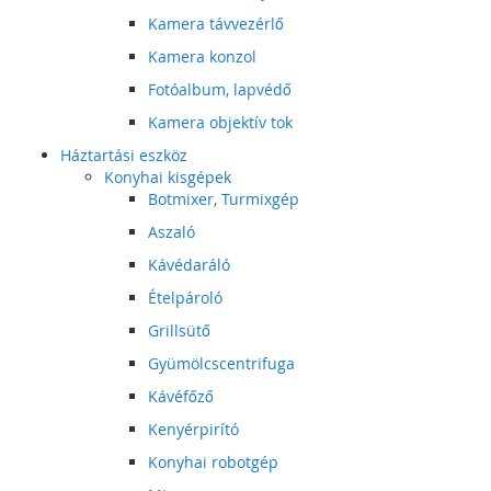
Kamera távvezérlő
Kamera konzol
Fotóalbum, lapvédő
Kamera objektív tok
Háztartási eszköz
Konyhai kisgépek
Botmixer, Turmixgép
Aszaló
Kávédaráló
Ételpároló
Grillsütő
Gyümölcscentrifuga
Kávéfőző
Kenyérpirító
Konyhai robotgép