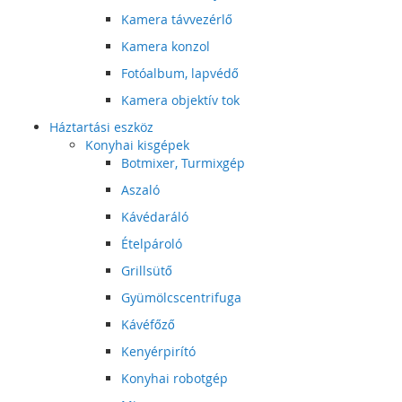
Kamera távvezérlő
Kamera konzol
Fotóalbum, lapvédő
Kamera objektív tok
Háztartási eszköz
Konyhai kisgépek
Botmixer, Turmixgép
Aszaló
Kávédaráló
Ételpároló
Grillsütő
Gyümölcscentrifuga
Kávéfőző
Kenyérpirító
Konyhai robotgép