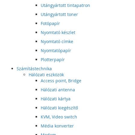
Utángyártott tintapatron
Utángyártott toner
Fotópapír
Nyomtató készlet
Nyomtató címke
Nyomtatópapír
Plotterpapír
Számítástechnika
Hálózati eszközök
Access point, Bridge
Hálózati antenna
Hálózati kártya
Hálózati kiegészítő
KVM, Video switch
Média konverter
Modem