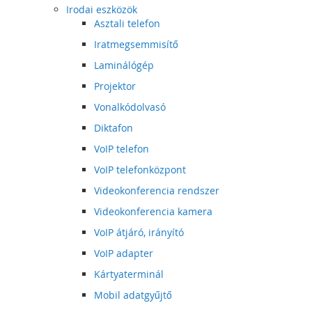
Irodai eszközök
Asztali telefon
Iratmegsemmisítő
Laminálógép
Projektor
Vonalkódolvasó
Diktafon
VoIP telefon
VoIP telefonközpont
Videokonferencia rendszer
Videokonferencia kamera
VoIP átjáró, irányító
VoIP adapter
Kártyaterminál
Mobil adatgyűjtő