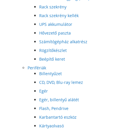
Rack szekrény
Rack szekrény kellék
UPS akkumulátor
Hővezető paszta
Számítógépház alkatrész
Rögzítőkészlet
Beépítő keret
Perifériák
Billentyűzet
CD, DVD, Blu-ray lemez
Egér
Egér, billentyű alátét
Flash, Pendrive
Karbantartó eszköz
Kártyaolvasó