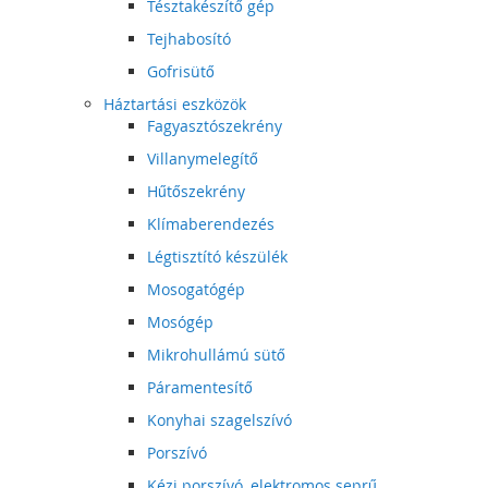
Tésztakészítő gép
Tejhabosító
Gofrisütő
Háztartási eszközök
Fagyasztószekrény
Villanymelegítő
Hűtőszekrény
Klímaberendezés
Légtisztító készülék
Mosogatógép
Mosógép
Mikrohullámú sütő
Páramentesítő
Konyhai szagelszívó
Porszívó
Kézi porszívó, elektromos seprű