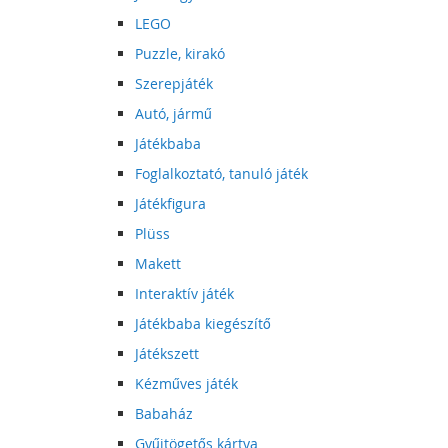
LEGO
Puzzle, kirakó
Szerepjáték
Autó, jármű
Játékbaba
Foglalkoztató, tanuló játék
Játékfigura
Plüss
Makett
Interaktív játék
Játékbaba kiegészítő
Játékszett
Kézműves játék
Babaház
Gyűjtögetős kártya