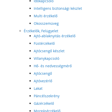
Időkapcsoló
Intelligens biztonsági készlet
Multi érzékelő
Okosszemüveg
Érzékelők, Felügyelet
Ajtó-ablaknyitás érzékelő
Füstérzékelő
Ajtócsengő készlet
Villanykapcsoló
Hő- és nedvességmérő
Ajtócsengő
Ajtóvezérlő
Lakat
Páncélszekrény
Gázérzékelő
Mozgásérzékelő