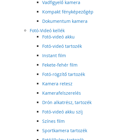
Vadfigyelő kamera
Kompakt fényképezőgép
Dokumentum kamera
Fotó-Videó kellék
Fotó-videó akku
Fotó-videó tartozék
Instant film
Fekete-fehér film
Fotó-rögzítő tartozék
Kamera retesz
Kamerafelszerelés
Drón alkatrész, tartozék
Fotó-videó akku szíj
Színes film
Sportkamera tartozék
Fotóállvány tartozék