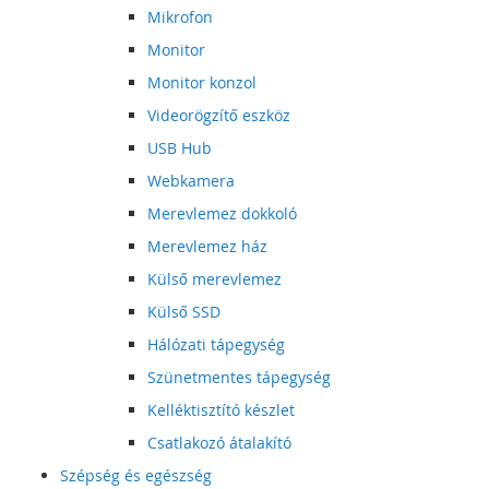
Mikrofon
Monitor
Monitor konzol
Videorögzítő eszköz
USB Hub
Webkamera
Merevlemez dokkoló
Merevlemez ház
Külső merevlemez
Külső SSD
Hálózati tápegység
Szünetmentes tápegység
Kelléktisztító készlet
Csatlakozó átalakító
Szépség és egészség