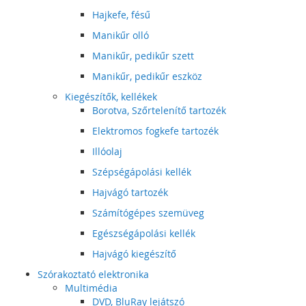
Hajkefe, fésű
Manikűr olló
Manikűr, pedikűr szett
Manikűr, pedikűr eszköz
Kiegészítők, kellékek
Borotva, Szőrtelenítő tartozék
Elektromos fogkefe tartozék
Illóolaj
Szépségápolási kellék
Hajvágó tartozék
Számítógépes szemüveg
Egészségápolási kellék
Hajvágó kiegészítő
Szórakoztató elektronika
Multimédia
DVD, BluRay lejátszó