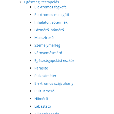
Egészség, testápolás
Elektromos fogkefe
Elektromos melegítő
Inhalátor, sótermék
Lázmérő, hőmérő
Masszírozó
Személymérleg
Vérnyomásmérő
Egészségápolási eszköz
Párásító
Pulzoximéter
Elektromos szájzuhany
Pulzusmérő
Hőmérő
Lábáztató
Alkoholszonda