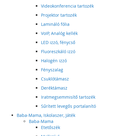
Videokonferencia tartozék
Projektor tartozék
Lamináló fólia
VoIP, Analóg kellék
LED izzó, fénycső
Fluoreszkáló izzó
Halogén izzó
Fényszalag
Csuklótámasz
Deréktámasz
Iratmegsemmisítő tartozék
Sűrített levegős portalanító
Baba-Mama, Iskolaszer, Játék
Baba-Mama
Etetőszék