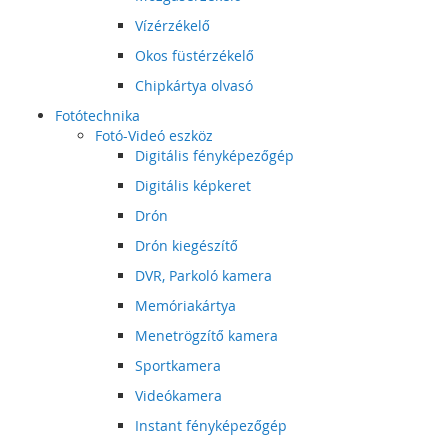
Vízérzékelő
Okos füstérzékelő
Chipkártya olvasó
Fotótechnika
Fotó-Videó eszköz
Digitális fényképezőgép
Digitális képkeret
Drón
Drón kiegészítő
DVR, Parkoló kamera
Memóriakártya
Menetrögzítő kamera
Sportkamera
Videókamera
Instant fényképezőgép