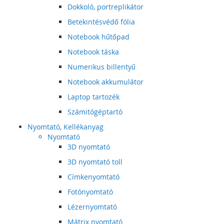
Dokkoló, portreplikátor
Betekintésvédő fólia
Notebook hűtőpad
Notebook táska
Numerikus billentyű
Notebook akkumulátor
Laptop tartozék
Számitógéptartó
Nyomtató, Kellékanyag
Nyomtató
3D nyomtató
3D nyomtató toll
Címkenyomtató
Fotónyomtató
Lézernyomtató
Mátrix nyomtató