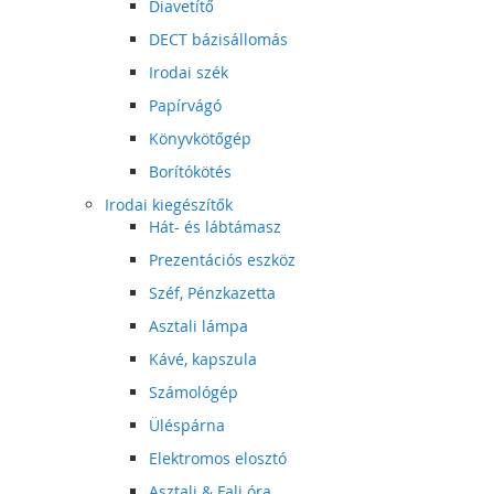
Diavetítő
DECT bázisállomás
Irodai szék
Papírvágó
Könyvkötőgép
Borítókötés
Irodai kiegészítők
Hát- és lábtámasz
Prezentációs eszköz
Széf, Pénzkazetta
Asztali lámpa
Kávé, kapszula
Számológép
Üléspárna
Elektromos elosztó
Asztali & Fali óra