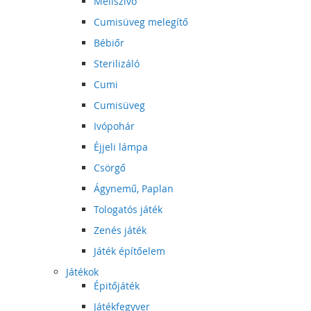
Mellszívó
Cumisüveg melegítő
Bébiőr
Sterilizáló
Cumi
Cumisüveg
Ivópohár
Éjjeli lámpa
Csörgő
Ágynemű, Paplan
Tologatós játék
Zenés játék
Játék építőelem
Játékok
Épitőjáték
Játékfegyver