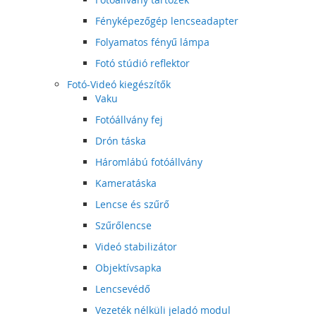
Fényképezőgép lencseadapter
Folyamatos fényű lámpa
Fotó stúdió reflektor
Fotó-Videó kiegészítők
Vaku
Fotóállvány fej
Drón táska
Háromlábú fotóállvány
Kameratáska
Lencse és szűrő
Szűrőlencse
Videó stabilizátor
Objektívsapka
Lencsevédő
Vezeték nélküli jeladó modul