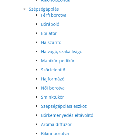
Szépségápolás
Férfi borotva
Bőrápoló
Epilátor
Hajszárító
Hajvágó, szakállvágó
Manikűr-pedikűr
Szőrtelenítő
Hajformázó
Női borotva
Sminktükör
Szépségápolási eszköz
Bőrkeményedés eltávolító
Aroma diffúzor
Bikini borotva