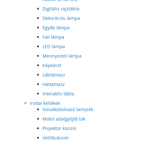
Digitális rajztábla
Dekorációs lámpa
Egyéb lámpa
Fali lámpa
LED lámpa
Mennyezeti lámpa
Képkeret
Lábtámasz
Háttámasz
Interaktív tábla
Irodai kellékek
Vonalkódolvasó tartozék
Mobil adatgyűjtő tok
Projektor konzol
Vetítővászon