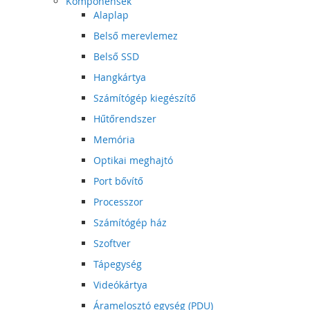
Komponensek
Alaplap
Belső merevlemez
Belső SSD
Hangkártya
Számítógép kiegészítő
Hűtőrendszer
Memória
Optikai meghajtó
Port bővítő
Processzor
Számítógép ház
Szoftver
Tápegység
Videókártya
Áramelosztó egység (PDU)