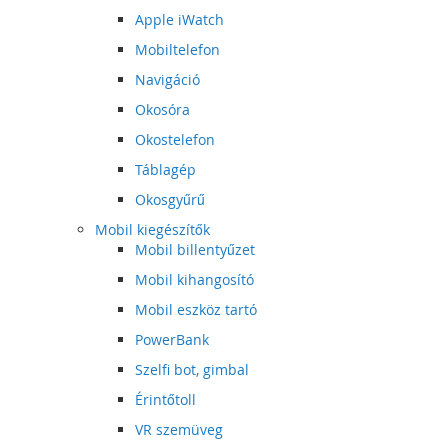
Apple iWatch
Mobiltelefon
Navigáció
Okosóra
Okostelefon
Táblagép
Okosgyűrű
Mobil kiegészítők
Mobil billentyűzet
Mobil kihangosító
Mobil eszköz tartó
PowerBank
Szelfi bot, gimbal
Érintőtoll
VR szemüveg