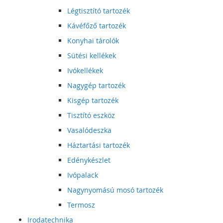
Légtisztító tartozék
Kávéfőző tartozék
Konyhai tárolók
Sütési kellékek
Ivókellékek
Nagygép tartozék
Kisgép tartozék
Tisztító eszköz
Vasalódeszka
Háztartási tartozék
Edénykészlet
Ivópalack
Nagynyomású mosó tartozék
Termosz
Irodatechnika