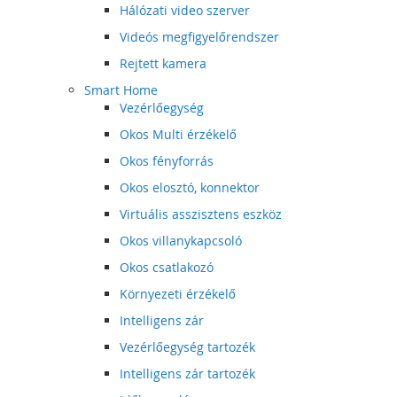
Hálózati video szerver
Videós megfigyelőrendszer
Rejtett kamera
Smart Home
Vezérlőegység
Okos Multi érzékelő
Okos fényforrás
Okos elosztó, konnektor
Virtuális asszisztens eszköz
Okos villanykapcsoló
Okos csatlakozó
Környezeti érzékelő
Intelligens zár
Vezérlőegység tartozék
Intelligens zár tartozék