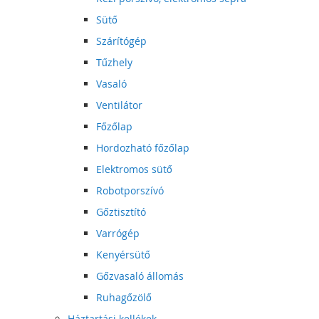
Sütő
Szárítógép
Tűzhely
Vasaló
Ventilátor
Főzőlap
Hordozható főzőlap
Elektromos sütő
Robotporszívó
Gőztisztító
Varrógép
Kenyérsütő
Gőzvasaló állomás
Ruhagőzölő
Háztartási kellékek