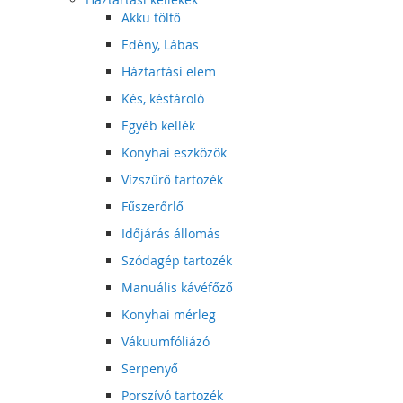
Akku töltő
Edény, Lábas
Háztartási elem
Kés, késtároló
Egyéb kellék
Konyhai eszközök
Vízszűrő tartozék
Fűszerőrlő
Időjárás állomás
Szódagép tartozék
Manuális kávéfőző
Konyhai mérleg
Vákuumfóliázó
Serpenyő
Porszívó tartozék