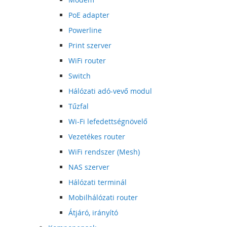
PoE adapter
Powerline
Print szerver
WiFi router
Switch
Hálózati adó-vevő modul
Tűzfal
Wi-Fi lefedettségnövelő
Vezetékes router
WiFi rendszer (Mesh)
NAS szerver
Hálózati terminál
Mobilhálózati router
Átjáró, irányító