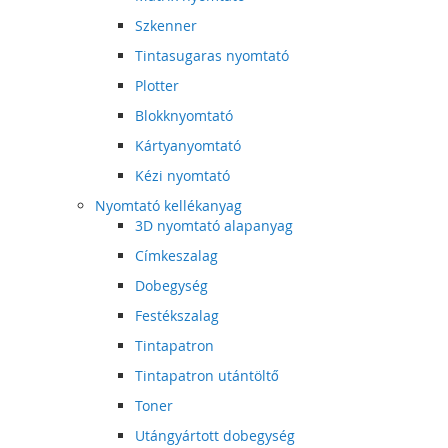
Szkenner
Tintasugaras nyomtató
Plotter
Blokknyomtató
Kártyanyomtató
Kézi nyomtató
Nyomtató kellékanyag
3D nyomtató alapanyag
Címkeszalag
Dobegység
Festékszalag
Tintapatron
Tintapatron utántöltő
Toner
Utángyártott dobegység