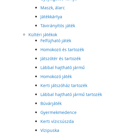
Maszk, álarc
Játékkártya
Távirányítós játék
Kültéri játékok
Felfújható játék
Homokozó és tartozék
Játszótér és tartozék
Lábbal hajtható jármű
Homokozó játék
Kerti játszóház tartozék
Lábbal hajtható jármű tartozék
Búvárjáték
Gyermekmedence
Kerti vízicsúszda
Vízipuska