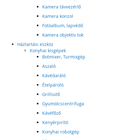
Kamera távvezérlő
Kamera konzol
Fotóalbum, lapvédő
Kamera objektív tok
Háztartási eszköz
Konyhai kisgépek
Botmixer, Turmixgép
Aszaló
Kávédaráló
Ételpároló
Grillsütő
Gyümölcscentrifuga
Kávéfőző
Kenyérpirító
Konyhai robotgép