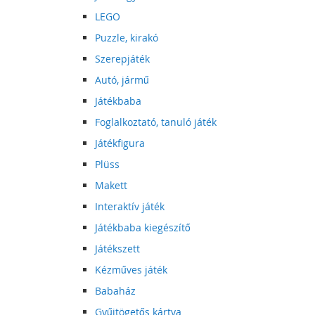
LEGO
Puzzle, kirakó
Szerepjáték
Autó, jármű
Játékbaba
Foglalkoztató, tanuló játék
Játékfigura
Plüss
Makett
Interaktív játék
Játékbaba kiegészítő
Játékszett
Kézműves játék
Babaház
Gyűjtögetős kártya