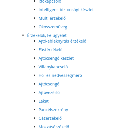
Időkapcsoló
Intelligens biztonsági készlet
Multi érzékelő
Okosszemüveg
Érzékelők, Felügyelet
Ajtó-ablaknyitás érzékelő
Füstérzékelő
Ajtócsengő készlet
Villanykapcsoló
Hő- és nedvességmérő
Ajtócsengő
Ajtóvezérlő
Lakat
Páncélszekrény
Gázérzékelő
Mozgásérzékelő