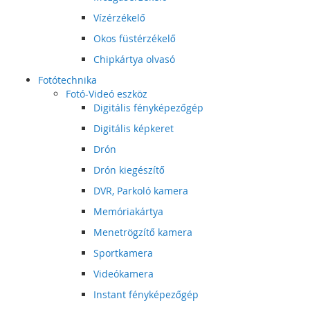
Vízérzékelő
Okos füstérzékelő
Chipkártya olvasó
Fotótechnika
Fotó-Videó eszköz
Digitális fényképezőgép
Digitális képkeret
Drón
Drón kiegészítő
DVR, Parkoló kamera
Memóriakártya
Menetrögzítő kamera
Sportkamera
Videókamera
Instant fényképezőgép