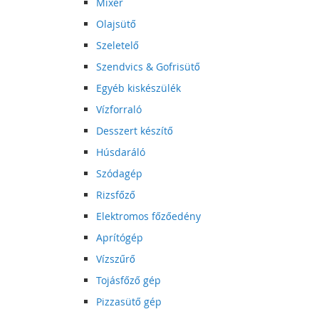
Mixer
Olajsütő
Szeletelő
Szendvics & Gofrisütő
Egyéb kiskészülék
Vízforraló
Desszert készítő
Húsdaráló
Szódagép
Rizsfőző
Elektromos főzőedény
Aprítógép
Vízszűrő
Tojásfőző gép
Pizzasütő gép