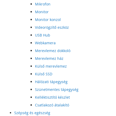
Mikrofon
Monitor
Monitor konzol
Videorögzítő eszköz
USB Hub
Webkamera
Merevlemez dokkoló
Merevlemez ház
Külső merevlemez
Külső SSD
Hálózati tápegység
Szünetmentes tápegység
Kelléktisztító készlet
Csatlakozó átalakító
Szépség és egészség