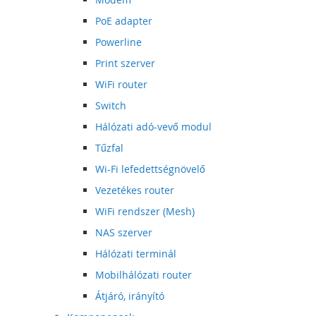
PoE adapter
Powerline
Print szerver
WiFi router
Switch
Hálózati adó-vevő modul
Tűzfal
Wi-Fi lefedettségnövelő
Vezetékes router
WiFi rendszer (Mesh)
NAS szerver
Hálózati terminál
Mobilhálózati router
Átjáró, irányító