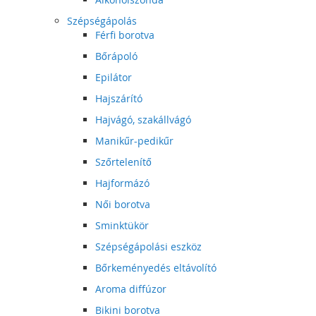
Szépségápolás
Férfi borotva
Bőrápoló
Epilátor
Hajszárító
Hajvágó, szakállvágó
Manikűr-pedikűr
Szőrtelenítő
Hajformázó
Női borotva
Sminktükör
Szépségápolási eszköz
Bőrkeményedés eltávolító
Aroma diffúzor
Bikini borotva