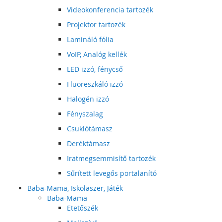
Videokonferencia tartozék
Projektor tartozék
Lamináló fólia
VoIP, Analóg kellék
LED izzó, fénycső
Fluoreszkáló izzó
Halogén izzó
Fényszalag
Csuklótámasz
Deréktámasz
Iratmegsemmisítő tartozék
Sűrített levegős portalanító
Baba-Mama, Iskolaszer, Játék
Baba-Mama
Etetőszék