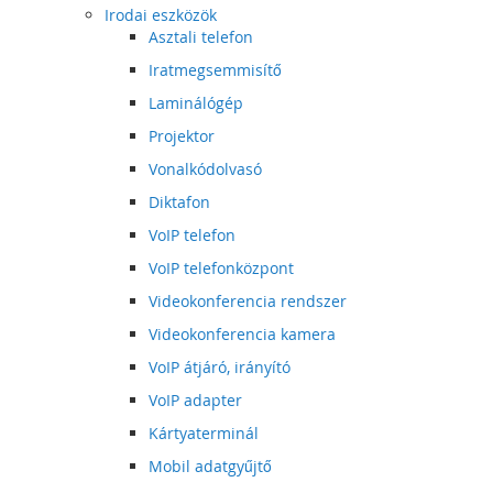
Irodai eszközök
Asztali telefon
Iratmegsemmisítő
Laminálógép
Projektor
Vonalkódolvasó
Diktafon
VoIP telefon
VoIP telefonközpont
Videokonferencia rendszer
Videokonferencia kamera
VoIP átjáró, irányító
VoIP adapter
Kártyaterminál
Mobil adatgyűjtő