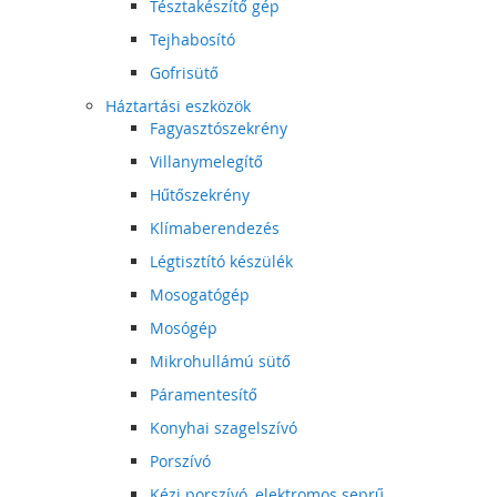
Tésztakészítő gép
Tejhabosító
Gofrisütő
Háztartási eszközök
Fagyasztószekrény
Villanymelegítő
Hűtőszekrény
Klímaberendezés
Légtisztító készülék
Mosogatógép
Mosógép
Mikrohullámú sütő
Páramentesítő
Konyhai szagelszívó
Porszívó
Kézi porszívó, elektromos seprű