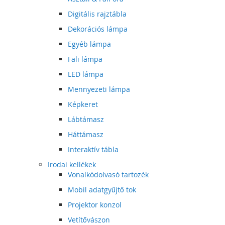
Digitális rajztábla
Dekorációs lámpa
Egyéb lámpa
Fali lámpa
LED lámpa
Mennyezeti lámpa
Képkeret
Lábtámasz
Háttámasz
Interaktív tábla
Irodai kellékek
Vonalkódolvasó tartozék
Mobil adatgyűjtő tok
Projektor konzol
Vetítővászon