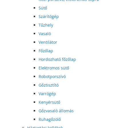
Sütő
Szárítógép
Tűzhely
Vasaló
Ventilátor
Főzőlap
Hordozható főzőlap
Elektromos sütő
Robotporszívó
Gőztisztító
Varrógép
Kenyérsütő
Gőzvasaló állomás
Ruhagőzölő
Háztartási kellékek