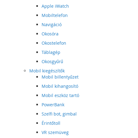
Apple iWatch
Mobiltelefon
Navigáció
Okosóra
Okostelefon
Táblagép
Okosgyűrű
Mobil kiegészítők
Mobil billentyűzet
Mobil kihangosító
Mobil eszköz tartó
PowerBank
Szelfi bot, gimbal
Érintőtoll
VR szemüveg