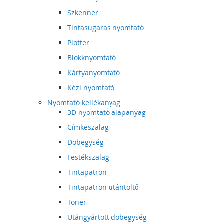
Szkenner
Tintasugaras nyomtató
Plotter
Blokknyomtató
Kártyanyomtató
Kézi nyomtató
Nyomtató kellékanyag
3D nyomtató alapanyag
Címkeszalag
Dobegység
Festékszalag
Tintapatron
Tintapatron utántöltő
Toner
Utángyártott dobegység