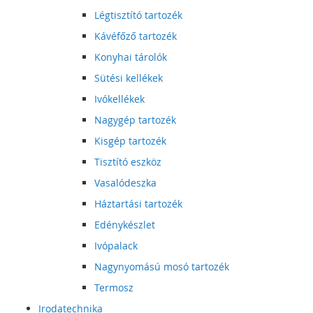
Légtisztító tartozék
Kávéfőző tartozék
Konyhai tárolók
Sütési kellékek
Ivókellékek
Nagygép tartozék
Kisgép tartozék
Tisztító eszköz
Vasalódeszka
Háztartási tartozék
Edénykészlet
Ivópalack
Nagynyomású mosó tartozék
Termosz
Irodatechnika