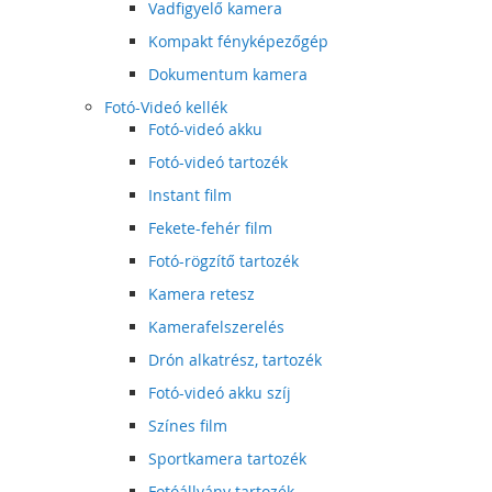
Vadfigyelő kamera
Kompakt fényképezőgép
Dokumentum kamera
Fotó-Videó kellék
Fotó-videó akku
Fotó-videó tartozék
Instant film
Fekete-fehér film
Fotó-rögzítő tartozék
Kamera retesz
Kamerafelszerelés
Drón alkatrész, tartozék
Fotó-videó akku szíj
Színes film
Sportkamera tartozék
Fotóállvány tartozék