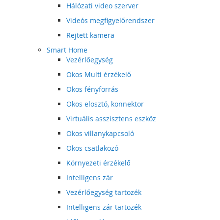
Hálózati video szerver
Videós megfigyelőrendszer
Rejtett kamera
Smart Home
Vezérlőegység
Okos Multi érzékelő
Okos fényforrás
Okos elosztó, konnektor
Virtuális asszisztens eszköz
Okos villanykapcsoló
Okos csatlakozó
Környezeti érzékelő
Intelligens zár
Vezérlőegység tartozék
Intelligens zár tartozék