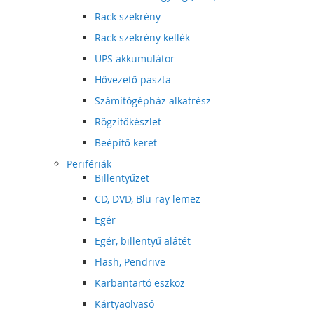
Rack szekrény
Rack szekrény kellék
UPS akkumulátor
Hővezető paszta
Számítógépház alkatrész
Rögzítőkészlet
Beépítő keret
Perifériák
Billentyűzet
CD, DVD, Blu-ray lemez
Egér
Egér, billentyű alátét
Flash, Pendrive
Karbantartó eszköz
Kártyaolvasó