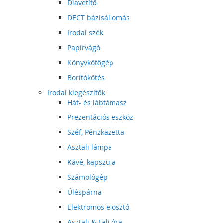
Diavetítő
DECT bázisállomás
Irodai szék
Papírvágó
Könyvkötőgép
Borítókötés
Irodai kiegészítők
Hát- és lábtámasz
Prezentációs eszköz
Széf, Pénzkazetta
Asztali lámpa
Kávé, kapszula
Számológép
Üléspárna
Elektromos elosztó
Asztali & Fali óra