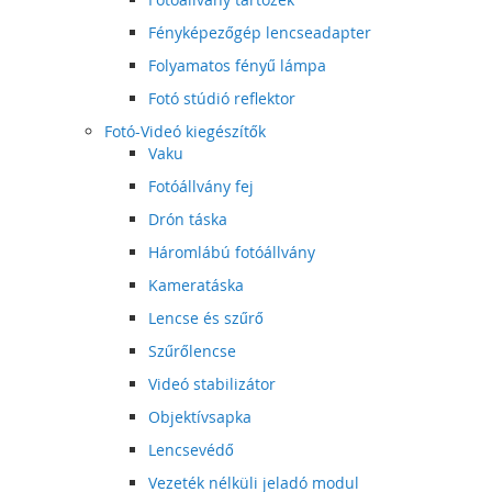
Fényképezőgép lencseadapter
Folyamatos fényű lámpa
Fotó stúdió reflektor
Fotó-Videó kiegészítők
Vaku
Fotóállvány fej
Drón táska
Háromlábú fotóállvány
Kameratáska
Lencse és szűrő
Szűrőlencse
Videó stabilizátor
Objektívsapka
Lencsevédő
Vezeték nélküli jeladó modul