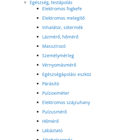
Egészség, testápolás
Elektromos fogkefe
Elektromos melegítő
Inhalátor, sótermék
Lázmérő, hőmérő
Masszírozó
Személymérleg
Vérnyomásmérő
Egészségápolási eszköz
Párásító
Pulzoximéter
Elektromos szájzuhany
Pulzusmérő
Hőmérő
Lábáztató
Alkoholszonda