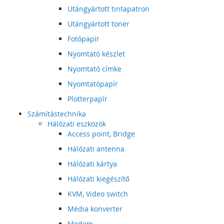
Utángyártott tintapatron
Utángyártott toner
Fotópapír
Nyomtató készlet
Nyomtató címke
Nyomtatópapír
Plotterpapír
Számítástechnika
Hálózati eszközök
Access point, Bridge
Hálózati antenna
Hálózati kártya
Hálózati kiegészítő
KVM, Video switch
Média konverter
Modem