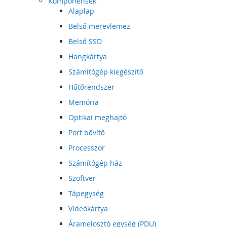
Komponensek
Alaplap
Belső merevlemez
Belső SSD
Hangkártya
Számítógép kiegészítő
Hűtőrendszer
Memória
Optikai meghajtó
Port bővítő
Processzor
Számítógép ház
Szoftver
Tápegység
Videókártya
Áramelosztó egység (PDU)