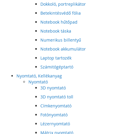
Dokkoló, portreplikátor
Betekintésvédő fólia
Notebook hűtőpad
Notebook táska
Numerikus billentyű
Notebook akkumulátor
Laptop tartozék
Számitógéptartó
Nyomtató, Kellékanyag
Nyomtató
3D nyomtató
3D nyomtató toll
Címkenyomtató
Fotónyomtató
Lézernyomtató
Mátrix nyomtató