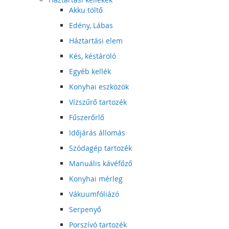
Akku töltő
Edény, Lábas
Háztartási elem
Kés, késtároló
Egyéb kellék
Konyhai eszközök
Vízszűrő tartozék
Fűszerőrlő
Időjárás állomás
Szódagép tartozék
Manuális kávéfőző
Konyhai mérleg
Vákuumfóliázó
Serpenyő
Porszívó tartozék