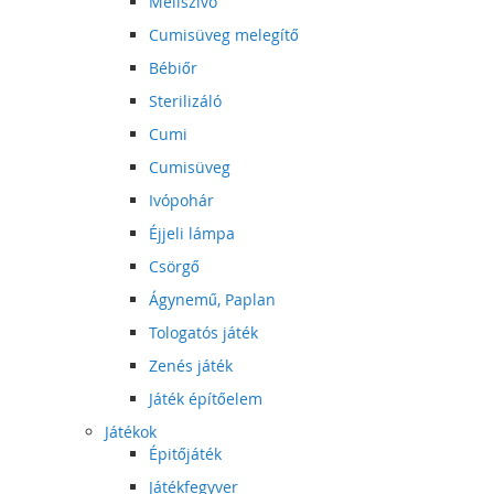
Mellszívó
Cumisüveg melegítő
Bébiőr
Sterilizáló
Cumi
Cumisüveg
Ivópohár
Éjjeli lámpa
Csörgő
Ágynemű, Paplan
Tologatós játék
Zenés játék
Játék építőelem
Játékok
Épitőjáték
Játékfegyver