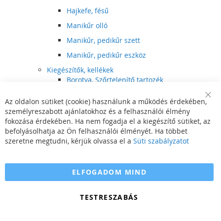
Hajkefe, fésű
Manikűr olló
Manikűr, pedikűr szett
Manikűr, pedikűr eszköz
Kiegészítők, kellékek
Borotva, Szőrtelenítő tartozék
Elektromos fogkefe tartozék
Az oldalon sütiket (cookie) használunk a működés érdekében,
Clo
Illóolaj
személyreszabott ajánlatokhoz és a felhasználói élmény
Coo
Bar
fokozása érdekében. Ha nem fogadja el a kiegészítő sütiket, az
Szépségápolási kellék
befolyásolhatja az Ön felhasználói élményét. Ha többet
Hajvágó tartozék
szeretne megtudni, kérjük olvassa el a
Süti szabályzatot
Számítógépes szemüveg
Egészségápolási kellék
ELFOGADOM MIND
Hajvágó kiegészítő
TESTRESZABÁS
Szórakoztató elektronika
Multimédia
DVD, BluRay lejátszó