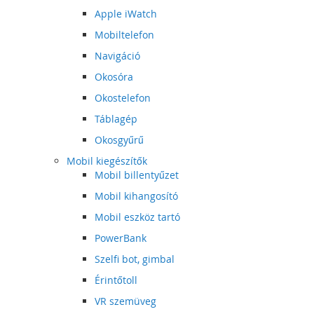
Apple iWatch
Mobiltelefon
Navigáció
Okosóra
Okostelefon
Táblagép
Okosgyűrű
Mobil kiegészítők
Mobil billentyűzet
Mobil kihangosító
Mobil eszköz tartó
PowerBank
Szelfi bot, gimbal
Érintőtoll
VR szemüveg