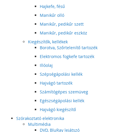
Hajkefe, fésű
Manikűr olló
Manikűr, pedikűr szett
Manikűr, pedikűr eszköz
Kiegészítők, kellékek
Borotva, Szőrtelenítő tartozék
Elektromos fogkefe tartozék
Illóolaj
Szépségápolási kellék
Hajvágó tartozék
Számítógépes szemüveg
Egészségápolási kellék
Hajvágó kiegészítő
Szórakoztató elektronika
Multimédia
DVD, BluRay lejátszó