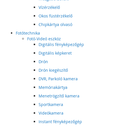
Vízérzékelő
Okos füstérzékelő
Chipkártya olvasó
Fotótechnika
Fotó-Videó eszköz
Digitális fényképezőgép
Digitális képkeret
Drón
Drón kiegészítő
DVR, Parkoló kamera
Memóriakártya
Menetrögzítő kamera
Sportkamera
Videókamera
Instant fényképezőgép