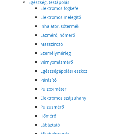
Egészség, testápolás
Elektromos fogkefe
Elektromos melegítő
Inhalátor, sótermék
Lázmérő, hőmérő
Masszírozó
Személymérleg
Vérnyomásmérő
Egészségápolási eszköz
Párásító
Pulzoximéter
Elektromos szájzuhany
Pulzusmérő
Hőmérő
Lábáztató
Alkoholszonda