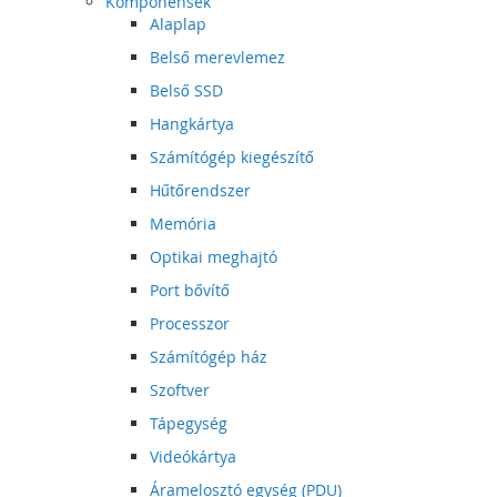
Komponensek
Alaplap
Belső merevlemez
Belső SSD
Hangkártya
Számítógép kiegészítő
Hűtőrendszer
Memória
Optikai meghajtó
Port bővítő
Processzor
Számítógép ház
Szoftver
Tápegység
Videókártya
Áramelosztó egység (PDU)