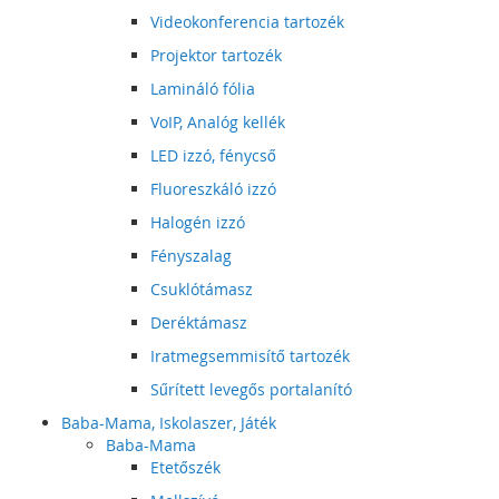
Videokonferencia tartozék
Projektor tartozék
Lamináló fólia
VoIP, Analóg kellék
LED izzó, fénycső
Fluoreszkáló izzó
Halogén izzó
Fényszalag
Csuklótámasz
Deréktámasz
Iratmegsemmisítő tartozék
Sűrített levegős portalanító
Baba-Mama, Iskolaszer, Játék
Baba-Mama
Etetőszék