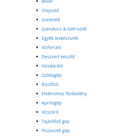
Mixer
Olajsütő
Szeletelő
Szendvics & Gofrisütő
Egyéb kiskészülék
Vízforraló
Desszert készítő
Húsdaráló
Szódagép
Rizsfőző
Elektromos főzőedény
Aprítógép
Vízszűrő
Tojásfőző gép
Pizzasütő gép