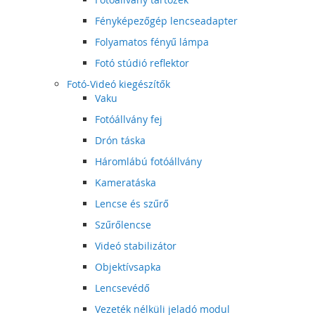
Fényképezőgép lencseadapter
Folyamatos fényű lámpa
Fotó stúdió reflektor
Fotó-Videó kiegészítők
Vaku
Fotóállvány fej
Drón táska
Háromlábú fotóállvány
Kameratáska
Lencse és szűrő
Szűrőlencse
Videó stabilizátor
Objektívsapka
Lencsevédő
Vezeték nélküli jeladó modul