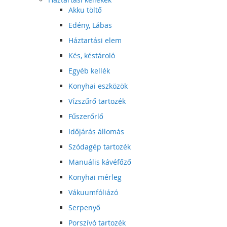
Akku töltő
Edény, Lábas
Háztartási elem
Kés, késtároló
Egyéb kellék
Konyhai eszközök
Vízszűrő tartozék
Fűszerőrlő
Időjárás állomás
Szódagép tartozék
Manuális kávéfőző
Konyhai mérleg
Vákuumfóliázó
Serpenyő
Porszívó tartozék