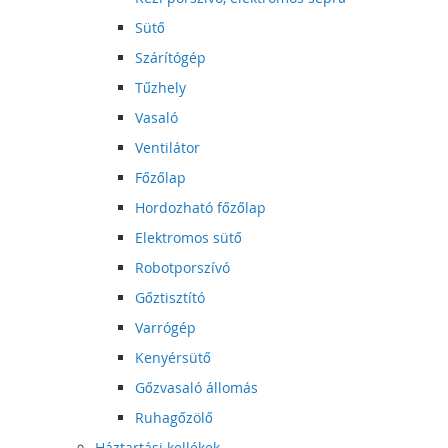
Sütő
Szárítógép
Tűzhely
Vasaló
Ventilátor
Főzőlap
Hordozható főzőlap
Elektromos sütő
Robotporszívó
Gőztisztító
Varrógép
Kenyérsütő
Gőzvasaló állomás
Ruhagőzölő
Háztartási kellékek