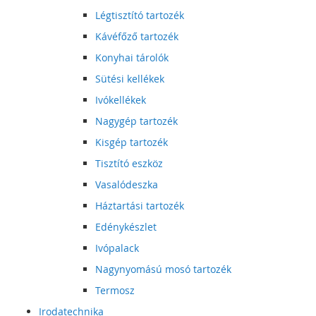
Légtisztító tartozék
Kávéfőző tartozék
Konyhai tárolók
Sütési kellékek
Ivókellékek
Nagygép tartozék
Kisgép tartozék
Tisztító eszköz
Vasalódeszka
Háztartási tartozék
Edénykészlet
Ivópalack
Nagynyomású mosó tartozék
Termosz
Irodatechnika