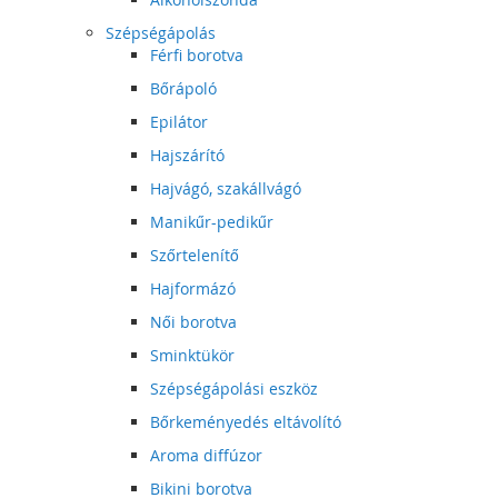
Szépségápolás
Férfi borotva
Bőrápoló
Epilátor
Hajszárító
Hajvágó, szakállvágó
Manikűr-pedikűr
Szőrtelenítő
Hajformázó
Női borotva
Sminktükör
Szépségápolási eszköz
Bőrkeményedés eltávolító
Aroma diffúzor
Bikini borotva