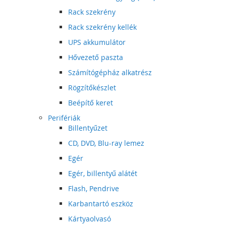
Rack szekrény
Rack szekrény kellék
UPS akkumulátor
Hővezető paszta
Számítógépház alkatrész
Rögzítőkészlet
Beépítő keret
Perifériák
Billentyűzet
CD, DVD, Blu-ray lemez
Egér
Egér, billentyű alátét
Flash, Pendrive
Karbantartó eszköz
Kártyaolvasó