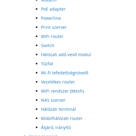
PoE adapter
Powerline
Print szerver
WiFi router
Switch
Hálózati adó-vevő modul
Tűzfal
Wi-Fi lefedettségnövelő
Vezetékes router
WiFi rendszer (Mesh)
NAS szerver
Hálózati terminál
Mobilhálózati router
Átjáró, irányító