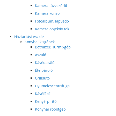
Kamera távvezérlő
Kamera konzol
Fotóalbum, lapvédő
Kamera objektív tok
Háztartási eszköz
Konyhai kisgépek
Botmixer, Turmixgép
Aszaló
Kávédaráló
Ételpároló
Grillsütő
Gyümölcscentrifuga
Kávéfőző
Kenyérpirító
Konyhai robotgép