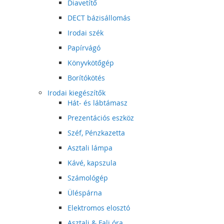
Diavetítő
DECT bázisállomás
Irodai szék
Papírvágó
Könyvkötőgép
Borítókötés
Irodai kiegészítők
Hát- és lábtámasz
Prezentációs eszköz
Széf, Pénzkazetta
Asztali lámpa
Kávé, kapszula
Számológép
Üléspárna
Elektromos elosztó
Asztali & Fali óra