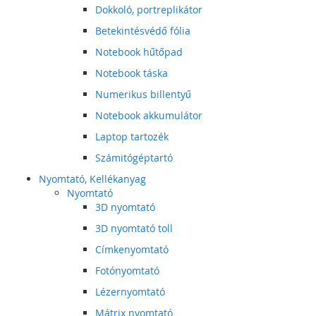
Dokkoló, portreplikátor
Betekintésvédő fólia
Notebook hűtőpad
Notebook táska
Numerikus billentyű
Notebook akkumulátor
Laptop tartozék
Számitógéptartó
Nyomtató, Kellékanyag
Nyomtató
3D nyomtató
3D nyomtató toll
Címkenyomtató
Fotónyomtató
Lézernyomtató
Mátrix nyomtató