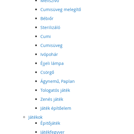
Mellszívó
Cumisüveg melegítő
Bébiőr
Sterilizáló
Cumi
Cumisüveg
Ivópohár
Éjjeli lámpa
Csörgő
Ágynemű, Paplan
Tologatós játék
Zenés játék
Játék építőelem
Játékok
Épitőjáték
Játékfegyver