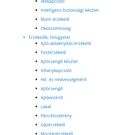
Időkapcsoló
Intelligens biztonsági készlet
Multi érzékelő
Okosszemüveg
Érzékelők, Felügyelet
Ajtó-ablaknyitás érzékelő
Füstérzékelő
Ajtócsengő készlet
Villanykapcsoló
Hő- és nedvességmérő
Ajtócsengő
Ajtóvezérlő
Lakat
Páncélszekrény
Gázérzékelő
Mozgásérzékelő