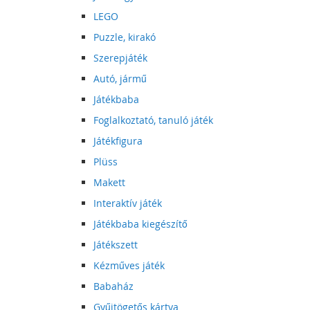
LEGO
Puzzle, kirakó
Szerepjáték
Autó, jármű
Játékbaba
Foglalkoztató, tanuló játék
Játékfigura
Plüss
Makett
Interaktív játék
Játékbaba kiegészítő
Játékszett
Kézműves játék
Babaház
Gyűjtögetős kártya