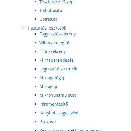
Tésztakészítő gép
Tejhabosító
Gofrisütő
Háztartási eszközök
Fagyasztószekrény
Villanymelegítő
Hűtőszekrény
Klímaberendezés
Légtisztító készülék
Mosogatógép
Mosógép
Mikrohullámú sütő
Páramentesítő
Konyhai szagelszívó
Porszívó
Kézi porszívó, elektromos seprű