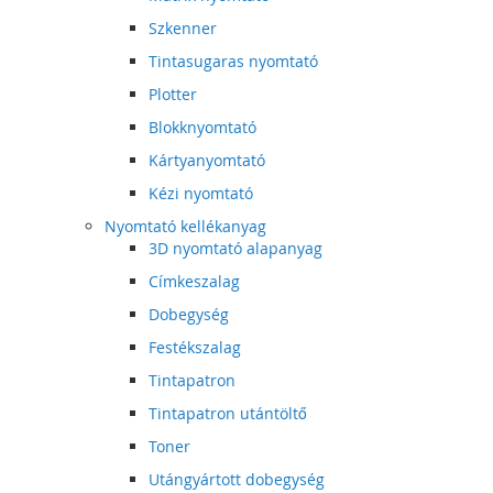
Szkenner
Tintasugaras nyomtató
Plotter
Blokknyomtató
Kártyanyomtató
Kézi nyomtató
Nyomtató kellékanyag
3D nyomtató alapanyag
Címkeszalag
Dobegység
Festékszalag
Tintapatron
Tintapatron utántöltő
Toner
Utángyártott dobegység