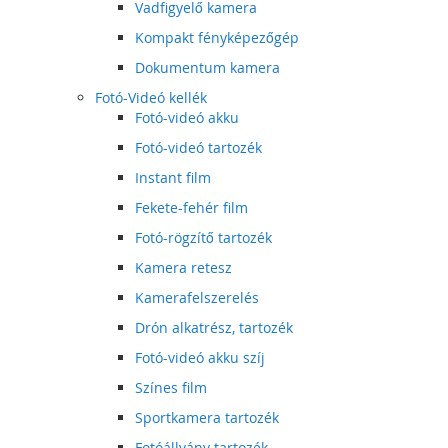
Vadfigyelő kamera
Kompakt fényképezőgép
Dokumentum kamera
Fotó-Videó kellék
Fotó-videó akku
Fotó-videó tartozék
Instant film
Fekete-fehér film
Fotó-rögzítő tartozék
Kamera retesz
Kamerafelszerelés
Drón alkatrész, tartozék
Fotó-videó akku szíj
Színes film
Sportkamera tartozék
Fotóállvány tartozék