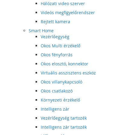
Hálózati video szerver
Videós megfigyelőrendszer
Rejtett kamera
Smart Home
Vezérlőegység
Okos Multi érzékelő
Okos fényforrás
Okos elosztó, konnektor
Virtuális asszisztens eszköz
Okos villanykapcsoló
Okos csatlakozó
Környezeti érzékelő
Intelligens zár
Vezérlőegység tartozék
Intelligens zár tartozék