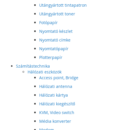
Utángyártott tintapatron
Utángyártott toner
Fotópapír
Nyomtató készlet
Nyomtató címke
Nyomtatópapír
Plotterpapír
Számítástechnika
Hálózati eszközök
Access point, Bridge
Hálózati antenna
Hálózati kártya
Hálózati kiegészítő
KVM, Video switch
Média konverter
Modem