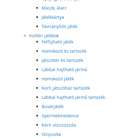
Maszk, álarc
Játékkártya
Távirányítós játék
Kültéri játékok
Felfújható játék
Homokozó és tartozék
Játszótér és tartozék
Lábbal hajtható jármű
Homokozó játék
Kerti játszóház tartozék
Lábbal hajtható jármű tartozék
Búvárjáték
Gyermekmedence
Kerti vízicsúszda
Vízipuska