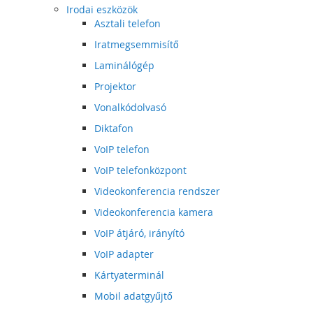
Irodai eszközök
Asztali telefon
Iratmegsemmisítő
Laminálógép
Projektor
Vonalkódolvasó
Diktafon
VoIP telefon
VoIP telefonközpont
Videokonferencia rendszer
Videokonferencia kamera
VoIP átjáró, irányító
VoIP adapter
Kártyaterminál
Mobil adatgyűjtő