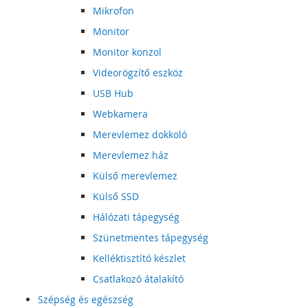
Mikrofon
Monitor
Monitor konzol
Videorögzítő eszköz
USB Hub
Webkamera
Merevlemez dokkoló
Merevlemez ház
Külső merevlemez
Külső SSD
Hálózati tápegység
Szünetmentes tápegység
Kelléktisztító készlet
Csatlakozó átalakító
Szépség és egészség