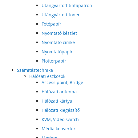
Utángyártott tintapatron
Utángyártott toner
Fotópapír
Nyomtató készlet
Nyomtató címke
Nyomtatópapír
Plotterpapír
Számítástechnika
Hálózati eszközök
Access point, Bridge
Hálózati antenna
Hálózati kártya
Hálózati kiegészítő
KVM, Video switch
Média konverter
Modem