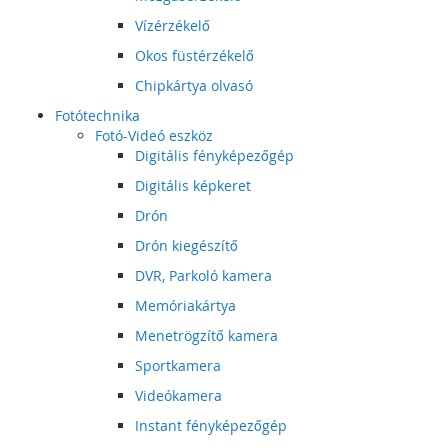
Vízérzékelő
Okos füstérzékelő
Chipkártya olvasó
Fotótechnika
Fotó-Videó eszköz
Digitális fényképezőgép
Digitális képkeret
Drón
Drón kiegészítő
DVR, Parkoló kamera
Memóriakártya
Menetrögzítő kamera
Sportkamera
Videókamera
Instant fényképezőgép