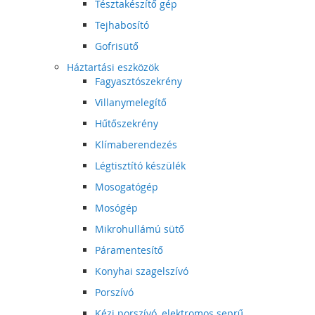
Tésztakészítő gép
Tejhabosító
Gofrisütő
Háztartási eszközök
Fagyasztószekrény
Villanymelegítő
Hűtőszekrény
Klímaberendezés
Légtisztító készülék
Mosogatógép
Mosógép
Mikrohullámú sütő
Páramentesítő
Konyhai szagelszívó
Porszívó
Kézi porszívó, elektromos seprű