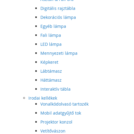
Digitális rajztábla
Dekorációs lámpa
Egyéb lámpa
Fali lámpa
LED lámpa
Mennyezeti lámpa
Képkeret
Lábtámasz
Háttámasz
Interaktív tábla
Irodai kellékek
Vonalkódolvasó tartozék
Mobil adatgyűjtő tok
Projektor konzol
Vetítővászon