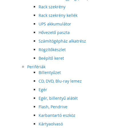
Rack szekrény
Rack szekrény kellék
UPS akkumulátor
Hővezető paszta
Számítógépház alkatrész
Rögzítőkészlet
Beépítő keret
Perifériák
Billentyűzet
CD, DVD, Blu-ray lemez
Egér
Egér, billentyű alátét
Flash, Pendrive
Karbantartó eszköz
Kártyaolvasó