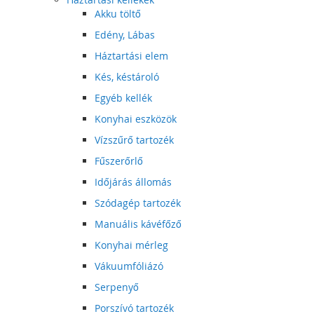
Akku töltő
Edény, Lábas
Háztartási elem
Kés, késtároló
Egyéb kellék
Konyhai eszközök
Vízszűrő tartozék
Fűszerőrlő
Időjárás állomás
Szódagép tartozék
Manuális kávéfőző
Konyhai mérleg
Vákuumfóliázó
Serpenyő
Porszívó tartozék