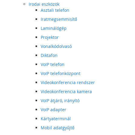
Irodai eszközök
Asztali telefon
Iratmegsemmisítő
Laminálógép
Projektor
Vonalkódolvasó
Diktafon
VoIP telefon
VoIP telefonközpont
Videokonferencia rendszer
Videokonferencia kamera
VoIP átjáró, irányító
VoIP adapter
Kártyaterminál
Mobil adatgyűjtő