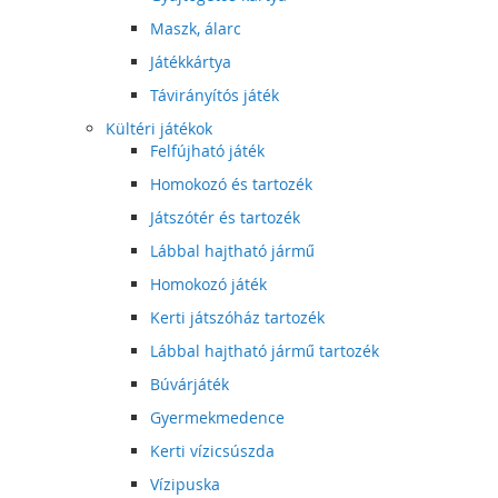
Maszk, álarc
Játékkártya
Távirányítós játék
Kültéri játékok
Felfújható játék
Homokozó és tartozék
Játszótér és tartozék
Lábbal hajtható jármű
Homokozó játék
Kerti játszóház tartozék
Lábbal hajtható jármű tartozék
Búvárjáték
Gyermekmedence
Kerti vízicsúszda
Vízipuska