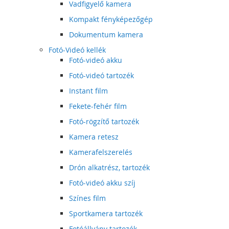
Vadfigyelő kamera
Kompakt fényképezőgép
Dokumentum kamera
Fotó-Videó kellék
Fotó-videó akku
Fotó-videó tartozék
Instant film
Fekete-fehér film
Fotó-rögzítő tartozék
Kamera retesz
Kamerafelszerelés
Drón alkatrész, tartozék
Fotó-videó akku szíj
Színes film
Sportkamera tartozék
Fotóállvány tartozék