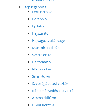
Szépségápolás
Férfi borotva
Bőrápoló
Epilátor
Hajszárító
Hajvágó, szakállvágó
Manikűr-pedikűr
Szőrtelenítő
Hajformázó
Női borotva
Sminktükör
Szépségápolási eszköz
Bőrkeményedés eltávolító
Aroma diffúzor
Bikini borotva