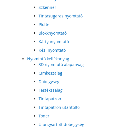
Szkenner
Tintasugaras nyomtató
Plotter
Blokknyomtató
Kártyanyomtató
Kézi nyomtató
Nyomtató kellékanyag
3D nyomtató alapanyag
Címkeszalag
Dobegység
Festékszalag
Tintapatron
Tintapatron utántöltő
Toner
Utángyártott dobegység