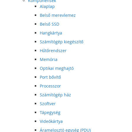
Komponensek
Alaplap
Belső merevlemez
Belső SSD
Hangkártya
Számítógép kiegészítő
Hűtőrendszer
Memória
Optikai meghajtó
Port bővítő
Processzor
Számítógép ház
Szoftver
Tápegység
Videókártya
Áramelosztó egység (PDU)