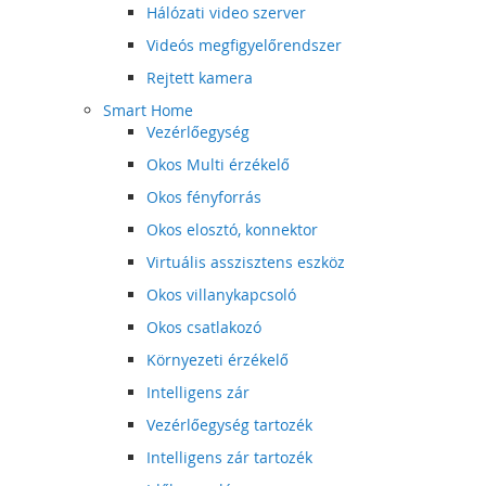
Hálózati video szerver
Videós megfigyelőrendszer
Rejtett kamera
Smart Home
Vezérlőegység
Okos Multi érzékelő
Okos fényforrás
Okos elosztó, konnektor
Virtuális asszisztens eszköz
Okos villanykapcsoló
Okos csatlakozó
Környezeti érzékelő
Intelligens zár
Vezérlőegység tartozék
Intelligens zár tartozék