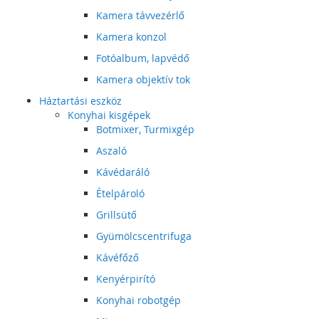
Kamera távvezérlő
Kamera konzol
Fotóalbum, lapvédő
Kamera objektív tok
Háztartási eszköz
Konyhai kisgépek
Botmixer, Turmixgép
Aszaló
Kávédaráló
Ételpároló
Grillsütő
Gyümölcscentrifuga
Kávéfőző
Kenyérpirító
Konyhai robotgép