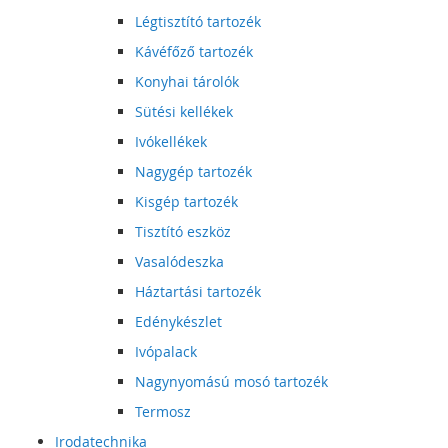
Légtisztító tartozék
Kávéfőző tartozék
Konyhai tárolók
Sütési kellékek
Ivókellékek
Nagygép tartozék
Kisgép tartozék
Tisztító eszköz
Vasalódeszka
Háztartási tartozék
Edénykészlet
Ivópalack
Nagynyomású mosó tartozék
Termosz
Irodatechnika