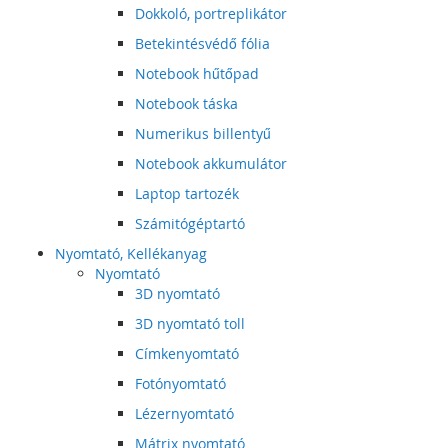
Dokkoló, portreplikátor
Betekintésvédő fólia
Notebook hűtőpad
Notebook táska
Numerikus billentyű
Notebook akkumulátor
Laptop tartozék
Számitógéptartó
Nyomtató, Kellékanyag
Nyomtató
3D nyomtató
3D nyomtató toll
Címkenyomtató
Fotónyomtató
Lézernyomtató
Mátrix nyomtató