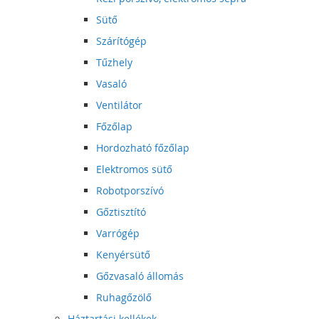
Sütő
Szárítógép
Tűzhely
Vasaló
Ventilátor
Főzőlap
Hordozható főzőlap
Elektromos sütő
Robotporszívó
Gőztisztító
Varrógép
Kenyérsütő
Gőzvasaló állomás
Ruhagőzölő
Háztartási kellékek