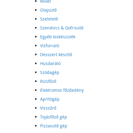
Mixer
Olajsütő
Szeletelő
Szendvics & Gofrisütő
Egyéb kiskészülék
Vízforraló
Desszert készítő
Húsdaráló
Szódagép
Rizsfőző
Elektromos főzőedény
Aprítógép
Vízszűrő
Tojásfőző gép
Pizzasütő gép