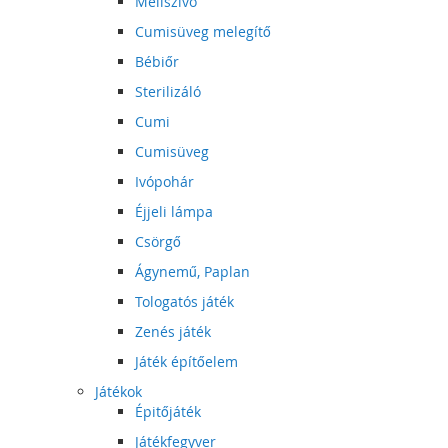
Mellszívó
Cumisüveg melegítő
Bébiőr
Sterilizáló
Cumi
Cumisüveg
Ivópohár
Éjjeli lámpa
Csörgő
Ágynemű, Paplan
Tologatós játék
Zenés játék
Játék építőelem
Játékok
Épitőjáték
Játékfegyver