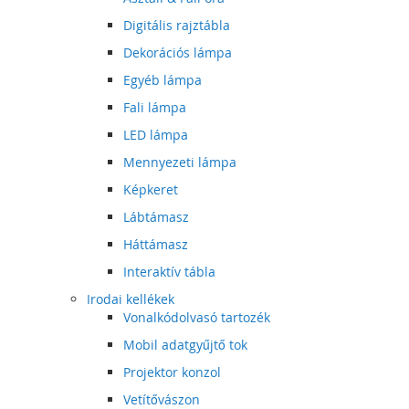
Digitális rajztábla
Dekorációs lámpa
Egyéb lámpa
Fali lámpa
LED lámpa
Mennyezeti lámpa
Képkeret
Lábtámasz
Háttámasz
Interaktív tábla
Irodai kellékek
Vonalkódolvasó tartozék
Mobil adatgyűjtő tok
Projektor konzol
Vetítővászon