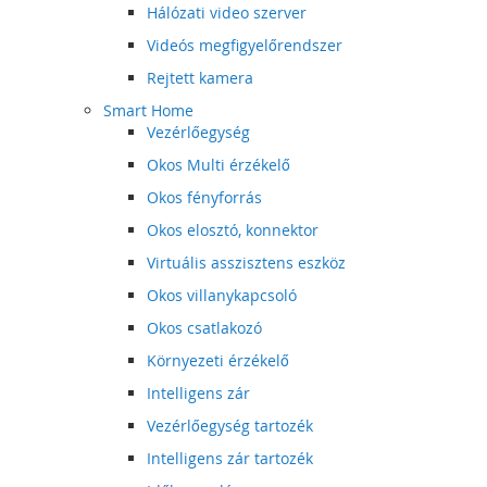
Hálózati video szerver
Videós megfigyelőrendszer
Rejtett kamera
Smart Home
Vezérlőegység
Okos Multi érzékelő
Okos fényforrás
Okos elosztó, konnektor
Virtuális asszisztens eszköz
Okos villanykapcsoló
Okos csatlakozó
Környezeti érzékelő
Intelligens zár
Vezérlőegység tartozék
Intelligens zár tartozék