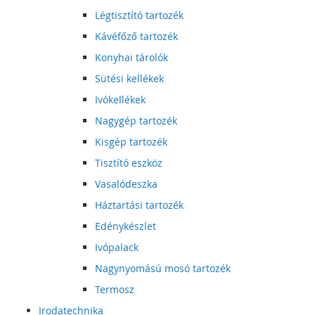
Légtisztító tartozék
Kávéfőző tartozék
Konyhai tárolók
Sütési kellékek
Ivókellékek
Nagygép tartozék
Kisgép tartozék
Tisztító eszköz
Vasalódeszka
Háztartási tartozék
Edénykészlet
Ivópalack
Nagynyomású mosó tartozék
Termosz
Irodatechnika