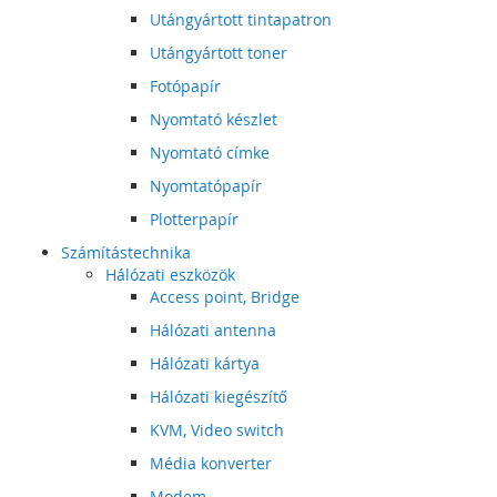
Utángyártott tintapatron
Utángyártott toner
Fotópapír
Nyomtató készlet
Nyomtató címke
Nyomtatópapír
Plotterpapír
Számítástechnika
Hálózati eszközök
Access point, Bridge
Hálózati antenna
Hálózati kártya
Hálózati kiegészítő
KVM, Video switch
Média konverter
Modem