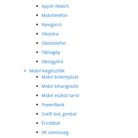
Apple iWatch
Mobiltelefon
Navigáció
Okosóra
Okostelefon
Táblagép
Okosgyűrű
Mobil kiegészítők
Mobil billentyűzet
Mobil kihangosító
Mobil eszköz tartó
PowerBank
Szelfi bot, gimbal
Érintőtoll
VR szemüveg