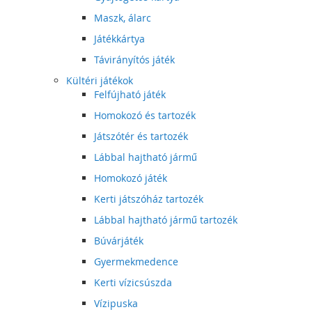
Maszk, álarc
Játékkártya
Távirányítós játék
Kültéri játékok
Felfújható játék
Homokozó és tartozék
Játszótér és tartozék
Lábbal hajtható jármű
Homokozó játék
Kerti játszóház tartozék
Lábbal hajtható jármű tartozék
Búvárjáték
Gyermekmedence
Kerti vízicsúszda
Vízipuska