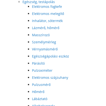
Egészség, testápolás
Elektromos fogkefe
Elektromos melegítő
Inhalátor, sótermék
Lázmérő, hőmérő
Masszírozó
Személymérleg
Vérnyomásmérő
Egészségápolási eszköz
Párásító
Pulzoximéter
Elektromos szájzuhany
Pulzusmérő
Hőmérő
Lábáztató
Alkoholszonda