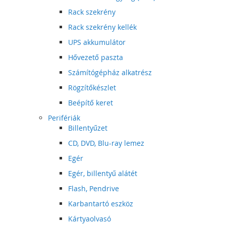
Rack szekrény
Rack szekrény kellék
UPS akkumulátor
Hővezető paszta
Számítógépház alkatrész
Rögzítőkészlet
Beépítő keret
Perifériák
Billentyűzet
CD, DVD, Blu-ray lemez
Egér
Egér, billentyű alátét
Flash, Pendrive
Karbantartó eszköz
Kártyaolvasó