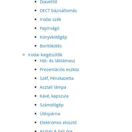
Diavetítő
DECT bázisállomás
Irodai szék
Papírvágó
Könyvkötőgép
Borítókötés
Irodai kiegészítők
Hát- és lábtámasz
Prezentációs eszköz
Széf, Pénzkazetta
Asztali lámpa
Kávé, kapszula
Számológép
Üléspárna
Elektromos elosztó
Asztali & Fali óra