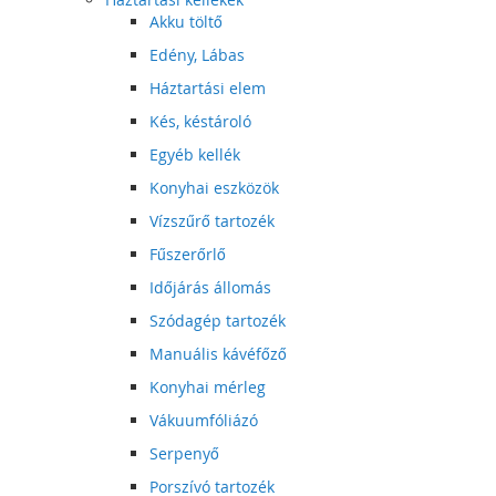
Akku töltő
Edény, Lábas
Háztartási elem
Kés, késtároló
Egyéb kellék
Konyhai eszközök
Vízszűrő tartozék
Fűszerőrlő
Időjárás állomás
Szódagép tartozék
Manuális kávéfőző
Konyhai mérleg
Vákuumfóliázó
Serpenyő
Porszívó tartozék