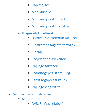
Hajkefe, fésű
Manikűr olló
Manikűr, pedikűr szett
Manikűr, pedikűr eszköz
Kiegészítők, kellékek
Borotva, Szőrtelenítő tartozék
Elektromos fogkefe tartozék
Illóolaj
Szépségápolási kellék
Hajvágó tartozék
Számítógépes szemüveg
Egészségápolási kellék
Hajvágó kiegészítő
Szórakoztató elektronika
Multimédia
DVD, BluRay lejátszó