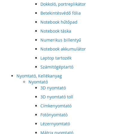
Dokkoló, portreplikátor
Betekintésvédő fólia
Notebook hűtőpad
Notebook táska
Numerikus billentyű
Notebook akkumulátor
Laptop tartozék
Számitógéptartó
Nyomtató, Kellékanyag
Nyomtató
3D nyomtató
3D nyomtató toll
Címkenyomtató
Fotónyomtató
Lézernyomtató
Mátrix nyomtató