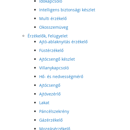
Időkapcsoló
Intelligens biztonsági készlet
Multi érzékelő
Okosszemüveg
Érzékelők, Felügyelet
Ajtó-ablaknyitás érzékelő
Füstérzékelő
Ajtócsengő készlet
Villanykapcsoló
Hő- és nedvességmérő
Ajtócsengő
Ajtóvezérlő
Lakat
Páncélszekrény
Gázérzékelő
Mozgásérzékelő