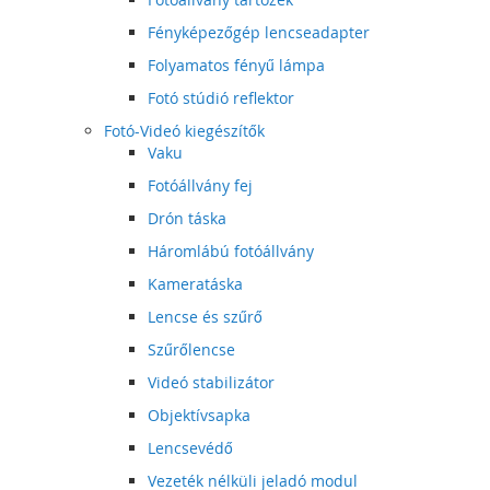
Fényképezőgép lencseadapter
Folyamatos fényű lámpa
Fotó stúdió reflektor
Fotó-Videó kiegészítők
Vaku
Fotóállvány fej
Drón táska
Háromlábú fotóállvány
Kameratáska
Lencse és szűrő
Szűrőlencse
Videó stabilizátor
Objektívsapka
Lencsevédő
Vezeték nélküli jeladó modul