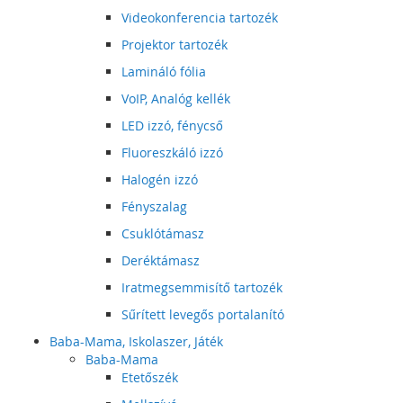
Videokonferencia tartozék
Projektor tartozék
Lamináló fólia
VoIP, Analóg kellék
LED izzó, fénycső
Fluoreszkáló izzó
Halogén izzó
Fényszalag
Csuklótámasz
Deréktámasz
Iratmegsemmisítő tartozék
Sűrített levegős portalanító
Baba-Mama, Iskolaszer, Játék
Baba-Mama
Etetőszék