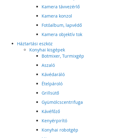
Kamera távvezérlő
Kamera konzol
Fotóalbum, lapvédő
Kamera objektív tok
Háztartási eszköz
Konyhai kisgépek
Botmixer, Turmixgép
Aszaló
Kávédaráló
Ételpároló
Grillsütő
Gyümölcscentrifuga
Kávéfőző
Kenyérpirító
Konyhai robotgép