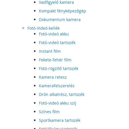
Vadfigyelő kamera
Kompakt fényképezőgép
Dokumentum kamera
Fotó-Videó kellék
Fotó-videó akku
Fotó-videó tartozék
Instant film
Fekete-fehér film
Fotó-rögzítő tartozék
Kamera retesz
Kamerafelszerelés
Drón alkatrész, tartozék
Fotó-videó akku szíj
Színes film
Sportkamera tartozék
Fotóállvány tartozék