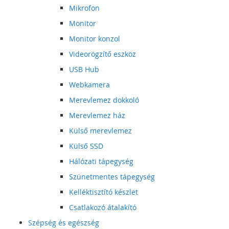
Mikrofon
Monitor
Monitor konzol
Videorögzítő eszköz
USB Hub
Webkamera
Merevlemez dokkoló
Merevlemez ház
Külső merevlemez
Külső SSD
Hálózati tápegység
Szünetmentes tápegység
Kelléktisztító készlet
Csatlakozó átalakító
Szépség és egészség