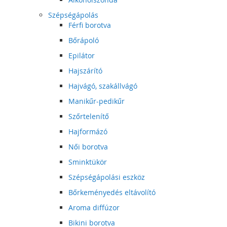
Szépségápolás
Férfi borotva
Bőrápoló
Epilátor
Hajszárító
Hajvágó, szakállvágó
Manikűr-pedikűr
Szőrtelenítő
Hajformázó
Női borotva
Sminktükör
Szépségápolási eszköz
Bőrkeményedés eltávolító
Aroma diffúzor
Bikini borotva