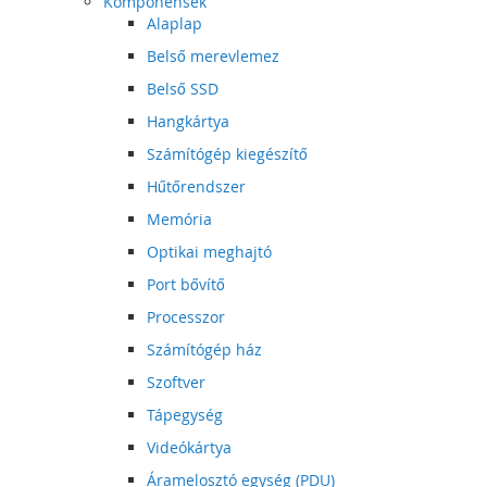
Komponensek
Alaplap
Belső merevlemez
Belső SSD
Hangkártya
Számítógép kiegészítő
Hűtőrendszer
Memória
Optikai meghajtó
Port bővítő
Processzor
Számítógép ház
Szoftver
Tápegység
Videókártya
Áramelosztó egység (PDU)