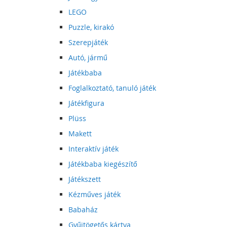
LEGO
Puzzle, kirakó
Szerepjáték
Autó, jármű
Játékbaba
Foglalkoztató, tanuló játék
Játékfigura
Plüss
Makett
Interaktív játék
Játékbaba kiegészítő
Játékszett
Kézműves játék
Babaház
Gyűjtögetős kártya