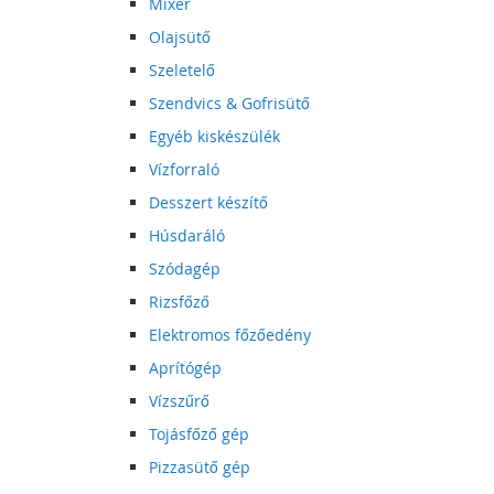
Mixer
Olajsütő
Szeletelő
Szendvics & Gofrisütő
Egyéb kiskészülék
Vízforraló
Desszert készítő
Húsdaráló
Szódagép
Rizsfőző
Elektromos főzőedény
Aprítógép
Vízszűrő
Tojásfőző gép
Pizzasütő gép