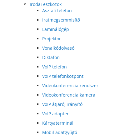
Irodai eszközök
Asztali telefon
Iratmegsemmisítő
Laminálógép
Projektor
Vonalkódolvasó
Diktafon
VoIP telefon
VoIP telefonközpont
Videokonferencia rendszer
Videokonferencia kamera
VoIP átjáró, irányító
VoIP adapter
Kártyaterminál
Mobil adatgyűjtő