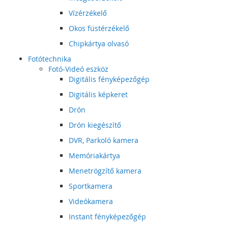
Vízérzékelő
Okos füstérzékelő
Chipkártya olvasó
Fotótechnika
Fotó-Videó eszköz
Digitális fényképezőgép
Digitális képkeret
Drón
Drón kiegészítő
DVR, Parkoló kamera
Memóriakártya
Menetrögzítő kamera
Sportkamera
Videókamera
Instant fényképezőgép