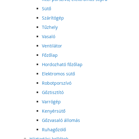
Sütő
Szárítógép
Tűzhely
Vasaló
Ventilátor
Főzőlap
Hordozható főzőlap
Elektromos sütő
Robotporszívó
Gőztisztító
Varrógép
Kenyérsütő
Gőzvasaló állomás
Ruhagőzölő
Háztartási kellékek