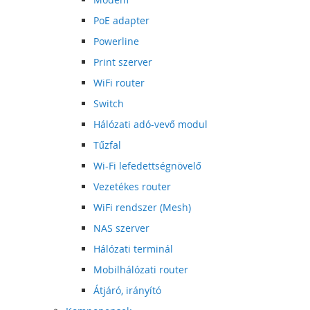
PoE adapter
Powerline
Print szerver
WiFi router
Switch
Hálózati adó-vevő modul
Tűzfal
Wi-Fi lefedettségnövelő
Vezetékes router
WiFi rendszer (Mesh)
NAS szerver
Hálózati terminál
Mobilhálózati router
Átjáró, irányító