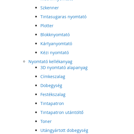
Szkenner
Tintasugaras nyomtató
Plotter
Blokknyomtató
Kártyanyomtató
Kézi nyomtató
Nyomtató kellékanyag
3D nyomtató alapanyag
Címkeszalag
Dobegység
Festékszalag
Tintapatron
Tintapatron utántöltő
Toner
Utángyártott dobegység