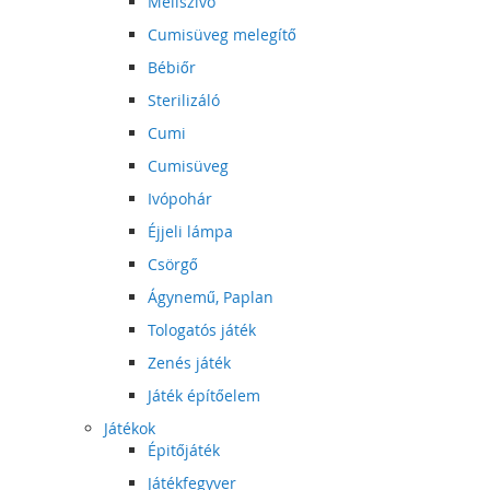
Mellszívó
Cumisüveg melegítő
Bébiőr
Sterilizáló
Cumi
Cumisüveg
Ivópohár
Éjjeli lámpa
Csörgő
Ágynemű, Paplan
Tologatós játék
Zenés játék
Játék építőelem
Játékok
Épitőjáték
Játékfegyver