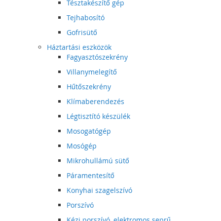
Tésztakészítő gép
Tejhabosító
Gofrisütő
Háztartási eszközök
Fagyasztószekrény
Villanymelegítő
Hűtőszekrény
Klímaberendezés
Légtisztító készülék
Mosogatógép
Mosógép
Mikrohullámú sütő
Páramentesítő
Konyhai szagelszívó
Porszívó
Kézi porszívó, elektromos seprű