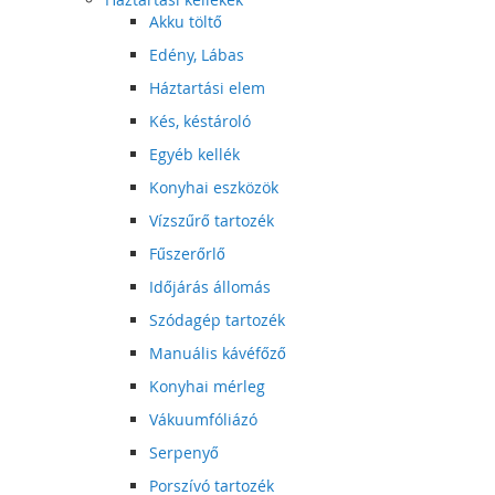
Akku töltő
Edény, Lábas
Háztartási elem
Kés, késtároló
Egyéb kellék
Konyhai eszközök
Vízszűrő tartozék
Fűszerőrlő
Időjárás állomás
Szódagép tartozék
Manuális kávéfőző
Konyhai mérleg
Vákuumfóliázó
Serpenyő
Porszívó tartozék