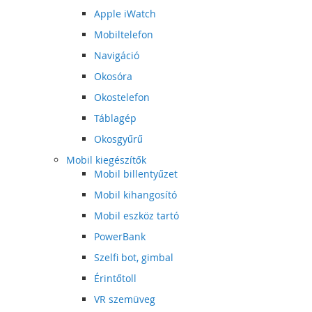
Apple iWatch
Mobiltelefon
Navigáció
Okosóra
Okostelefon
Táblagép
Okosgyűrű
Mobil kiegészítők
Mobil billentyűzet
Mobil kihangosító
Mobil eszköz tartó
PowerBank
Szelfi bot, gimbal
Érintőtoll
VR szemüveg