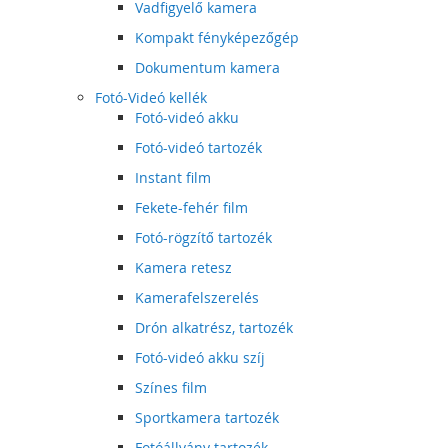
Vadfigyelő kamera
Kompakt fényképezőgép
Dokumentum kamera
Fotó-Videó kellék
Fotó-videó akku
Fotó-videó tartozék
Instant film
Fekete-fehér film
Fotó-rögzítő tartozék
Kamera retesz
Kamerafelszerelés
Drón alkatrész, tartozék
Fotó-videó akku szíj
Színes film
Sportkamera tartozék
Fotóállvány tartozék