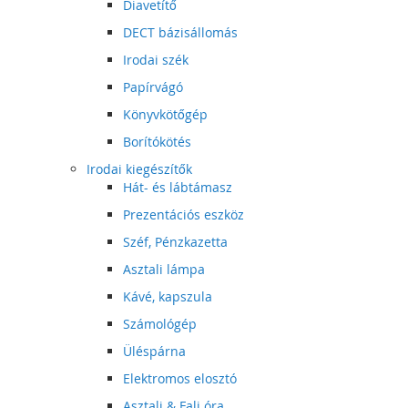
Diavetítő
DECT bázisállomás
Irodai szék
Papírvágó
Könyvkötőgép
Borítókötés
Irodai kiegészítők
Hát- és lábtámasz
Prezentációs eszköz
Széf, Pénzkazetta
Asztali lámpa
Kávé, kapszula
Számológép
Üléspárna
Elektromos elosztó
Asztali & Fali óra