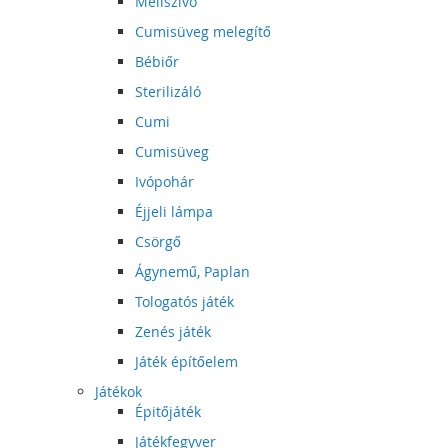
Mellszívó
Cumisüveg melegítő
Bébiőr
Sterilizáló
Cumi
Cumisüveg
Ivópohár
Éjjeli lámpa
Csörgő
Ágynemű, Paplan
Tologatós játék
Zenés játék
Játék építőelem
Játékok
Épitőjáték
Játékfegyver