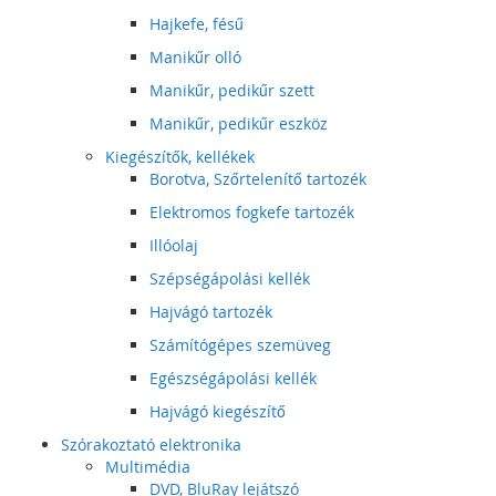
Hajkefe, fésű
Manikűr olló
Manikűr, pedikűr szett
Manikűr, pedikűr eszköz
Kiegészítők, kellékek
Borotva, Szőrtelenítő tartozék
Elektromos fogkefe tartozék
Illóolaj
Szépségápolási kellék
Hajvágó tartozék
Számítógépes szemüveg
Egészségápolási kellék
Hajvágó kiegészítő
Szórakoztató elektronika
Multimédia
DVD, BluRay lejátszó