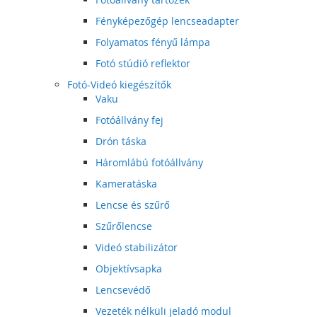
Fényképezőgép lencseadapter
Folyamatos fényű lámpa
Fotó stúdió reflektor
Fotó-Videó kiegészítők
Vaku
Fotóállvány fej
Drón táska
Háromlábú fotóállvány
Kameratáska
Lencse és szűrő
Szűrőlencse
Videó stabilizátor
Objektívsapka
Lencsevédő
Vezeték nélküli jeladó modul