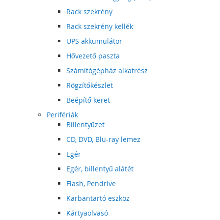
Rack szekrény
Rack szekrény kellék
UPS akkumulátor
Hővezető paszta
Számítógépház alkatrész
Rögzítőkészlet
Beépítő keret
Perifériák
Billentyűzet
CD, DVD, Blu-ray lemez
Egér
Egér, billentyű alátét
Flash, Pendrive
Karbantartó eszköz
Kártyaolvasó