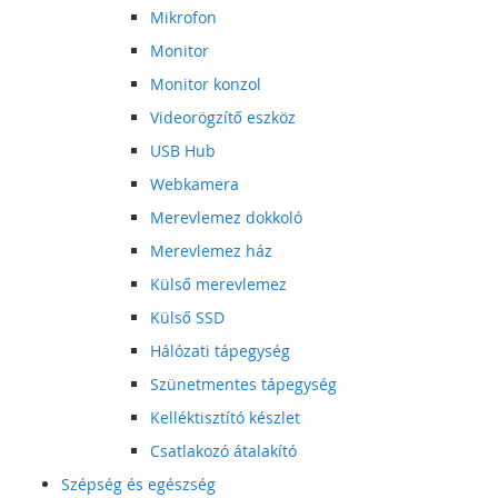
Mikrofon
Monitor
Monitor konzol
Videorögzítő eszköz
USB Hub
Webkamera
Merevlemez dokkoló
Merevlemez ház
Külső merevlemez
Külső SSD
Hálózati tápegység
Szünetmentes tápegység
Kelléktisztító készlet
Csatlakozó átalakító
Szépség és egészség