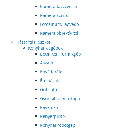
Kamera távvezérlő
Kamera konzol
Fotóalbum, lapvédő
Kamera objektív tok
Háztartási eszköz
Konyhai kisgépek
Botmixer, Turmixgép
Aszaló
Kávédaráló
Ételpároló
Grillsütő
Gyümölcscentrifuga
Kávéfőző
Kenyérpirító
Konyhai robotgép