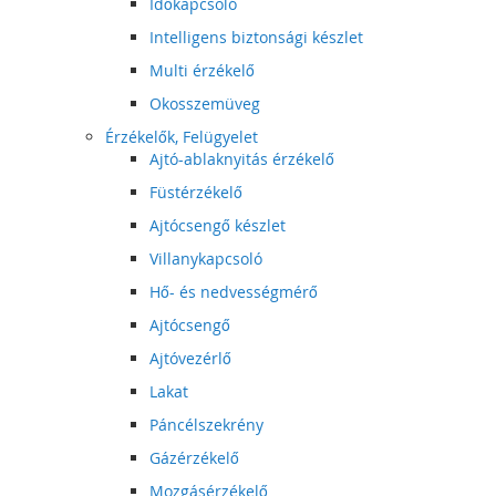
Időkapcsoló
Intelligens biztonsági készlet
Multi érzékelő
Okosszemüveg
Érzékelők, Felügyelet
Ajtó-ablaknyitás érzékelő
Füstérzékelő
Ajtócsengő készlet
Villanykapcsoló
Hő- és nedvességmérő
Ajtócsengő
Ajtóvezérlő
Lakat
Páncélszekrény
Gázérzékelő
Mozgásérzékelő