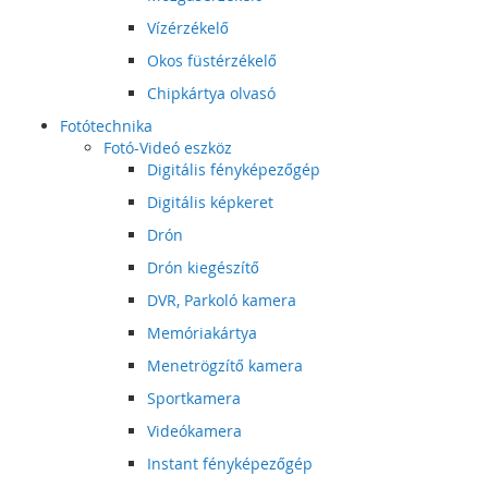
Vízérzékelő
Okos füstérzékelő
Chipkártya olvasó
Fotótechnika
Fotó-Videó eszköz
Digitális fényképezőgép
Digitális képkeret
Drón
Drón kiegészítő
DVR, Parkoló kamera
Memóriakártya
Menetrögzítő kamera
Sportkamera
Videókamera
Instant fényképezőgép