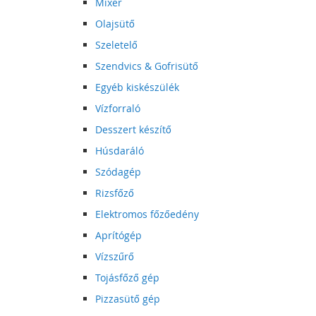
Mixer
Olajsütő
Szeletelő
Szendvics & Gofrisütő
Egyéb kiskészülék
Vízforraló
Desszert készítő
Húsdaráló
Szódagép
Rizsfőző
Elektromos főzőedény
Aprítógép
Vízszűrő
Tojásfőző gép
Pizzasütő gép