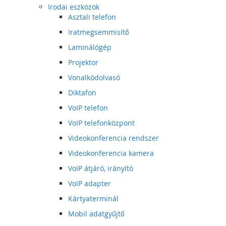
Irodai eszközök
Asztali telefon
Iratmegsemmisítő
Laminálógép
Projektor
Vonalkódolvasó
Diktafon
VoIP telefon
VoIP telefonközpont
Videokonferencia rendszer
Videokonferencia kamera
VoIP átjáró, irányító
VoIP adapter
Kártyaterminál
Mobil adatgyűjtő