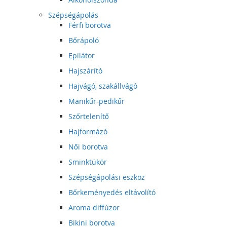
Szépségápolás
Férfi borotva
Bőrápoló
Epilátor
Hajszárító
Hajvágó, szakállvágó
Manikűr-pedikűr
Szőrtelenítő
Hajformázó
Női borotva
Sminktükör
Szépségápolási eszköz
Bőrkeményedés eltávolító
Aroma diffúzor
Bikini borotva