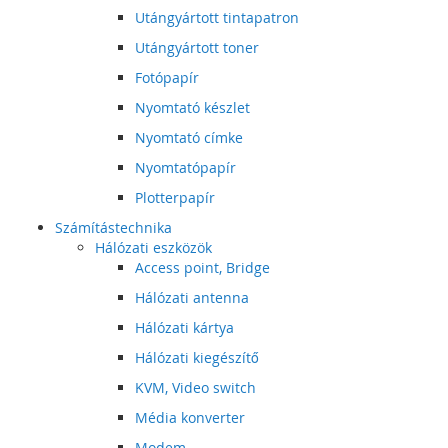
Utángyártott tintapatron
Utángyártott toner
Fotópapír
Nyomtató készlet
Nyomtató címke
Nyomtatópapír
Plotterpapír
Számítástechnika
Hálózati eszközök
Access point, Bridge
Hálózati antenna
Hálózati kártya
Hálózati kiegészítő
KVM, Video switch
Média konverter
Modem