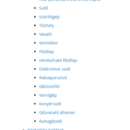
Sütő
Szárítógép
Tűzhely
Vasaló
Ventilátor
Főzőlap
Hordozható főzőlap
Elektromos sütő
Robotporszívó
Gőztisztító
Varrógép
Kenyérsütő
Gőzvasaló állomás
Ruhagőzölő
Háztartási kellékek