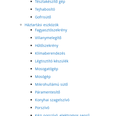
Tésztakészítő gép
Tejhabosító
Gofrisütő
Háztartási eszközök
Fagyasztószekrény
Villanymelegítő
Hűtőszekrény
Klímaberendezés
Légtisztító készülék
Mosogatógép
Mosógép
Mikrohullámú sütő
Páramentesítő
Konyhai szagelszívó
Porszívó
Kézi porszívó, elektromos seprű