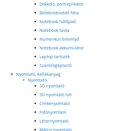
Dokkoló, portreplikátor
Betekintésvédő fólia
Notebook hűtőpad
Notebook táska
Numerikus billentyű
Notebook akkumulátor
Laptop tartozék
Számitógéptartó
Nyomtató, Kellékanyag
Nyomtató
3D nyomtató
3D nyomtató toll
Címkenyomtató
Fotónyomtató
Lézernyomtató
Mátrix nyomtató