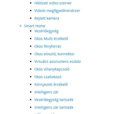
Hálózati video szerver
Videós megfigyelőrendszer
Rejtett kamera
Smart Home
Vezérlőegység
Okos Multi érzékelő
Okos fényforrás
Okos elosztó, konnektor
Virtuális asszisztens eszköz
Okos villanykapcsoló
Okos csatlakozó
Környezeti érzékelő
Intelligens zár
Vezérlőegység tartozék
Intelligens zár tartozék