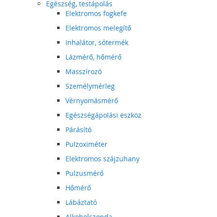
Egészség, testápolás
Elektromos fogkefe
Elektromos melegítő
Inhalátor, sótermék
Lázmérő, hőmérő
Masszírozó
Személymérleg
Vérnyomásmérő
Egészségápolási eszköz
Párásító
Pulzoximéter
Elektromos szájzuhany
Pulzusmérő
Hőmérő
Lábáztató
Alkoholszonda