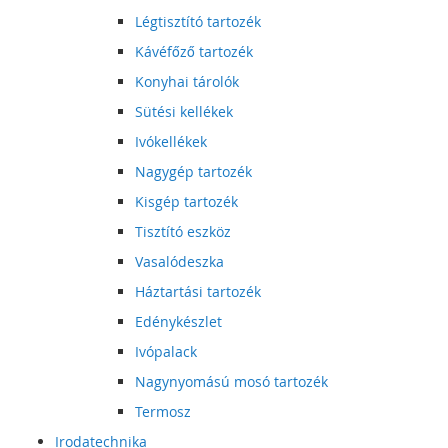
Légtisztító tartozék
Kávéfőző tartozék
Konyhai tárolók
Sütési kellékek
Ivókellékek
Nagygép tartozék
Kisgép tartozék
Tisztító eszköz
Vasalódeszka
Háztartási tartozék
Edénykészlet
Ivópalack
Nagynyomású mosó tartozék
Termosz
Irodatechnika