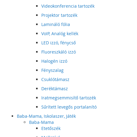
Videokonferencia tartozék
Projektor tartozék
Lamináló fólia
VoIP, Analóg kellék
LED izzó, fénycső
Fluoreszkáló izzó
Halogén izzó
Fényszalag
Csuklótámasz
Deréktámasz
Iratmegsemmisítő tartozék
Sűrített levegős portalanító
Baba-Mama, Iskolaszer, Játék
Baba-Mama
Etetőszék