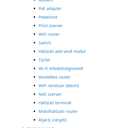
PoE adapter
Powerline
Print szerver
WiFi router
Switch
Hálózati adó-vevő modul
Tűzfal
Wi-Fi lefedettségnövelő
Vezetékes router
WiFi rendszer (Mesh)
NAS szerver
Hálózati terminál
Mobilhálózati router
Átjáró, irányító