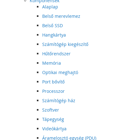
Komponensek
Alaplap
Belső merevlemez
Belső SSD
Hangkártya
Számítógép kiegészítő
Hűtőrendszer
Memória
Optikai meghajtó
Port bővítő
Processzor
Számítógép ház
Szoftver
Tápegység
Videókártya
Áramelosztó egység (PDU)