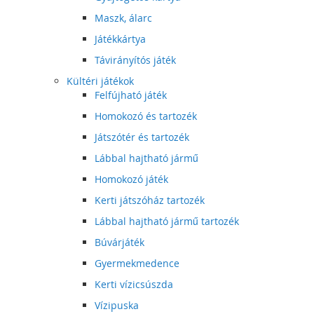
Maszk, álarc
Játékkártya
Távirányítós játék
Kültéri játékok
Felfújható játék
Homokozó és tartozék
Játszótér és tartozék
Lábbal hajtható jármű
Homokozó játék
Kerti játszóház tartozék
Lábbal hajtható jármű tartozék
Búvárjáték
Gyermekmedence
Kerti vízicsúszda
Vízipuska