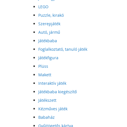
LEGO
Puzzle, kirakó
Szerepjáték
Autó, jármű
Játékbaba
Foglalkoztató, tanuló játék
Játékfigura
Plüss
Makett
Interaktív játék
Játékbaba kiegészítő
Játékszett
Kézműves játék
Babaház
Gyűjtögetős kártya