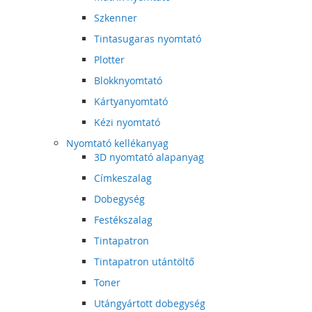
Szkenner
Tintasugaras nyomtató
Plotter
Blokknyomtató
Kártyanyomtató
Kézi nyomtató
Nyomtató kellékanyag
3D nyomtató alapanyag
Címkeszalag
Dobegység
Festékszalag
Tintapatron
Tintapatron utántöltő
Toner
Utángyártott dobegység