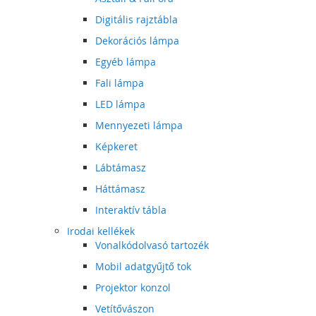
Digitális rajztábla
Dekorációs lámpa
Egyéb lámpa
Fali lámpa
LED lámpa
Mennyezeti lámpa
Képkeret
Lábtámasz
Háttámasz
Interaktív tábla
Irodai kellékek
Vonalkódolvasó tartozék
Mobil adatgyűjtő tok
Projektor konzol
Vetítővászon