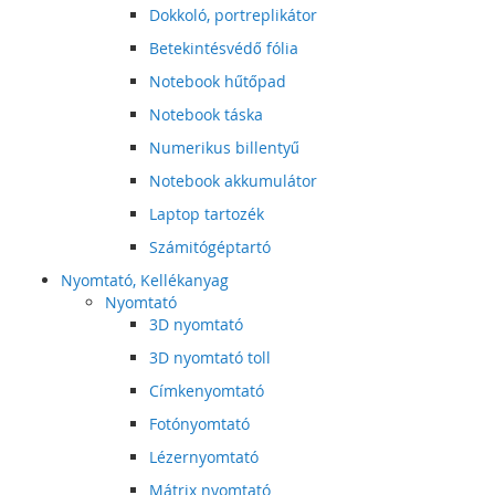
Dokkoló, portreplikátor
Betekintésvédő fólia
Notebook hűtőpad
Notebook táska
Numerikus billentyű
Notebook akkumulátor
Laptop tartozék
Számitógéptartó
Nyomtató, Kellékanyag
Nyomtató
3D nyomtató
3D nyomtató toll
Címkenyomtató
Fotónyomtató
Lézernyomtató
Mátrix nyomtató