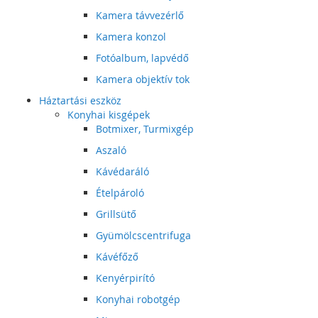
Kamera távvezérlő
Kamera konzol
Fotóalbum, lapvédő
Kamera objektív tok
Háztartási eszköz
Konyhai kisgépek
Botmixer, Turmixgép
Aszaló
Kávédaráló
Ételpároló
Grillsütő
Gyümölcscentrifuga
Kávéfőző
Kenyérpirító
Konyhai robotgép