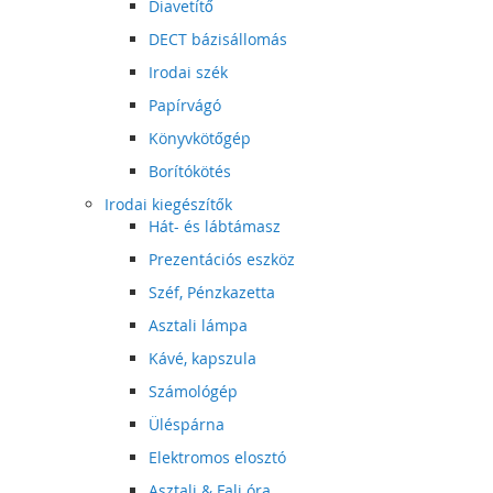
Diavetítő
DECT bázisállomás
Irodai szék
Papírvágó
Könyvkötőgép
Borítókötés
Irodai kiegészítők
Hát- és lábtámasz
Prezentációs eszköz
Széf, Pénzkazetta
Asztali lámpa
Kávé, kapszula
Számológép
Üléspárna
Elektromos elosztó
Asztali & Fali óra