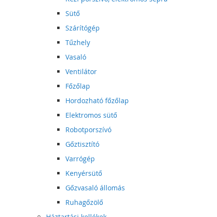
Sütő
Szárítógép
Tűzhely
Vasaló
Ventilátor
Főzőlap
Hordozható főzőlap
Elektromos sütő
Robotporszívó
Gőztisztító
Varrógép
Kenyérsütő
Gőzvasaló állomás
Ruhagőzölő
Háztartási kellékek