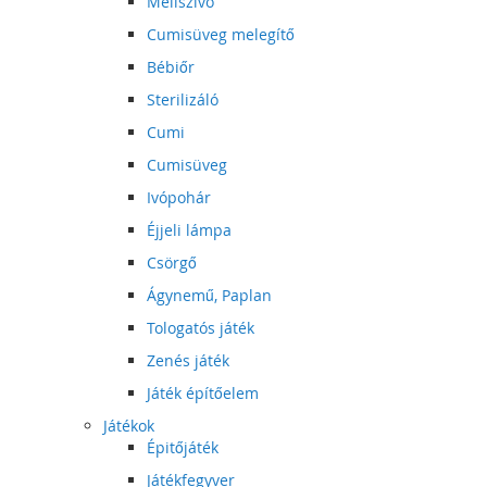
Mellszívó
Cumisüveg melegítő
Bébiőr
Sterilizáló
Cumi
Cumisüveg
Ivópohár
Éjjeli lámpa
Csörgő
Ágynemű, Paplan
Tologatós játék
Zenés játék
Játék építőelem
Játékok
Épitőjáték
Játékfegyver