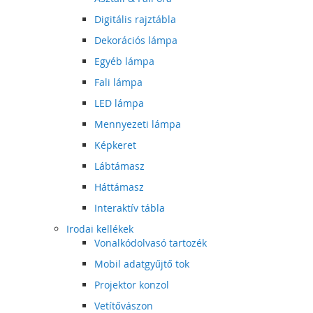
Digitális rajztábla
Dekorációs lámpa
Egyéb lámpa
Fali lámpa
LED lámpa
Mennyezeti lámpa
Képkeret
Lábtámasz
Háttámasz
Interaktív tábla
Irodai kellékek
Vonalkódolvasó tartozék
Mobil adatgyűjtő tok
Projektor konzol
Vetítővászon