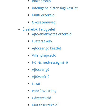
Időkapcsoló
Intelligens biztonsági készlet
Multi érzékelő
Okosszemüveg
Érzékelők, Felügyelet
Ajtó-ablaknyitás érzékelő
Füstérzékelő
Ajtócsengő készlet
Villanykapcsoló
Hő- és nedvességmérő
Ajtócsengő
Ajtóvezérlő
Lakat
Páncélszekrény
Gázérzékelő
Mozgásérzékelő