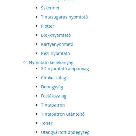
Szkenner
Tintasugaras nyomtató
Plotter
Blokknyomtató
Kártyanyomtató
Kézi nyomtató
Nyomtató kellékanyag
3D nyomtató alapanyag
Címkeszalag
Dobegység
Festékszalag
Tintapatron
Tintapatron utántöltő
Toner
Utángyártott dobegység