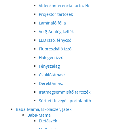
Videokonferencia tartozék
Projektor tartozék
Lamináló fólia
VoIP, Analóg kellék
LED izzó, fénycső
Fluoreszkáló izzó
Halogén izzó
Fényszalag
Csuklótámasz
Deréktámasz
Iratmegsemmisítő tartozék
Sűrített levegős portalanító
Baba-Mama, Iskolaszer, Játék
Baba-Mama
Etetőszék