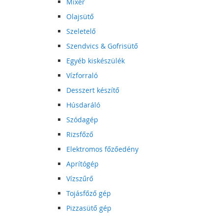
Mixer
Olajsütő
Szeletelő
Szendvics & Gofrisütő
Egyéb kiskészülék
Vízforraló
Desszert készítő
Húsdaráló
Szódagép
Rizsfőző
Elektromos főzőedény
Aprítógép
Vízszűrő
Tojásfőző gép
Pizzasütő gép