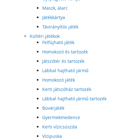
Maszk, álarc
Játékkártya
Távirányítós játék
Kültéri játékok
Felfújható játék
Homokozó és tartozék
Játszótér és tartozék
Lábbal hajtható jármű
Homokozó játék
Kerti játszóház tartozék
Lábbal hajtható jármű tartozék
Búvárjáték
Gyermekmedence
Kerti vízicsúszda
Vízipuska