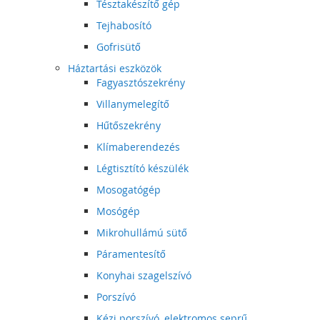
Tésztakészítő gép
Tejhabosító
Gofrisütő
Háztartási eszközök
Fagyasztószekrény
Villanymelegítő
Hűtőszekrény
Klímaberendezés
Légtisztító készülék
Mosogatógép
Mosógép
Mikrohullámú sütő
Páramentesítő
Konyhai szagelszívó
Porszívó
Kézi porszívó, elektromos seprű