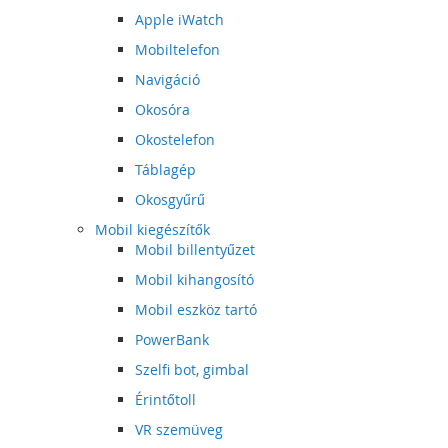
Apple iWatch
Mobiltelefon
Navigáció
Okosóra
Okostelefon
Táblagép
Okosgyűrű
Mobil kiegészítők
Mobil billentyűzet
Mobil kihangosító
Mobil eszköz tartó
PowerBank
Szelfi bot, gimbal
Érintőtoll
VR szemüveg