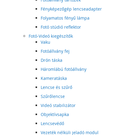
Fényképezőgép lencseadapter
Folyamatos fényű lámpa
Fotó stúdió reflektor
Fotó-Videó kiegészítők
Vaku
Fotóállvány fej
Drón táska
Háromlábú fotóállvány
Kameratáska
Lencse és szűrő
Szűrőlencse
Videó stabilizátor
Objektívsapka
Lencsevédő
Vezeték nélküli jeladó modul