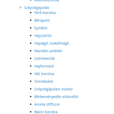
Szépségápolás
Férfi borotva
Bőrápoló
Epilátor
Hajszárító
Hajvágó, szakállvágó
Manikűr-pedikűr
Szőrtelenítő
Hajformázó
Női borotva
Sminktükör
Szépségápolási eszköz
Bőrkeményedés eltávolító
Aroma diffúzor
Bikini borotva