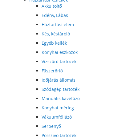
Akku töltő
Edény, Lábas
Háztartási elem
Kés, késtároló
Egyéb kellék
Konyhai eszközök
Vízszűrő tartozék
Fűszerőrlő
Időjárás állomás
Szódagép tartozék
Manuális kávéfőző
Konyhai mérleg
Vákuumfóliázó
Serpenyő
Porszívó tartozék