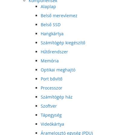
Komponensek
Alaplap
Belső merevlemez
Belső SSD
Hangkártya
Számítógép kiegészítő
Hűtőrendszer
Memória
Optikai meghajtó
Port bővítő
Processzor
Számítógép ház
Szoftver
Tápegység
Videókártya
Áramelosztó egység (PDU)