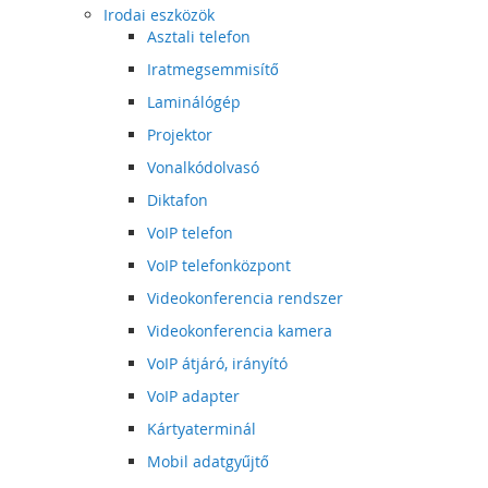
Irodai eszközök
Asztali telefon
Iratmegsemmisítő
Laminálógép
Projektor
Vonalkódolvasó
Diktafon
VoIP telefon
VoIP telefonközpont
Videokonferencia rendszer
Videokonferencia kamera
VoIP átjáró, irányító
VoIP adapter
Kártyaterminál
Mobil adatgyűjtő