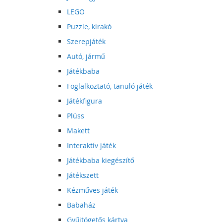
LEGO
Puzzle, kirakó
Szerepjáték
Autó, jármű
Játékbaba
Foglalkoztató, tanuló játék
Játékfigura
Plüss
Makett
Interaktív játék
Játékbaba kiegészítő
Játékszett
Kézműves játék
Babaház
Gyűjtögetős kártya