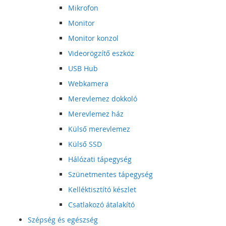
Mikrofon
Monitor
Monitor konzol
Videorögzítő eszköz
USB Hub
Webkamera
Merevlemez dokkoló
Merevlemez ház
Külső merevlemez
Külső SSD
Hálózati tápegység
Szünetmentes tápegység
Kelléktisztító készlet
Csatlakozó átalakító
Szépség és egészség