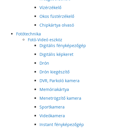
Vízérzékelő
Okos füstérzékelő
Chipkártya olvasó
Fotótechnika
Fotó-Videó eszköz
Digitális fényképezőgép
Digitális képkeret
Drón
Drón kiegészítő
DVR, Parkoló kamera
Memóriakártya
Menetrögzítő kamera
Sportkamera
Videókamera
Instant fényképezőgép