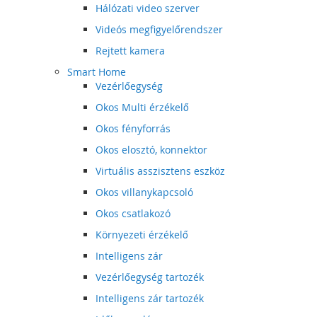
Hálózati video szerver
Videós megfigyelőrendszer
Rejtett kamera
Smart Home
Vezérlőegység
Okos Multi érzékelő
Okos fényforrás
Okos elosztó, konnektor
Virtuális asszisztens eszköz
Okos villanykapcsoló
Okos csatlakozó
Környezeti érzékelő
Intelligens zár
Vezérlőegység tartozék
Intelligens zár tartozék