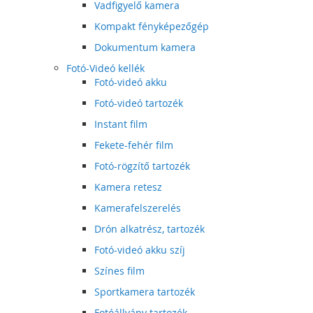
Vadfigyelő kamera
Kompakt fényképezőgép
Dokumentum kamera
Fotó-Videó kellék
Fotó-videó akku
Fotó-videó tartozék
Instant film
Fekete-fehér film
Fotó-rögzítő tartozék
Kamera retesz
Kamerafelszerelés
Drón alkatrész, tartozék
Fotó-videó akku szíj
Színes film
Sportkamera tartozék
Fotóállvány tartozék