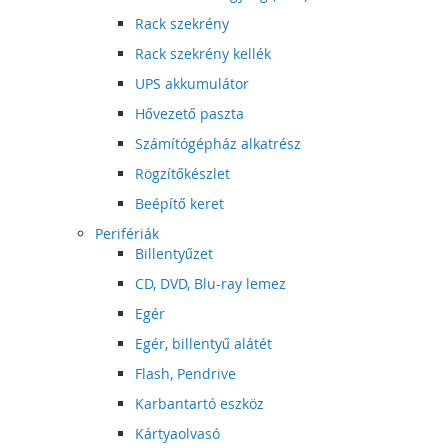
Rack szekrény
Rack szekrény kellék
UPS akkumulátor
Hővezető paszta
Számítógépház alkatrész
Rögzítőkészlet
Beépítő keret
Perifériák
Billentyűzet
CD, DVD, Blu-ray lemez
Egér
Egér, billentyű alátét
Flash, Pendrive
Karbantartó eszköz
Kártyaolvasó