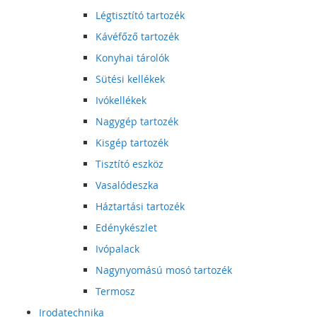
Légtisztító tartozék
Kávéfőző tartozék
Konyhai tárolók
Sütési kellékek
Ivókellékek
Nagygép tartozék
Kisgép tartozék
Tisztító eszköz
Vasalódeszka
Háztartási tartozék
Edénykészlet
Ivópalack
Nagynyomású mosó tartozék
Termosz
Irodatechnika