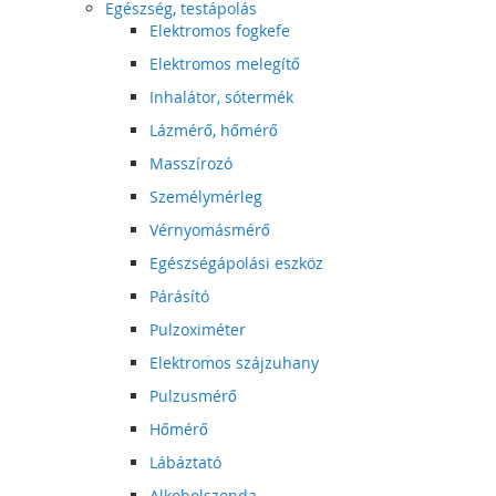
Egészség, testápolás
Elektromos fogkefe
Elektromos melegítő
Inhalátor, sótermék
Lázmérő, hőmérő
Masszírozó
Személymérleg
Vérnyomásmérő
Egészségápolási eszköz
Párásító
Pulzoximéter
Elektromos szájzuhany
Pulzusmérő
Hőmérő
Lábáztató
Alkoholszonda