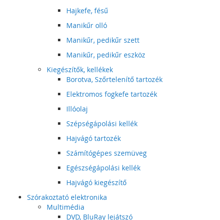
Hajkefe, fésű
Manikűr olló
Manikűr, pedikűr szett
Manikűr, pedikűr eszköz
Kiegészítők, kellékek
Borotva, Szőrtelenítő tartozék
Elektromos fogkefe tartozék
Illóolaj
Szépségápolási kellék
Hajvágó tartozék
Számítógépes szemüveg
Egészségápolási kellék
Hajvágó kiegészítő
Szórakoztató elektronika
Multimédia
DVD, BluRay lejátszó