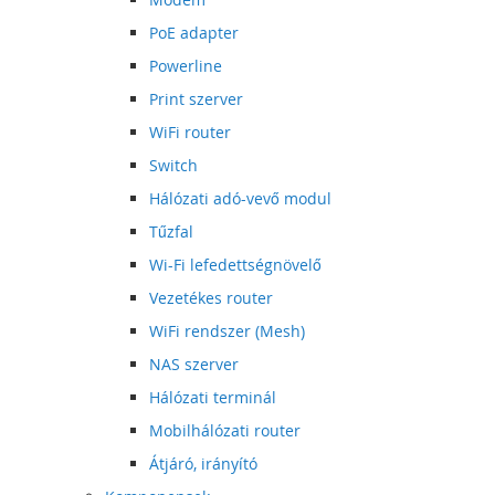
PoE adapter
Powerline
Print szerver
WiFi router
Switch
Hálózati adó-vevő modul
Tűzfal
Wi-Fi lefedettségnövelő
Vezetékes router
WiFi rendszer (Mesh)
NAS szerver
Hálózati terminál
Mobilhálózati router
Átjáró, irányító