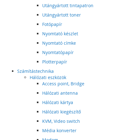
Utángyártott tintapatron
Utángyártott toner
Fotópapír
Nyomtató készlet
Nyomtató címke
Nyomtatópapír
Plotterpapír
Számítástechnika
Hálózati eszközök
Access point, Bridge
Hálózati antenna
Hálózati kártya
Hálózati kiegészítő
KVM, Video switch
Média konverter
Modem