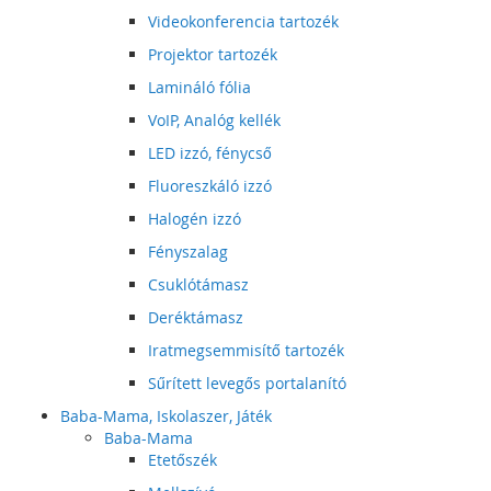
Videokonferencia tartozék
Projektor tartozék
Lamináló fólia
VoIP, Analóg kellék
LED izzó, fénycső
Fluoreszkáló izzó
Halogén izzó
Fényszalag
Csuklótámasz
Deréktámasz
Iratmegsemmisítő tartozék
Sűrített levegős portalanító
Baba-Mama, Iskolaszer, Játék
Baba-Mama
Etetőszék