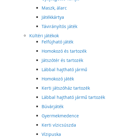
Maszk, álarc
Játékkártya
Távirányítós játék
Kültéri játékok
Felfújható játék
Homokozó és tartozék
Játszótér és tartozék
Lábbal hajtható jármű
Homokozó játék
Kerti játszóház tartozék
Lábbal hajtható jármű tartozék
Búvárjáték
Gyermekmedence
Kerti vízicsúszda
Vízipuska