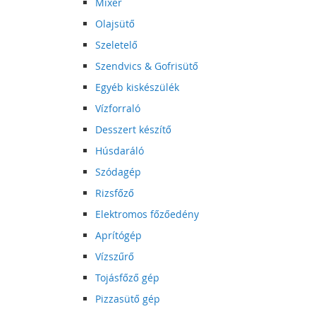
Mixer
Olajsütő
Szeletelő
Szendvics & Gofrisütő
Egyéb kiskészülék
Vízforraló
Desszert készítő
Húsdaráló
Szódagép
Rizsfőző
Elektromos főzőedény
Aprítógép
Vízszűrő
Tojásfőző gép
Pizzasütő gép