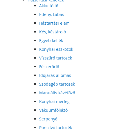
Akku töltő
Edény, Lábas
Háztartási elem
Kés, késtároló
Egyéb kellék
Konyhai eszközök
Vízszűrő tartozék
Fűszerőrlő
Időjárás állomás
Szódagép tartozék
Manuális kávéfőző
Konyhai mérleg
Vákuumfóliázó
Serpenyő
Porszívó tartozék