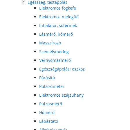
Egészség, testápolás
Elektromos fogkefe
Elektromos melegítő
Inhalátor, sótermék
Lázmérő, hőmérő
Masszírozó
Személymérleg
Vérnyomásmérő
Egészségápolási eszköz
Párásító
Pulzoximéter
Elektromos szájzuhany
Pulzusmérő
Hőmérő
Lábáztató
Alkoholszonda