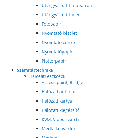
Utángyártott tintapatron
Utángyártott toner
Fotópapír
Nyomtató készlet
Nyomtató címke
Nyomtatópapír
Plotterpapír
Számítástechnika
Hálózati eszközök
Access point, Bridge
Hálózati antenna
Hálózati kártya
Hálózati kiegészítő
KVM, Video switch
Média konverter
Modem