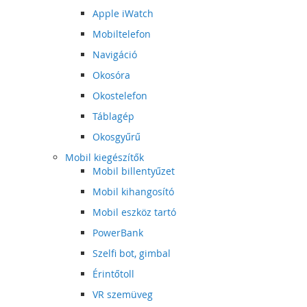
Apple iWatch
Mobiltelefon
Navigáció
Okosóra
Okostelefon
Táblagép
Okosgyűrű
Mobil kiegészítők
Mobil billentyűzet
Mobil kihangosító
Mobil eszköz tartó
PowerBank
Szelfi bot, gimbal
Érintőtoll
VR szemüveg