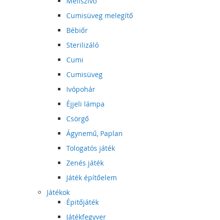
Mellszívó
Cumisüveg melegítő
Bébiőr
Sterilizáló
Cumi
Cumisüveg
Ivópohár
Éjjeli lámpa
Csörgő
Ágynemű, Paplan
Tologatós játék
Zenés játék
Játék építőelem
Játékok
Épitőjáték
Játékfegyver