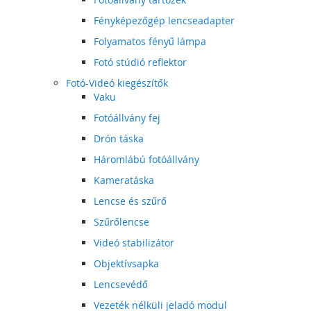
Fényképezőgép lencseadapter
Folyamatos fényű lámpa
Fotó stúdió reflektor
Fotó-Videó kiegészítők
Vaku
Fotóállvány fej
Drón táska
Háromlábú fotóállvány
Kameratáska
Lencse és szűrő
Szűrőlencse
Videó stabilizátor
Objektívsapka
Lencsevédő
Vezeték nélküli jeladó modul