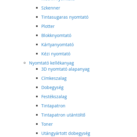
Szkenner
Tintasugaras nyomtató
Plotter
Blokknyomtató
Kártyanyomtató
Kézi nyomtató
Nyomtató kellékanyag
3D nyomtató alapanyag
Címkeszalag
Dobegység
Festékszalag
Tintapatron
Tintapatron utántöltő
Toner
Utángyártott dobegység