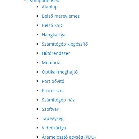
Komponensek
Alaplap
Belső merevlemez
Belső SSD
Hangkártya
Számítógép kiegészítő
Hűtőrendszer
Memória
Optikai meghajtó
Port bővítő
Processzor
Számítógép ház
Szoftver
Tápegység
Videókártya
Áramelosztó egység (PDU)