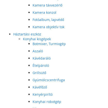
Kamera távvezérlő
Kamera konzol
Fotóalbum, lapvédő
Kamera objektív tok
Háztartási eszköz
Konyhai kisgépek
Botmixer, Turmixgép
Aszaló
Kávédaráló
Ételpároló
Grillsütő
Gyümölcscentrifuga
Kávéfőző
Kenyérpirító
Konyhai robotgép