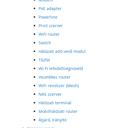
PoE adapter
Powerline
Print szerver
WiFi router
Switch
Hálózati adó-vevő modul
Tűzfal
Wi-Fi lefedettségnövelő
Vezetékes router
WiFi rendszer (Mesh)
NAS szerver
Hálózati terminál
Mobilhálózati router
Átjáró, irányító