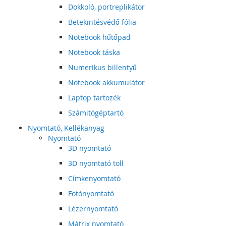
Dokkoló, portreplikátor
Betekintésvédő fólia
Notebook hűtőpad
Notebook táska
Numerikus billentyű
Notebook akkumulátor
Laptop tartozék
Számitógéptartó
Nyomtató, Kellékanyag
Nyomtató
3D nyomtató
3D nyomtató toll
Címkenyomtató
Fotónyomtató
Lézernyomtató
Mátrix nyomtató