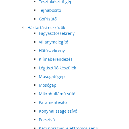
Tésztakészítő gép
Tejhabosító
Gofrisütő
Háztartási eszközök
Fagyasztószekrény
Villanymelegítő
Hűtőszekrény
Klímaberendezés
Légtisztító készülék
Mosogatógép
Mosógép
Mikrohullámú sütő
Páramentesítő
Konyhai szagelszívó
Porszívó
Kézi porszívó, elektromos seprű