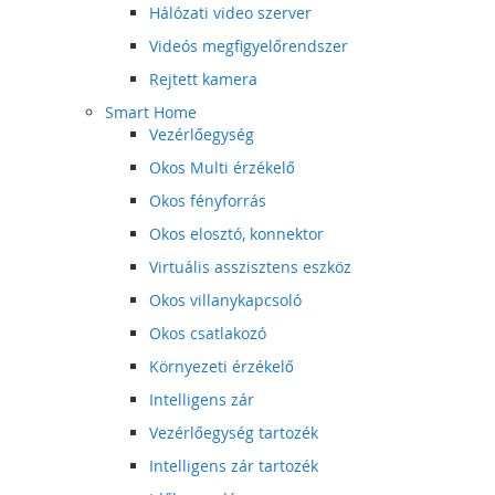
Hálózati video szerver
Videós megfigyelőrendszer
Rejtett kamera
Smart Home
Vezérlőegység
Okos Multi érzékelő
Okos fényforrás
Okos elosztó, konnektor
Virtuális asszisztens eszköz
Okos villanykapcsoló
Okos csatlakozó
Környezeti érzékelő
Intelligens zár
Vezérlőegység tartozék
Intelligens zár tartozék