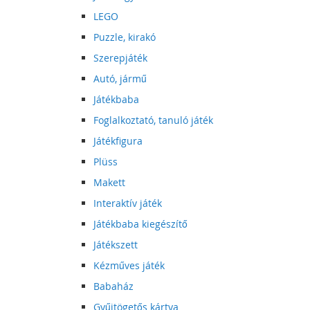
LEGO
Puzzle, kirakó
Szerepjáték
Autó, jármű
Játékbaba
Foglalkoztató, tanuló játék
Játékfigura
Plüss
Makett
Interaktív játék
Játékbaba kiegészítő
Játékszett
Kézműves játék
Babaház
Gyűjtögetős kártya