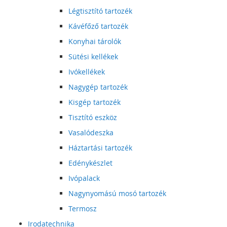
Légtisztító tartozék
Kávéfőző tartozék
Konyhai tárolók
Sütési kellékek
Ivókellékek
Nagygép tartozék
Kisgép tartozék
Tisztító eszköz
Vasalódeszka
Háztartási tartozék
Edénykészlet
Ivópalack
Nagynyomású mosó tartozék
Termosz
Irodatechnika