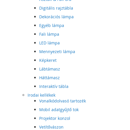
Digitális rajztábla
Dekorációs lámpa
Egyéb lámpa
Fali lámpa
LED lámpa
Mennyezeti lámpa
Képkeret
Lábtámasz
Háttámasz
Interaktív tábla
Irodai kellékek
Vonalkódolvasó tartozék
Mobil adatgyűjtő tok
Projektor konzol
Vetítővászon