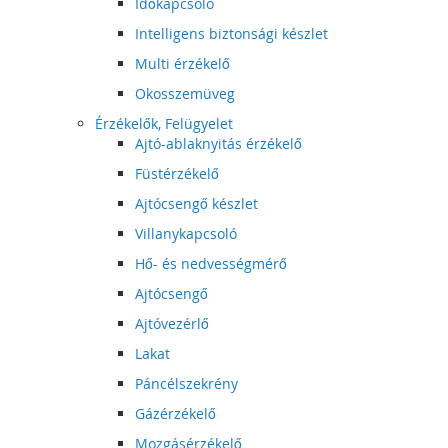
Időkapcsoló
Intelligens biztonsági készlet
Multi érzékelő
Okosszemüveg
Érzékelők, Felügyelet
Ajtó-ablaknyitás érzékelő
Füstérzékelő
Ajtócsengő készlet
Villanykapcsoló
Hő- és nedvességmérő
Ajtócsengő
Ajtóvezérlő
Lakat
Páncélszekrény
Gázérzékelő
Mozgásérzékelő