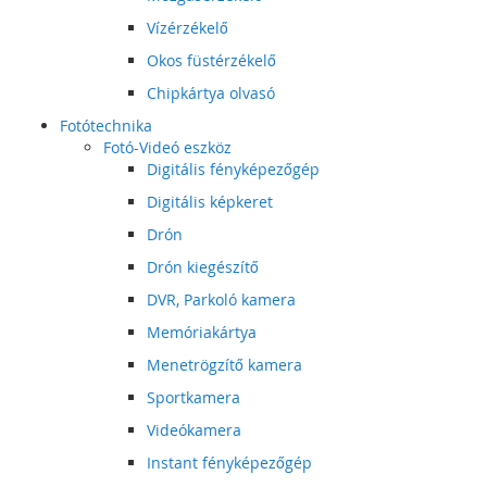
Vízérzékelő
Okos füstérzékelő
Chipkártya olvasó
Fotótechnika
Fotó-Videó eszköz
Digitális fényképezőgép
Digitális képkeret
Drón
Drón kiegészítő
DVR, Parkoló kamera
Memóriakártya
Menetrögzítő kamera
Sportkamera
Videókamera
Instant fényképezőgép