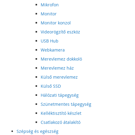
Mikrofon
Monitor
Monitor konzol
Videorögzítő eszköz
USB Hub
Webkamera
Merevlemez dokkoló
Merevlemez ház
Külső merevlemez
Külső SSD
Hálózati tápegység
Szünetmentes tápegység
Kelléktisztító készlet
Csatlakozó átalakító
Szépség és egészség