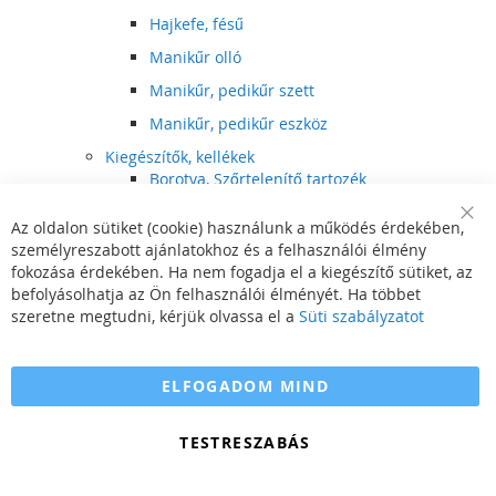
Hajkefe, fésű
Manikűr olló
Manikűr, pedikűr szett
Manikűr, pedikűr eszköz
Kiegészítők, kellékek
Borotva, Szőrtelenítő tartozék
Elektromos fogkefe tartozék
Az oldalon sütiket (cookie) használunk a működés érdekében,
Clo
Illóolaj
személyreszabott ajánlatokhoz és a felhasználói élmény
Coo
Bar
fokozása érdekében. Ha nem fogadja el a kiegészítő sütiket, az
Szépségápolási kellék
befolyásolhatja az Ön felhasználói élményét. Ha többet
Hajvágó tartozék
szeretne megtudni, kérjük olvassa el a
Süti szabályzatot
Számítógépes szemüveg
Egészségápolási kellék
ELFOGADOM MIND
Hajvágó kiegészítő
TESTRESZABÁS
Szórakoztató elektronika
Multimédia
DVD, BluRay lejátszó