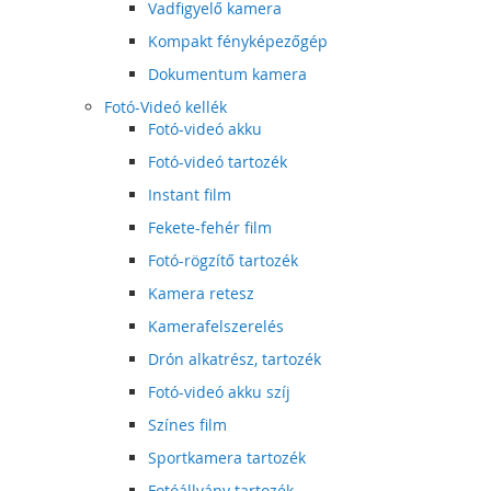
Vadfigyelő kamera
Kompakt fényképezőgép
Dokumentum kamera
Fotó-Videó kellék
Fotó-videó akku
Fotó-videó tartozék
Instant film
Fekete-fehér film
Fotó-rögzítő tartozék
Kamera retesz
Kamerafelszerelés
Drón alkatrész, tartozék
Fotó-videó akku szíj
Színes film
Sportkamera tartozék
Fotóállvány tartozék