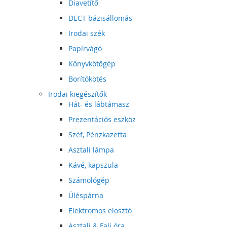
Diavetítő
DECT bázisállomás
Irodai szék
Papírvágó
Könyvkötőgép
Borítókötés
Irodai kiegészítők
Hát- és lábtámasz
Prezentációs eszköz
Széf, Pénzkazetta
Asztali lámpa
Kávé, kapszula
Számológép
Üléspárna
Elektromos elosztó
Asztali & Fali óra