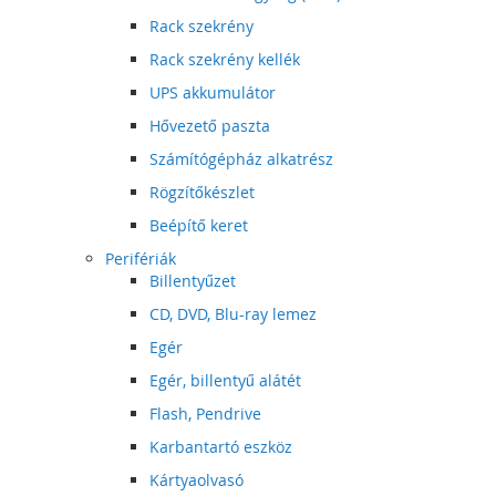
Rack szekrény
Rack szekrény kellék
UPS akkumulátor
Hővezető paszta
Számítógépház alkatrész
Rögzítőkészlet
Beépítő keret
Perifériák
Billentyűzet
CD, DVD, Blu-ray lemez
Egér
Egér, billentyű alátét
Flash, Pendrive
Karbantartó eszköz
Kártyaolvasó