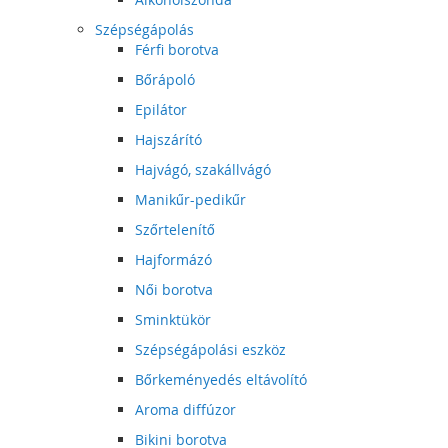
Szépségápolás
Férfi borotva
Bőrápoló
Epilátor
Hajszárító
Hajvágó, szakállvágó
Manikűr-pedikűr
Szőrtelenítő
Hajformázó
Női borotva
Sminktükör
Szépségápolási eszköz
Bőrkeményedés eltávolító
Aroma diffúzor
Bikini borotva