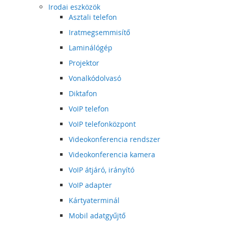
Irodai eszközök
Asztali telefon
Iratmegsemmisítő
Laminálógép
Projektor
Vonalkódolvasó
Diktafon
VoIP telefon
VoIP telefonközpont
Videokonferencia rendszer
Videokonferencia kamera
VoIP átjáró, irányító
VoIP adapter
Kártyaterminál
Mobil adatgyűjtő