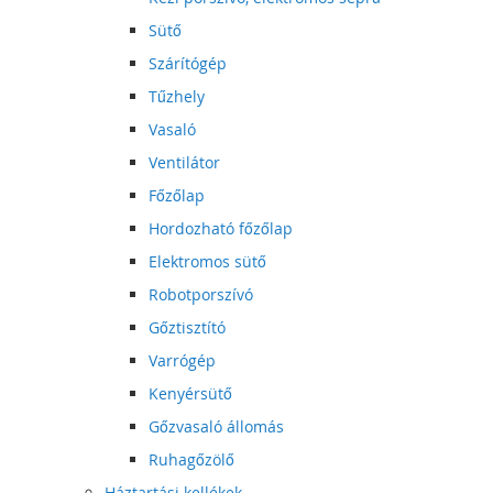
Sütő
Szárítógép
Tűzhely
Vasaló
Ventilátor
Főzőlap
Hordozható főzőlap
Elektromos sütő
Robotporszívó
Gőztisztító
Varrógép
Kenyérsütő
Gőzvasaló állomás
Ruhagőzölő
Háztartási kellékek