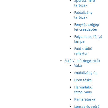
Sportkamera
tartozék
Fotóállvány
tartozék
Fényképezőgép
lencseadapter
Folyamatos fényű
lámpa
Fotó stúdió
reflektor
Fotó-Videó kiegészítők
Vaku
Fotóállvány fej
Drón táska
Háromlábú
fotóállvány
Kameratáska
Lencse és szűrő