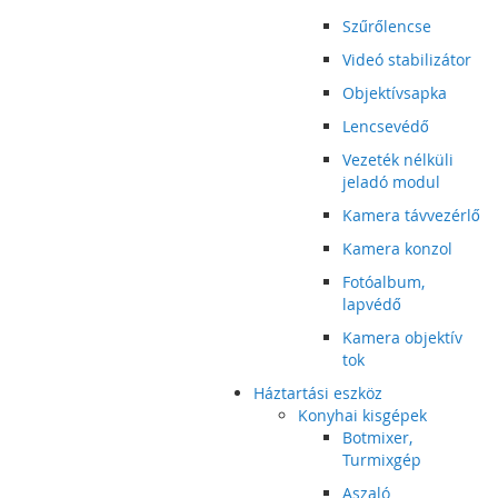
Szűrőlencse
Videó stabilizátor
Objektívsapka
Lencsevédő
Vezeték nélküli
jeladó modul
Kamera távvezérlő
Kamera konzol
Fotóalbum,
lapvédő
Kamera objektív
tok
Háztartási eszköz
Konyhai kisgépek
Botmixer,
Turmixgép
Aszaló