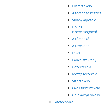
Füstérzékelő
Ajtócsengő készlet
Villanykapcsoló
Hő- és
nedvességmérő
Ajtócsengő
Ajtóvezérlő
Lakat
Páncélszekrény
Gázérzékelő
Mozgásérzékelő
Vízérzékelő
Okos füstérzékelő
Chipkártya olvasó
Fotótechnika