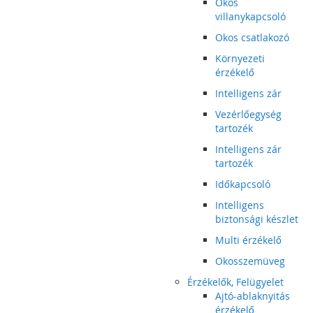
Okos
villanykapcsoló
Okos csatlakozó
Környezeti
érzékelő
Intelligens zár
Vezérlőegység
tartozék
Intelligens zár
tartozék
Időkapcsoló
Intelligens
biztonsági készlet
Multi érzékelő
Okosszemüveg
Érzékelők, Felügyelet
Ajtó-ablaknyitás
érzékelő