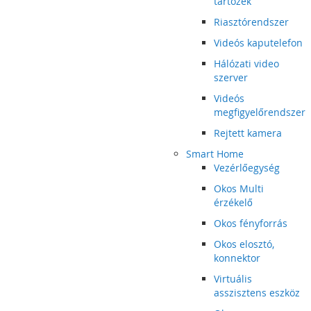
tartozék
Riasztórendszer
Videós kaputelefon
Hálózati video
szerver
Videós
megfigyelőrendszer
Rejtett kamera
Smart Home
Vezérlőegység
Okos Multi
érzékelő
Okos fényforrás
Okos elosztó,
konnektor
Virtuális
asszisztens eszköz