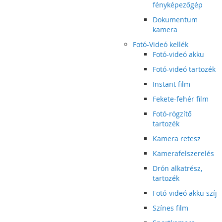
fényképezőgép
Dokumentum
kamera
Fotó-Videó kellék
Fotó-videó akku
Fotó-videó tartozék
Instant film
Fekete-fehér film
Fotó-rögzítő
tartozék
Kamera retesz
Kamerafelszerelés
Drón alkatrész,
tartozék
Fotó-videó akku szíj
Színes film