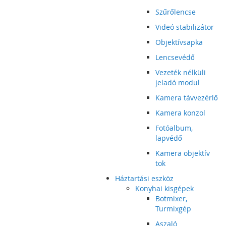
Szűrőlencse
Videó stabilizátor
Objektívsapka
Lencsevédő
Vezeték nélküli
jeladó modul
Kamera távvezérlő
Kamera konzol
Fotóalbum,
lapvédő
Kamera objektív
tok
Háztartási eszköz
Konyhai kisgépek
Botmixer,
Turmixgép
Aszaló