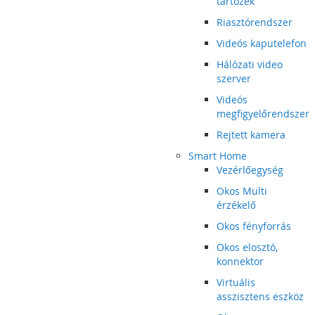
tartozék
Riasztórendszer
Videós kaputelefon
Hálózati video
szerver
Videós
megfigyelőrendszer
Rejtett kamera
Smart Home
Vezérlőegység
Okos Multi
érzékelő
Okos fényforrás
Okos elosztó,
konnektor
Virtuális
asszisztens eszköz