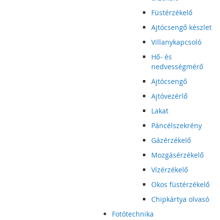
Füstérzékelő
Ajtócsengő készlet
Villanykapcsoló
Hő- és
nedvességmérő
Ajtócsengő
Ajtóvezérlő
Lakat
Páncélszekrény
Gázérzékelő
Mozgásérzékelő
Vízérzékelő
Okos füstérzékelő
Chipkártya olvasó
Fotótechnika