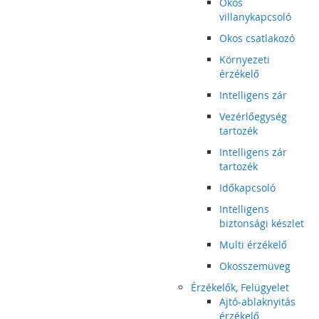
Okos
villanykapcsoló
Okos csatlakozó
Környezeti
érzékelő
Intelligens zár
Vezérlőegység
tartozék
Intelligens zár
tartozék
Időkapcsoló
Intelligens
biztonsági készlet
Multi érzékelő
Okosszemüveg
Érzékelők, Felügyelet
Ajtó-ablaknyitás
érzékelő