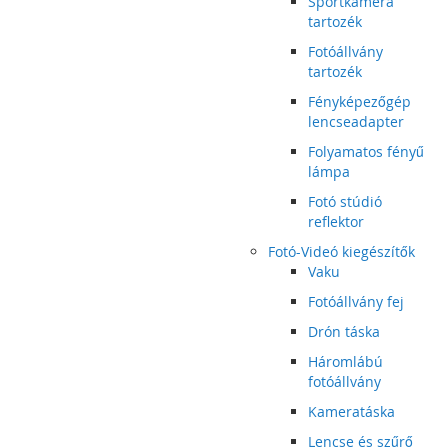
Sportkamera
tartozék
Fotóállvány
tartozék
Fényképezőgép
lencseadapter
Folyamatos fényű
lámpa
Fotó stúdió
reflektor
Fotó-Videó kiegészítők
Vaku
Fotóállvány fej
Drón táska
Háromlábú
fotóállvány
Kameratáska
Lencse és szűrő