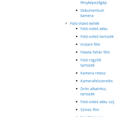
fényképezőgép
Dokumentum
kamera
Fotó-Videó kellék
Fotó-videó akku
Fotó-videó tartozék
Instant film
Fekete-fehér film
Fotó-rögzítő
tartozék
Kamera retesz
Kamerafelszerelés
Drón alkatrész,
tartozék
Fotó-videó akku szíj
Színes film