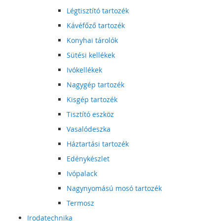
Légtisztító tartozék
Kávéfőző tartozék
Konyhai tárolók
Sütési kellékek
Ivókellékek
Nagygép tartozék
Kisgép tartozék
Tisztító eszköz
Vasalódeszka
Háztartási tartozék
Edénykészlet
Ivópalack
Nagynyomású mosó tartozék
Termosz
Irodatechnika