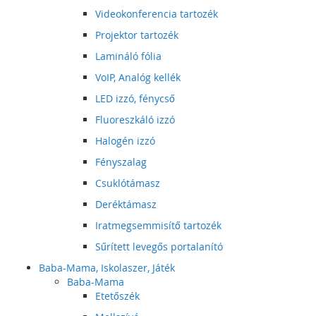
Videokonferencia tartozék
Projektor tartozék
Lamináló fólia
VoIP, Analóg kellék
LED izzó, fénycső
Fluoreszkáló izzó
Halogén izzó
Fényszalag
Csuklótámasz
Deréktámasz
Iratmegsemmisítő tartozék
Sűrített levegős portalanító
Baba-Mama, Iskolaszer, Játék
Baba-Mama
Etetőszék