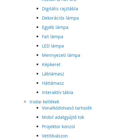
Digitális rajztábla
Dekorációs lámpa
Egyéb lámpa
Fali lámpa
LED lámpa
Mennyezeti lámpa
Képkeret
Lábtámasz
Háttámasz
Interaktív tábla
Irodai kellékek
Vonalkódolvasó tartozék
Mobil adatgyűjtő tok
Projektor konzol
Vetítővászon