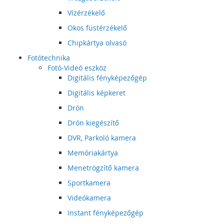
Vízérzékelő
Okos füstérzékelő
Chipkártya olvasó
Fotótechnika
Fotó-Videó eszköz
Digitális fényképezőgép
Digitális képkeret
Drón
Drón kiegészítő
DVR, Parkoló kamera
Memóriakártya
Menetrögzítő kamera
Sportkamera
Videókamera
Instant fényképezőgép