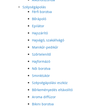
Szépségápolás
Férfi borotva
Bőrápoló
Epilátor
Hajszárító
Hajvágó, szakállvágó
Manikűr-pedikűr
Szőrtelenítő
Hajformázó
Női borotva
Sminktükör
Szépségápolási eszköz
Bőrkeményedés eltávolító
Aroma diffúzor
Bikini borotva