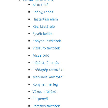
Akku töltő
Edény, Lábas
Háztartási elem
Kés, késtároló
Egyéb kellék
Konyhai eszközök
Vízszűrő tartozék
Fűszerőrlő
Időjárás állomás
Szódagép tartozék
Manuális kávéfőző
Konyhai mérleg
Vákuumfóliázó
Serpenyő
Porszívó tartozék