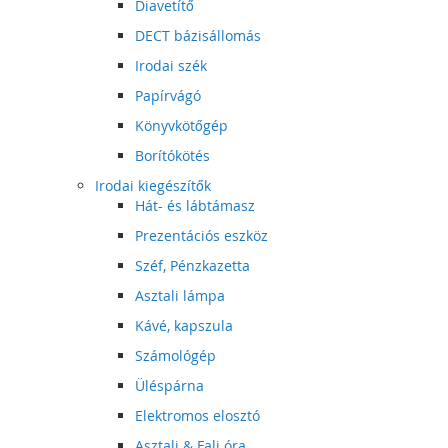
Diavetítő
DECT bázisállomás
Irodai szék
Papírvágó
Könyvkötőgép
Borítókötés
Irodai kiegészítők
Hát- és lábtámasz
Prezentációs eszköz
Széf, Pénzkazetta
Asztali lámpa
Kávé, kapszula
Számológép
Üléspárna
Elektromos elosztó
Asztali & Fali óra