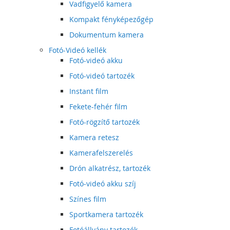
Vadfigyelő kamera
Kompakt fényképezőgép
Dokumentum kamera
Fotó-Videó kellék
Fotó-videó akku
Fotó-videó tartozék
Instant film
Fekete-fehér film
Fotó-rögzítő tartozék
Kamera retesz
Kamerafelszerelés
Drón alkatrész, tartozék
Fotó-videó akku szíj
Színes film
Sportkamera tartozék
Fotóállvány tartozék