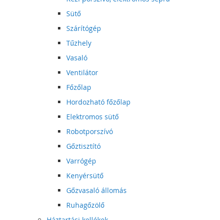
Sütő
Szárítógép
Tűzhely
Vasaló
Ventilátor
Főzőlap
Hordozható főzőlap
Elektromos sütő
Robotporszívó
Gőztisztító
Varrógép
Kenyérsütő
Gőzvasaló állomás
Ruhagőzölő
Háztartási kellékek