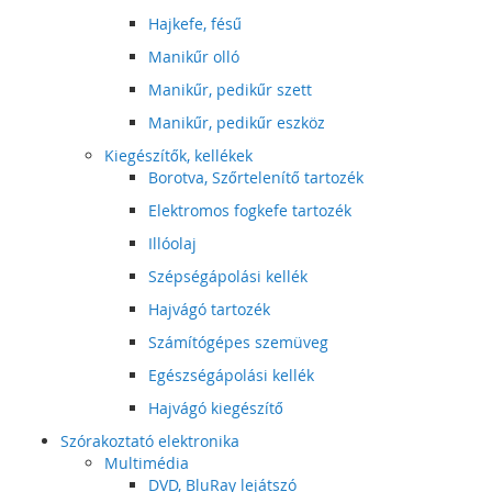
Hajkefe, fésű
Manikűr olló
Manikűr, pedikűr szett
Manikűr, pedikűr eszköz
Kiegészítők, kellékek
Borotva, Szőrtelenítő tartozék
Elektromos fogkefe tartozék
Illóolaj
Szépségápolási kellék
Hajvágó tartozék
Számítógépes szemüveg
Egészségápolási kellék
Hajvágó kiegészítő
Szórakoztató elektronika
Multimédia
DVD, BluRay lejátszó