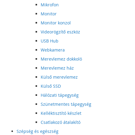
Mikrofon
Monitor
Monitor konzol
Videorögzítő eszköz
USB Hub
Webkamera
Merevlemez dokkoló
Merevlemez ház
Külső merevlemez
Külső SSD
Hálózati tápegység
Szünetmentes tápegység
Kelléktisztító készlet
Csatlakozó átalakító
Szépség és egészség