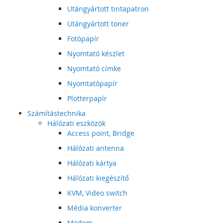
Utángyártott tintapatron
Utángyártott toner
Fotópapír
Nyomtató készlet
Nyomtató címke
Nyomtatópapír
Plotterpapír
Számítástechnika
Hálózati eszközök
Access point, Bridge
Hálózati antenna
Hálózati kártya
Hálózati kiegészítő
KVM, Video switch
Média konverter
Modem