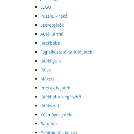
LEGO
Puzzle, kirakó
Szerepjáték
Autó, jármű
Játékbaba
Foglalkoztató, tanuló játék
Játékfigura
Plüss
Makett
Interaktív játék
Játékbaba kiegészítő
Játékszett
Kézműves játék
Babaház
Gyűjtögetős kártya