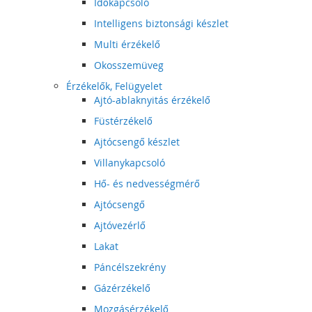
Időkapcsoló
Intelligens biztonsági készlet
Multi érzékelő
Okosszemüveg
Érzékelők, Felügyelet
Ajtó-ablaknyitás érzékelő
Füstérzékelő
Ajtócsengő készlet
Villanykapcsoló
Hő- és nedvességmérő
Ajtócsengő
Ajtóvezérlő
Lakat
Páncélszekrény
Gázérzékelő
Mozgásérzékelő