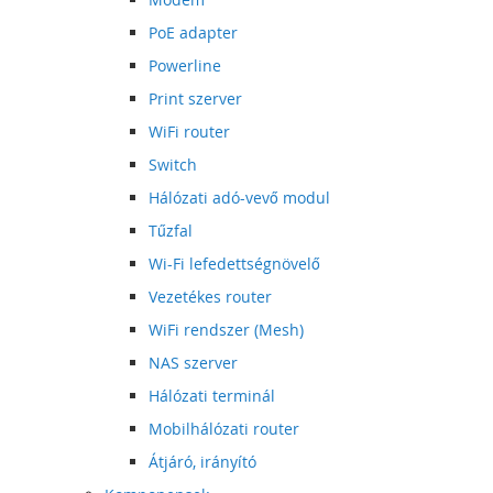
PoE adapter
Powerline
Print szerver
WiFi router
Switch
Hálózati adó-vevő modul
Tűzfal
Wi-Fi lefedettségnövelő
Vezetékes router
WiFi rendszer (Mesh)
NAS szerver
Hálózati terminál
Mobilhálózati router
Átjáró, irányító