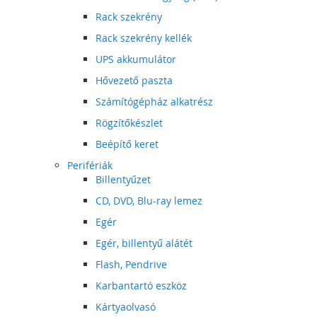
Rack szekrény
Rack szekrény kellék
UPS akkumulátor
Hővezető paszta
Számítógépház alkatrész
Rögzítőkészlet
Beépítő keret
Perifériák
Billentyűzet
CD, DVD, Blu-ray lemez
Egér
Egér, billentyű alátét
Flash, Pendrive
Karbantartó eszköz
Kártyaolvasó