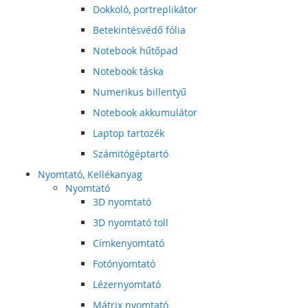
Dokkoló, portreplikátor
Betekintésvédő fólia
Notebook hűtőpad
Notebook táska
Numerikus billentyű
Notebook akkumulátor
Laptop tartozék
Számitógéptartó
Nyomtató, Kellékanyag
Nyomtató
3D nyomtató
3D nyomtató toll
Címkenyomtató
Fotónyomtató
Lézernyomtató
Mátrix nyomtató