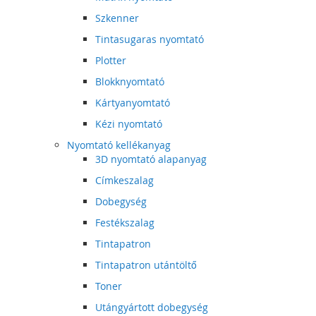
Szkenner
Tintasugaras nyomtató
Plotter
Blokknyomtató
Kártyanyomtató
Kézi nyomtató
Nyomtató kellékanyag
3D nyomtató alapanyag
Címkeszalag
Dobegység
Festékszalag
Tintapatron
Tintapatron utántöltő
Toner
Utángyártott dobegység