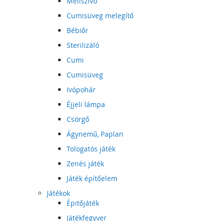
Mellszívó
Cumisüveg melegítő
Bébiőr
Sterilizáló
Cumi
Cumisüveg
Ivópohár
Éjjeli lámpa
Csörgő
Ágynemű, Paplan
Tologatós játék
Zenés játék
Játék építőelem
Játékok
Épitőjáték
Játékfegyver