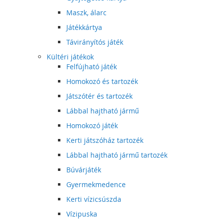
Maszk, álarc
Játékkártya
Távirányítós játék
Kültéri játékok
Felfújható játék
Homokozó és tartozék
Játszótér és tartozék
Lábbal hajtható jármű
Homokozó játék
Kerti játszóház tartozék
Lábbal hajtható jármű tartozék
Búvárjáték
Gyermekmedence
Kerti vízicsúszda
Vízipuska