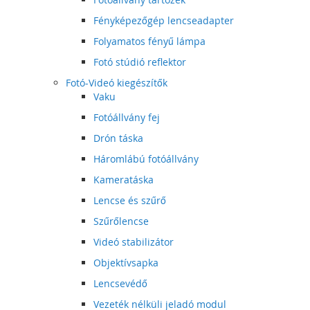
Fényképezőgép lencseadapter
Folyamatos fényű lámpa
Fotó stúdió reflektor
Fotó-Videó kiegészítők
Vaku
Fotóállvány fej
Drón táska
Háromlábú fotóállvány
Kameratáska
Lencse és szűrő
Szűrőlencse
Videó stabilizátor
Objektívsapka
Lencsevédő
Vezeték nélküli jeladó modul