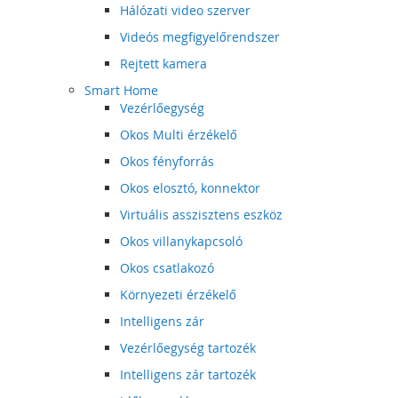
Hálózati video szerver
Videós megfigyelőrendszer
Rejtett kamera
Smart Home
Vezérlőegység
Okos Multi érzékelő
Okos fényforrás
Okos elosztó, konnektor
Virtuális asszisztens eszköz
Okos villanykapcsoló
Okos csatlakozó
Környezeti érzékelő
Intelligens zár
Vezérlőegység tartozék
Intelligens zár tartozék