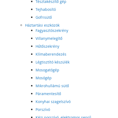
Tésztakészítő gép
Tejhabosító
Gofrisütő
Háztartási eszközök
Fagyasztószekrény
Villanymelegítő
Hűtőszekrény
Klímaberendezés
Légtisztító készülék
Mosogatógép
Mosógép
Mikrohullámú sütő
Páramentesítő
Konyhai szagelszívó
Porszívó
Kézi porszívó, elektromos seprű