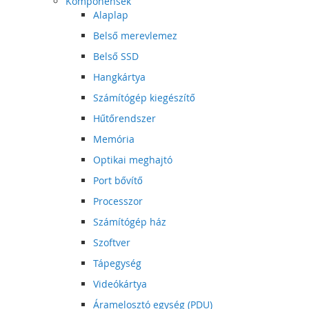
Komponensek
Alaplap
Belső merevlemez
Belső SSD
Hangkártya
Számítógép kiegészítő
Hűtőrendszer
Memória
Optikai meghajtó
Port bővítő
Processzor
Számítógép ház
Szoftver
Tápegység
Videókártya
Áramelosztó egység (PDU)