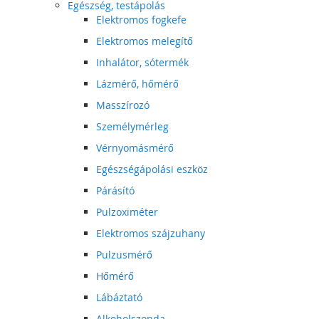
Egészség, testápolás
Elektromos fogkefe
Elektromos melegítő
Inhalátor, sótermék
Lázmérő, hőmérő
Masszírozó
Személymérleg
Vérnyomásmérő
Egészségápolási eszköz
Párásító
Pulzoximéter
Elektromos szájzuhany
Pulzusmérő
Hőmérő
Lábáztató
Alkoholszonda