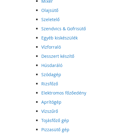
Mixer
Olajsütő
Szeletelő
Szendvics & Gofrisütő
Egyéb kiskészülék
Vízforraló
Desszert készítő
Húsdaráló
Szódagép
Rizsfőző
Elektromos főzőedény
Aprítógép
Vízszűrő
Tojásfőző gép
Pizzasütő gép