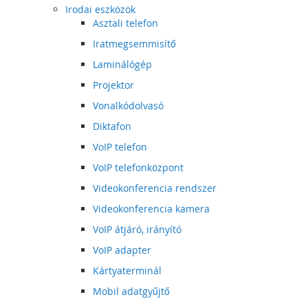
Irodai eszközök
Asztali telefon
Iratmegsemmisítő
Laminálógép
Projektor
Vonalkódolvasó
Diktafon
VoIP telefon
VoIP telefonközpont
Videokonferencia rendszer
Videokonferencia kamera
VoIP átjáró, irányító
VoIP adapter
Kártyaterminál
Mobil adatgyűjtő