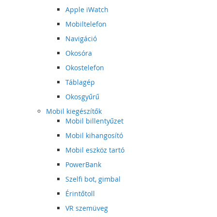
Apple iWatch
Mobiltelefon
Navigáció
Okosóra
Okostelefon
Táblagép
Okosgyűrű
Mobil kiegészítők
Mobil billentyűzet
Mobil kihangosító
Mobil eszköz tartó
PowerBank
Szelfi bot, gimbal
Érintőtoll
VR szemüveg