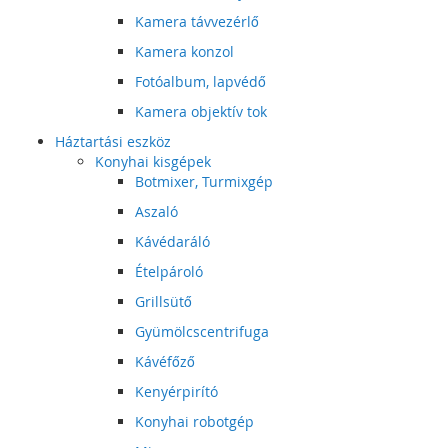
Kamera távvezérlő
Kamera konzol
Fotóalbum, lapvédő
Kamera objektív tok
Háztartási eszköz
Konyhai kisgépek
Botmixer, Turmixgép
Aszaló
Kávédaráló
Ételpároló
Grillsütő
Gyümölcscentrifuga
Kávéfőző
Kenyérpirító
Konyhai robotgép