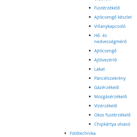
Füstérzékelő
Ajtócsengő készlet
Villanykapcsoló
Hő- és
nedvességmérő
Ajtócsengő
Ajtóvezérlő
Lakat
Páncélszekrény
Gázérzékelő
Mozgásérzékelő
Vízérzékelő
Okos füstérzékelő
Chipkártya olvasó
Fotótechnika