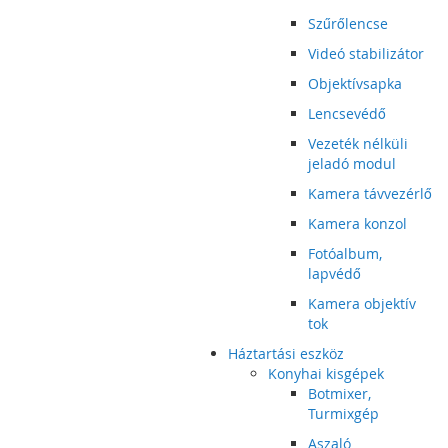
Szűrőlencse
Videó stabilizátor
Objektívsapka
Lencsevédő
Vezeték nélküli
jeladó modul
Kamera távvezérlő
Kamera konzol
Fotóalbum,
lapvédő
Kamera objektív
tok
Háztartási eszköz
Konyhai kisgépek
Botmixer,
Turmixgép
Aszaló