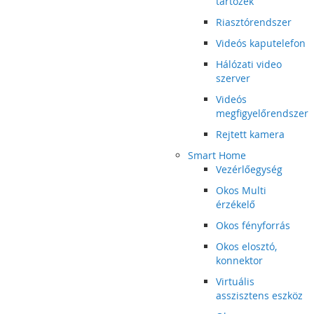
tartozék
Riasztórendszer
Videós kaputelefon
Hálózati video
szerver
Videós
megfigyelőrendszer
Rejtett kamera
Smart Home
Vezérlőegység
Okos Multi
érzékelő
Okos fényforrás
Okos elosztó,
konnektor
Virtuális
asszisztens eszköz