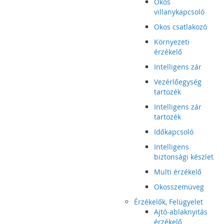
Okos
villanykapcsoló
Okos csatlakozó
Környezeti
érzékelő
Intelligens zár
Vezérlőegység
tartozék
Intelligens zár
tartozék
Időkapcsoló
Intelligens
biztonsági készlet
Multi érzékelő
Okosszemüveg
Érzékelők, Felügyelet
Ajtó-ablaknyitás
érzékelő