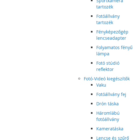
Sportkamera
tartozék
Fotóállvány
tartozék
Fényképezőgép
lencseadapter
Folyamatos fényű
lámpa
Fotó stúdió
reflektor
Fotó-Videó kiegészítők
Vaku
Fotóállvány fej
Drón táska
Háromlábú
fotóállvány
Kameratáska
Lencse és szűrő