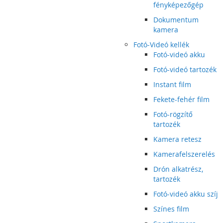
fényképezőgép
Dokumentum
kamera
Fotó-Videó kellék
Fotó-videó akku
Fotó-videó tartozék
Instant film
Fekete-fehér film
Fotó-rögzítő
tartozék
Kamera retesz
Kamerafelszerelés
Drón alkatrész,
tartozék
Fotó-videó akku szíj
Színes film