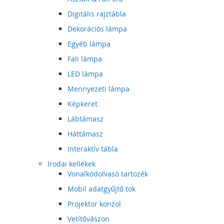
Digitális rajztábla
Dekorációs lámpa
Egyéb lámpa
Fali lámpa
LED lámpa
Mennyezeti lámpa
Képkeret
Lábtámasz
Háttámasz
Interaktív tábla
Irodai kellékek
Vonalkódolvasó tartozék
Mobil adatgyűjtő tok
Projektor konzol
Vetítővászon