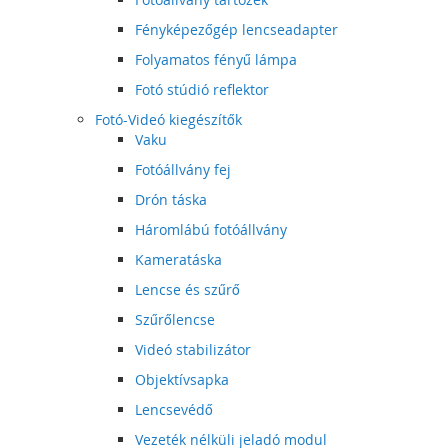
Fényképezőgép lencseadapter
Folyamatos fényű lámpa
Fotó stúdió reflektor
Fotó-Videó kiegészítők
Vaku
Fotóállvány fej
Drón táska
Háromlábú fotóállvány
Kameratáska
Lencse és szűrő
Szűrőlencse
Videó stabilizátor
Objektívsapka
Lencsevédő
Vezeték nélküli jeladó modul