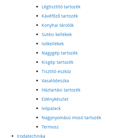
Légtisztító tartozék
Kávéfőző tartozék
Konyhai tárolók
Sütési kellékek
Ivókellékek
Nagygép tartozék
Kisgép tartozék
Tisztító eszköz
Vasalódeszka
Háztartási tartozék
Edénykészlet
Ivópalack
Nagynyomású mosó tartozék
Termosz
Irodatechnika