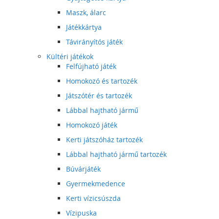
Maszk, álarc
Játékkártya
Távirányítós játék
Kültéri játékok
Felfújható játék
Homokozó és tartozék
Játszótér és tartozék
Lábbal hajtható jármű
Homokozó játék
Kerti játszóház tartozék
Lábbal hajtható jármű tartozék
Búvárjáték
Gyermekmedence
Kerti vízicsúszda
Vízipuska