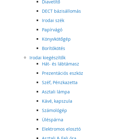
Diavetítő
DECT bázisállomás
Irodai szék
Papírvágó
Könyvkötőgép
Borítókötés
Irodai kiegészítők
Hát- és lábtámasz
Prezentációs eszköz
Széf, Pénzkazetta
Asztali lámpa
Kávé, kapszula
Számológép
Üléspárna
Elektromos elosztó
Asztali & Fali óra