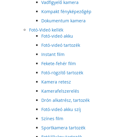
Vadfigyelő kamera
Kompakt fényképezőgép
Dokumentum kamera
Fotó-Videó kellék
Fotó-videó akku
Fotó-videó tartozék
Instant film
Fekete-fehér film
Fotó-rögzítő tartozék
Kamera retesz
Kamerafelszerelés
Drón alkatrész, tartozék
Fotó-videó akku szíj
Színes film
Sportkamera tartozék
Fotóállvány tartozék