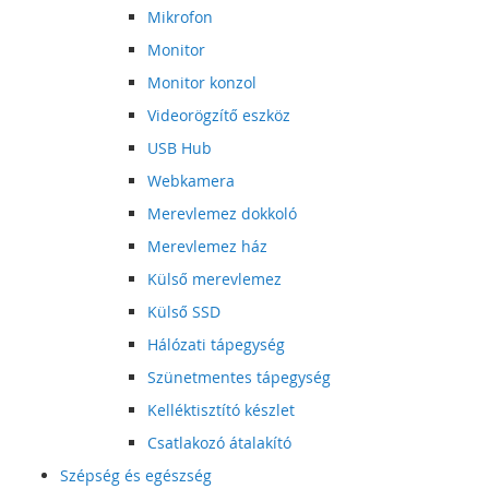
Mikrofon
Monitor
Monitor konzol
Videorögzítő eszköz
USB Hub
Webkamera
Merevlemez dokkoló
Merevlemez ház
Külső merevlemez
Külső SSD
Hálózati tápegység
Szünetmentes tápegység
Kelléktisztító készlet
Csatlakozó átalakító
Szépség és egészség