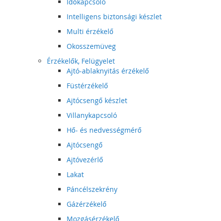
Időkapcsoló
Intelligens biztonsági készlet
Multi érzékelő
Okosszemüveg
Érzékelők, Felügyelet
Ajtó-ablaknyitás érzékelő
Füstérzékelő
Ajtócsengő készlet
Villanykapcsoló
Hő- és nedvességmérő
Ajtócsengő
Ajtóvezérlő
Lakat
Páncélszekrény
Gázérzékelő
Mozgásérzékelő