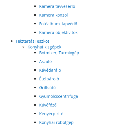
Kamera távvezérlő
Kamera konzol
Fotóalbum, lapvédő
Kamera objektív tok
Háztartási eszköz
Konyhai kisgépek
Botmixer, Turmixgép
Aszaló
Kávédaráló
Ételpároló
Grillsütő
Gyümölcscentrifuga
Kávéfőző
Kenyérpirító
Konyhai robotgép