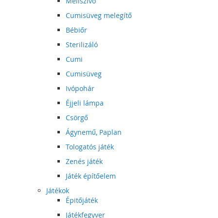
Mellszívó
Cumisüveg melegítő
Bébiőr
Sterilizáló
Cumi
Cumisüveg
Ivópohár
Éjjeli lámpa
Csörgő
Ágynemű, Paplan
Tologatós játék
Zenés játék
Játék építőelem
Játékok
Épitőjáték
Játékfegyver