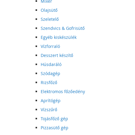
Mixer
Olajsütő
Szeletelő
Szendvics & Gofrisütő
Egyéb kiskészülék
Vízforraló
Desszert készítő
Húsdaráló
Szódagép
Rizsfőző
Elektromos főzőedény
Aprítógép
Vízszűrő
Tojásfőző gép
Pizzasütő gép