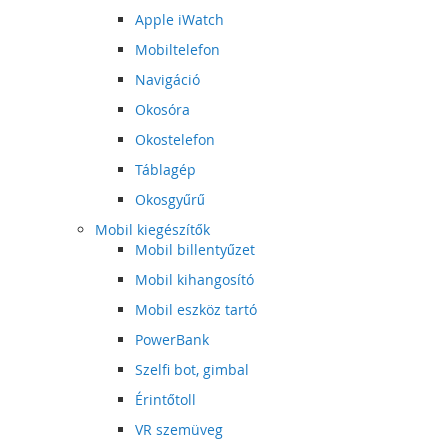
Apple iWatch
Mobiltelefon
Navigáció
Okosóra
Okostelefon
Táblagép
Okosgyűrű
Mobil kiegészítők
Mobil billentyűzet
Mobil kihangosító
Mobil eszköz tartó
PowerBank
Szelfi bot, gimbal
Érintőtoll
VR szemüveg