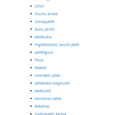
LEGO
Puzzle, kirakó
Szerepjáték
Autó, jármű
Játékbaba
Foglalkoztató, tanuló játék
Játékfigura
Plüss
Makett
Interaktív játék
Játékbaba kiegészítő
Játékszett
Kézműves játék
Babaház
Gyűjtögetős kártya