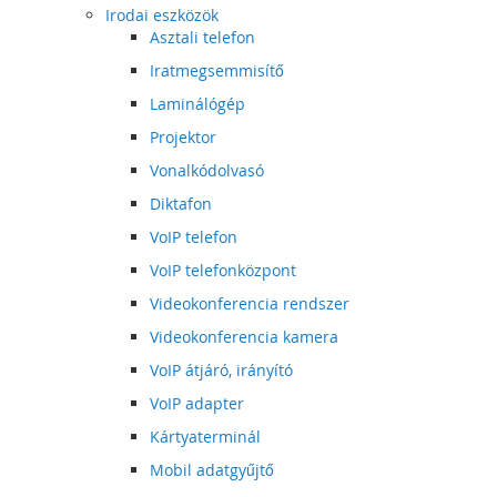
Irodai eszközök
Asztali telefon
Iratmegsemmisítő
Laminálógép
Projektor
Vonalkódolvasó
Diktafon
VoIP telefon
VoIP telefonközpont
Videokonferencia rendszer
Videokonferencia kamera
VoIP átjáró, irányító
VoIP adapter
Kártyaterminál
Mobil adatgyűjtő