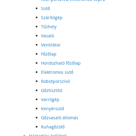
Sütő
Szárítógép
Tűzhely
Vasaló
Ventilátor
Főzőlap
Hordozható főzőlap
Elektromos sütő
Robotporszívó
Gőztisztító
Varrógép
Kenyérsütő
Gőzvasaló állomás
Ruhagőzölő
Háztartási kellékek