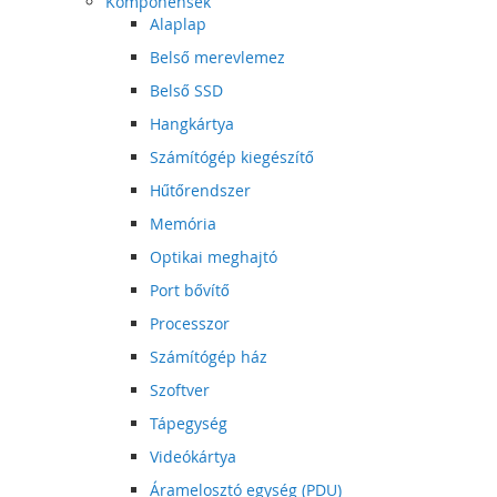
Komponensek
Alaplap
Belső merevlemez
Belső SSD
Hangkártya
Számítógép kiegészítő
Hűtőrendszer
Memória
Optikai meghajtó
Port bővítő
Processzor
Számítógép ház
Szoftver
Tápegység
Videókártya
Áramelosztó egység (PDU)