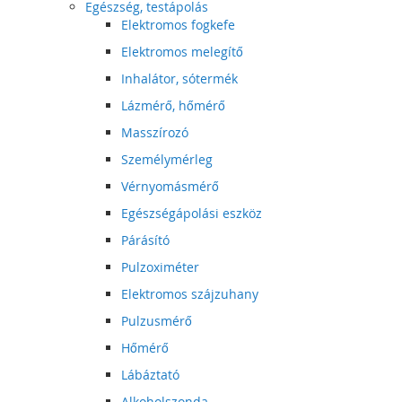
Egészség, testápolás
Elektromos fogkefe
Elektromos melegítő
Inhalátor, sótermék
Lázmérő, hőmérő
Masszírozó
Személymérleg
Vérnyomásmérő
Egészségápolási eszköz
Párásító
Pulzoximéter
Elektromos szájzuhany
Pulzusmérő
Hőmérő
Lábáztató
Alkoholszonda