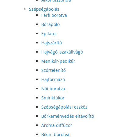
Szépségápolás
Férfi borotva
Bőrápoló
Epilátor
Hajszárító
Hajvágó, szakállvágó
Manikűr-pedikűr
Szőrtelenítő
Hajformázó
Női borotva
Sminktükör
Szépségápolási eszköz
Bőrkeményedés eltávolító
Aroma diffúzor
Bikini borotva