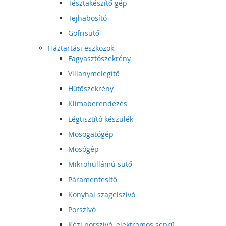
Tésztakészítő gép
Tejhabosító
Gofrisütő
Háztartási eszközök
Fagyasztószekrény
Villanymelegítő
Hűtőszekrény
Klímaberendezés
Légtisztító készülék
Mosogatógép
Mosógép
Mikrohullámú sütő
Páramentesítő
Konyhai szagelszívó
Porszívó
Kézi porszívó, elektromos seprű