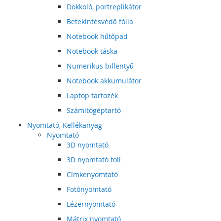
Dokkoló, portreplikátor
Betekintésvédő fólia
Notebook hűtőpad
Notebook táska
Numerikus billentyű
Notebook akkumulátor
Laptop tartozék
Számitógéptartó
Nyomtató, Kellékanyag
Nyomtató
3D nyomtató
3D nyomtató toll
Címkenyomtató
Fotónyomtató
Lézernyomtató
Mátrix nyomtató