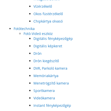
Vízérzékelő
Okos füstérzékelő
Chipkártya olvasó
Fotótechnika
Fotó-Videó eszköz
Digitális fényképezőgép
Digitális képkeret
Drón
Drón kiegészítő
DVR, Parkoló kamera
Memóriakártya
Menetrögzítő kamera
Sportkamera
Videókamera
Instant fényképezőgép