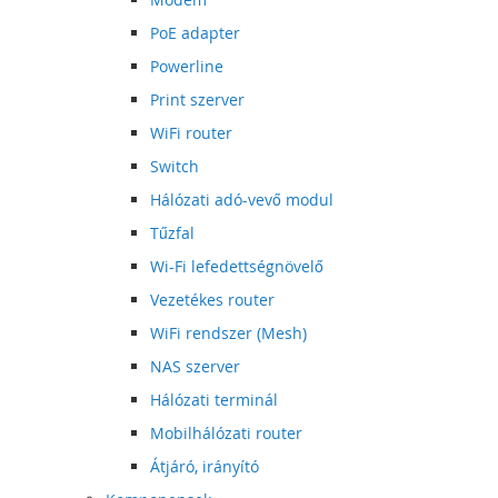
PoE adapter
Powerline
Print szerver
WiFi router
Switch
Hálózati adó-vevő modul
Tűzfal
Wi-Fi lefedettségnövelő
Vezetékes router
WiFi rendszer (Mesh)
NAS szerver
Hálózati terminál
Mobilhálózati router
Átjáró, irányító