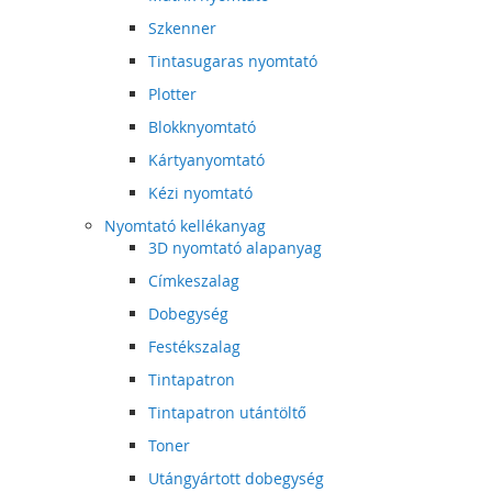
Szkenner
Tintasugaras nyomtató
Plotter
Blokknyomtató
Kártyanyomtató
Kézi nyomtató
Nyomtató kellékanyag
3D nyomtató alapanyag
Címkeszalag
Dobegység
Festékszalag
Tintapatron
Tintapatron utántöltő
Toner
Utángyártott dobegység