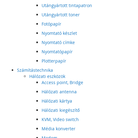
Utángyártott tintapatron
Utángyártott toner
Fotópapír
Nyomtató készlet
Nyomtató címke
Nyomtatópapír
Plotterpapír
Számítástechnika
Hálózati eszközök
Access point, Bridge
Hálózati antenna
Hálózati kártya
Hálózati kiegészítő
KVM, Video switch
Média konverter
Modem