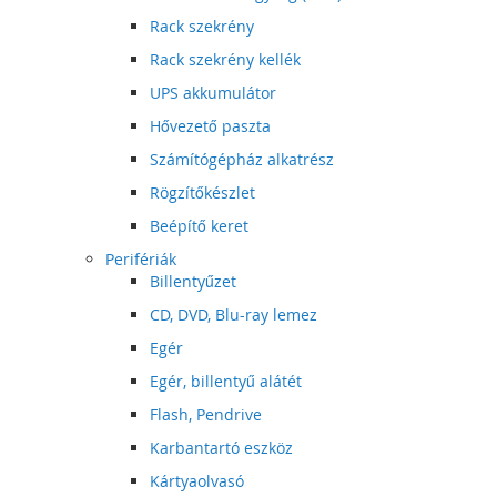
Rack szekrény
Rack szekrény kellék
UPS akkumulátor
Hővezető paszta
Számítógépház alkatrész
Rögzítőkészlet
Beépítő keret
Perifériák
Billentyűzet
CD, DVD, Blu-ray lemez
Egér
Egér, billentyű alátét
Flash, Pendrive
Karbantartó eszköz
Kártyaolvasó