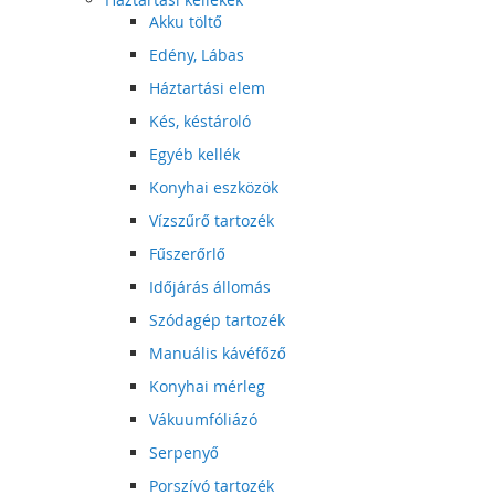
Akku töltő
Edény, Lábas
Háztartási elem
Kés, késtároló
Egyéb kellék
Konyhai eszközök
Vízszűrő tartozék
Fűszerőrlő
Időjárás állomás
Szódagép tartozék
Manuális kávéfőző
Konyhai mérleg
Vákuumfóliázó
Serpenyő
Porszívó tartozék