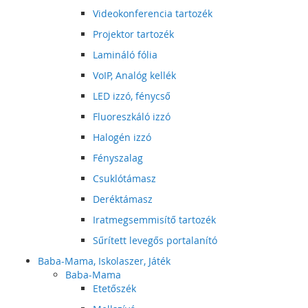
Videokonferencia tartozék
Projektor tartozék
Lamináló fólia
VoIP, Analóg kellék
LED izzó, fénycső
Fluoreszkáló izzó
Halogén izzó
Fényszalag
Csuklótámasz
Deréktámasz
Iratmegsemmisítő tartozék
Sűrített levegős portalanító
Baba-Mama, Iskolaszer, Játék
Baba-Mama
Etetőszék