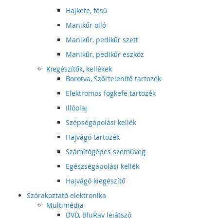
Hajkefe, fésű
Manikűr olló
Manikűr, pedikűr szett
Manikűr, pedikűr eszköz
Kiegészítők, kellékek
Borotva, Szőrtelenítő tartozék
Elektromos fogkefe tartozék
Illóolaj
Szépségápolási kellék
Hajvágó tartozék
Számítógépes szemüveg
Egészségápolási kellék
Hajvágó kiegészítő
Szórakoztató elektronika
Multimédia
DVD, BluRay lejátszó