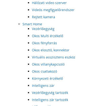
Hálózati video szerver
Videós megfigyelőrendszer
Rejtett kamera
Smart Home
Vezérlőegység
Okos Multi érzékelő
Okos fényforrás
Okos elosztó, konnektor
Virtuális asszisztens eszköz
Okos villanykapcsoló
Okos csatlakozó
Környezeti érzékelő
Intelligens zár
Vezérlőegység tartozék
Intelligens zár tartozék